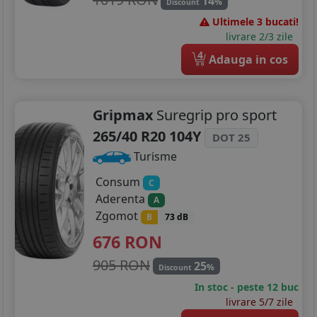
14
%
Discount
Ultimele 3 bucati!
livrare 2/3 zile
4
Adauga in cos
Gripmax
Suregrip pro sport
265/40 R20 104Y
DOT 25
Turisme
Consum
C
Aderenta
A
Zgomot
B
73 dB
676
RON
905 RON
25
%
Discount
In stoc - peste 12 buc
livrare 5/7 zile