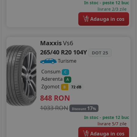
In stoc - peste 12 buc
livrare 2/3 zile
4
Adauga in cos
Maxxis
Vs6
265/40 R20 104Y
DOT 25
Turisme
Consum
C
Aderenta
A
Zgomot
B
72 dB
848
RON
1033 RON
17
%
Discount
In stoc - peste 12 buc
livrare 5/7 zile
4
Adauga in cos