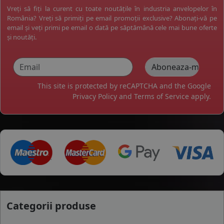
Vreți să fiți la curent cu toate noutățile în industria anvelopelor în
România? Vreți să primiți pe email promoții exclusive? Abonați-vă pe
email și veți primi pe email o dată pe săptămână cele mai bune oferte
și noutăți.
This site is protected by reCAPTCHA and the Google
Privacy Policy
and
Terms of Service
apply.
Categorii produse