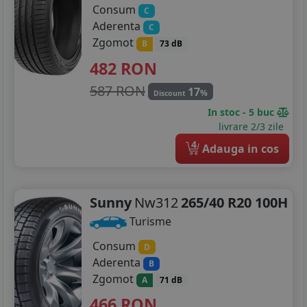
Consum
C
Aderenta
C
Zgomot
B
73 dB
482
RON
587 RON
17
%
Discount
In stoc - 5 buc
livrare 2/3 zile
4
Adauga in cos
Sunny
Nw312
265/40 R20 100H
Turisme
Consum
D
Aderenta
B
Zgomot
A
71 dB
466
RON