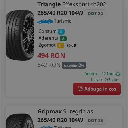
Triangle
Effexsport-th202
265/40 R20 104W
DOT 25
Turisme
Consum
C
Aderenta
A
Zgomot
B
73 dB
494
RON
542 RON
8
%
Discount
In stoc - 12 buc
livrare 2/3 zile
4
Adauga in cos
Gripmax
Suregrip as
265/40 R20 104W
DOT 25
Turisme