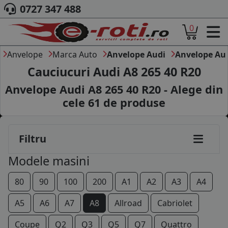
0727 347 488
0
ACASA
DESPRE NOI
Anvelope
Marca Auto
Anvelope Audi
Anvelope Au
ANVELOPE
Cauciucuri Audi A8 265 40 R20
AUTO
Anvelope Audi A8 265 40 R20 - Alege din
CAMION
cele
61
de produse
MOTO
AGROINDUSTRIALE
CAUTARE DUPA
Filtru
DIMENSIUNI
PRODUCATORI ANVELOPE
225/60R16
Modele masini
MARCA AUTO
BLOG
235/60R16
80
90
100
200
A1
A2
A3
A4
B2B - COLABORARE COMPANII
225/55R17
A5
A6
A7
A8
Allroad
Cabriolet
CONT
235/55R17
Coupe
Q2
Q3
Q5
Q7
Quattro
CONTACT