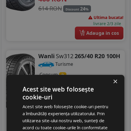
614 RON
24
%
Discount
Ultima bucata!
livrare 2/3 zile
4
Adauga in cos
Wanli
Sw312
265/40 R20 100H
Turisme
Consum
D
×
Aderenta
B
Acest site web folosește
Zgomot
A
71 dB
cookie-uri
431
RON
Acest site web folosește cookie-uri pentru
504 RON
14
%
Discount
a îmbunătăți experiența utilizatorului. Prin
Ultimele 3 bucati!
utilizarea site-ului nostru web, sunteți de
livrare 2/3 zile
acord cu toate cookie-urile în conformitate