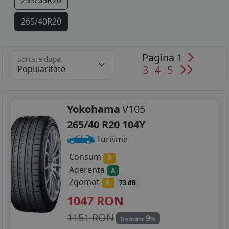
255/35R20
265/40R20
275/35R20
Pagina 1
Sortare dupa
275/35R21
3
4
5
Yokohama
V105
265/40 R20 104Y
Turisme
Consum
D
Aderenta
A
Zgomot
B
73 dB
1047
RON
1151 RON
9
%
Discount