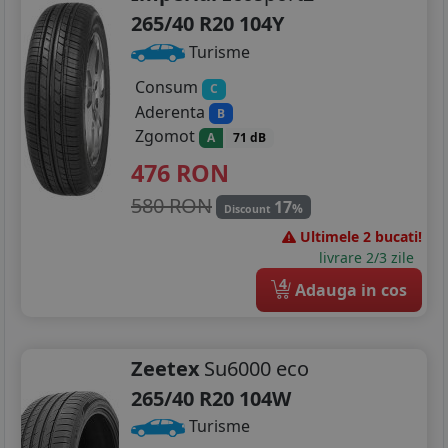
265/40 R20 104Y
Turisme
Consum
C
Aderenta
B
Zgomot
A
71 dB
476
RON
580 RON
17
%
Discount
Ultimele 2 bucati!
livrare 2/3 zile
4
Adauga in cos
Zeetex
Su6000 eco
265/40 R20 104W
Turisme