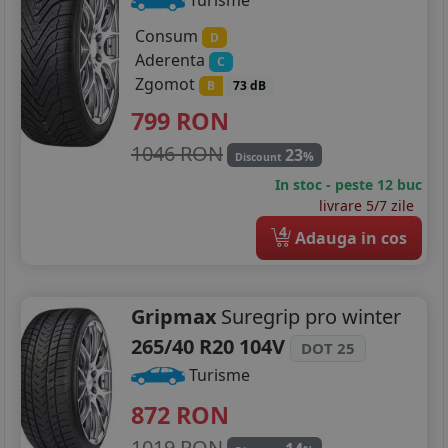
Consum
D
Aderenta
C
Zgomot
B
73 dB
799
RON
1046 RON
23
%
Discount
In stoc - peste 12 buc
livrare 5/7 zile
4
Adauga in cos
Gripmax
Suregrip pro winter
265/40 R20 104V
DOT 25
Turisme
872
RON
1019 RON