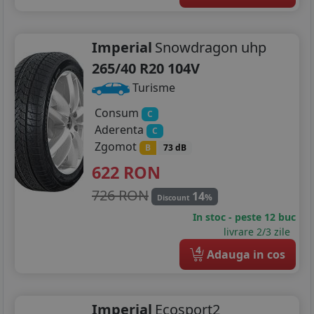
Imperial
Snowdragon uhp
265/40 R20 104V
Turisme
Consum
C
Aderenta
C
Zgomot
B
73 dB
622
RON
726 RON
14
%
Discount
In stoc - peste 12 buc
livrare 2/3 zile
4
Adauga in cos
Imperial
Ecosport2