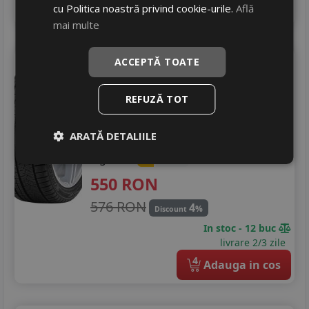
4
Adauga in cos
cu Politica noastră privind cookie-urile.
Află
mai multe
Triangle
Pl02
ACCEPTĂ TOATE
265/40 R20 104V
DOT 25
REFUZĂ TOT
Turisme
Consum
D
ARATĂ DETALIILE
Aderenta
C
Zgomot
B
73 dB
550
RON
576 RON
4
%
Discount
In stoc - 12 buc
livrare 2/3 zile
4
Adauga in cos