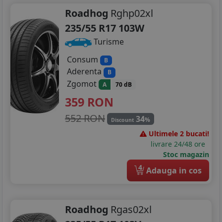
Roadhog
Rghp02xl
235/55 R17 103W
Turisme
Consum
B
Aderenta
B
Zgomot
A
70 dB
359
RON
552 RON
34
%
Discount
Ultimele 2 bucati!
livrare 24/48 ore
Stoc magazin
4
Adauga in cos
Roadhog
Rgas02xl