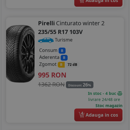
Adauga in cos
Pirelli
Cinturato winter 2
235/55 R17 103V
Turisme
Consum
B
Aderenta
B
Zgomot
B
72 dB
995
RON
1362 RON
26
%
Discount
In stoc - 4 buc
livrare 24/48 ore
Stoc magazin
4
Adauga in cos