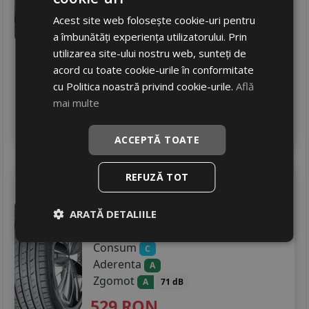
Zgomot
A
68 dB
Acest site web folosește cookie-uri pentru
613
RON
a îmbunătăți experiența utilizatorului. Prin
utilizarea site-ului nostru web, sunteți de
870 RON
29
%
Discount
acord cu toate cookie-urile în conformitate
Ultima bucata!
cu Politica noastră privind cookie-urile.
Află
livrare 24/48 ore
mai multe
Stoc magazin
4
Adauga in cos
ACCEPTĂ TOATE
REFUZĂ TOT
Nexen
N fera su1
235/55 R17 103W
DOT 25
ARATĂ DETALIILE
Turisme
Consum
C
Aderenta
A
Zgomot
A
71 dB
529
RON