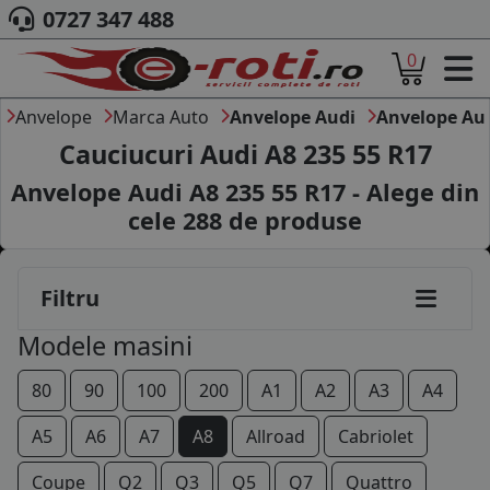
0727 347 488
0
ACASA
DESPRE NOI
Anvelope
Marca Auto
Anvelope Audi
Anvelope Au
ANVELOPE
Cauciucuri Audi A8 235 55 R17
AUTO
Anvelope Audi A8 235 55 R17 - Alege din
CAMION
cele
288
de produse
MOTO
AGROINDUSTRIALE
CAUTARE DUPA
Filtru
DIMENSIUNI
PRODUCATORI ANVELOPE
Modele masini
MARCA AUTO
BLOG
80
90
100
200
A1
A2
A3
A4
B2B - COLABORARE COMPANII
A5
A6
A7
A8
Allroad
Cabriolet
CONT
Coupe
Q2
Q3
Q5
Q7
Quattro
CONTACT