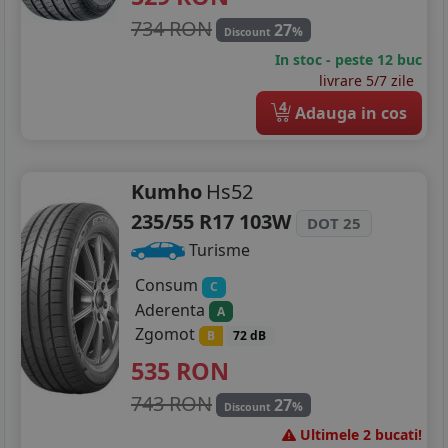
734 RON
27
%
Discount
In stoc - peste 12 buc
livrare 5/7 zile
4
Adauga in cos
Kumho
Hs52
235/55 R17 103W
DOT 25
Turisme
Consum
C
Aderenta
A
Zgomot
B
72 dB
535
RON
743 RON
27
%
Discount
Ultimele 2 bucati!