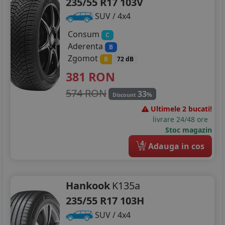
235/55 R17 103V
SUV / 4x4
Consum
C
Aderenta
B
Zgomot
B
72 dB
381
RON
574 RON
33
%
Discount
Ultimele 2 bucati!
livrare 24/48 ore
Stoc magazin
4
Adauga in cos
Hankook
K135a
235/55 R17 103H
SUV / 4x4