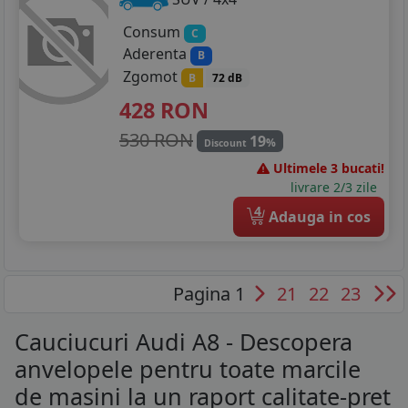
Consum
C
Aderenta
B
Zgomot
B
72 dB
428
RON
530 RON
19
%
Discount
Ultimele 3 bucati!
livrare 2/3 zile
4
Adauga in cos
Pagina 1
21
22
23
Cauciucuri Audi A8 - Descopera
anvelopele pentru toate marcile
de masini la un raport calitate-pret