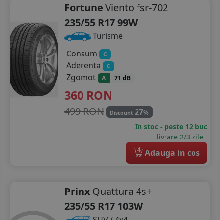
Fortune
Viento fsr-702
235/55 R17 99W
Turisme
Consum
C
Aderenta
C
Zgomot
A
71 dB
360
RON
499 RON
27
%
Discount
In stoc - peste 12 buc
livrare 2/3 zile
4
Adauga in cos
Prinx
Quattura 4s+
235/55 R17 103W
SUV / 4x4