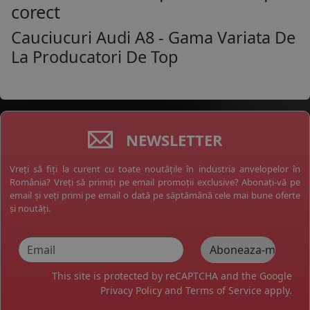
corect
Cauciucuri Audi A8 - Gama Variata De
La Producatori De Top
NEWSLETTER
Vreți să fiți la curent cu toate noutățile în industria anvelopelor în
România? Vreți să primiți pe email promoții exclusive? Abonați-vă pe
email și veți primi pe email o dată pe săptămână cele mai bune oferte
și noutăți.
This site is protected by reCAPTCHA and the Google
Privacy Policy
and
Terms of Service
apply.