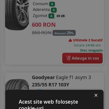
Consum
A
Aderenta
A
Zgomot
A
69 dB
600
RON
850 RON
29
%
Discount
Ultimele 2 bucati!
livrare 24/48 ore
Stoc magazin
4
Adauga in cos
Goodyear
Eagle f1 asym 3
235/55 R17 103Y
Turisme
×
Consum
Acest site web folosește
C
Aderenta
A
cookie-uri