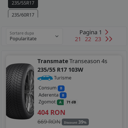
235/55R17
235/60R17
235/45R18
Pagina 1
Sortare dupa
21
22
23
235/50R18
235/55R18
Transmate
Transeason 4s
245/45R18
235/55 R17 103W
255/45R18
Turisme
235/45R19
Consum
B
Aderenta
B
235/50R19
Zgomot
A
71 dB
404
RON
255/40R19
669 RON
39
255/45R19
%
Discount