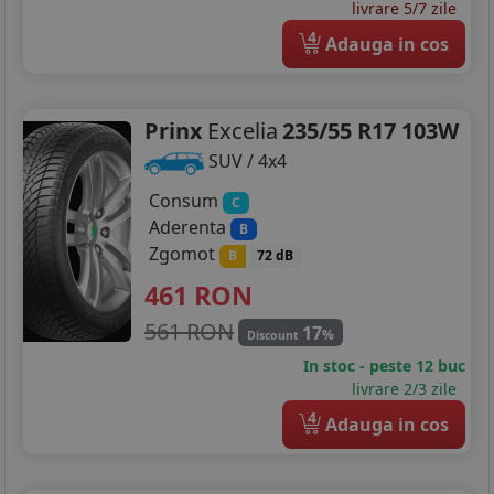
livrare 5/7 zile
4
Adauga in cos
Prinx
Excelia
235/55 R17 103W
SUV / 4x4
Consum
C
Aderenta
B
Zgomot
B
72 dB
461
RON
561 RON
17
%
Discount
In stoc - peste 12 buc
livrare 2/3 zile
4
Adauga in cos