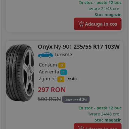
In stoc - peste 12 buc
255/35R20
livrare 24/48 ore
Stoc magazin
265/40R20
4
Adauga in cos
275/35R20
275/35R21
Onyx
Ny-901
235/55 R17 103W
Turisme
Consum
D
Aderenta
C
Zgomot
B
72 dB
297
RON
500 RON
40
%
Discount
In stoc - peste 12 buc
livrare 24/48 ore
Stoc magazin
4