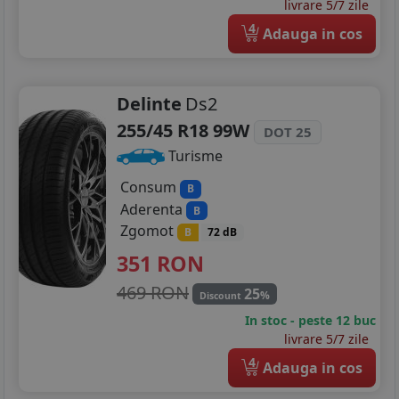
livrare 5/7 zile
4
Adauga in cos
Delinte
Ds2
255/45 R18 99W
DOT 25
Turisme
Consum
B
Aderenta
B
Zgomot
B
72 dB
351
RON
469 RON
25
%
Discount
In stoc - peste 12 buc
livrare 5/7 zile
4
Adauga in cos