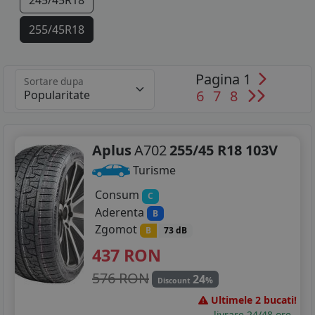
245/45R18
255/45R18
235/45R19
Pagina 1
Sortare dupa
235/50R19
6
7
8
255/40R19
255/45R19
Aplus
A702
255/45 R18 103V
Turisme
255/35R20
Consum
C
265/40R20
Aderenta
B
Zgomot
B
73 dB
275/35R20
437
RON
275/35R21
576 RON
24
%
Discount
Ultimele 2 bucati!
livrare 24/48 ore