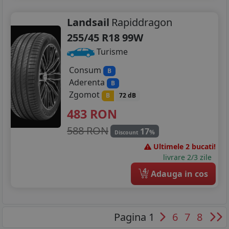
Landsail
Rapiddragon
255/45 R18 99W
Turisme
Consum
B
Aderenta
B
Zgomot
B
72 dB
483
RON
588 RON
17
%
Discount
Ultimele 2 bucati!
livrare 2/3 zile
4
Adauga in cos
Pagina 1
6
7
8