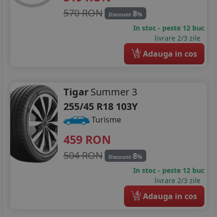
570 RON
8
%
Discount
In stoc - peste 12 buc
livrare 2/3 zile
4
Adauga in cos
Tigar
Summer 3
255/45 R18 103Y
Turisme
459
RON
504 RON
8
%
Discount
In stoc - peste 12 buc
livrare 2/3 zile
4
Adauga in cos