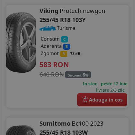
Viking
Protech newgen
255/45 R18 103Y
Turisme
Consum
C
Aderenta
B
Zgomot
B
73 dB
583
RON
640 RON
8
%
Discount
In stoc - peste 12 buc
livrare 2/3 zile
4
Adauga in cos
Sumitomo
Bc100 2023
255/45 R18 103W