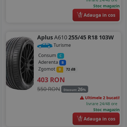
Stoc magazin
4
Adauga in cos
Aplus
A610
255/45 R18 103W
Turisme
Consum
C
Aderenta
B
Zgomot
B
72 dB
403
RON
550 RON
26
%
Discount
Ultimele 2 bucati!
livrare 24/48 ore
Stoc magazin
4
Adauga in cos