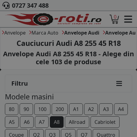
0727 347 488
0
ACASA
DESPRE NOI
Anvelope
Marca Auto
Anvelope Audi
Anvelope Au
ANVELOPE
Cauciucuri Audi A8 255 45 R18
AUTO
Anvelope Audi A8 255 45 R18 - Alege din
CAMION
cele
103
de produse
MOTO
AGROINDUSTRIALE
CAUTARE DUPA
Filtru
DIMENSIUNI
PRODUCATORI ANVELOPE
Modele masini
MARCA AUTO
BLOG
80
90
100
200
A1
A2
A3
A4
B2B - COLABORARE COMPANII
A5
A6
A7
A8
Allroad
Cabriolet
CONT
Coupe
Q2
Q3
Q5
Q7
Quattro
CONTACT