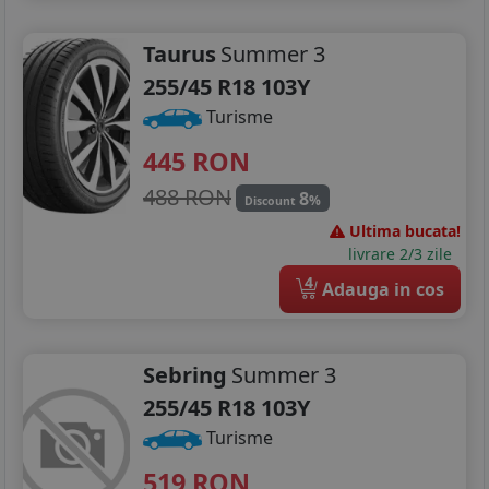
Taurus
Summer 3
255/45 R18 103Y
Turisme
445
RON
488 RON
8
%
Discount
Ultima bucata!
livrare 2/3 zile
4
Adauga in cos
Sebring
Summer 3
255/45 R18 103Y
Turisme
519
RON