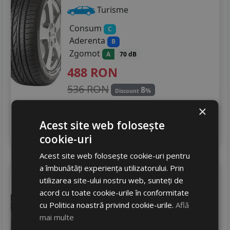
Turisme
Consum
C
Aderenta
B
Zgomot
A
70 dB
488
RON
536 RON
8
%
Discount
In stoc - 6 buc
×
livrare 2/3 zile
Acest site web folosește
4
Adauga in cos
cookie-uri
Acest site web folosește cookie-uri pentru
a îmbunătăți experiența utilizatorului. Prin
Nankang
Sv-55
utilizarea site-ului nostru web, sunteți de
255/45 R18 103V
DOT 22
acord cu toate cookie-urile în conformitate
Turisme
cu Politica noastră privind cookie-urile.
Află
mai multe
Consum
D