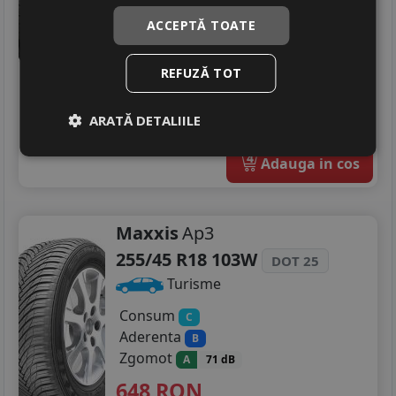
Aderenta
C
ACCEPTĂ TOATE
Zgomot
B
73 dB
536
RON
REFUZĂ TOT
626 RON
14
%
Discount
Ultimele 2 bucati!
ARATĂ DETALIILE
livrare 2/3 zile
4
Adauga in cos
Maxxis
Ap3
255/45 R18 103W
DOT 25
Turisme
Consum
C
Aderenta
B
Zgomot
A
71 dB
648
RON