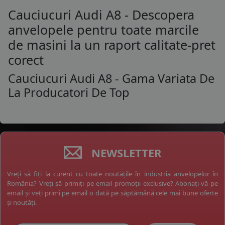
Cauciucuri Audi A8 - Descopera
anvelopele pentru toate marcile
de masini la un raport calitate-pret
corect
Cauciucuri Audi A8 - Gama Variata De
La Producatori De Top
NEWSLETTER
Vreți să fiți la curent cu toate noutățile în industria anvelopelor în
România? Vreți să primiți pe email promoții exclusive? Abonați-vă pe
email și veți primi pe email o dată pe săptămână cele mai bune oferte
și noutăți.