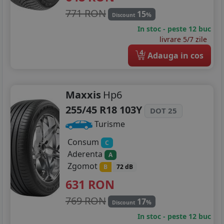
771 RON
15
%
Discount
In stoc - peste 12 buc
livrare 5/7 zile
4
Adauga in cos
Maxxis
Hp6
255/45 R18 103Y
DOT 25
Turisme
Consum
C
Aderenta
A
Zgomot
B
72 dB
631
RON
769 RON
17
%
Discount
In stoc - peste 12 buc