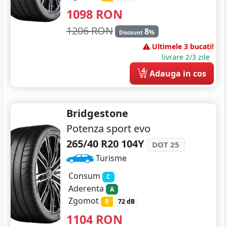
1098
RON
1206 RON
8
%
Discount
Ultimele 3 bucati!
livrare 2/3 zile
4
Adauga in cos
Bridgestone
Potenza sport evo
265/40 R20 104Y
DOT 25
Turisme
Consum
C
Aderenta
A
Zgomot
B
72 dB
1104
RON