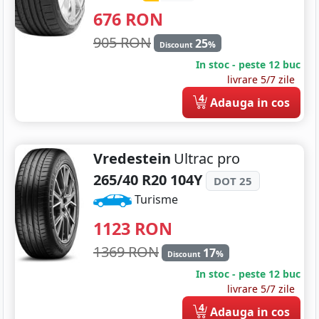
676
RON
905 RON
25
%
Discount
In stoc - peste 12 buc
livrare 5/7 zile
4
Adauga in cos
Vredestein
Ultrac pro
265/40 R20 104Y
DOT 25
Turisme
1123
RON
1369 RON
17
%
Discount
In stoc - peste 12 buc
livrare 5/7 zile
4
Adauga in cos