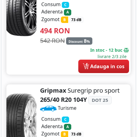
Consum
C
Aderenta
A
Zgomot
B
73 dB
494
RON
542 RON
8
%
Discount
In stoc - 12 buc
livrare 2/3 zile
4
Adauga in cos
Gripmax
Suregrip pro sport
265/40 R20 104Y
DOT 25
Turisme
Consum
C
Aderenta
A
Zgomot
B
73 dB