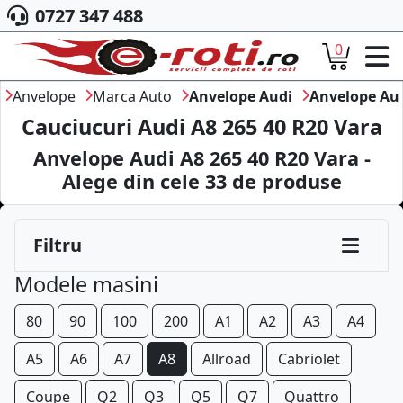
0727 347 488
0
ACASA
DESPRE NOI
Anvelope
Marca Auto
Anvelope Audi
Anvelope Au
ANVELOPE
Cauciucuri Audi A8 265 40 R20 Vara
AUTO
Anvelope Audi A8 265 40 R20 Vara -
CAMION
Alege din cele
33
de produse
MOTO
AGROINDUSTRIALE
CAUTARE DUPA
Filtru
DIMENSIUNI
PRODUCATORI ANVELOPE
225/60R16
Modele masini
MARCA AUTO
BLOG
235/60R16
80
90
100
200
A1
A2
A3
A4
B2B - COLABORARE COMPANII
225/55R17
A5
A6
A7
A8
Allroad
Cabriolet
CONT
235/55R17
Coupe
Q2
Q3
Q5
Q7
Quattro
CONTACT