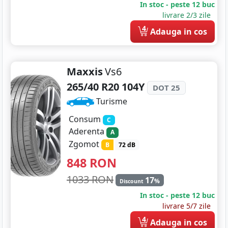
In stoc - peste 12 buc
livrare 2/3 zile
4
Adauga in cos
Maxxis
Vs6
265/40 R20 104Y
DOT 25
Turisme
Consum
C
Aderenta
A
Zgomot
B
72 dB
848
RON
1033 RON
17
%
Discount
In stoc - peste 12 buc
livrare 5/7 zile
4
Adauga in cos