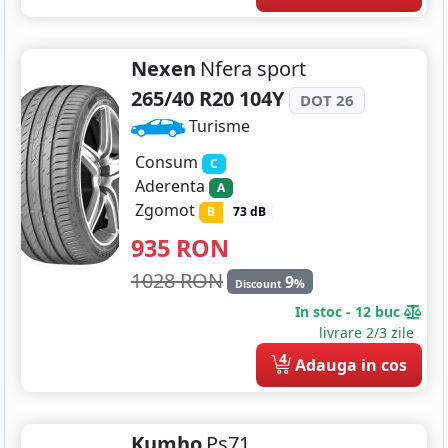
Nexen
Nfera sport
265/40 R20 104Y
DOT 26
Turisme
Consum
C
Aderenta
A
Zgomot
B
73 dB
935
RON
1028 RON
9
%
Discount
In stoc - 12 buc
livrare 2/3 zile
4
Adauga in cos
Kumho
Ps71