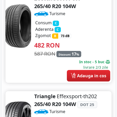
265/40 R20 104W
Turisme
Consum
C
Aderenta
C
Zgomot
B
73 dB
482
RON
587 RON
17
%
Discount
In stoc - 5 buc
livrare 2/3 zile
4
Adauga in cos
Triangle
Effexsport-th202
265/40 R20 104W
DOT 25
Turisme