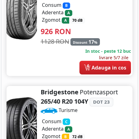
Consum
B
Aderenta
A
Zgomot
A
70 dB
926
RON
1128 RON
17
%
Discount
In stoc - peste 12 buc
livrare 5/7 zile
4
Adauga in cos
Bridgestone
Potenzasport
265/40 R20 104Y
DOT 23
Turisme
Consum
C
Aderenta
A
Zgomot
B
72 dB