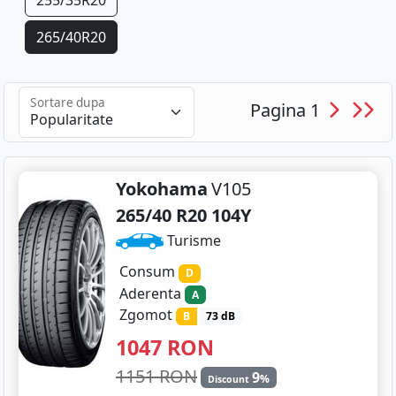
255/35R20
265/40R20
275/35R20
Sortare dupa
Pagina 1
275/35R21
Yokohama
V105
265/40 R20 104Y
Turisme
Consum
D
Aderenta
A
Zgomot
B
73 dB
1047
RON
1151 RON
9
%
Discount