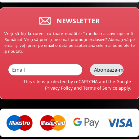
NEWSLETTER
Vreți să fiți la curent cu toate noutățile în industria anvelopelor în
România? Vreți să primiți pe email promoții exclusive? Abonați-vă pe
email și veți primi pe email o dată pe săptămână cele mai bune oferte
și noutăți.
This site is protected by reCAPTCHA and the Google
Privacy Policy
and
Terms of Service
apply.