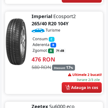
Imperial
Ecosport2
265/40 R20 104Y
Turisme
Consum
C
Aderenta
B
Zgomot
A
71 dB
476
RON
580 RON
17
%
Discount
Ultimele 2 bucati!
livrare 2/3 zile
4
Adauga in cos
Zeetex
Su6000 eco