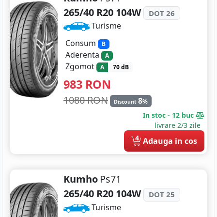
265/40 R20 104W
DOT 26
Turisme
Consum
B
Aderenta
A
Zgomot
A
70 dB
983
RON
1080 RON
8
%
Discount
In stoc - 12 buc
livrare 2/3 zile
4
Adauga in cos
Kumho
Ps71
265/40 R20 104W
DOT 25
Turisme