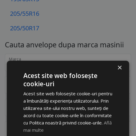
225/45R17
205/55R16
225/50R17
205/50R17
225/55R17
225/60R17
Cauta anvelope dupa marca masinii
225/65R17
Marca
×
235/65R17
Acest site web folosește
205/40R18
Model
cookie-uri
225/40R18
Acest site web folosește cookie-uri pentru
a îmbunătăți experiența utilizatorului. Prin
Motor
225/45R18
utilizarea site-ului nostru web, sunteți de
acord cu toate cookie-urile în conformitate
225/55R18
cu Politica noastră privind cookie-urile.
Află
Anvelope
mai multe
225/60R18