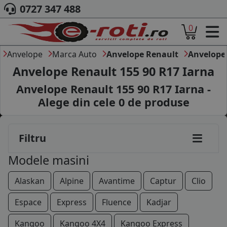
225/50R15
0727 347 488
0
185/50R16
ACASA
185/55R16
DESPRE NOI
Anvelope
Marca Auto
Anvelope Renault
Anvelope 
ANVELOPE
Anvelope Renault 155 90 R17 Iarna
185/75R16
AUTO
Anvelope Renault 155 90 R17 Iarna -
CAMION
195/45R16
Alege din cele
0
de produse
MOTO
195/50R16
AGROINDUSTRIALE
CAUTARE DUPA
195/55R16
Filtru
DIMENSIUNI
PRODUCATORI ANVELOPE
195/60R16
Modele masini
MARCA AUTO
BLOG
195/65R16
Alaskan
Alpine
Avantime
Captur
Clio
B2B - COLABORARE COMPANII
195/75R16
Espace
Express
Fluence
Kadjar
CONT
205/45R16
Kangoo
Kangoo 4X4
Kangoo Express
CONTACT