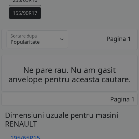
235/65R16
155/90R17
195/40R17
Sortare dupa
Pagina 1
205/40R17
205/45R17
205/50R17
Ne pare rau. Nu am gasit
anvelope pentru aceasta cautare.
205/55R17
215/45R17
Pagina 1
215/50R17
Dimensiuni uzuale pentru masini
215/55R17
RENAULT
215/60R17
195/65R15