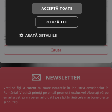
235/40R18
ACCEPTĂ TOATE
Brand
235/45R18
REFUZĂ TOT
Anotimp
235/60R18
ARATĂ DETALIILE
Run Flat
Ranforsat
245/45R18
225/45R19
225/55R19
235/35R19
NEWSLETTER
235/55R19
Vreți să fiți la curent cu toate noutățile în industria anvelopelor în
245/40R19
România? Vreți să primiți pe email promoții exclusive? Abonați-vă pe
email și veți primi pe email o dată pe săptămână cele mai bune oferte
195/55R20
și noutăți.