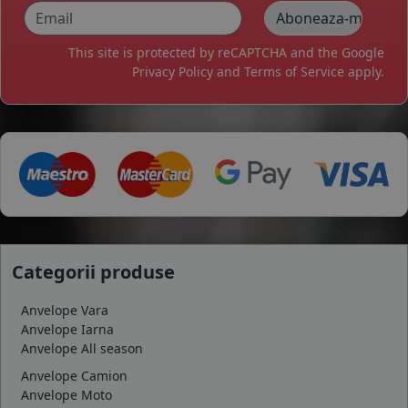
255/45R20
This site is protected by reCAPTCHA and the Google
Privacy Policy
and
Terms of Service
apply.
Categorii produse
Anvelope Vara
Anvelope Iarna
Anvelope All season
Anvelope Camion
Anvelope Moto