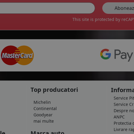
This site is protected by reC
Top producatori
Informa
Service Pi
Michelin
Service C
Continental
Despre no
Goodyear
ANPC
mai multe
Protectia 
Livrare ra
le
Marca auto