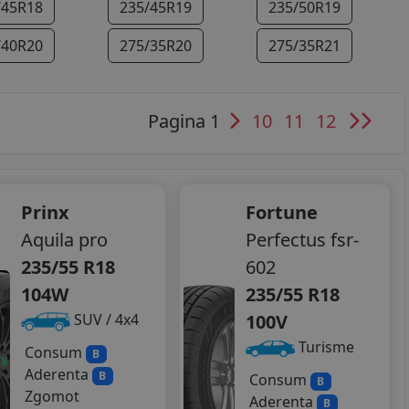
/45R18
235/45R19
235/50R19
/40R20
275/35R20
275/35R21
Pagina 1
10
11
12
Prinx
Fortune
Aquila pro
Perfectus fsr-
235/55 R18
602
104W
235/55 R18
100V
SUV / 4x4
Turisme
Consum
B
Aderenta
B
Consum
B
Zgomot
Aderenta
B