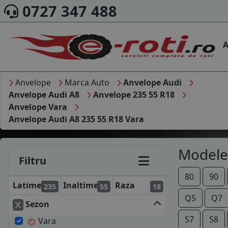
0727 347 488
A
Anvelope
Marca Auto
Anvelope Audi
Anvelope Audi A8
Anvelope 235 55 R18
Anvelope Vara
Anvelope Audi A8 235 55 R18 Vara
Modele
Filtru
80
90
Latime
Inaltime
Raza
235
55
18
Q5
Q7
Sezon
S7
S8
Vara