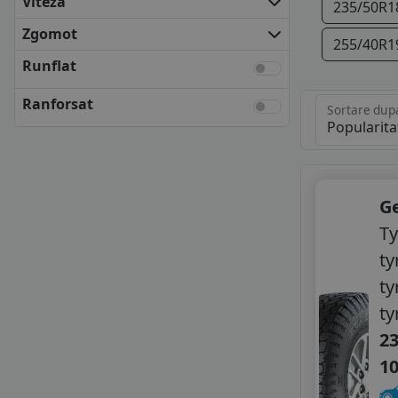
Viteza
235/50R1
FULDA
GENERAL TYRE
Zgomot
255/40R1
KLEBER
Runflat
KUMHO
MATADOR
Ranforsat
Sortare dup
NEXEN
SEMPERIT
TOYO
UNIROYAL
VREDESTEIN
Ge
YOKOHAMA
Ty
ANVELOPE BUGET
ty
CEAT
ty
DELINTE
FORTUNE
ty
GITI
23
GOODRIDE
1
GRIPMAX
GT RADIAL