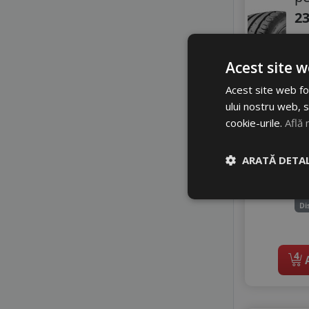
TOURADOR
23
TRACMAX
TRIANGLE
1
TRISTAR
Acest site w
VIKING
C
WESTLAKE
Acest site web fol
A
ului nostru web, s
Z
cookie-urile.
Află 
A
4
ARATĂ DETAL
5
Di
4
A