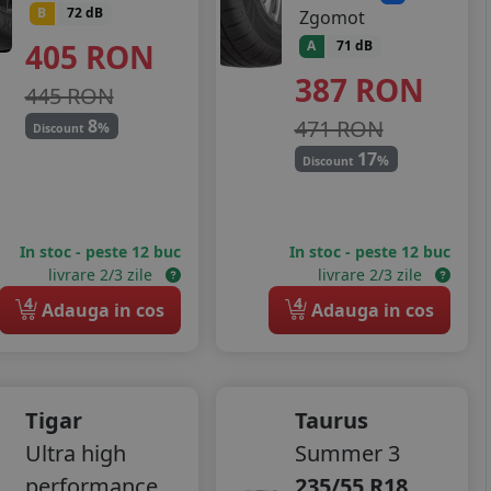
B
72 dB
Zgomot
405
RON
A
71 dB
387
RON
445 RON
471 RON
8
%
Discount
17
%
Discount
In stoc - peste 12 buc
In stoc - peste 12 buc
livrare 2/3 zile
livrare 2/3 zile
4
4
Adauga in cos
Adauga in cos
Tigar
Taurus
Ultra high
Summer 3
performance
235/55 R18