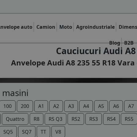
nvelope auto
Camion
Moto
Agroindustriale
Dimens
Blog
B2B
Cauciucuri Audi A8
Anvelope Audi A8 235 55 R18 Vara 
 masini
100
200
A1
A2
A3
A4
A5
A6
A7
Quattro
R8
RS Q3
RS2
RS3
RS4
RS5
SQ5
SQ7
TT
V8