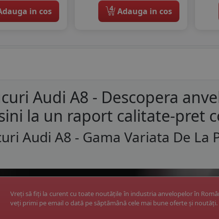
4
dauga in cos
Adauga in cos
curi Audi A8 - Descopera anve
ini la un raport calitate-pret c
uri Audi A8 - Gama Variata De La 
Vreți să fiți la curent cu toate noutățile în industria anvelopelor în Rom
veți primi pe email o dată pe săptămână cele mai bune oferte și noutăți.