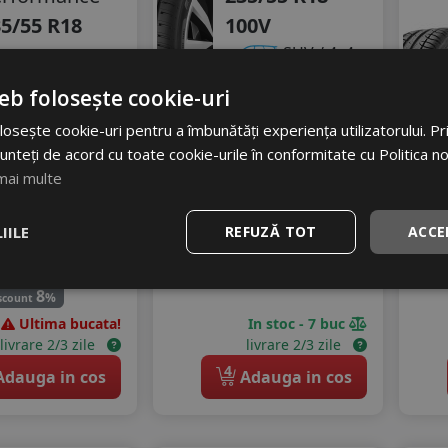
5/55 R18
100V
00V
SUV / 4x4
Turisme
495
RON
eb folosește cookie-uri
onsum
C
osește cookie-uri pentru a îmbunătăți experiența utilizatorului. Prin
544 RON
derenta
C
unteți de acord cu toate cookie-urile în conformitate cu Politica n
9
%
Discount
gomot
mai multe
70 dB
86
RON
IILE
REFUZĂ TOT
ACCE
34 RON
8
%
scount
Ultima bucata!
In stoc - 7 buc
livrare 2/3 zile
livrare 2/3 zile
4
dauga in cos
Adauga in cos