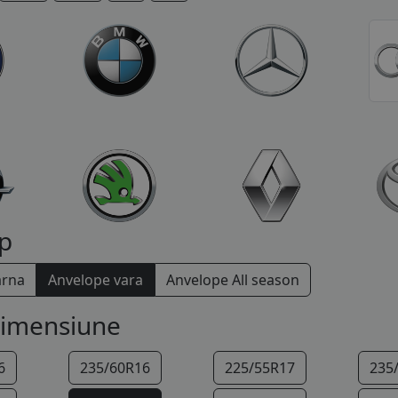
p
arna
Anvelope vara
Anvelope All season
dimensiune
6
235/60R16
225/55R17
235