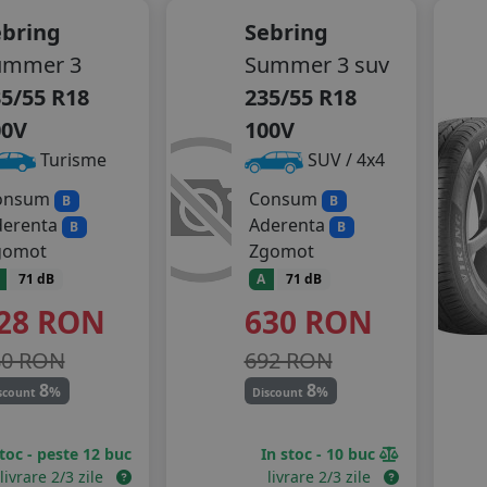
ebring
Sebring
ummer 3
Summer 3 suv
5/55 R18
235/55 R18
00V
100V
Turisme
SUV / 4x4
onsum
Consum
B
B
derenta
Aderenta
B
B
gomot
Zgomot
71 dB
A
71 dB
28
RON
630
RON
80 RON
692 RON
8
8
%
%
scount
Discount
stoc - peste 12 buc
In stoc - 10 buc
livrare 2/3 zile
livrare 2/3 zile