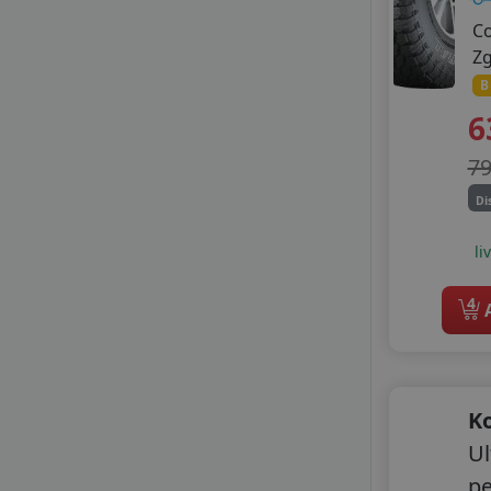
HIFLY
C
KORMORAN
Z
LAUFENN
B
LEAO
6
LINGLONG
MAXXIS
7
MILESTONE
Di
NOVEX
PETLAS
li
PRINX
ROYAL BLACK
4
A
SAILUN
SEBRING
SONIX
STARMAXX
SUNNY
K
TAURUS
Ul
TIGAR
p