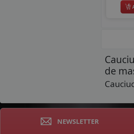
4
A
Cauciu
de mas
Cauciuc
NEWSLETTER