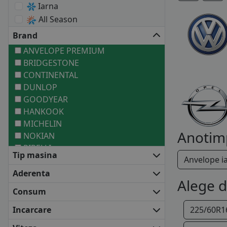
Iarna
All Season
Brand
ANVELOPE PREMIUM
BRIDGESTONE
CONTINENTAL
DUNLOP
GOODYEAR
HANKOOK
MICHELIN
Anotim
NOKIAN
PIRELLI
Tip masina
Anvelope i
ANVELOPE MEDII
BARUM
Aderenta
Alege 
COOPER
Consum
DEBICA
FALKEN
Incarcare
225/60R1
FIRESTONE