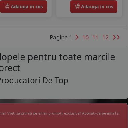
4
4
Adauga in cos
Adauga in cos
Pagina 1
10
11
12
lopele pentru toate marcile
orect
Producatori De Top
ânia? Vreți să primiți pe email promoții exclusive? Abonați-vă pe email și