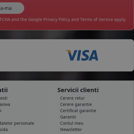
APTCHA and the Google
Privacy Policy
and
Terms of Service
apply.
tii
Servicii clienti
testi
Cerere retur
raiova
Cerere garantie
i
Certificat garantie
Garantii
datelor personale
Contul meu
pida
Newsletter