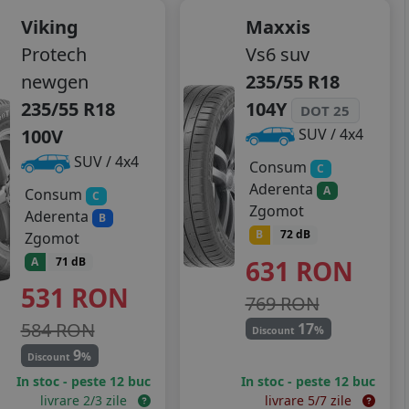
Viking
Maxxis
Protech
Vs6 suv
newgen
235/55 R18
235/55 R18
104Y
DOT 25
100V
SUV / 4x4
SUV / 4x4
Consum
C
Aderenta
A
Consum
C
Zgomot
Aderenta
B
B
72 dB
Zgomot
631
RON
A
71 dB
531
RON
769 RON
584 RON
17
%
Discount
9
%
Discount
In stoc - peste 12 buc
In stoc - peste 12 buc
livrare 2/3 zile
livrare 5/7 zile