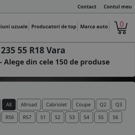
Contact
Contul meu
0
iuni uzuale
Producatori de top
Marca auto
 235 55 R18 Vara
- Alege din cele
150
de produse
A8
Allroad
Cabriolet
Coupe
Q2
Q3
RS6
RS7
S1
S2
S3
S4
S5
S6