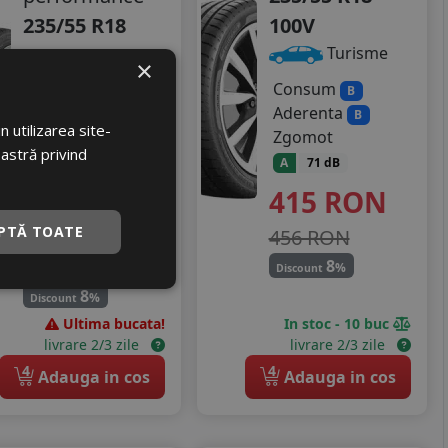
235/55 R18
100V
100V
Turisme
×
Turisme
Consum
B
Aderenta
B
Consum
C
 utilizarea site-
Zgomot
Aderenta
C
oastră privind
A
71 dB
Zgomot
415
RON
A
70 dB
513
RON
PTĂ TOATE
456 RON
563 RON
8
%
Discount
8
%
Discount
Ultima bucata!
In stoc - 10 buc
livrare 2/3 zile
livrare 2/3 zile
4
4
Adauga in cos
Adauga in cos