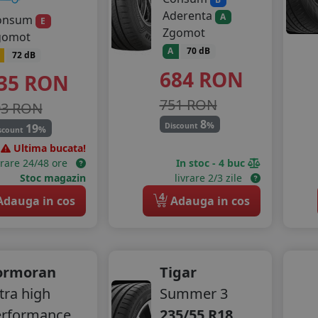
Aderenta
A
onsum
E
Zgomot
gomot
A
70 dB
72 dB
684
RON
35
RON
751 RON
93 RON
8
%
19
Discount
%
scount
Ultima bucata!
vrare 24/48 ore
In stoc - 4 buc
Stoc magazin
livrare 2/3 zile
4
dauga in cos
Adauga in cos
ormoran
Tigar
tra high
Summer 3
erformance
235/55 R18