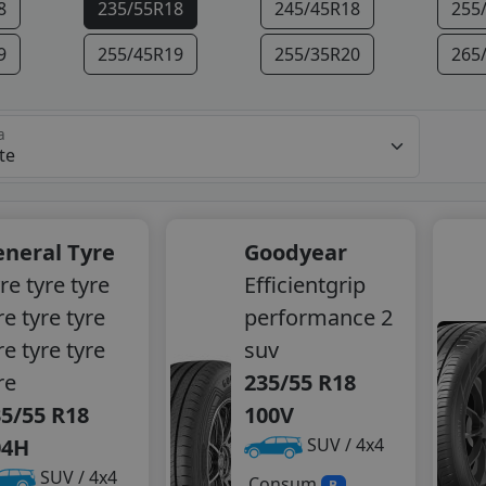
8
235/55R18
245/45R18
255
9
255/45R19
255/35R20
265
a
neral Tyre
Goodyear
re tyre tyre
Efficientgrip
re tyre tyre
performance 2
re tyre tyre
suv
re
235/55 R18
5/55 R18
100V
04H
SUV / 4x4
SUV / 4x4
Consum
B