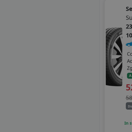
S
S
23
1
C
A
Z
A
5
5
Di
In 