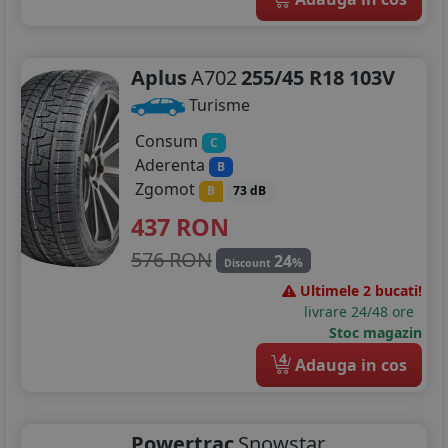
Aplus
A702
255/45 R18 103V
Turisme
Consum
C
Aderenta
B
Zgomot
B
73 dB
437
RON
576 RON
24
%
Discount
Ultimele 2 bucati!
livrare 24/48 ore
Stoc magazin
4
Adauga in cos
Powertrac
Snowstar