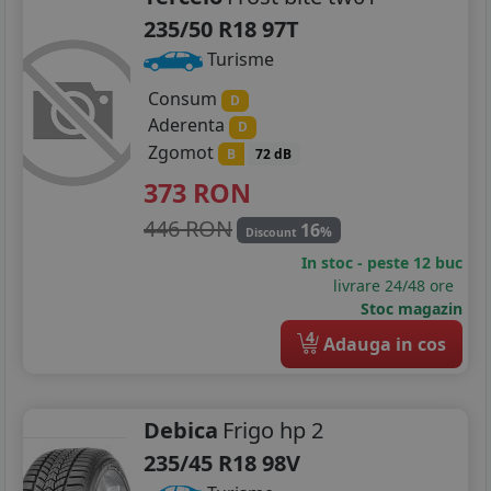
235/50 R18 97T
Turisme
Consum
D
Aderenta
D
Zgomot
B
72 dB
373
RON
446 RON
16
%
Discount
In stoc - peste 12 buc
livrare 24/48 ore
Stoc magazin
4
Adauga in cos
Debica
Frigo hp 2
235/45 R18 98V