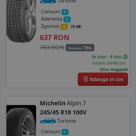
Turisme
Consum
C
Aderenta
C
Zgomot
B
72 dB
637
RON
763 RON
16
%
Discount
In stoc - 9 buc
livrare 24/48 ore
Stoc magazin
4
Adauga in cos
Michelin
Alpin 7
245/45 R18 100V
Turisme
Consum
C