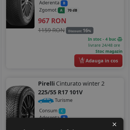
Aderenta
B
Zgomot
A
70 dB
967
RON
1159 RON
16
%
Discount
In stoc - 4 buc
livrare 24/48 ore
Stoc magazin
4
Adauga in cos
Pirelli
Cinturato winter 2
225/55 R17 101V
Turisme
Consum
C
Aderenta
B
×
Zgomot
A
71 dB