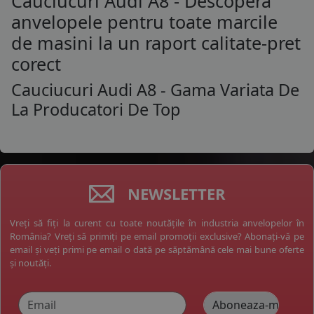
Cauciucuri Audi A8 - Descopera
anvelopele pentru toate marcile
de masini la un raport calitate-pret
corect
Cauciucuri Audi A8 - Gama Variata De
La Producatori De Top
NEWSLETTER
Vreți să fiți la curent cu toate noutățile în industria anvelopelor în
România? Vreți să primiți pe email promoții exclusive? Abonați-vă pe
email și veți primi pe email o dată pe săptămână cele mai bune oferte
și noutăți.