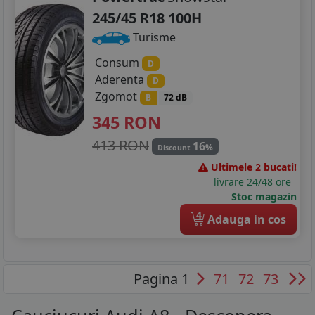
245/45 R18 100H
Turisme
Consum
D
Aderenta
D
Zgomot
B
72 dB
345
RON
413 RON
16
%
Discount
Ultimele 2 bucati!
livrare 24/48 ore
Stoc magazin
4
Adauga in cos
Pagina 1
71
72
73