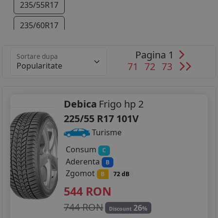
235/55R17
235/60R17
235/45R18
Pagina 1
Sortare dupa
71
72
73
235/50R18
235/55R18
Debica
Frigo hp 2
245/45R18
225/55 R17 101V
255/45R18
Turisme
235/45R19
Consum
C
Aderenta
B
235/50R19
Zgomot
B
72 dB
544
RON
255/40R19
744 RON
26
255/45R19
%
Discount