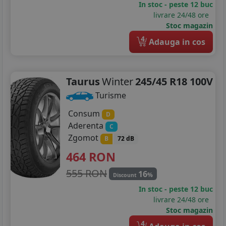
In stoc - peste 12 buc
255/35R20
livrare 24/48 ore
Stoc magazin
265/40R20
4
Adauga in cos
275/35R20
275/35R21
Taurus
Winter
245/45 R18 100V
Turisme
Consum
D
Aderenta
C
Zgomot
B
72 dB
464
RON
555 RON
16
%
Discount
In stoc - peste 12 buc
livrare 24/48 ore
Stoc magazin
4