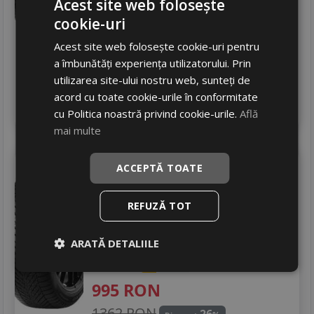
Acest site web folosește
844
RON
cookie-uri
1156 RON
26
%
Discount
Acest site web folosește cookie-uri pentru
In stoc - 4 buc
a îmbunătăți experiența utilizatorului. Prin
livrare 24/48 ore
utilizarea site-ului nostru web, sunteți de
Stoc magazin
acord cu toate cookie-urile în conformitate
4
Adauga in cos
cu Politica noastră privind cookie-urile.
Află
mai multe
Pirelli
Cinturato winter 2
ACCEPTĂ TOATE
235/55 R17 103V
Turisme
REFUZĂ TOT
Consum
B
ARATĂ DETALIILE
Aderenta
B
Zgomot
B
72 dB
995
RON
1362 RON
26