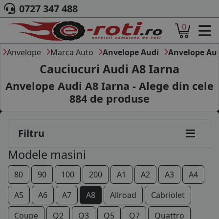
0727 347 488
0
ACASA
DESPRE NOI
Anvelope
Marca Auto
Anvelope Audi
Anvelope Au
ANVELOPE
Cauciucuri Audi A8 Iarna
AUTO
Anvelope Audi A8 Iarna - Alege din cele
CAMION
884
de produse
MOTO
AGROINDUSTRIALE
CAUTARE DUPA
Filtru
DIMENSIUNI
PRODUCATORI ANVELOPE
Modele masini
MARCA AUTO
BLOG
80
90
100
200
A1
A2
A3
A4
B2B - COLABORARE COMPANII
A5
A6
A7
A8
Allroad
Cabriolet
CONT
Coupe
Q2
Q3
Q5
Q7
Quattro
CONTACT