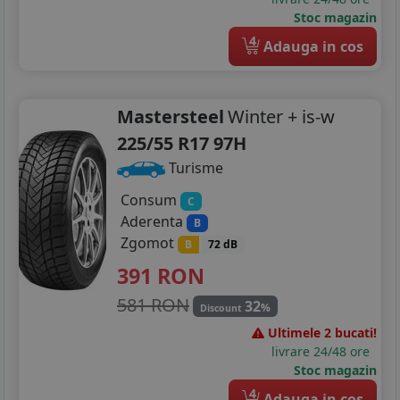
Stoc magazin
4
Adauga in cos
Mastersteel
Winter + is-w
225/55 R17 97H
Turisme
Consum
C
Aderenta
B
Zgomot
B
72 dB
391
RON
581 RON
32
%
Discount
Ultimele 2 bucati!
livrare 24/48 ore
Stoc magazin
4
Adauga in cos