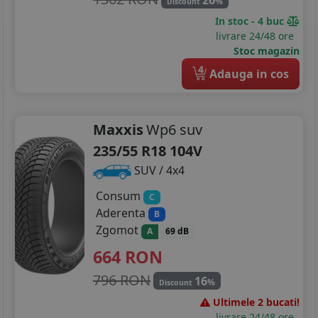
%
Discount
In stoc - 4 buc
livrare 24/48 ore
Stoc magazin
4
Adauga in cos
Maxxis
Wp6 suv
235/55 R18 104V
SUV / 4x4
Consum
C
Aderenta
B
Zgomot
A
69 dB
664
RON
796 RON
16
%
Discount
Ultimele 2 bucati!
livrare 24/48 ore