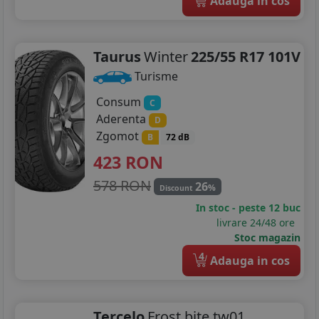
Adauga in cos
Taurus
Winter
225/55 R17 101V
Turisme
Consum
C
Aderenta
D
Zgomot
B
72 dB
423
RON
578 RON
26
%
Discount
In stoc - peste 12 buc
livrare 24/48 ore
Stoc magazin
4
Adauga in cos
Tercelo
Frost bite tw01