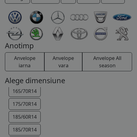
145/80R13
COS (
0 PRODUSE
)
155/80R13
165/70R13
175/70R13
Anotimp
105/70R14
Anvelope
Anvelope
Anvelope All
135/80R14
iarna
vara
season
165/65R14
Alege dimensiune
165/70R14
175/70R14
185/60R14
185/70R14