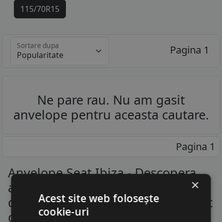
115/70R15
175/65R15
Sortare dupa
Pagina 1
185/55R15
185/60R15
185/65R15
Ne pare rau. Nu am gasit
anvelope pentru aceasta cautare.
195/55R15
195/45R16
Pagina 1
195/50R16
Anvelope Seat Ibiza - Descopera
195/55R16
×
anvelopele pentru toate marcile
205/45R16
Acest site web folosește
de masini la un raport calitate-pret
cookie-uri
corect
215/45R16