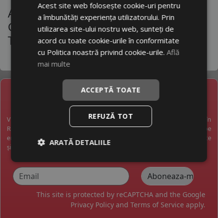
Acest site web folosește cookie-uri pentru
Anvelope Seat Ibiza 2001 2007 2011 -
205/40R17
a îmbunătăți experiența utilizatorului. Prin
Gama Variata De La Producatori De
utilizarea site-ului nostru web, sunteți de
215/40R17
Top
acord cu toate cookie-urile în conformitate
cu Politica noastră privind cookie-urile.
Află
215/45R17
mai multe
215/40R18
ACCEPTĂ TOATE
NEWSLETTER
REFUZĂ TOT
Vreți să fiți la curent cu toate noutățile în industria anvelopelor în
România? Vreți să primiți pe email promoții exclusive? Abonați-vă pe
email și veți primi pe email o dată pe săptămână cele mai bune oferte
ARATĂ DETALIILE
și noutăți.
This site is protected by reCAPTCHA and the Google
Privacy Policy
and
Terms of Service
apply.