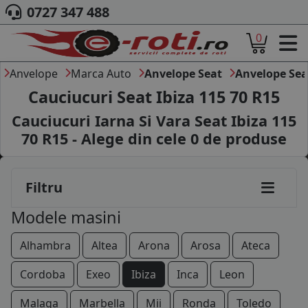
0727 347 488
0
ACASA
DESPRE NOI
Anvelope
Marca Auto
Anvelope Seat
Anvelope Sea
ANVELOPE
Cauciucuri Seat Ibiza 115 70 R15
AUTO
Cauciucuri Iarna Si Vara Seat Ibiza 115
CAMION
70 R15 - Alege din cele
0
de produse
MOTO
AGROINDUSTRIALE
CAUTARE DUPA
Filtru
DIMENSIUNI
PRODUCATORI ANVELOPE
Modele masini
MARCA AUTO
BLOG
Alhambra
Altea
Arona
Arosa
Ateca
B2B - COLABORARE COMPANII
Cordoba
Exeo
Ibiza
Inca
Leon
CONT
Malaga
Marbella
Mii
Ronda
Toledo
CONTACT