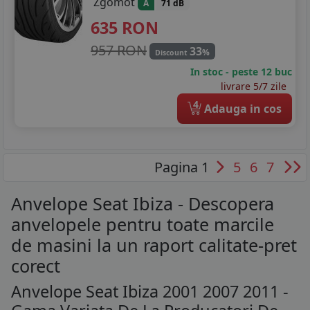
Zgomot
A
71 dB
635
RON
957 RON
33
%
Discount
In stoc - peste 12 buc
livrare 5/7 zile
4
Adauga in cos
Pagina 1
5
6
7
Anvelope Seat Ibiza - Descopera
anvelopele pentru toate marcile
de masini la un raport calitate-pret
corect
Anvelope Seat Ibiza 2001 2007 2011 -