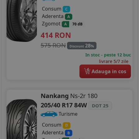
Consum
C
Aderenta
A
Zgomot
A
70 dB
414
RON
575 RON
28
%
Discount
In stoc - peste 12 buc
livrare 5/7 zile
4
Adauga in cos
Nankang
Ns-2r 180
205/40 R17 84W
DOT 25
Turisme
Consum
D
Aderenta
B