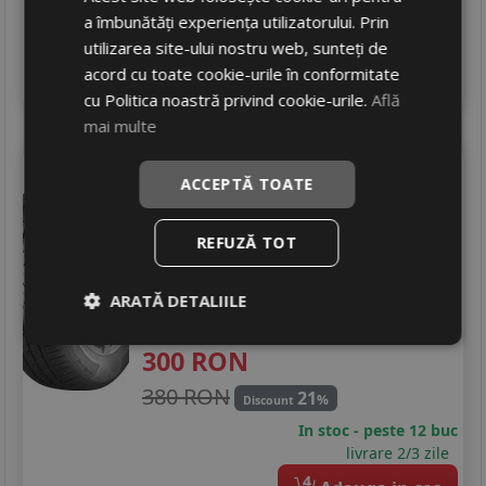
a îmbunătăți experiența utilizatorului. Prin
In stoc - peste 12 buc
livrare 5/7 zile
utilizarea site-ului nostru web, sunteți de
acord cu toate cookie-urile în conformitate
4
Adauga in cos
cu Politica noastră privind cookie-urile.
Află
mai multe
Viking
Protech newgen
ACCEPTĂ TOATE
205/40 R17 84W
DOT 23
Turisme
REFUZĂ TOT
Consum
C
Aderenta
B
ARATĂ DETALIILE
Zgomot
B
72 dB
300
RON
380 RON
21
%
Discount
In stoc - peste 12 buc
livrare 2/3 zile
4