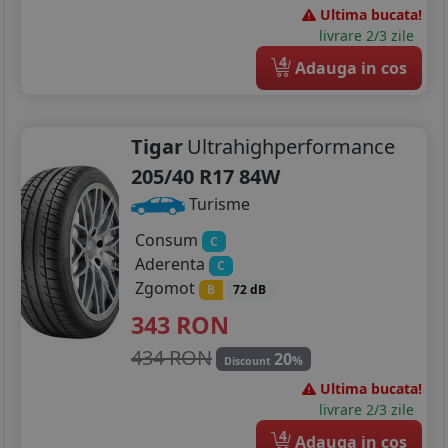
Ultima bucata!
livrare 2/3 zile
4
Adauga in cos
Tigar
Ultrahighperformance
205/40 R17 84W
Turisme
Consum
C
Aderenta
C
Zgomot
B
72 dB
343
RON
434 RON
20
%
Discount
Ultima bucata!
livrare 2/3 zile
4
Adauga in cos