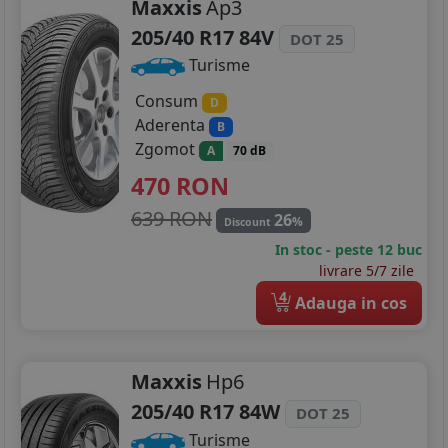
Maxxis
Ap3
205/40 R17 84V
DOT 25
Turisme
Consum
D
Aderenta
B
Zgomot
A
70 dB
470
RON
639 RON
26
%
Discount
In stoc - peste 12 buc
livrare 5/7 zile
4
Adauga in cos
Maxxis
Hp6
205/40 R17 84W
DOT 25
Turisme