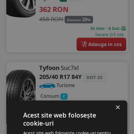
362
RON
458 RON
20
%
Discount
In stoc - 6 buc
livrare 2/3 zile
4
Adauga in cos
Tyfoon
Suc7xl
205/40 R17 84Y
DOT 25
Turisme
Consum
C
Aderenta
B
×
Zgomot
B
72 dB
Acest site web folosește
478
RON
cookie-uri
720 RON
33
%
Acest site web folosește cookie-uri pentru
Discount