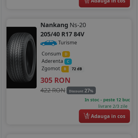
Adauga in cos
Nankang
Ns-20
205/40 R17 84V
Turisme
Consum
D
Aderenta
C
Zgomot
B
72 dB
305
RON
422 RON
27
%
Discount
In stoc - peste 12 buc
livrare 2/3 zile
4
Adauga in cos