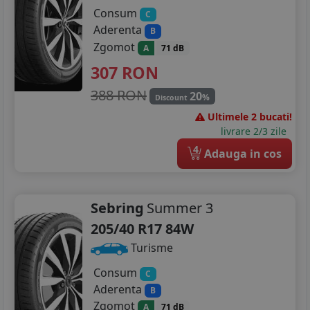
Consum
C
Aderenta
B
Zgomot
A
71 dB
307
RON
388 RON
20
%
Discount
Ultimele 2 bucati!
livrare 2/3 zile
4
Adauga in cos
Sebring
Summer 3
205/40 R17 84W
Turisme
Consum
C
Aderenta
B
Zgomot
A
71 dB