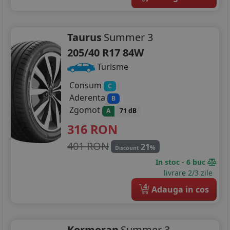
Taurus
Summer 3
205/40 R17 84W
Turisme
Consum
C
Aderenta
B
Zgomot
A
71 dB
316
RON
401 RON
21
%
Discount
In stoc - 6 buc
livrare 2/3 zile
4
Adauga in cos
Kormoran
Summer 3