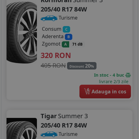
205/40 R17 84W
Turisme
Consum
C
Aderenta
B
Zgomot
A
71 dB
320
RON
405 RON
20
%
Discount
In stoc - 4 buc
livrare 2/3 zile
4
Adauga in cos
Tigar
Summer 3
205/40 R17 84W
Turisme