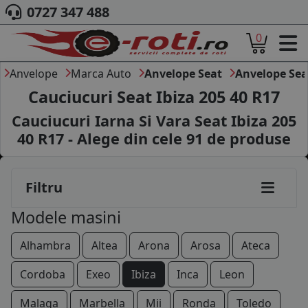
0727 347 488
155/80R13
0
ACASA
165/70R13
DESPRE NOI
Anvelope
Marca Auto
Anvelope Seat
Anvelope Sea
175/70R13
ANVELOPE
Cauciucuri Seat Ibiza 205 40 R17
AUTO
105/70R14
Cauciucuri Iarna Si Vara Seat Ibiza 205
CAMION
40 R17 - Alege din cele
91
de produse
135/80R14
MOTO
AGROINDUSTRIALE
165/65R14
CAUTARE DUPA
Filtru
DIMENSIUNI
165/70R14
PRODUCATORI ANVELOPE
Modele masini
MARCA AUTO
175/70R14
BLOG
Alhambra
Altea
Arona
Arosa
Ateca
185/60R14
B2B - COLABORARE COMPANII
Cordoba
Exeo
Ibiza
Inca
Leon
185/70R14
CONT
Malaga
Marbella
Mii
Ronda
Toledo
CONTACT