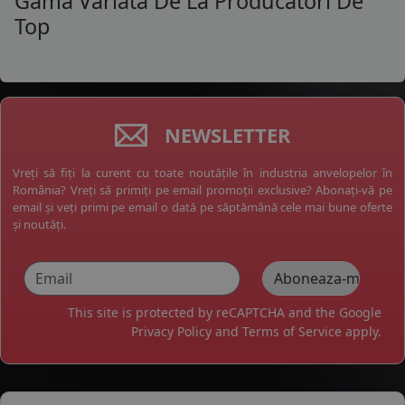
Gama Variata De La Producatori De
Top
NEWSLETTER
Vreți să fiți la curent cu toate noutățile în industria anvelopelor în
România? Vreți să primiți pe email promoții exclusive? Abonați-vă pe
email și veți primi pe email o dată pe săptămână cele mai bune oferte
și noutăți.
This site is protected by reCAPTCHA and the Google
Privacy Policy
and
Terms of Service
apply.