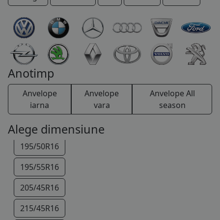
115/70R15
COS (
0 PRODUSE
)
175/65R15
185/55R15
185/60R15
Anotimp
185/65R15
Anvelope
Anvelope
Anvelope All
195/55R15
iarna
vara
season
195/45R16
Alege dimensiune
195/50R16
195/55R16
205/45R16
215/45R16