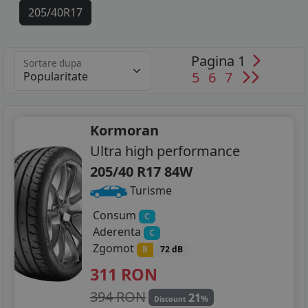
205/40R17
215/40R17
Pagina 1
Sortare dupa
215/45R17
5
6
7
215/40R18
Kormoran
Ultra high performance
205/40 R17 84W
Turisme
Consum
C
Aderenta
C
Zgomot
B
72 dB
311
RON
394 RON
21
%
Discount