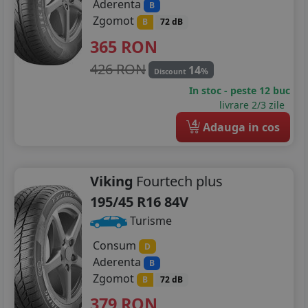
Aderenta
B
Zgomot
B
72 dB
365
RON
426 RON
14
%
Discount
In stoc - peste 12 buc
livrare 2/3 zile
4
Adauga in cos
Viking
Fourtech plus
195/45 R16 84V
Turisme
Consum
D
Aderenta
B
Zgomot
B
72 dB
379
RON