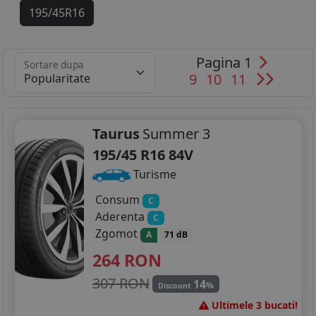
195/45R16
195/50R16
Pagina 1
Sortare dupa
195/55R16
9
10
11
205/45R16
215/45R16
Taurus
Summer 3
195/45 R16 84V
205/40R17
Turisme
215/40R17
Consum
C
Aderenta
C
215/45R17
Zgomot
A
71 dB
215/40R18
264
RON
307 RON
14
%
Discount
Ultimele 3 bucati!