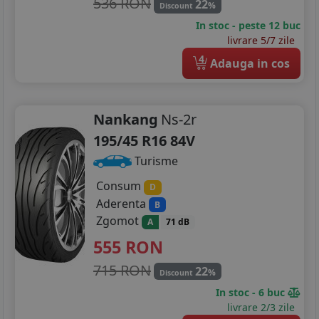
536 RON
22
%
Discount
In stoc - peste 12 buc
livrare 5/7 zile
4
Adauga in cos
Nankang
Ns-2r
195/45 R16 84V
Turisme
Consum
D
Aderenta
B
Zgomot
A
71 dB
555
RON
715 RON
22
%
Discount
In stoc - 6 buc
livrare 2/3 zile