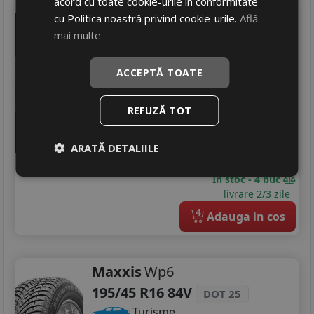
acord cu toate cookie-urile în conformitate
Nankang
Ns-20
cu Politica noastră privind cookie-urile.
Află
195/45 R16 84V
mai multe
Turisme
ACCEPTĂ TOATE
Consum
D
Aderenta
C
Zgomot
B
72 dB
REFUZĂ TOT
319
RON
ARATĂ DETALIILE
411 RON
22
%
Discount
In stoc - 4 buc
livrare 2/3 zile
4
Adauga in cos
Maxxis
Wp6
195/45 R16 84V
DOT 25
Turisme