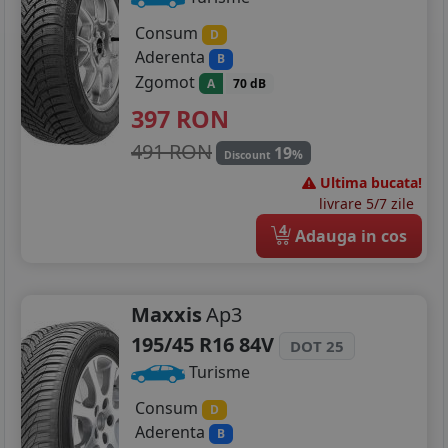
Consum
D
Aderenta
B
Zgomot
A
70 dB
397
RON
491 RON
19
%
Discount
Ultima bucata!
livrare 5/7 zile
4
Adauga in cos
Maxxis
Ap3
195/45 R16 84V
DOT 25
Turisme
Consum
D
Aderenta
B