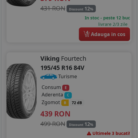
431 RON
12
%
Discount
In stoc - peste 12 buc
livrare 2/3 zile
4
Adauga in cos
Viking
Fourtech
195/45 R16 84V
Turisme
Consum
E
Aderenta
C
Zgomot
B
72 dB
439
RON
499 RON
12
%
Discount
Ultimele 3 bucati!