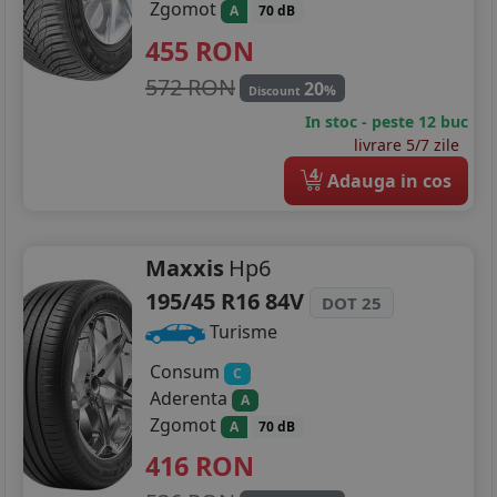
Zgomot
A
70 dB
455
RON
572 RON
20
%
Discount
In stoc - peste 12 buc
livrare 5/7 zile
4
Adauga in cos
Maxxis
Hp6
195/45 R16 84V
DOT 25
Turisme
Consum
C
Aderenta
A
Zgomot
A
70 dB
416
RON