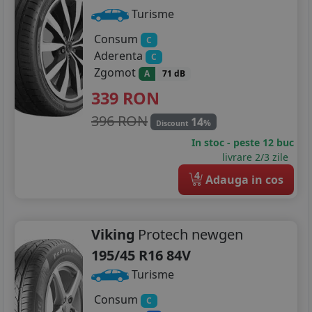
Turisme
Consum
C
Aderenta
C
Zgomot
A
71 dB
339
RON
396 RON
14
%
Discount
In stoc - peste 12 buc
livrare 2/3 zile
4
Adauga in cos
Viking
Protech newgen
195/45 R16 84V
Turisme
Consum
C