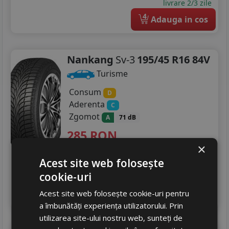
livrare 2/3 zile
4
Adauga in cos
Nankang
Sv-3
195/45 R16 84V
Turisme
Consum
D
Aderenta
C
Zgomot
A
71 dB
285
RON
×
352 RON
19
%
Discount
Acest site web folosește
In stoc - peste 12 buc
cookie-uri
livrare 2/3 zile
4
Acest site web folosește cookie-uri pentru
Adauga in cos
a îmbunătăți experiența utilizatorului. Prin
utilizarea site-ului nostru web, sunteți de