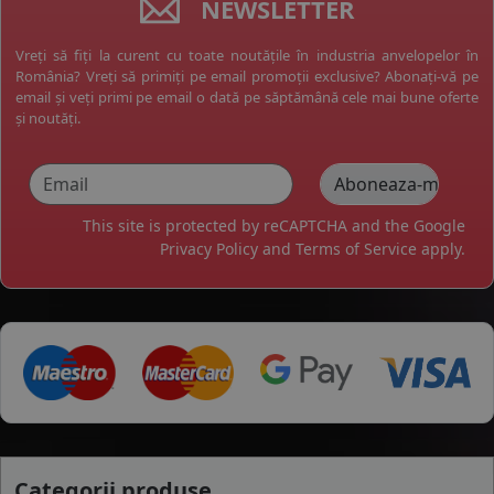
NEWSLETTER
Vreți să fiți la curent cu toate noutățile în industria anvelopelor în
România? Vreți să primiți pe email promoții exclusive? Abonați-vă pe
email și veți primi pe email o dată pe săptămână cele mai bune oferte
și noutăți.
This site is protected by reCAPTCHA and the Google
Privacy Policy
and
Terms of Service
apply.
Categorii produse