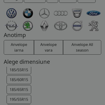
165/65R14
COS (
0 PRODUSE
)
165/70R14
175/70R14
185/60R14
Anotimp
185/70R14
Anvelope
Anvelope
Anvelope All
115/70R15
iarna
vara
season
175/65R15
Alege dimensiune
185/55R15
185/60R15
185/65R15
195/55R15