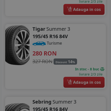
livrare 2/3 zile
4
Adauga in cos
Tigar
Summer 3
195/45 R16 84V
Turisme
280
RON
327 RON
14
%
Discount
In stoc - 8 buc
livrare 2/3 zile
4
Adauga in cos
Sebring
Summer 3
195/45 R16 84V