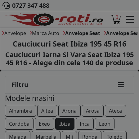
0727 347 488
0
ACASA
DESPRE NOI
Anvelope
Marca Auto
Anvelope Seat
Anvelope Sea
ANVELOPE
Cauciucuri Seat Ibiza 195 45 R16
AUTO
Cauciucuri Iarna Si Vara Seat Ibiza 195
CAMION
45 R16 - Alege din cele
140
de produse
145/80R13
MOTO
AGROINDUSTRIALE
155/80R13
CAUTARE DUPA
Filtru
DIMENSIUNI
165/70R13
PRODUCATORI ANVELOPE
Modele masini
MARCA AUTO
175/70R13
BLOG
Alhambra
Altea
Arona
Arosa
Ateca
105/70R14
B2B - COLABORARE COMPANII
Cordoba
Exeo
Ibiza
Inca
Leon
135/80R14
CONT
Malaga
Marbella
Mii
Ronda
Toledo
CONTACT