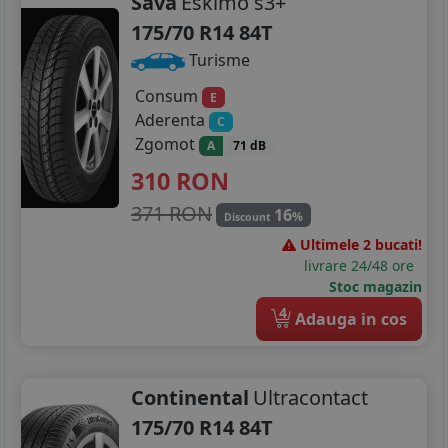
Sava
Eskimo s3+
175/70 R14 84T
Turisme
Consum
E
Aderenta
C
Zgomot
A
71 dB
310
RON
371 RON
16
%
Discount
Ultimele 2 bucati!
livrare 24/48 ore
Stoc magazin
4
Adauga in cos
Continental
Ultracontact
175/70 R14 84T