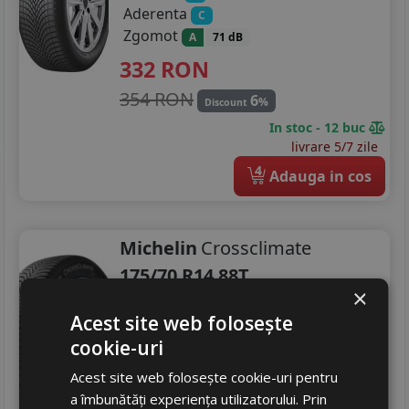
Aderenta
C
Zgomot
A
71 dB
332
RON
354 RON
6
%
Discount
In stoc - 12 buc
livrare 5/7 zile
4
Adauga in cos
Michelin
Crossclimate
175/70 R14 88T
×
Turisme
Acest site web folosește
Consum
C
cookie-uri
Aderenta
C
Zgomot
Acest site web folosește cookie-uri pentru
A
68 dB
a îmbunătăți experiența utilizatorului. Prin