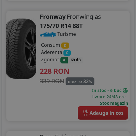
Fronway
Fronwing as
175/70 R14 88T
Turisme
Consum
D
Aderenta
C
Zgomot
A
69 dB
228
RON
339 RON
32
%
Discount
In stoc - 6 buc
livrare 24/48 ore
Stoc magazin
4
Adauga in cos