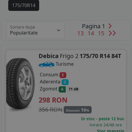
175/70R14
185/60R14
Pagina 1
Sortare dupa
185/70R14
13
14
15
115/70R15
175/65R15
Debica
Frigo 2
175/70 R14 84T
Turisme
185/55R15
Consum
E
185/60R15
Aderenta
C
Zgomot
A
71 dB
185/65R15
298
RON
195/55R15
356 RON
16
%
Discount
195/45R16
In stoc - peste 12 buc
livrare 24/48 ore
195/50R16
Stoc magazin