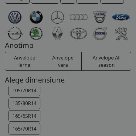
COS (
0 PRODUSE
)
145/80R13
Anotimp
155/80R13
Anvelope
Anvelope
Anvelope All
165/70R13
iarna
vara
season
175/70R13
Alege dimensiune
105/70R14
135/80R14
165/65R14
165/70R14