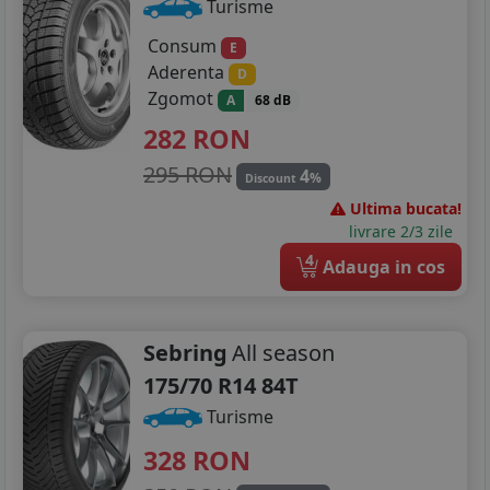
Turisme
Consum
E
Aderenta
D
Zgomot
A
68 dB
282
RON
295 RON
4
%
Discount
Ultima bucata!
livrare 2/3 zile
4
Adauga in cos
Sebring
All season
175/70 R14 84T
Turisme
328
RON