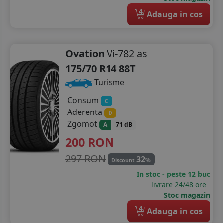
4
Adauga in cos
195/55R16
205/45R16
Ovation
Vi-782 as
215/45R16
175/70 R14 88T
205/40R17
Turisme
215/40R17
Consum
C
Aderenta
D
215/45R17
Zgomot
A
71 dB
200
RON
215/40R18
297 RON
32
%
Discount
In stoc - peste 12 buc
livrare 24/48 ore
Stoc magazin
4
Adauga in cos