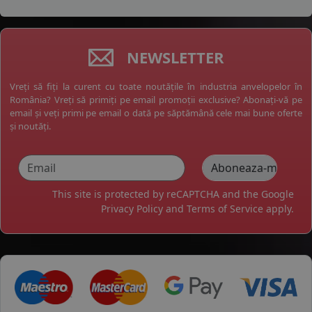
NEWSLETTER
Vreți să fiți la curent cu toate noutățile în industria anvelopelor în
România? Vreți să primiți pe email promoții exclusive? Abonați-vă pe
email și veți primi pe email o dată pe săptămână cele mai bune oferte
și noutăți.
This site is protected by reCAPTCHA and the Google
Privacy Policy
and
Terms of Service
apply.