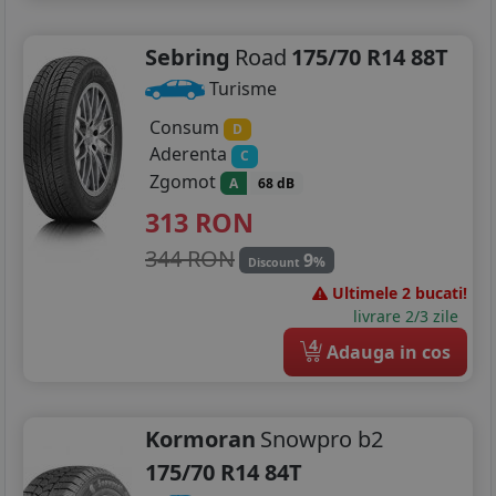
Sebring
Road
175/70 R14 88T
Turisme
Consum
D
Aderenta
C
Zgomot
A
68 dB
313
RON
344 RON
9
%
Discount
Ultimele 2 bucati!
livrare 2/3 zile
4
Adauga in cos
Kormoran
Snowpro b2
175/70 R14 84T