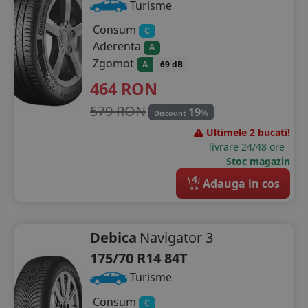
Turisme
Consum
C
Aderenta
A
Zgomot
A
69 dB
464
RON
579 RON
19
%
Discount
Ultimele 2 bucati!
livrare 24/48 ore
Stoc magazin
4
Adauga in cos
Debica
Navigator 3
175/70 R14 84T
Turisme
Consum
C