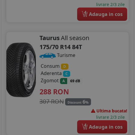
livrare 2/3 zile
4
Adauga in cos
Taurus
All season
175/70 R14 84T
Turisme
Consum
D
Aderenta
C
Zgomot
A
69 dB
288
RON
307 RON
6
%
Discount
Ultima bucata!
livrare 2/3 zile
4
Adauga in cos