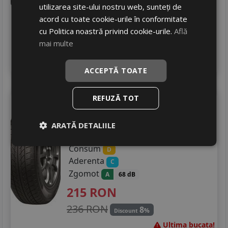
560
RON
utilizarea site-ului nostru web, sunteți de
598 RON
6
acord cu toate cookie-urile în conformitate
%
Discount
cu Politica noastră privind cookie-urile.
Află
Ultimele 2 bucati!
mai multe
livrare 2/3 zile
4
Adauga in cos
ACCEPTĂ TOATE
REFUZĂ TOT
Taurus
Touring ta
175/70 R14 88T
DOT 23
ARATĂ DETALIILE
Turisme
Consum
D
Aderenta
C
Zgomot
A
68 dB
215
RON
236 RON
8
%
Discount
Ultima bucata!