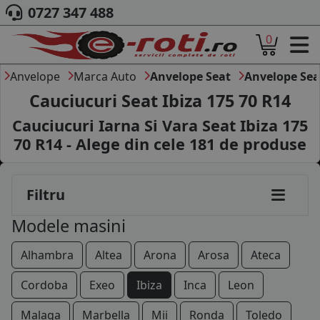
0727 347 488
0
ACASA
DESPRE NOI
Anvelope
Marca Auto
Anvelope Seat
Anvelope Sea
ANVELOPE
Cauciucuri Seat Ibiza 175 70 R14
AUTO
Cauciucuri Iarna Si Vara Seat Ibiza 175
CAMION
70 R14 - Alege din cele
181
de produse
MOTO
AGROINDUSTRIALE
CAUTARE DUPA
Filtru
DIMENSIUNI
PRODUCATORI ANVELOPE
Modele masini
MARCA AUTO
BLOG
Alhambra
Altea
Arona
Arosa
Ateca
B2B - COLABORARE COMPANII
Cordoba
Exeo
Ibiza
Inca
Leon
CONT
Malaga
Marbella
Mii
Ronda
Toledo
CONTACT