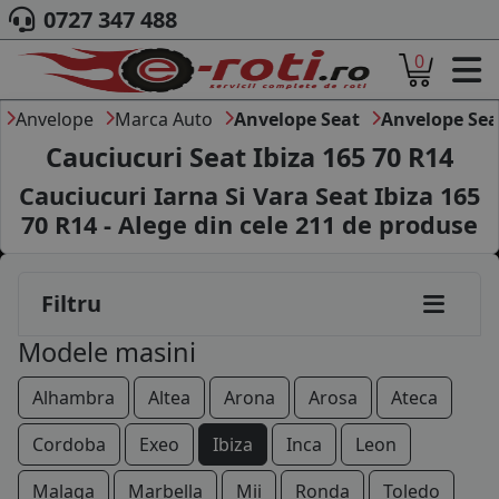
0727 347 488
0
ACASA
DESPRE NOI
Anvelope
Marca Auto
Anvelope Seat
Anvelope Sea
ANVELOPE
Cauciucuri Seat Ibiza 165 70 R14
AUTO
Cauciucuri Iarna Si Vara Seat Ibiza 165
CAMION
70 R14 - Alege din cele
211
de produse
MOTO
AGROINDUSTRIALE
CAUTARE DUPA
Filtru
DIMENSIUNI
PRODUCATORI ANVELOPE
Modele masini
MARCA AUTO
BLOG
Alhambra
Altea
Arona
Arosa
Ateca
B2B - COLABORARE COMPANII
Cordoba
Exeo
Ibiza
Inca
Leon
CONT
Malaga
Marbella
Mii
Ronda
Toledo
CONTACT