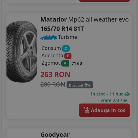
Matador
Mp62 all weather evo
165/70 R14 81T
Turisme
Consum
C
Aderenta
E
Zgomot
A
71 dB
263
RON
280 RON
6
%
Discount
In stoc - 11 buc
livrare 2/3 zile
4
Adauga in cos
Goodyear