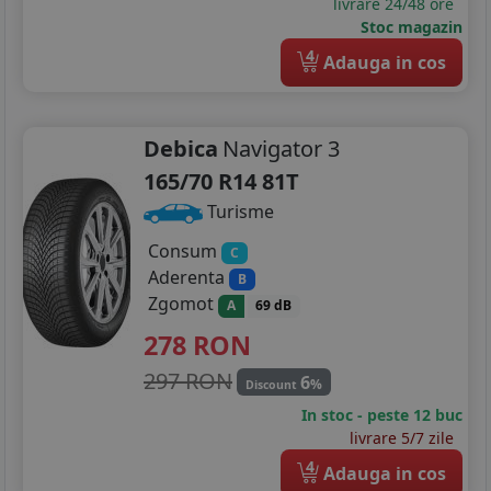
livrare 24/48 ore
Stoc magazin
4
Adauga in cos
Debica
Navigator 3
165/70 R14 81T
Turisme
Consum
C
Aderenta
B
Zgomot
A
69 dB
278
RON
297 RON
6
%
Discount
In stoc - peste 12 buc
livrare 5/7 zile
4
Adauga in cos