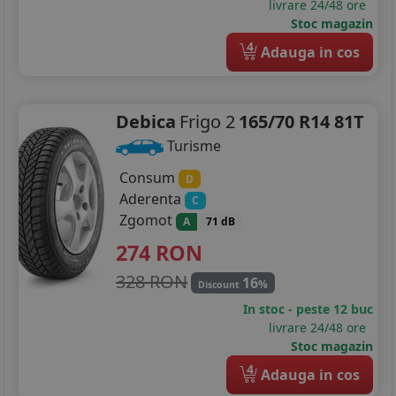
livrare 24/48 ore
Stoc magazin
195/50R16
4
Adauga in cos
195/55R16
205/45R16
Debica
Frigo 2
165/70 R14 81T
215/45R16
Turisme
205/40R17
Consum
D
Aderenta
C
215/40R17
Zgomot
A
71 dB
274
RON
215/45R17
328 RON
16
%
215/40R18
Discount
In stoc - peste 12 buc
livrare 24/48 ore
Stoc magazin
4
Adauga in cos