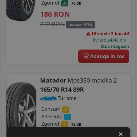
Zgomot
A
70 dB
186
RON
272 RON
31
%
Discount
Ultimele 2 bucati!
livrare 24/48 ore
Stoc magazin
4
Adauga in cos
Matador
Mps330 maxilla 2
165/70 R14 89R
Turisme
Consum
D
Aderenta
C
Zgomot
B
72 dB
×
216
RON