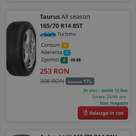
Taurus
All season
165/70 R14 85T
Turisme
Consum
D
Aderenta
C
Zgomot
A
69 dB
253
RON
308 RON
17
%
Discount
In stoc - peste 12 buc
livrare 24/48 ore
Stoc magazin
4
Adauga in cos