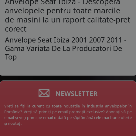
Anvelope Seat Ibiza - Descopera
anvelopele pentru toate marcile
de masini la un raport calitate-pret
corect
Anvelope Seat Ibiza 2001 2007 2011 -
Gama Variata De La Producatori De
Top
NEWSLETTER
Vreți să fiți la curent cu toate noutățile în industria anvelopelor în
România? Vreți să primiți pe email promoții exclusive? Abonați-vă pe
email și veți primi pe email o dată pe săptămână cele mai bune oferte
și noutăți.