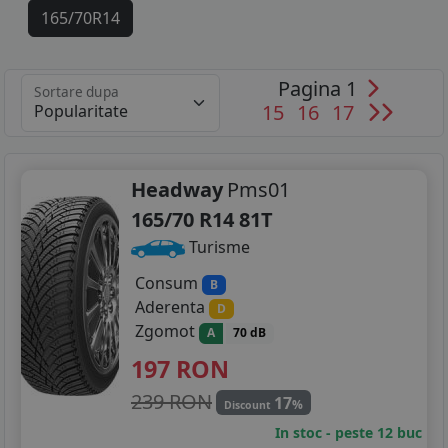
165/70R14
175/70R14
Pagina 1
Sortare dupa
185/60R14
15
16
17
185/70R14
115/70R15
Headway
Pms01
165/70 R14 81T
175/65R15
Turisme
185/55R15
Consum
B
Aderenta
D
185/60R15
Zgomot
A
70 dB
185/65R15
197
RON
195/55R15
239 RON
17
%
Discount
In stoc - peste 12 buc
195/45R16