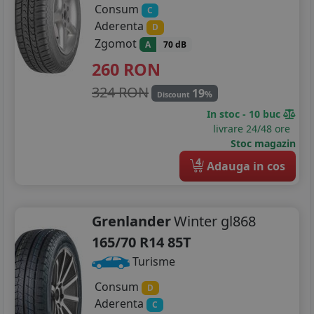
Consum
C
Aderenta
D
Zgomot
A
70 dB
260
RON
324 RON
19
%
Discount
In stoc - 10 buc
livrare 24/48 ore
Stoc magazin
4
Adauga in cos
Grenlander
Winter gl868
165/70 R14 85T
Turisme
Consum
D
Aderenta
C