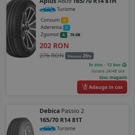
Aplus
A609
165/70 R14 81H
Turisme
Consum
D
Aderenta
C
Zgomot
A
70 dB
202
RON
276 RON
26
%
Discount
In stoc - 12 buc
livrare 24/48 ore
Stoc magazin
4
Adauga in cos
Debica
Passio 2
165/70 R14 81T
Turisme