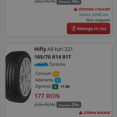
382 RON
16
%
Discount
Ultimele 2 bucati!
livrare 24/48 ore
Stoc magazin
4
Adauga in cos
Hifly
All-turi 221
165/70 R14 81T
Turisme
Consum
D
Aderenta
C
Zgomot
A
71 dB
177
RON
236 RON
25
%
Discount
Ultima bucata!