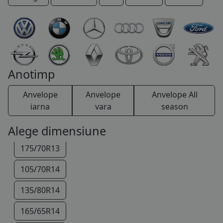
COS (
0 PRODUSE
)
Anotimp
145/80R13
Anvelope
Anvelope
Anvelope All
155/80R13
iarna
vara
season
165/70R13
Alege dimensiune
175/70R13
105/70R14
135/80R14
165/65R14