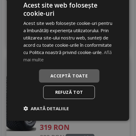
Acest site web folosește
268 RON
19
%
Discount
cookie-uri
Ultimele 2 bucati!
Acest site web folosește cookie-uri pentru
livrare 24/48 ore
Stoc magazin
a îmbunătăți experiența utilizatorului. Prin
utilizarea site-ului nostru web, sunteți de
4
Adauga in cos
acord cu toate cookie-urile în conformitate
cu Politica noastră privind cookie-urile.
Află
mai multe
Nexen
Winguard snowg3 wh21
ACCEPTĂ TOATE
165/70 R14 81T
Turisme
REFUZĂ TOT
Consum
D
ARATĂ DETALIILE
Aderenta
C
Zgomot
A
71 dB
319
RON