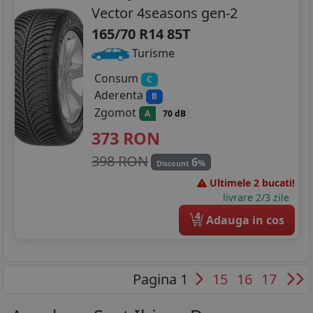
Vector 4seasons gen-2
165/70 R14 85T
Turisme
Consum
C
Aderenta
B
Zgomot
A
70 dB
373
RON
398 RON
6
%
Discount
Ultimele 2 bucati!
livrare 2/3 zile
4
Adauga in cos
Pagina 1
15
16
17