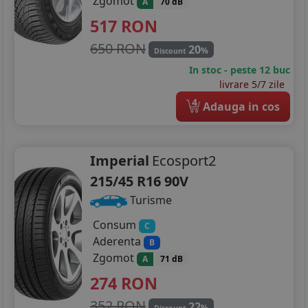
Zgomot
A
70 dB
517
RON
650 RON
20
%
Discount
In stoc - peste 12 buc
livrare 5/7 zile
4
Adauga in cos
Imperial
Ecosport2
215/45 R16 90V
Turisme
Consum
C
Aderenta
B
Zgomot
A
71 dB
274
RON
352 RON
22
%