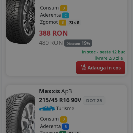
Consum
D
Aderenta
C
Zgomot
B
72 dB
388
RON
480 RON
19
%
Discount
In stoc - peste 12 buc
livrare 2/3 zile
4
Adauga in cos
Maxxis
Ap3
215/45 R16 90V
DOT 25
Turisme
Consum
D
Aderenta
B