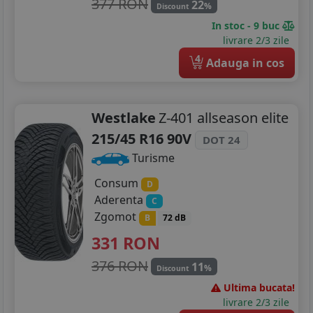
377 RON
22
%
Discount
In stoc - 9 buc
livrare 2/3 zile
4
Adauga in cos
Westlake
Z-401 allseason elite
215/45 R16 90V
DOT 24
Turisme
Consum
D
Aderenta
C
Zgomot
B
72 dB
331
RON
376 RON
11
%
Discount
Ultima bucata!
livrare 2/3 zile