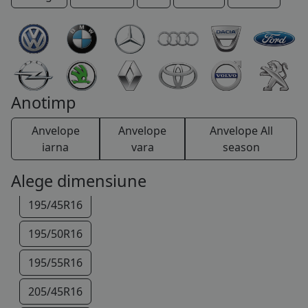
185/70R14
COS (
0 PRODUSE
)
115/70R15
175/65R15
185/55R15
Anotimp
185/60R15
Anvelope
Anvelope
Anvelope All
185/65R15
iarna
vara
season
195/55R15
Alege dimensiune
195/45R16
195/50R16
195/55R16
205/45R16