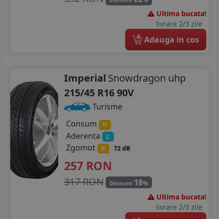
Discount
Ultima bucata!
livrare 2/3 zile
4
Adauga in cos
Imperial
Snowdragon uhp
215/45 R16 90V
Turisme
Consum
D
Aderenta
C
Zgomot
B
72 dB
257
RON
317 RON
18
%
Discount
Ultima bucata!
livrare 2/3 zile