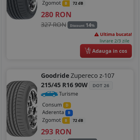
Zgomot
B
72 dB
280
RON
327 RON
14
%
Discount
Ultima bucata!
livrare 2/3 zile
4
Adauga in cos
Goodride
Zupereco z-107
215/45 R16 90W
DOT 26
Turisme
Consum
D
Aderenta
B
Zgomot
B
72 dB
293
RON