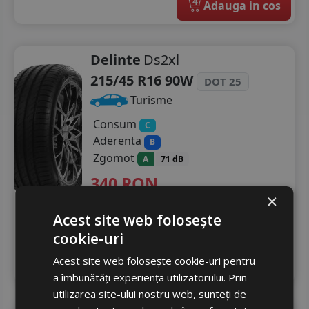
4
Adauga in cos
Delinte
Ds2xl
215/45 R16 90W
DOT 25
Turisme
Consum
C
Aderenta
B
Zgomot
A
71 dB
340
RON
×
478 RON
28
%
Discount
Acest site web folosește
In stoc - peste 12 buc
cookie-uri
livrare 5/7 zile
4
Acest site web folosește cookie-uri pentru
Adauga in cos
a îmbunătăți experiența utilizatorului. Prin
utilizarea site-ului nostru web, sunteți de