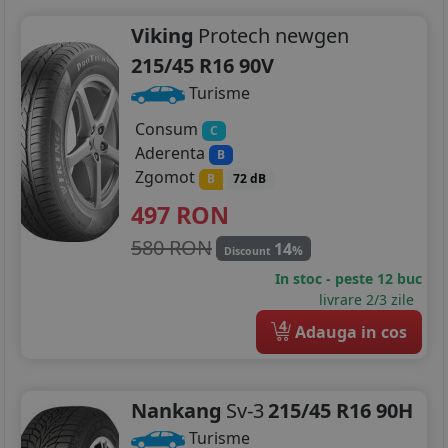
Viking
Protech newgen
215/45 R16 90V
Turisme
Consum
C
Aderenta
B
Zgomot
B
72 dB
497
RON
580 RON
14
%
Discount
In stoc - peste 12 buc
livrare 2/3 zile
4
Adauga in cos
Nankang
Sv-3
215/45 R16 90H
Turisme