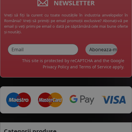
NEWSLETTER
Vreți să fiți la curent cu toate noutățile în industria anvelopelor în
România? Vreți să primiți pe email promoții exclusive? Abonați-vă pe
email și veți primi pe email o dată pe săptămână cele mai bune oferte
și noutăți.
This site is protected by reCAPTCHA and the Google
Privacy Policy
and
Terms of Service
apply.
Categorii produse