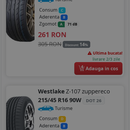
Consum
C
Aderenta
B
Zgomot
A
71 dB
261
RON
305 RON
14
%
Discount
Ultima bucata!
livrare 2/3 zile
4
Adauga in cos
Westlake
Z-107 zuppereco
215/45 R16 90W
DOT 26
Turisme
Consum
D
Aderenta
B