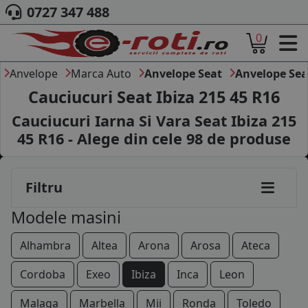
0727 347 488
145/80R13
0
ACASA
155/80R13
DESPRE NOI
Anvelope
Marca Auto
Anvelope Seat
Anvelope Sea
165/70R13
ANVELOPE
Cauciucuri Seat Ibiza 215 45 R16
AUTO
175/70R13
Cauciucuri Iarna Si Vara Seat Ibiza 215
CAMION
45 R16 - Alege din cele
98
de produse
105/70R14
MOTO
AGROINDUSTRIALE
135/80R14
CAUTARE DUPA
Filtru
DIMENSIUNI
165/65R14
PRODUCATORI ANVELOPE
Modele masini
MARCA AUTO
165/70R14
BLOG
Alhambra
Altea
Arona
Arosa
Ateca
175/70R14
B2B - COLABORARE COMPANII
Cordoba
Exeo
Ibiza
Inca
Leon
185/60R14
CONT
Malaga
Marbella
Mii
Ronda
Toledo
CONTACT