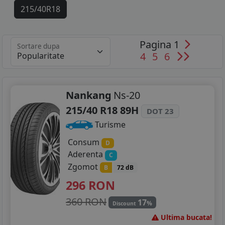
215/40R18
Pagina 1
Sortare dupa
4
5
6
Nankang
Ns-20
215/40 R18 89H
DOT 23
Turisme
Consum
D
Aderenta
C
Zgomot
B
72 dB
296
RON
360 RON
17
%
Discount
Ultima bucata!