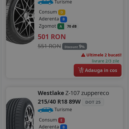
Turisme
Consum
D
Aderenta
B
Zgomot
A
70 dB
501
RON
551 RON
9
%
Discount
Ultimele 2 bucati!
livrare 2/3 zile
4
Adauga in cos
Westlake
Z-107 zuppereco
215/40 R18 89W
DOT 25
Turisme
Consum
E
Aderenta
B