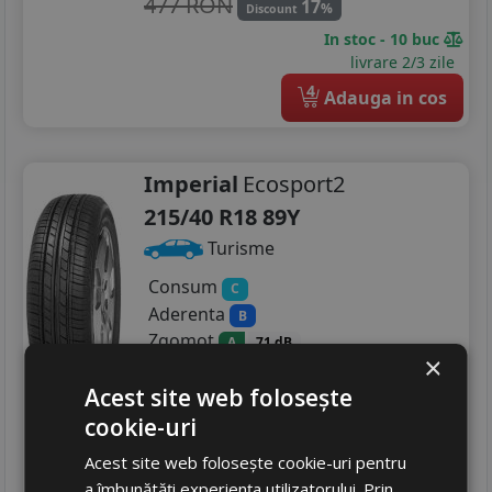
477 RON
17
%
Discount
In stoc - 10 buc
livrare 2/3 zile
4
Adauga in cos
Imperial
Ecosport2
215/40 R18 89Y
Turisme
Consum
C
Aderenta
B
Zgomot
A
71 dB
×
335
RON
Acest site web folosește
407 RON
17
%
cookie-uri
Discount
In stoc - 5 buc
Acest site web folosește cookie-uri pentru
livrare 2/3 zile
a îmbunătăți experiența utilizatorului. Prin