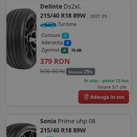
Delinte
Ds2xl.
215/40 R18 89W
DOT 25
Turisme
Consum
C
Aderenta
B
Zgomot
A
70 dB
379
RON
506 RON
25
%
Discount
In stoc - peste 12 buc
livrare 5/7 zile
4
Adauga in cos
Sonix
Prime uhp 08
215/40 R18 89W