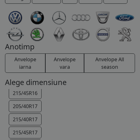
185/60R15
COS (
0 PRODUSE
)
185/65R15
195/55R15
195/45R16
Anotimp
195/50R16
Anvelope
Anvelope
Anvelope All
195/55R16
iarna
vara
season
205/45R16
Alege dimensiune
215/45R16
205/40R17
215/40R17
215/45R17