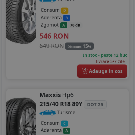
Consum
D
Aderenta
B
Zgomot
A
70 dB
546
RON
649 RON
15
%
Discount
In stoc - peste 12 buc
livrare 5/7 zile
4
Adauga in cos
Maxxis
Hp6
215/40 R18 89Y
DOT 25
Turisme
Consum
C
Aderenta
A