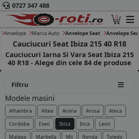
0727 347 488
105/70R14
0
ACASA
135/80R14
DESPRE NOI
Anvelope
Marca Auto
Anvelope Seat
Anvelope Sea
165/65R14
ANVELOPE
Cauciucuri Seat Ibiza 215 40 R18
AUTO
165/70R14
Cauciucuri Iarna Si Vara Seat Ibiza 215
CAMION
40 R18 - Alege din cele
84
de produse
175/70R14
MOTO
AGROINDUSTRIALE
185/60R14
CAUTARE DUPA
Filtru
DIMENSIUNI
185/70R14
PRODUCATORI ANVELOPE
Modele masini
MARCA AUTO
115/70R15
BLOG
Alhambra
Altea
Arona
Arosa
Ateca
175/65R15
B2B - COLABORARE COMPANII
Cordoba
Exeo
Ibiza
Inca
Leon
185/55R15
CONT
Malaga
Marbella
Mii
Ronda
Toledo
CONTACT