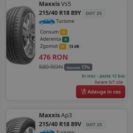
Maxxis
Vs5
215/40 R18 89Y
DOT 25
Turisme
Consum
D
Aderenta
A
Zgomot
B
72 dB
476
RON
580 RON
17
%
Discount
In stoc - peste 12 buc
livrare 5/7 zile
4
Adauga in cos
Maxxis
Ap3
215/40 R18 89V
DOT 25
Turisme