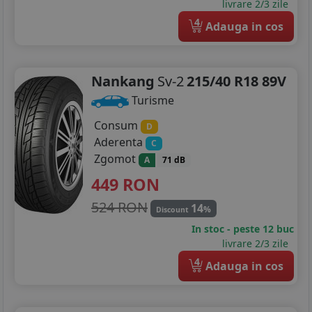
livrare 2/3 zile
4
Adauga in cos
Nankang
Sv-2
215/40 R18 89V
Turisme
Consum
D
Aderenta
C
Zgomot
A
71 dB
449
RON
524 RON
14
%
Discount
In stoc - peste 12 buc
livrare 2/3 zile
4
Adauga in cos