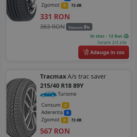
Zgomot
B
72 dB
331
RON
363 RON
8
%
Discount
In stoc - 12 buc
livrare 2/3 zile
4
Adauga in cos
Tracmax
A/s trac saver
215/40 R18 89Y
Turisme
Consum
D
Aderenta
B
Zgomot
B
72 dB
567
RON