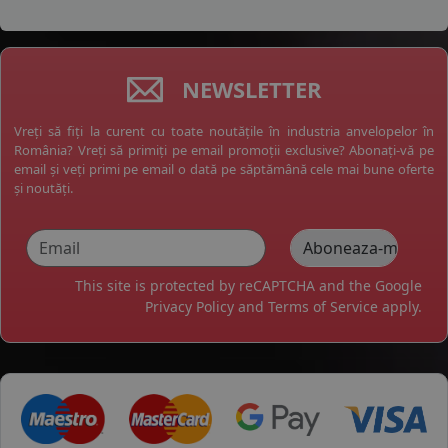
NEWSLETTER
Vreți să fiți la curent cu toate noutățile în industria anvelopelor în
România? Vreți să primiți pe email promoții exclusive? Abonați-vă pe
email și veți primi pe email o dată pe săptămână cele mai bune oferte
și noutăți.
This site is protected by reCAPTCHA and the Google
Privacy Policy
and
Terms of Service
apply.