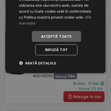
4
Adauga in cos
utilizarea site-ului nostru web, sunteți de
acord cu toate cookie-urile în conformitate
cu Politica noastră privind cookie-urile.
Află
Imperial
Snowdragon uhp
mai multe
215/40 R18 89V
ACCEPTĂ TOATE
Turisme
Consum
D
REFUZĂ TOT
Aderenta
C
Zgomot
B
72 dB
ARATĂ DETALIILE
343
RON
400 RON
14
%
Discount
In stoc - 11 buc
livrare 2/3 zile
4
Adauga in cos