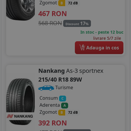
Zgomot
B
72 dB
467
RON
568 RON
17
%
Discount
In stoc - peste 12 buc
livrare 5/7 zile
4
Adauga in cos
Nankang
As-3 sportnex
215/40 R18 89W
Turisme
Consum
C
Aderenta
A
Zgomot
B
72 dB
392
RON