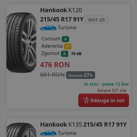
Hankook
K120
215/45 R17 91Y
DOT 25
Turisme
Consum
A
Aderenta
D
Zgomot
A
70 dB
476
RON
661 RON
27
%
Discount
In stoc - peste 12 buc
livrare 5/7 zile
4
Adauga in cos
Hankook
K135
215/45 R17 91Y
Turisme