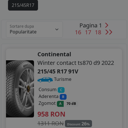
215/45R17
215/40R18
Pagina 1
Sortare dupa
16
17
18
Continental
Winter contact ts870 d9 2022
215/45 R17 91V
Turisme
Consum
C
Aderenta
B
Zgomot
A
70 dB
958
RON
1311 RON
26
%
Discount