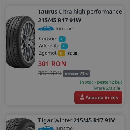
Taurus
Ultra high performance
215/45 R17 91W
Turisme
Consum
C
Aderenta
C
Zgomot
B
72 dB
301
RON
382 RON
21
%
Discount
In stoc - peste 12 buc
livrare 2/3 zile
4
Adauga in cos
Tigar
Winter
215/45 R17 91V
Turisme