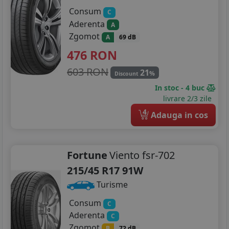
Consum
C
Aderenta
A
Zgomot
A
69 dB
476
RON
603 RON
21
%
Discount
In stoc - 4 buc
livrare 2/3 zile
4
Adauga in cos
Fortune
Viento fsr-702
215/45 R17 91W
Turisme
Consum
C
Aderenta
C
Zgomot
B
72 dB