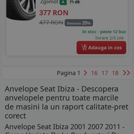
Zgomot
A
71 dB
377
RON
477 RON
20
%
Discount
In stoc - peste 12 buc
livrare 2/3 zile
4
Adauga in cos
Pagina 1
16
17
18
Anvelope Seat Ibiza - Descopera
anvelopele pentru toate marcile
de masini la un raport calitate-pret
corect
Anvelope Seat Ibiza 2001 2007 2011 -