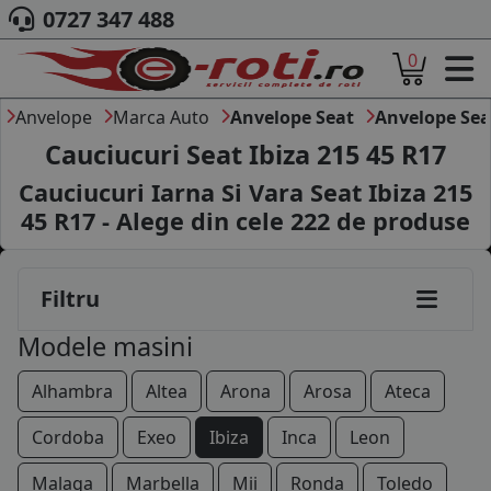
0727 347 488
175/70R13
0
ACASA
105/70R14
DESPRE NOI
Anvelope
Marca Auto
Anvelope Seat
Anvelope Sea
135/80R14
ANVELOPE
Cauciucuri Seat Ibiza 215 45 R17
AUTO
165/65R14
Cauciucuri Iarna Si Vara Seat Ibiza 215
CAMION
45 R17 - Alege din cele
222
de produse
165/70R14
MOTO
AGROINDUSTRIALE
175/70R14
CAUTARE DUPA
Filtru
DIMENSIUNI
185/60R14
PRODUCATORI ANVELOPE
Modele masini
MARCA AUTO
185/70R14
BLOG
Alhambra
Altea
Arona
Arosa
Ateca
115/70R15
B2B - COLABORARE COMPANII
Cordoba
Exeo
Ibiza
Inca
Leon
175/65R15
CONT
Malaga
Marbella
Mii
Ronda
Toledo
CONTACT