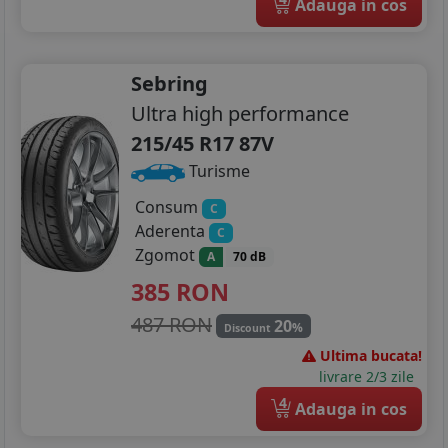
Adauga in cos
Sebring
Ultra high performance
215/45 R17 87V
Turisme
Consum
C
Aderenta
C
Zgomot
A
70 dB
385
RON
487 RON
20
%
Discount
Ultima bucata!
livrare 2/3 zile
4
Adauga in cos