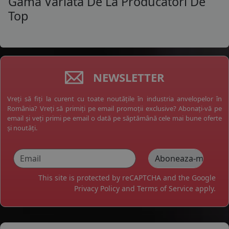
Gama Variata De La Producatori De
Top
NEWSLETTER
Vreți să fiți la curent cu toate noutățile în industria anvelopelor în
România? Vreți să primiți pe email promoții exclusive? Abonați-vă pe
email și veți primi pe email o dată pe săptămână cele mai bune oferte
și noutăți.
This site is protected by reCAPTCHA and the Google
Privacy Policy
and
Terms of Service
apply.