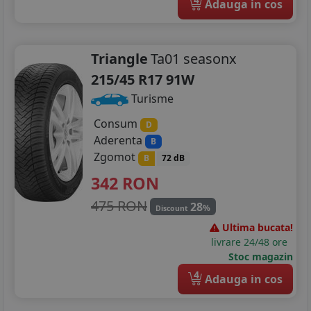
Adauga in cos
Triangle
Ta01 seasonx
215/45 R17 91W
Turisme
Consum
D
Aderenta
B
Zgomot
B
72 dB
342
RON
475 RON
28
%
Discount
Ultima bucata!
livrare 24/48 ore
Stoc magazin
4
Adauga in cos