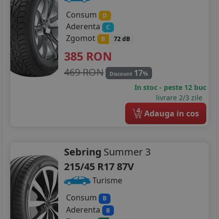
Consum
D
Aderenta
C
Zgomot
B
72 dB
385
RON
469 RON
17
%
Discount
In stoc - peste 12 buc
livrare 2/3 zile
4
Adauga in cos
Sebring
Summer 3
215/45 R17 87V
Turisme
Consum
B
Aderenta
B