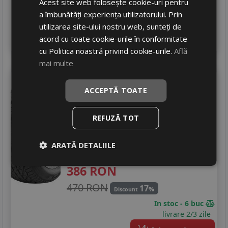
Acest site web folosește cookie-uri pentru
In stoc - peste 12 buc
a îmbunătăți experiența utilizatorului. Prin
livrare 2/3 zile
utilizarea site-ului nostru web, sunteți de
4
acord cu toate cookie-urile în conformitate
Adauga in cos
cu Politica noastră privind cookie-urile.
Află
mai multe
Kormoran
Snow
ACCEPTĂ TOATE
215/45 R17 91V
Turisme
REFUZĂ TOT
Consum
D
Aderenta
C
ARATĂ DETALIILE
Zgomot
B
72 dB
386
RON
470 RON
17
%
Discount
In stoc - 6 buc
livrare 2/3 zile
4