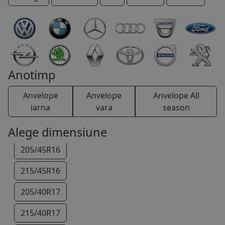
185/55R15
COS (
0 PRODUSE
)
185/60R15
185/65R15
195/55R15
Anotimp
195/45R16
Anvelope
Anvelope
Anvelope All
195/50R16
iarna
vara
season
195/55R16
Alege dimensiune
205/45R16
215/45R16
205/40R17
215/40R17