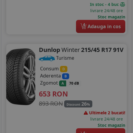
In stoc - 4 buc
livrare 24/48 ore
Stoc magazin
4
Adauga in cos
Dunlop
Winter
215/45 R17 91V
Turisme
Consum
D
Aderenta
B
Zgomot
A
70 dB
653
RON
893 RON
26
%
Discount
Ultimele 2 bucati!
livrare 24/48 ore
Stoc magazin
4