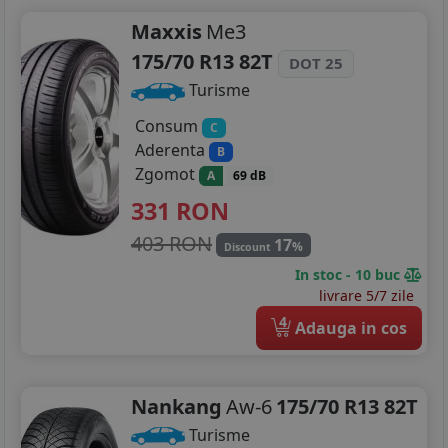
Maxxis
Me3
175/70 R13 82T
DOT 25
Turisme
Consum
C
Aderenta
B
Zgomot
A
69 dB
331
RON
403 RON
17
%
Discount
In stoc - 10 buc
livrare 5/7 zile
4
Adauga in cos
Nankang
Aw-6
175/70 R13 82T
Turisme