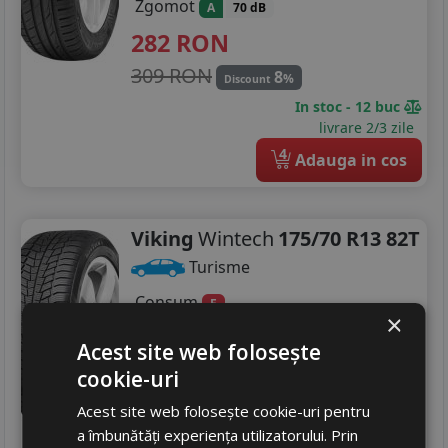
Zgomot
A
70 dB
282
RON
309 RON
8
%
Discount
In stoc - 12 buc
livrare 2/3 zile
4
Adauga in cos
Viking
Wintech
175/70 R13 82T
Turisme
Consum
E
×
Aderenta
C
Acest site web folosește
Zgomot
A
71 dB
cookie-uri
275
RON
Acest site web folosește cookie-uri pentru
288 RON
4
%
Discount
a îmbunătăți experiența utilizatorului. Prin