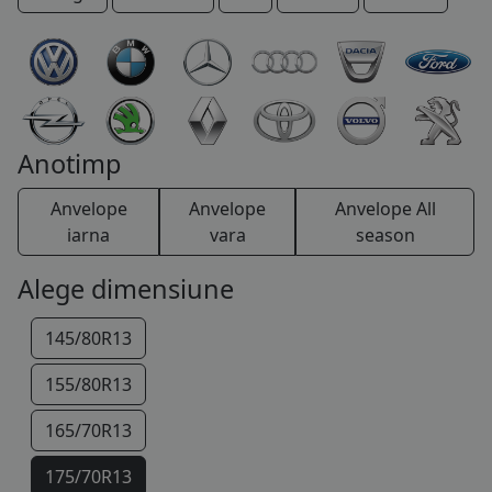
COS (
0 PRODUSE
)
Anotimp
Anvelope
Anvelope
Anvelope All
iarna
vara
season
Alege dimensiune
145/80R13
155/80R13
165/70R13
175/70R13