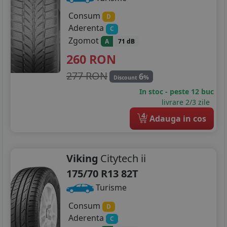
Consum
D
Aderenta
C
Zgomot
A
71 dB
260
RON
277 RON
6
%
Discount
In stoc - peste 12 buc
livrare 2/3 zile
4
Adauga in cos
Viking
Citytech ii
175/70 R13 82T
Turisme
Consum
D
Aderenta
C