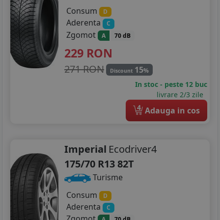
Consum
D
Aderenta
C
Zgomot
A
70 dB
229
RON
271 RON
15
%
Discount
In stoc - peste 12 buc
livrare 2/3 zile
4
Adauga in cos
Imperial
Ecodriver4
175/70 R13 82T
Turisme
Consum
D
Aderenta
C
Zgomot
A
70 dB