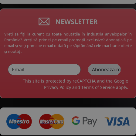
NEWSLETTER
Vreți să fiți la curent cu toate noutățile în industria anvelopelor în
România? Vreți să primiți pe email promoții exclusive? Abonați-vă pe
email și veți primi pe email o dată pe săptămână cele mai bune oferte
și noutăți.
This site is protected by reCAPTCHA and the Google
Privacy Policy
and
Terms of Service
apply.