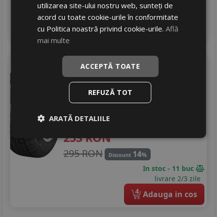
In stoc - peste 12 buc
utilizarea site-ului nostru web, sunteți de
livrare 2/3 zile
acord cu toate cookie-urile în conformitate
4
Adauga in cos
cu Politica noastră privind cookie-urile.
Află
mai multe
Nankang
Sv-2
175/70 R13 82T
ACCEPTĂ TOATE
Turisme
REFUZĂ TOT
Consum
D
Aderenta
C
ARATĂ DETALIILE
Zgomot
A
71 dB
253
RON
295 RON
14
%
Discount
In stoc - 11 buc
livrare 2/3 zile
4
Adauga in cos