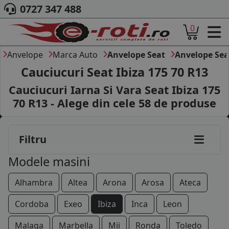
0727 347 488
0
ACASA
DESPRE NOI
Anvelope
Marca Auto
Anvelope Seat
Anvelope Sea
ANVELOPE
Cauciucuri Seat Ibiza 175 70 R13
AUTO
Cauciucuri Iarna Si Vara Seat Ibiza 175
CAMION
70 R13 - Alege din cele
58
de produse
MOTO
AGROINDUSTRIALE
CAUTARE DUPA
Filtru
DIMENSIUNI
PRODUCATORI ANVELOPE
Modele masini
MARCA AUTO
BLOG
Alhambra
Altea
Arona
Arosa
Ateca
B2B - COLABORARE COMPANII
Cordoba
Exeo
Ibiza
Inca
Leon
CONT
Malaga
Marbella
Mii
Ronda
Toledo
CONTACT