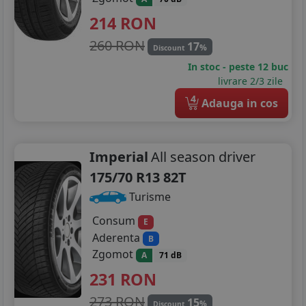
214
RON
260 RON
17
%
Discount
In stoc - peste 12 buc
livrare 2/3 zile
4
Adauga in cos
Imperial
All season driver
175/70 R13 82T
Turisme
Consum
E
Aderenta
B
Zgomot
A
71 dB
231
RON
273 RON
15
%
Discount