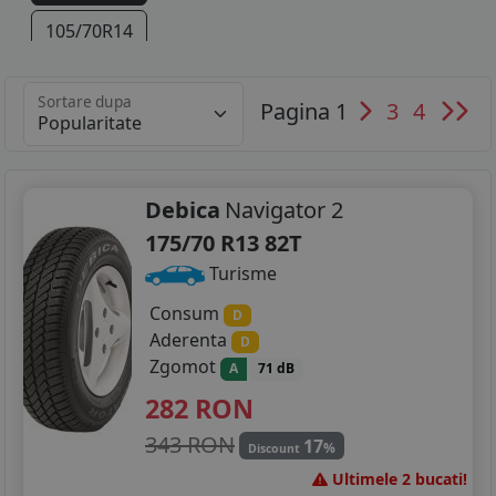
105/70R14
135/80R14
Sortare dupa
Pagina 1
3
4
165/65R14
165/70R14
Debica
Navigator 2
175/70R14
175/70 R13 82T
185/60R14
Turisme
185/70R14
Consum
D
Aderenta
D
115/70R15
Zgomot
A
71 dB
282
RON
175/65R15
343 RON
17
185/55R15
%
Discount
Ultimele 2 bucati!
185/60R15