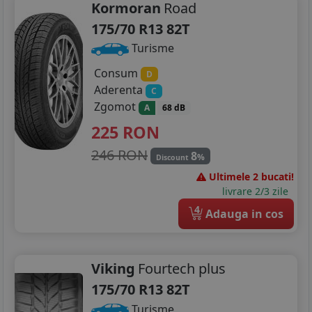
Kormoran
Road
175/70 R13 82T
Turisme
Consum
D
Aderenta
C
Zgomot
A
68 dB
225
RON
246 RON
8
%
Discount
Ultimele 2 bucati!
livrare 2/3 zile
4
Adauga in cos
Viking
Fourtech plus
175/70 R13 82T
Turisme