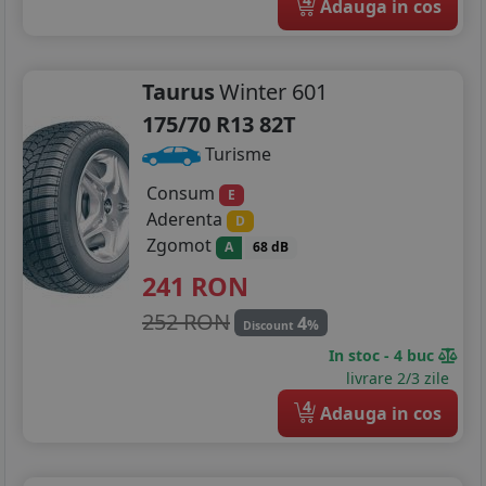
Adauga in cos
215/40R18
Taurus
Winter 601
175/70 R13 82T
Turisme
Consum
E
Aderenta
D
Zgomot
A
68 dB
241
RON
252 RON
4
%
Discount
In stoc - 4 buc
livrare 2/3 zile
4
Adauga in cos