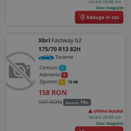
livrare 24/48 ore
Stoc magazin
185/65R15
4
Adauga in cos
195/55R15
195/45R16
Xbri
Fastway b2
175/70 R13 82H
195/50R16
Turisme
195/55R16
Consum
C
205/45R16
Aderenta
E
Zgomot
B
72 dB
215/45R16
158
RON
205/40R17
197 RON
19
%
Discount
215/40R17
Ultima bucata!
livrare 24/48 ore
215/45R17
Stoc magazin
4