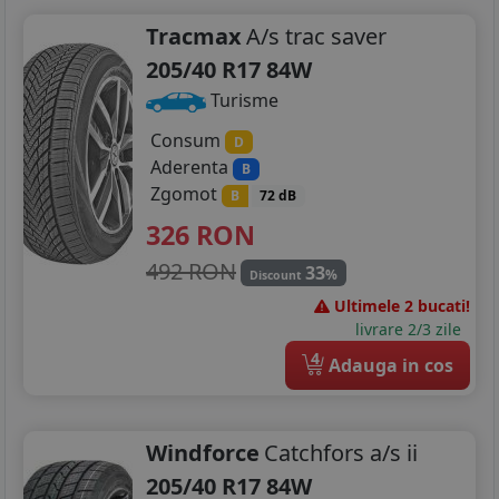
Tracmax
A/s trac saver
205/40 R17 84W
Turisme
Consum
D
Aderenta
B
Zgomot
B
72 dB
326
RON
492 RON
33
%
Discount
Ultimele 2 bucati!
livrare 2/3 zile
4
Adauga in cos
Windforce
Catchfors a/s ii
205/40 R17 84W