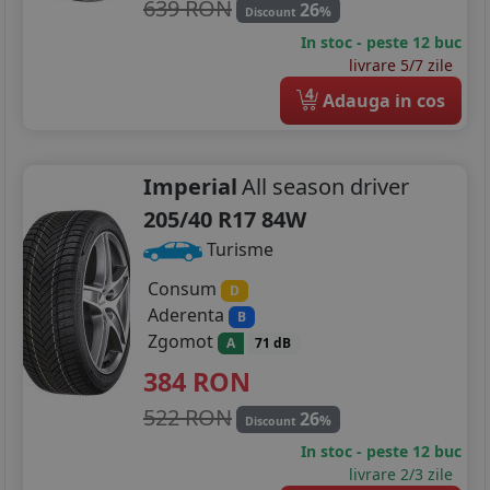
639 RON
26
%
Discount
In stoc - peste 12 buc
livrare 5/7 zile
4
Adauga in cos
Imperial
All season driver
205/40 R17 84W
Turisme
Consum
D
Aderenta
B
Zgomot
A
71 dB
384
RON
522 RON
26
%
Discount
In stoc - peste 12 buc
livrare 2/3 zile