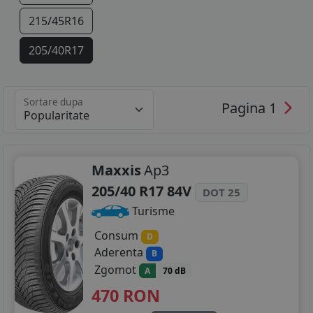
215/45R16
205/40R17
215/40R17
Sortare dupa
Pagina 1
215/45R17
215/40R18
Maxxis
Ap3
205/40 R17 84V
DOT 25
Turisme
Consum
D
Aderenta
B
Zgomot
A
70 dB
470
RON