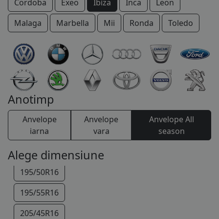
Cordoba
Exeo
Ibiza
Inca
Leon
185/70R14
COS (
0 PRODUSE
)
Malaga
Marbella
Mii
Ronda
Toledo
115/70R15
175/65R15
185/55R15
185/60R15
Anotimp
185/65R15
Anvelope
Anvelope
Anvelope All
195/55R15
iarna
vara
season
195/45R16
Alege dimensiune
195/50R16
195/55R16
205/45R16