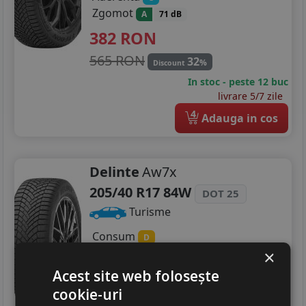
Zgomot
A
71 dB
382
RON
565 RON
32
%
Discount
In stoc - peste 12 buc
livrare 5/7 zile
4
Adauga in cos
Delinte
Aw7x
205/40 R17 84W
DOT 25
Turisme
Consum
D
Aderenta
×
C
Zgomot
A
71 dB
Acest site web folosește
324
RON
cookie-uri