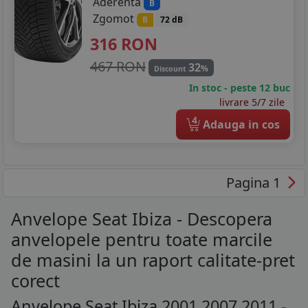
Aderenta
B
Zgomot
B
72 dB
316
RON
467 RON
32
%
Discount
In stoc - peste 12 buc
livrare 5/7 zile
4
Adauga in cos
Pagina 1
Anvelope Seat Ibiza - Descopera
anvelopele pentru toate marcile
de masini la un raport calitate-pret
corect
Anvelope Seat Ibiza 2001 2007 2011 -