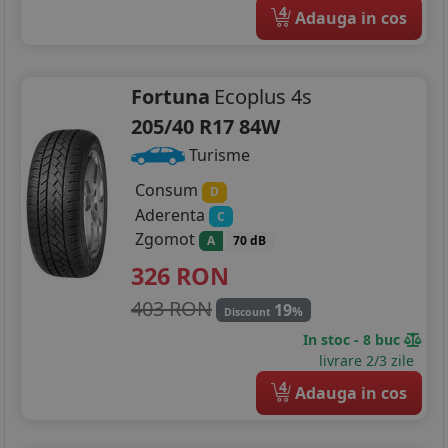
4
Adauga in cos
Fortuna
Ecoplus 4s
205/40 R17 84W
Turisme
Consum
D
Aderenta
C
Zgomot
A
70 dB
326
RON
403 RON
19
%
Discount
In stoc - 8 buc
livrare 2/3 zile
4
Adauga in cos