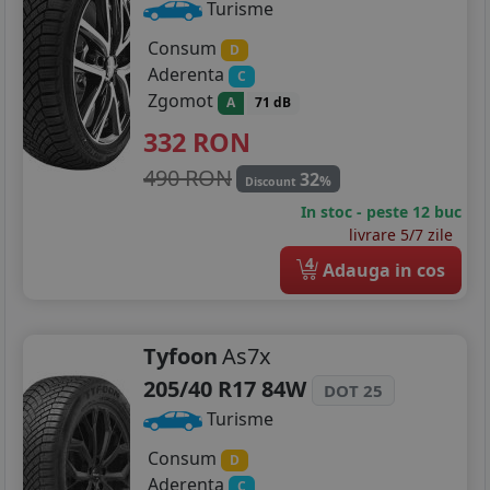
Turisme
Consum
D
Aderenta
C
Zgomot
A
71 dB
332
RON
490 RON
32
%
Discount
In stoc - peste 12 buc
livrare 5/7 zile
4
Adauga in cos
Tyfoon
As7x
205/40 R17 84W
DOT 25
Turisme
Consum
D
Aderenta
C