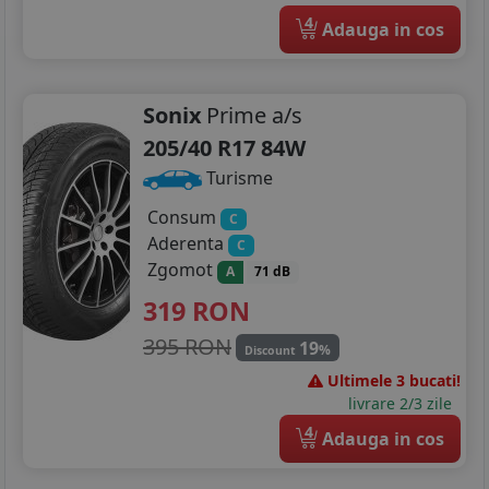
4
Adauga in cos
Sonix
Prime a/s
205/40 R17 84W
Turisme
Consum
C
Aderenta
C
Zgomot
A
71 dB
319
RON
395 RON
19
%
Discount
Ultimele 3 bucati!
livrare 2/3 zile
4
Adauga in cos