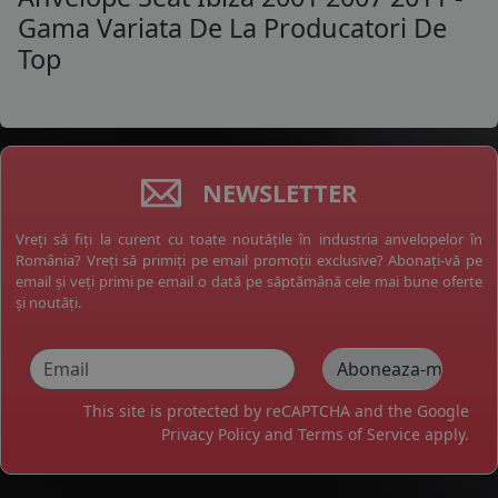
Gama Variata De La Producatori De
Top
NEWSLETTER
Vreți să fiți la curent cu toate noutățile în industria anvelopelor în
România? Vreți să primiți pe email promoții exclusive? Abonați-vă pe
email și veți primi pe email o dată pe săptămână cele mai bune oferte
și noutăți.
This site is protected by reCAPTCHA and the Google
Privacy Policy
and
Terms of Service
apply.