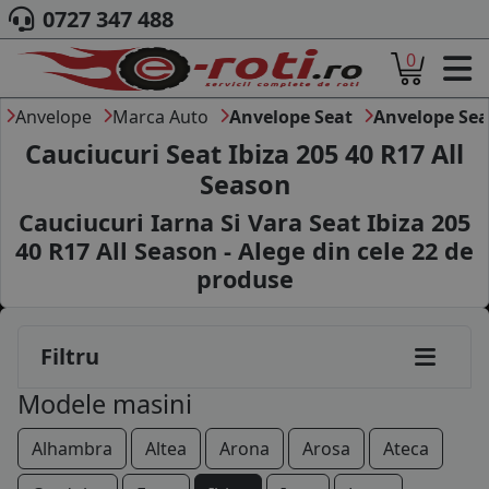
0727 347 488
145/80R13
0
ACASA
155/80R13
DESPRE NOI
Anvelope
Marca Auto
Anvelope Seat
Anvelope Sea
165/70R13
ANVELOPE
Cauciucuri Seat Ibiza 205 40 R17 All
AUTO
Season
175/70R13
CAMION
Cauciucuri Iarna Si Vara Seat Ibiza 205
MOTO
105/70R14
AGROINDUSTRIALE
40 R17 All Season - Alege din cele
22
de
CAUTARE DUPA
produse
135/80R14
DIMENSIUNI
165/65R14
PRODUCATORI ANVELOPE
MARCA AUTO
Filtru
165/70R14
BLOG
Modele masini
175/70R14
B2B - COLABORARE COMPANII
Alhambra
Altea
Arona
Arosa
Ateca
CONT
185/60R14
CONTACT