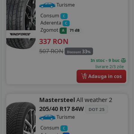
Turisme
Consum
C
Aderenta
C
Zgomot
A
71 dB
337
RON
507 RON
33
%
Discount
In stoc - 9 buc
livrare 2/3 zile
4
Adauga in cos
Mastersteel
All weather 2
205/40 R17 84W
DOT 25
Turisme
Consum
C