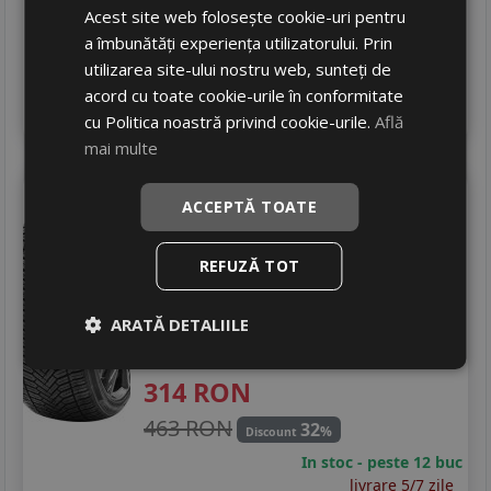
478 RON
Acest site web folosește cookie-uri pentru
32
%
Discount
a îmbunătăți experiența utilizatorului. Prin
In stoc - peste 12 buc
utilizarea site-ului nostru web, sunteți de
livrare 5/7 zile
acord cu toate cookie-urile în conformitate
4
Adauga in cos
cu Politica noastră privind cookie-urile.
Află
mai multe
Goldline
Gl 4season+
ACCEPTĂ TOATE
205/40 R17 84W
DOT 25
Turisme
REFUZĂ TOT
Consum
C
ARATĂ DETALIILE
Aderenta
B
Zgomot
B
72 dB
314
RON
463 RON
32
%
Discount
In stoc - peste 12 buc
livrare 5/7 zile