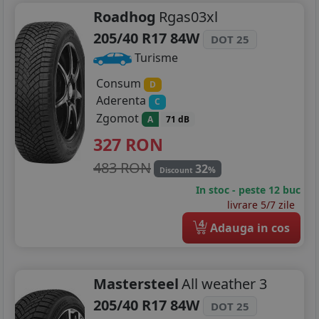
Roadhog
Rgas03xl
205/40 R17 84W
DOT 25
Turisme
Consum
D
Aderenta
C
Zgomot
A
71 dB
327
RON
483 RON
32
%
Discount
In stoc - peste 12 buc
livrare 5/7 zile
4
Adauga in cos
Mastersteel
All weather 3
205/40 R17 84W
DOT 25