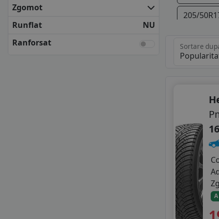
KLEBER
Zgomot
205/50R1
KUMHO
Runflat
NU
MATADOR
215/50R1
NEXEN
Ranforsat
Sortare dup
SAVA
235/50R1
SEMPERIT
UNIROYAL
VREDESTEIN
H
YOKOHAMA
ANVELOPE BUGET
P
APLUS
16
AUSTONE
AUTOGREEN
CEAT
C
DELINTE
A
DIPLOMAT
Z
FIREMAX
A
FORTUNA
1
FORTUNE