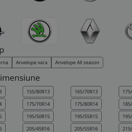
p
arna
Anvelope vara
Anvelope All season
dimensiune
3
155/80R13
165/70R13
175
4
175/70R14
175/80R14
185
5
195/50R15
195/55R15
195
6
205/45R16
205/55R16
215