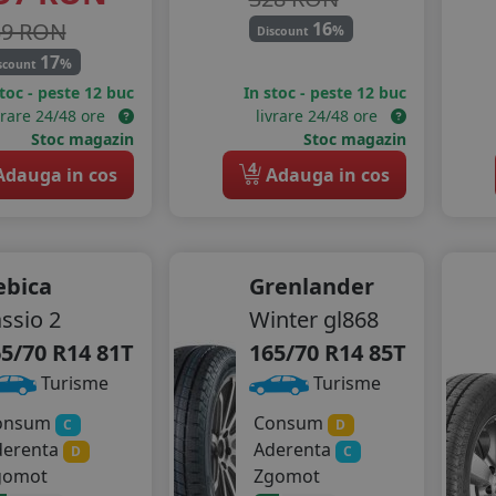
39 RON
16
%
Discount
17
%
scount
stoc - peste 12 buc
In stoc - peste 12 buc
vrare 24/48 ore
livrare 24/48 ore
Stoc magazin
Stoc magazin
4
dauga in cos
Adauga in cos
ebica
Grenlander
ssio 2
Winter gl868
5/70 R14 81T
165/70 R14 85T
Turisme
Turisme
onsum
Consum
C
D
derenta
Aderenta
D
C
gomot
Zgomot