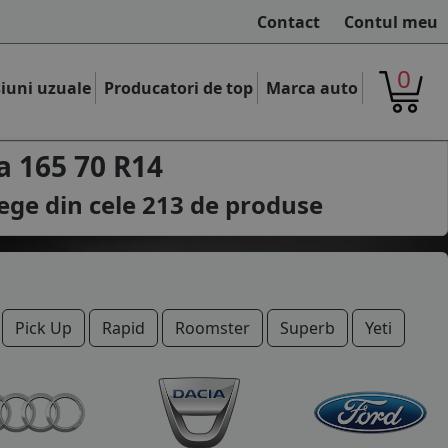
Contact
Contul meu
0
iuni uzuale
Producatori de top
Marca auto
 165 70 R14
ege din cele
213
de produse
Pick Up
Rapid
Roomster
Superb
Yeti