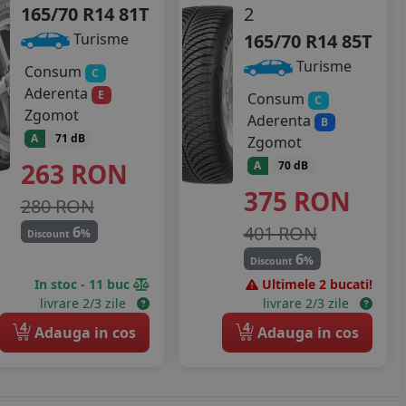
165/70 R14 81T
2
165/70 R14 85T
Turisme
Turisme
Consum
C
Aderenta
E
Consum
C
Zgomot
Aderenta
B
A
71 dB
Zgomot
263
RON
A
70 dB
375
RON
280 RON
401 RON
6
%
Discount
6
%
Discount
In stoc - 11 buc
Ultimele 2 bucati!
livrare 2/3 zile
livrare 2/3 zile
4
4
Adauga in cos
Adauga in cos