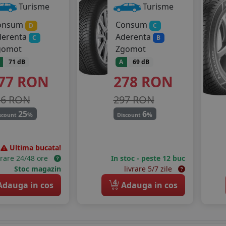
Turisme
Turisme
onsum
Consum
D
C
derenta
Aderenta
C
B
gomot
Zgomot
71 dB
A
69 dB
77
RON
278
RON
36 RON
297 RON
25
6
%
%
scount
Discount
Ultima bucata!
vrare 24/48 ore
In stoc - peste 12 buc
Stoc magazin
livrare 5/7 zile
4
dauga in cos
Adauga in cos