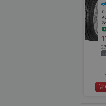
WESTLAKE
ZEETEX
C
A
Z
A
1
2
Di
li
4
A