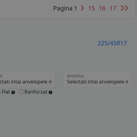
Pagina 1
15
16
17
225/45R17
d
Anotimp
 Flat
Ranforsat