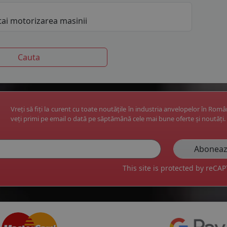
Vreți să fiți la curent cu toate noutățile în industria anvelopelor în Rom
veți primi pe email o dată pe săptămână cele mai bune oferte și noutăți.
This site is protected by reC