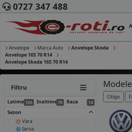
0727 347 488
A
Anvelope
Marca Auto
Anvelope Skoda
Anvelope 165 70 R14
Anvelope Skoda 165 70 R14
Modele
Filtru
Citigo
F
Latime
Inaltime
Raza
165
70
14
Sezon
Vara
Iarna