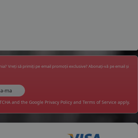
ânia? Vreți să primiți pe email promoții exclusive? Abonați-vă pe email și
APTCHA and the Google
Privacy Policy
and
Terms of Service
apply.