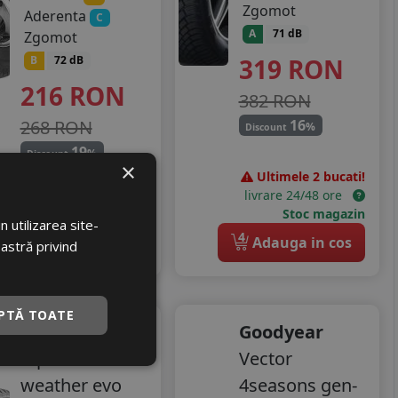
Zgomot
Aderenta
C
A
71 dB
Zgomot
319
RON
B
72 dB
216
RON
382 RON
268 RON
16
%
Discount
19
%
Discount
×
Ultimele 2 bucati!
Ultimele 2 bucati!
livrare 24/48 ore
livrare 24/48 ore
Stoc magazin
Stoc magazin
 utilizarea site-
4
4
Adauga in cos
Adauga in cos
oastră privind
PTĂ TOATE
Matador
Goodyear
Mp62 all
Vector
weather evo
4seasons gen-