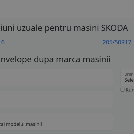
iuni uzuale pentru masini SKODA
16
205/50R17
anvelope dupa marca masinii
Bran
Run