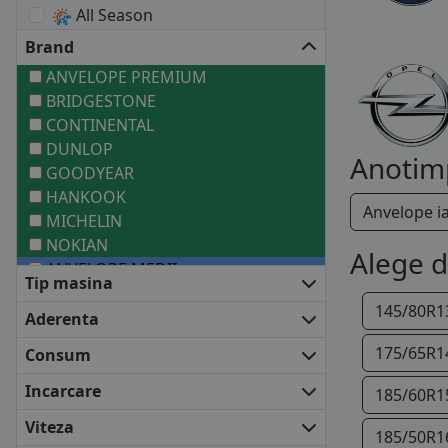
All Season
Brand
ANVELOPE PREMIUM
BRIDGESTONE
CONTINENTAL
DUNLOP
Anotim
GOODYEAR
HANKOOK
Anvelope i
MICHELIN
NOKIAN
Alege 
ANVELOPE MEDII
Tip masina
BARUM
145/80R1
BF GOODRICH
Aderenta
COOPER
175/65R1
Consum
DEBICA
FALKEN
Incarcare
185/60R1
FIRESTONE
Viteza
FULDA
185/50R1