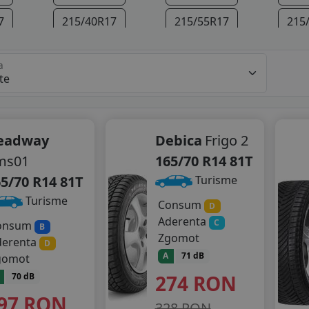
7
215/40R17
215/55R17
215
8
225/40R18
235/45R18
235
a
9
eadway
Debica
Frigo 2
ms01
165/70 R14 81T
5/70 R14 81T
Turisme
Turisme
Consum
D
Aderenta
C
onsum
B
Zgomot
derenta
D
A
71 dB
gomot
274
RON
70 dB
97
RON
328 RON