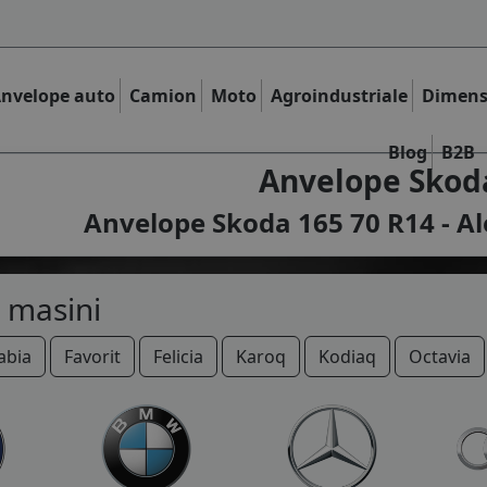
nvelope auto
Camion
Moto
Agroindustriale
Dimens
Blog
B2B
Anvelope Skoda
Anvelope Skoda 165 70 R14 - Al
 masini
abia
Favorit
Felicia
Karoq
Kodiaq
Octavia