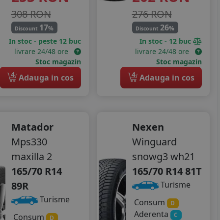
308 RON
276 RON
17
26
%
%
Discount
Discount
In stoc - peste 12 buc
In stoc - 12 buc
livrare 24/48 ore
livrare 24/48 ore
Stoc magazin
Stoc magazin
4
4
Adauga in cos
Adauga in cos
Matador
Nexen
Mps330
Winguard
maxilla 2
snowg3 wh21
165/70 R14
165/70 R14 81T
89R
Turisme
Turisme
Consum
D
Aderenta
C
Consum
D