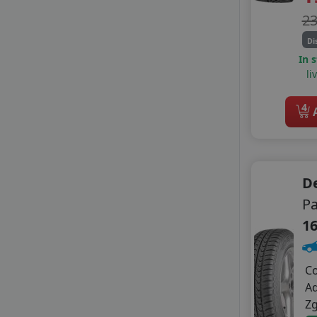
GITI
2
GOLDLINE
Di
GOODRIDE
In 
GRENLANDER
li
GT RADIAL
HEADWAY
4
A
HIFLY
IMPERIAL
KORMORAN
LASSA
D
LAUFENN
LEAO
Pa
LINGLONG
16
MASTERSTEEL
MAXXIS
MAZZINI
C
MILESTONE
A
NANKANG
Z