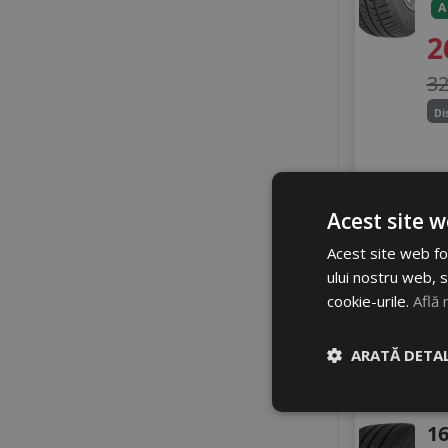
NOVEX
A
OPTIMO
2
PETLAS
PRINX
3
RADAR
Di
ROADHOG
ROADX
ROYAL BLACK
SAILUN
Acest site w
li
SEBRING
STARMAXX
Acest site web fol
4
SUMITOMO
A
ului nostru web, s
SUNNY
cookie-urile.
Află 
TAURUS
TIGAR
ARATĂ DETAL
TOMKET
Hi
TOURADOR
Al
TYFOON
16
VIKING