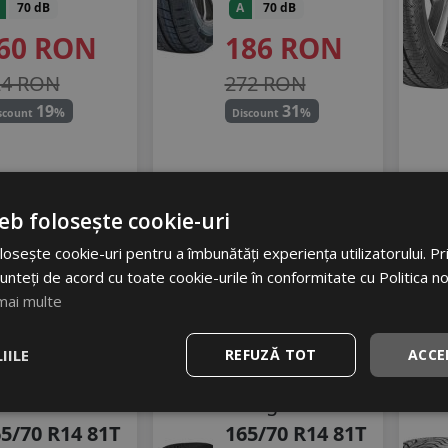
70 dB
A
70 dB
60
RON
186
RON
24 RON
272 RON
19
31
%
%
scount
Discount
In stoc - 10 buc
Ultimele 2 bucati!
eb folosește cookie-uri
vrare 24/48 ore
livrare 24/48 ore
Stoc magazin
Stoc magazin
osește cookie-uri pentru a îmbunătăți experiența utilizatorului. Prin
4
dauga in cos
Adauga in cos
unteți de acord cu toate cookie-urile în conformitate cu Politica n
mai multe
IILE
REFUZĂ TOT
ACCE
fly
Debica
l-turi 221
Navigator 3
5/70 R14 81T
165/70 R14 81T