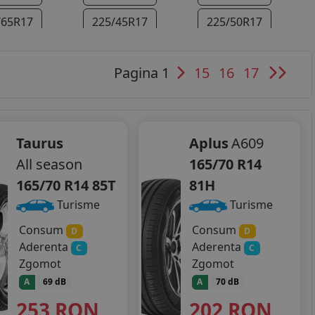
/65R17
225/45R17
225/50R17
/55R18
225/35R19
235/40R19
Pagina 1
15
16
17
Taurus
Aplus
A609
All season
165/70 R14
165/70 R14 85T
81H
Turisme
Turisme
Consum
Consum
D
D
Aderenta
Aderenta
C
C
Zgomot
Zgomot
A
69 dB
A
70 dB
253
RON
202
RON