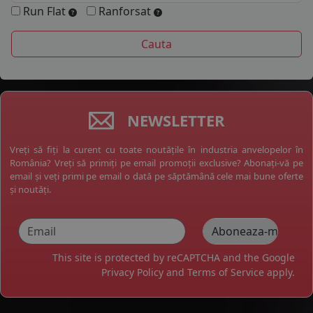
Run Flat
Ranforsat
NEWSLETTER
Vreți să fiți la curent cu toate noutățile în industria anvelopelor în
România? Vreți să primiți pe email promoții exclusive? Abonați-vă pe
email și veți primi pe email o dată pe săptămână cele mai bune oferte
și noutăți.
This site is protected by reCAPTCHA and the Google
Privacy Policy
and
Terms of Service
apply.