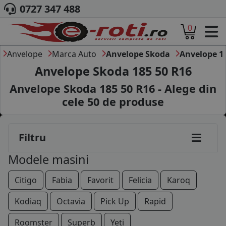
0727 347 488
0
ACASA
DESPRE NOI
Anvelope
Marca Auto
Anvelope Skoda
Anvelope 1
ANVELOPE
Anvelope Skoda 185 50 R16
AUTO
145/80R13
Anvelope Skoda 185 50 R16 - Alege din
CAMION
cele
50
de produse
155/80R13
MOTO
AGROINDUSTRIALE
165/70R13
CAUTARE DUPA
Filtru
DIMENSIUNI
175/65R13
PRODUCATORI ANVELOPE
Modele masini
MARCA AUTO
165/70R14
BLOG
Citigo
Fabia
Favorit
Felicia
Karoq
175/60R14
B2B - COLABORARE COMPANII
Kodiaq
Octavia
Pick Up
Rapid
175/65R14
CONT
Roomster
Superb
Yeti
CONTACT