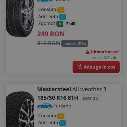
Consum
D
Aderenta
C
Zgomot
A
71 dB
249
RON
312 RON
20
%
Discount
Ultima bucata!
livrare 2/3 zile
4
Adauga in cos
Mastersteel
All weather 3
185/50 R16 81H
DOT 25
Turisme
Consum
D
Aderenta
C