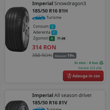
Imperial
Snowdragon3
185/50 R16 81H
Turisme
Consum
C
Aderenta
C
Zgomot
A
71 dB
314
RON
388 RON
19
%
Discount
In stoc - 6 buc
livrare 2/3 zile
4
Adauga in cos
Imperial
All season driver
185/50 R16 81V
Turisme