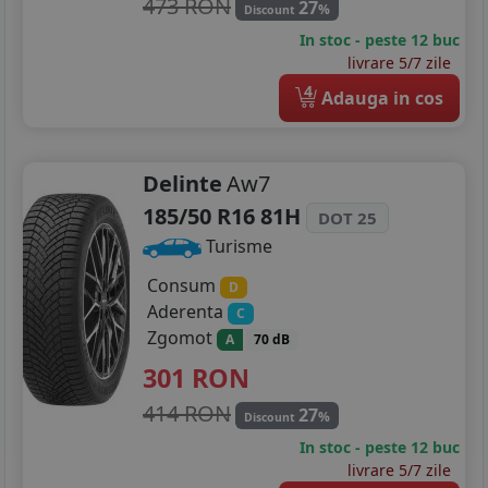
473 RON
27
%
Discount
In stoc - peste 12 buc
livrare 5/7 zile
4
Adauga in cos
Delinte
Aw7
185/50 R16 81H
DOT 25
Turisme
Consum
D
Aderenta
C
Zgomot
A
70 dB
301
RON
414 RON
27
%
Discount
In stoc - peste 12 buc
livrare 5/7 zile