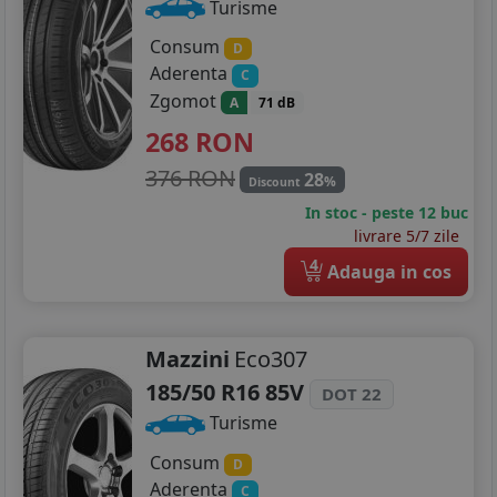
Turisme
Consum
D
Aderenta
C
Zgomot
A
71 dB
268
RON
376 RON
28
%
Discount
In stoc - peste 12 buc
livrare 5/7 zile
4
Adauga in cos
Mazzini
Eco307
185/50 R16 85V
DOT 22
Turisme
Consum
D
Aderenta
C