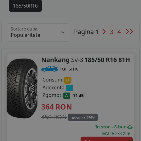
185/50R16
205/45R16
Sortare dupa
Pagina 1
3
4
205/55R16
215/45R16
215/60R16
Nankang
Sv-3
185/50 R16 81H
Turisme
205/40R17
Consum
D
205/50R17
Aderenta
C
Zgomot
A
71 dB
215/40R17
364
RON
215/55R17
450 RON
19
%
Discount
215/65R17
In stoc - 8 buc
livrare 2/3 zile
225/45R17