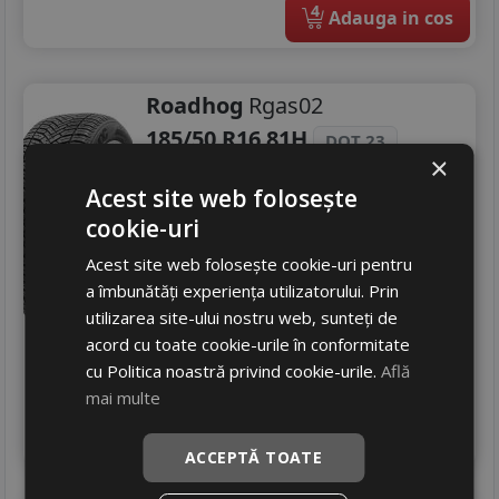
4
Adauga in cos
Roadhog
Rgas02
185/50 R16 81H
DOT 23
×
Turisme
Acest site web folosește
Consum
D
cookie-uri
Aderenta
B
Zgomot
Acest site web folosește cookie-uri pentru
A
71 dB
a îmbunătăți experiența utilizatorului. Prin
256
RON
utilizarea site-ului nostru web, sunteți de
322 RON
20
acord cu toate cookie-urile în conformitate
%
Discount
cu Politica noastră privind cookie-urile.
Află
Ultima bucata!
mai multe
livrare 2/3 zile
4
Adauga in cos
ACCEPTĂ TOATE