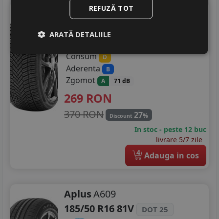
REFUZĂ TOT
Goldline
Gl 4season+
185/50 R16 81H
DOT 25
ARATĂ DETALIILE
Turisme
Consum
D
Aderenta
B
Zgomot
A
71 dB
269
RON
370 RON
27
%
Discount
In stoc - peste 12 buc
livrare 5/7 zile
4
Adauga in cos
Aplus
A609
185/50 R16 81V
DOT 25