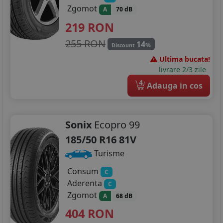
Zgomot
A
70 dB
219
RON
255 RON
14
%
Discount
Ultima bucata!
livrare 2/3 zile
4
Adauga in cos
Sonix
Ecopro 99
185/50 R16 81V
Turisme
Consum
C
Aderenta
C
Zgomot
A
68 dB
404
RON