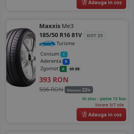
4
Adauga in cos
225/50R17
215/50R18
Maxxis
Me3
185/50 R16 81V
225/40R18
DOT 25
Turisme
235/45R18
Consum
C
235/55R18
Aderenta
B
Zgomot
A
69 dB
225/35R19
393
RON
235/40R19
506 RON
22
%
Discount
235/50R19
In stoc - peste 12 buc
livrare 5/7 zile
4
Adauga in cos