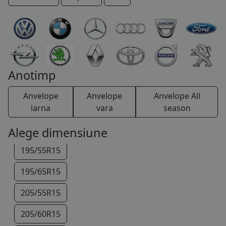
175/70R14
COS (
0 PRODUSE
)
175/80R14
185/60R14
185/65R14
Anotimp
185/55R15
Anvelope
Anvelope
Anvelope All
185/60R15
iarna
vara
season
195/50R15
Alege dimensiune
195/55R15
195/65R15
205/55R15
205/60R15