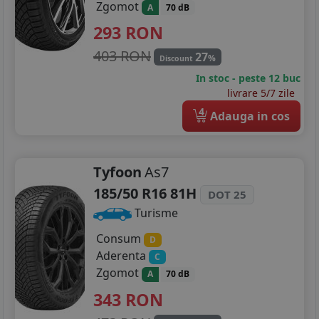
Zgomot
A
70 dB
293
RON
403 RON
27
%
Discount
In stoc - peste 12 buc
livrare 5/7 zile
4
Adauga in cos
Tyfoon
As7
185/50 R16 81H
DOT 25
Turisme
Consum
D
Aderenta
C
Zgomot
A
70 dB
343
RON