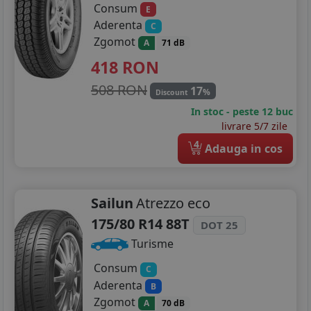
Consum
E
Aderenta
C
Zgomot
A
71 dB
418
RON
508 RON
17
%
Discount
In stoc - peste 12 buc
livrare 5/7 zile
4
Adauga in cos
Sailun
Atrezzo eco
175/80 R14 88T
DOT 25
Turisme
Consum
C
Aderenta
B
Zgomot
A
70 dB