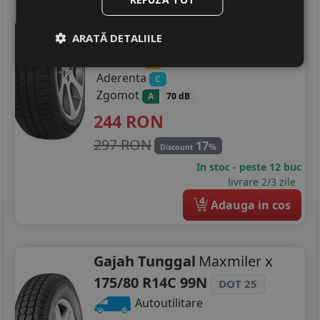
175/80 R14 88T
Turisme
ARATĂ DETALIILE
Consum
D
Aderenta
C
Zgomot
A
70 dB
244
RON
297 RON
17
%
Discount
In stoc - peste 12 buc
livrare 2/3 zile
4
Adauga in cos
Gajah Tunggal
Maxmiler x
175/80 R14C 99N
DOT 25
Autoutilitare