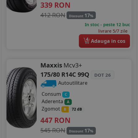
339
RON
412 RON
17
%
Discount
In stoc - peste 12 buc
livrare 5/7 zile
4
Adauga in cos
Maxxis
Mcv3+
175/80 R14C 99Q
DOT 26
Autoutilitare
Consum
C
Aderenta
A
Zgomot
B
72 dB
447
RON
545 RON
17
%
Discount