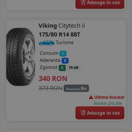
4
Adauga in cos
205/45R16
205/55R16
Viking
Citytech ii
175/80 R14 88T
215/45R16
Turisme
215/60R16
Consum
C
205/40R17
Aderenta
B
Zgomot
A
70 dB
205/50R17
340
RON
215/40R17
373 RON
8
%
Discount
215/55R17
Ultima bucata!
livrare 2/3 zile
215/65R17
4
Adauga in cos
225/45R17