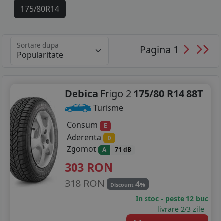
175/80R14
185/60R14
Sortare dupa
Pagina 1
185/65R14
185/55R15
185/60R15
Debica
Frigo 2
175/80 R14 88T
Turisme
195/50R15
Consum
E
195/55R15
Aderenta
D
Zgomot
A
71 dB
195/65R15
303
RON
205/55R15
318 RON
4
%
Discount
205/60R15
In stoc - peste 12 buc
livrare 2/3 zile
185/50R16