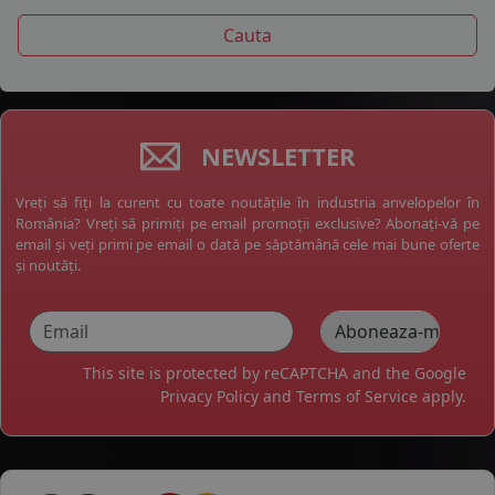
NEWSLETTER
Vreți să fiți la curent cu toate noutățile în industria anvelopelor în
România? Vreți să primiți pe email promoții exclusive? Abonați-vă pe
email și veți primi pe email o dată pe săptămână cele mai bune oferte
și noutăți.
This site is protected by reCAPTCHA and the Google
Privacy Policy
and
Terms of Service
apply.