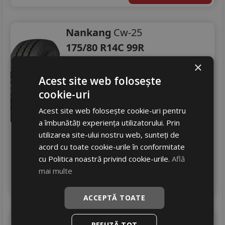
Nankang
Cw-25
175/80 R14C 99R
Autoutilitare
×
Acest site web folosește
Consum
C
Aderenta
cookie-uri
C
Zgomot
B
72 dB
Acest site web folosește cookie-uri pentru
303
RON
a îmbunătăți experiența utilizatorului. Prin
utilizarea site-ului nostru web, sunteți de
369 RON
17
%
Discount
acord cu toate cookie-urile în conformitate
In stoc - peste 12 buc
cu Politica noastră privind cookie-urile.
Află
livrare 2/3 zile
mai multe
4
Adauga in cos
ACCEPTĂ TOATE
Imperial
Ecodriver4
REFUZĂ TOT