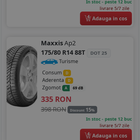
In stoc - peste 12 buc
livrare 5/7 zile
4
Adauga in cos
Maxxis
Ap2
175/80 R14 88T
DOT 25
Turisme
Consum
D
Aderenta
D
Zgomot
A
69 dB
335
RON
398 RON
15
%
Discount
In stoc - peste 12 buc
livrare 5/7 zile
4
Adauga in cos