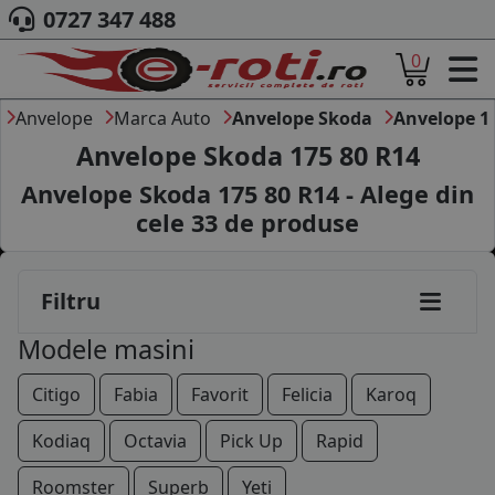
0727 347 488
0
ACASA
DESPRE NOI
Anvelope
Marca Auto
Anvelope Skoda
Anvelope 1
ANVELOPE
Anvelope Skoda 175 80 R14
AUTO
Anvelope Skoda 175 80 R14 - Alege din
CAMION
cele
33
de produse
MOTO
AGROINDUSTRIALE
CAUTARE DUPA
Filtru
DIMENSIUNI
PRODUCATORI ANVELOPE
Modele masini
MARCA AUTO
BLOG
Citigo
Fabia
Favorit
Felicia
Karoq
B2B - COLABORARE COMPANII
Kodiaq
Octavia
Pick Up
Rapid
CONT
Roomster
Superb
Yeti
CONTACT