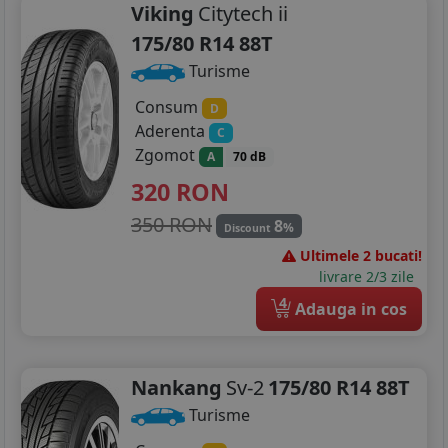
225/50R17
Viking
Citytech ii
175/80 R14 88T
215/50R18
Turisme
225/40R18
Consum
D
235/45R18
Aderenta
C
Zgomot
A
70 dB
235/55R18
320
RON
225/35R19
350 RON
8
%
Discount
235/40R19
Ultimele 2 bucati!
livrare 2/3 zile
235/50R19
4
Adauga in cos
Nankang
Sv-2
175/80 R14 88T
Turisme