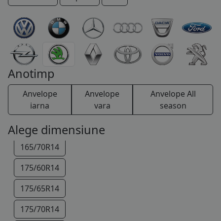
COS (
0 PRODUSE
)
145/80R13
Anotimp
155/80R13
Anvelope
Anvelope
Anvelope All
165/70R13
iarna
vara
season
175/65R13
Alege dimensiune
165/70R14
175/60R14
175/65R14
175/70R14