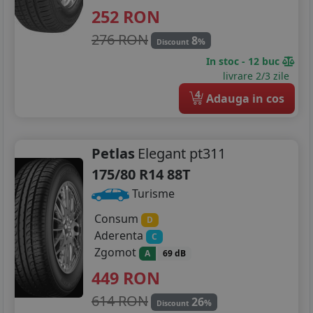
252
RON
276 RON
8
%
Discount
In stoc - 12 buc
livrare 2/3 zile
4
Adauga in cos
Petlas
Elegant pt311
175/80 R14 88T
Turisme
Consum
D
Aderenta
C
Zgomot
A
69 dB
449
RON
614 RON
26
%
Discount