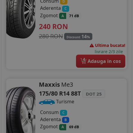
Consum
D
Aderenta
C
Zgomot
A
71 dB
240
RON
280 RON
14
%
Discount
Ultima bucata!
livrare 2/3 zile
4
Adauga in cos
Maxxis
Me3
175/80 R14 88T
DOT 25
Turisme
Consum
C
Aderenta
B
Zgomot
A
69 dB