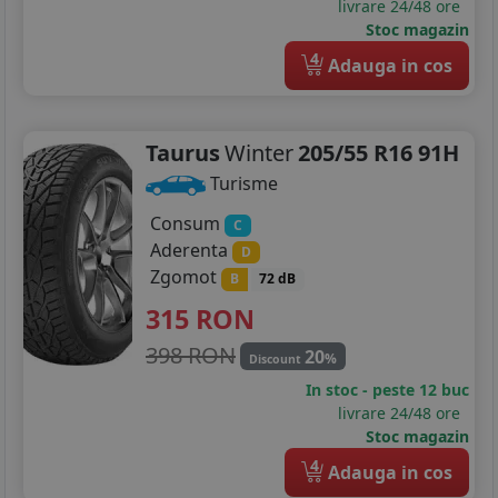
livrare 24/48 ore
Stoc magazin
225/40R18
4
Adauga in cos
235/45R18
235/55R18
Taurus
Winter
205/55 R16 91H
225/35R19
Turisme
235/40R19
Consum
C
Aderenta
D
235/50R19
Zgomot
B
72 dB
315
RON
398 RON
20
%
Discount
In stoc - peste 12 buc
livrare 24/48 ore
Stoc magazin
4
Adauga in cos