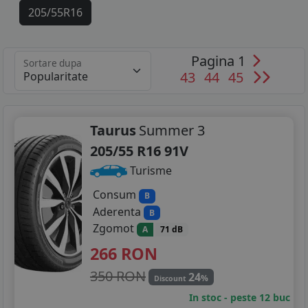
205/55R16
215/45R16
Pagina 1
Sortare dupa
215/60R16
43
44
45
205/40R17
205/50R17
Taurus
Summer 3
205/55 R16 91V
215/40R17
Turisme
215/55R17
Consum
B
Aderenta
B
215/65R17
Zgomot
A
71 dB
225/45R17
266
RON
225/50R17
350 RON
24
%
Discount
In stoc - peste 12 buc
215/50R18