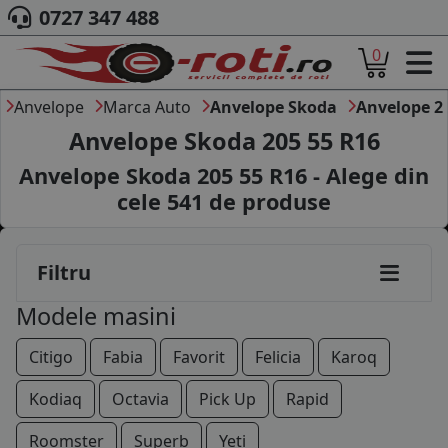
0727 347 488
0
ACASA
145/80R13
DESPRE NOI
Anvelope
Marca Auto
Anvelope Skoda
Anvelope 2
155/80R13
ANVELOPE
Anvelope Skoda 205 55 R16
AUTO
165/70R13
Anvelope Skoda 205 55 R16 - Alege din
CAMION
cele
541
de produse
175/65R13
MOTO
AGROINDUSTRIALE
165/70R14
CAUTARE DUPA
Filtru
DIMENSIUNI
175/60R14
PRODUCATORI ANVELOPE
Modele masini
MARCA AUTO
175/65R14
BLOG
Citigo
Fabia
Favorit
Felicia
Karoq
175/70R14
B2B - COLABORARE COMPANII
Kodiaq
Octavia
Pick Up
Rapid
175/80R14
CONT
Roomster
Superb
Yeti
CONTACT