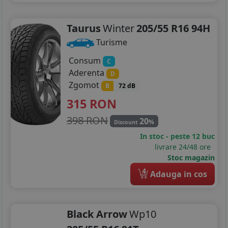
Taurus
Winter
205/55 R16 94H
Turisme
Consum
C
Aderenta
D
Zgomot
B
72 dB
315
RON
398 RON
20
%
Discount
In stoc - peste 12 buc
livrare 24/48 ore
Stoc magazin
4
Adauga in cos
Black Arrow
Wp10