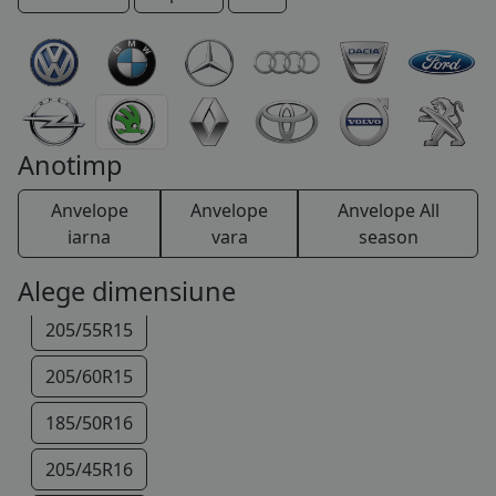
185/60R14
COS (
0 PRODUSE
)
185/65R14
185/55R15
185/60R15
Anotimp
195/50R15
Anvelope
Anvelope
Anvelope All
195/55R15
iarna
vara
season
195/65R15
Alege dimensiune
205/55R15
205/60R15
185/50R16
205/45R16