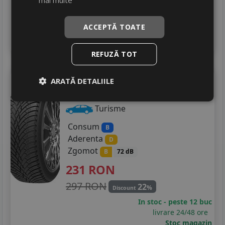
mai multe
In stoc - peste 12 buc
livrare 24/48 ore
Stoc magazin
ACCEPTĂ TOATE
4
Adauga in cos
REFUZĂ TOT
Headway
Pms01
ARATĂ DETALIILE
205/55 R16 94V
Turisme
Consum
B
Aderenta
D
Zgomot
B
72 dB
231
RON
297 RON
22
%
Discount
In stoc - peste 12 buc
livrare 24/48 ore
Stoc magazin