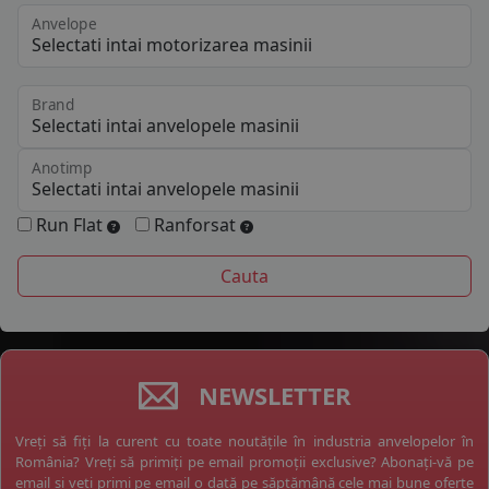
Anvelope
Brand
Anotimp
Run Flat
Ranforsat
NEWSLETTER
Vreți să fiți la curent cu toate noutățile în industria anvelopelor în
România? Vreți să primiți pe email promoții exclusive? Abonați-vă pe
email și veți primi pe email o dată pe săptămână cele mai bune oferte