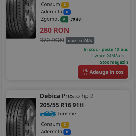
Consum
D
Aderenta
B
Zgomot
A
70 dB
280
RON
370 RON
24
%
Discount
In stoc - peste 12 buc
livrare 24/48 ore
Stoc magazin
4
Adauga in cos
Debica
Presto hp 2
205/55 R16 91H
Turisme
Consum
D
Aderenta
B