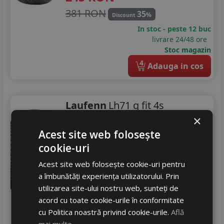
381 RON
35
%
Discount
In stoc - peste 12 buc
livrare 24/48 ore
Stoc magazin
4
Adauga in cos
Laufenn
Lh71 g fit 4s
×
205/55 R16 91H
Acest site web folosește
Turisme
cookie-uri
Consum
D
Aderenta
Acest site web folosește cookie-uri pentru
B
Zgomot
a îmbunătăți experiența utilizatorului. Prin
B
72 dB
utilizarea site-ului nostru web, sunteți de
315
RON
acord cu toate cookie-urile în conformitate
406 RON
22
cu Politica noastră privind cookie-urile.
Află
%
Discount