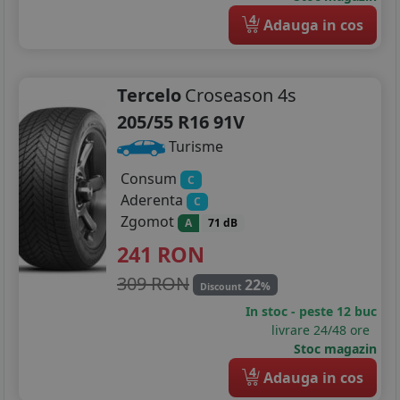
4
Adauga in cos
Tercelo
Croseason 4s
205/55 R16 91V
Turisme
Consum
C
Aderenta
C
Zgomot
A
71 dB
241
RON
309 RON
22
%
Discount
In stoc - peste 12 buc
livrare 24/48 ore
Stoc magazin
4
Adauga in cos