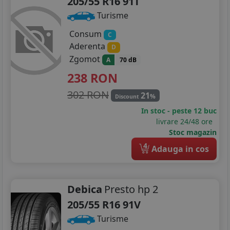
205/55 R16 91T
Turisme
Consum
C
Aderenta
D
Zgomot
A
70 dB
238
RON
302 RON
21
%
Discount
In stoc - peste 12 buc
livrare 24/48 ore
Stoc magazin
4
Adauga in cos
Debica
Presto hp 2
205/55 R16 91V
Turisme