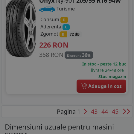
Onyx
Ny-901
205/55 R16 94W
Turisme
Consum
D
Aderenta
C
Zgomot
B
72 dB
226
RON
358 RON
36
%
Discount
In stoc - peste 12 buc
livrare 24/48 ore
Stoc magazin
4
Adauga in cos
Pagina 1
43
44
45
Dimensiuni uzuale pentru masini