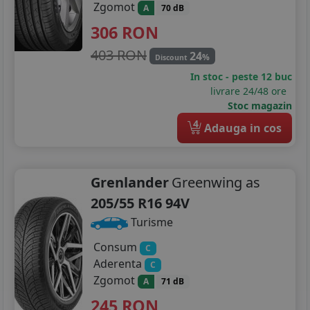
Zgomot
A
70 dB
306
RON
403 RON
24
%
Discount
In stoc - peste 12 buc
livrare 24/48 ore
Stoc magazin
4
Adauga in cos
Grenlander
Greenwing as
205/55 R16 94V
Turisme
Consum
C
Aderenta
C
Zgomot
A
71 dB
245
RON