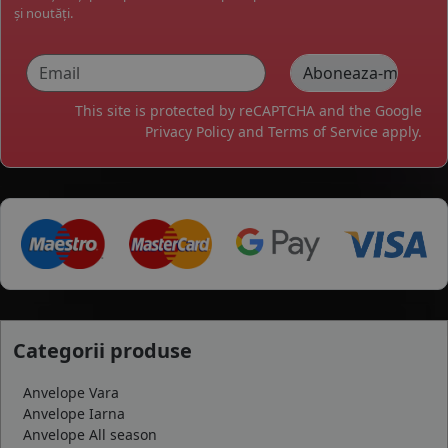
și noutăți.
This site is protected by reCAPTCHA and the Google
Privacy Policy
and
Terms of Service
apply.
Categorii produse
Anvelope Vara
Anvelope Iarna
Anvelope All season