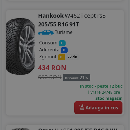
Hankook
W462 i cept rs3
205/55 R16 91T
Turisme
Consum
C
Aderenta
B
Zgomot
B
72 dB
434
RON
550 RON
21
%
Discount
In stoc - peste 12 buc
livrare 24/48 ore
Stoc magazin
4
Adauga in cos