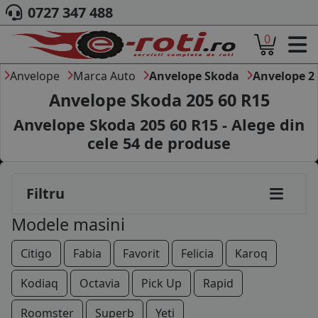
0727 347 488
0
ACASA
DESPRE NOI
Anvelope
Marca Auto
Anvelope Skoda
Anvelope 2
ANVELOPE
Anvelope Skoda 205 60 R15
AUTO
Anvelope Skoda 205 60 R15 - Alege din
CAMION
cele
54
de produse
145/80R13
MOTO
AGROINDUSTRIALE
155/80R13
CAUTARE DUPA
Filtru
DIMENSIUNI
165/70R13
PRODUCATORI ANVELOPE
Modele masini
MARCA AUTO
175/65R13
BLOG
Citigo
Fabia
Favorit
Felicia
Karoq
165/70R14
B2B - COLABORARE COMPANII
Kodiaq
Octavia
Pick Up
Rapid
175/60R14
CONT
Roomster
Superb
Yeti
CONTACT