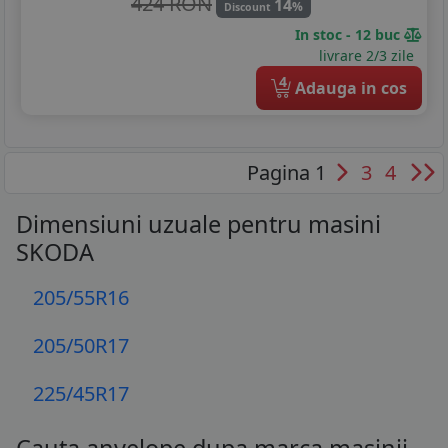
424 RON
14
%
Discount
In stoc - 12 buc
livrare 2/3 zile
4
Adauga in cos
Pagina 1
3
4
Dimensiuni uzuale pentru masini
SKODA
205/55R16
205/50R17
225/45R17