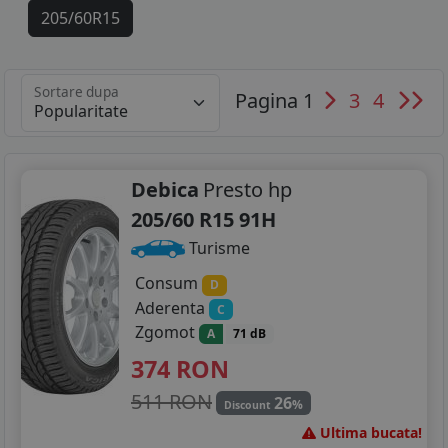
205/60R15
185/50R16
Sortare dupa
Pagina 1
3
4
205/45R16
205/55R16
215/45R16
Debica
Presto hp
205/60 R15 91H
215/60R16
Turisme
205/40R17
Consum
D
Aderenta
C
205/50R17
Zgomot
A
71 dB
215/40R17
374
RON
215/55R17
511 RON
26
%
Discount
Ultima bucata!
215/65R17