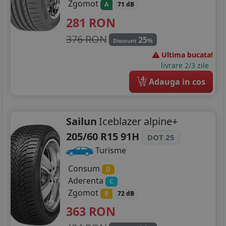
Zgomot
A
71 dB
281
RON
376 RON
25
%
Discount
Ultima bucata!
livrare 2/3 zile
4
Adauga in cos
Sailun
Iceblazer alpine+
205/60 R15 91H
DOT 25
Turisme
Consum
D
Aderenta
C
Zgomot
B
72 dB
363
RON