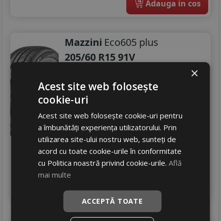
4
Adauga in cos
Mazzini
Eco605 plus
205/60 R15 91V
×
Turisme
Acest site web folosește
Consum
C
cookie-uri
Aderenta
C
Zgomot
A
70 dB
Acest site web folosește cookie-uri pentru
a îmbunătăți experiența utilizatorului. Prin
297
RON
utilizarea site-ului nostru web, sunteți de
361 RON
17
%
Discount
acord cu toate cookie-urile în conformitate
Ultima bucata!
cu Politica noastră privind cookie-urile.
Află
livrare 2/3 zile
mai multe
4
Adauga in cos
ACCEPTĂ TOATE