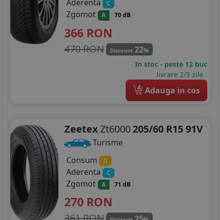
Aderenta
C
Zgomot
A
70 dB
366
RON
470 RON
22
%
Discount
In stoc - peste 12 buc
livrare 2/3 zile
4
Adauga in cos
Zeetex
Zt6000
205/60 R15 91V
Turisme
Consum
D
Aderenta
C
Zgomot
A
71 dB
270
RON
361 RON
25
%
Discount