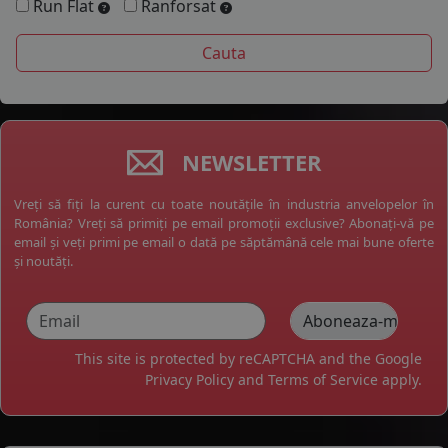
Run Flat
Ranforsat
NEWSLETTER
Vreți să fiți la curent cu toate noutățile în industria anvelopelor în
România? Vreți să primiți pe email promoții exclusive? Abonați-vă pe
email și veți primi pe email o dată pe săptămână cele mai bune oferte
și noutăți.
This site is protected by reCAPTCHA and the Google
Privacy Policy
and
Terms of Service
apply.