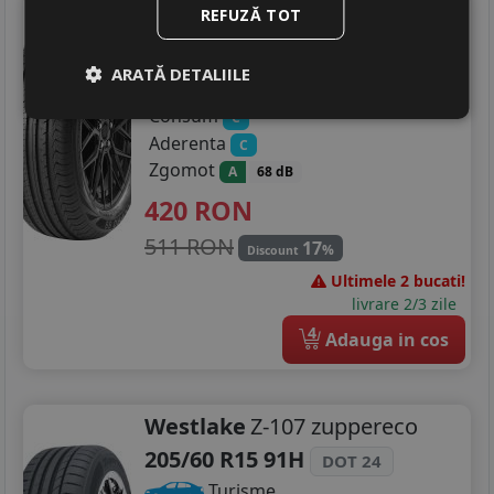
Sonix
Ecopro 99
REFUZĂ TOT
205/60 R15 91V
ARATĂ DETALIILE
Turisme
Consum
C
Aderenta
C
Zgomot
A
68 dB
420
RON
511 RON
17
%
Discount
Ultimele 2 bucati!
livrare 2/3 zile
4
Adauga in cos
Westlake
Z-107 zuppereco
205/60 R15 91H
DOT 24
Turisme