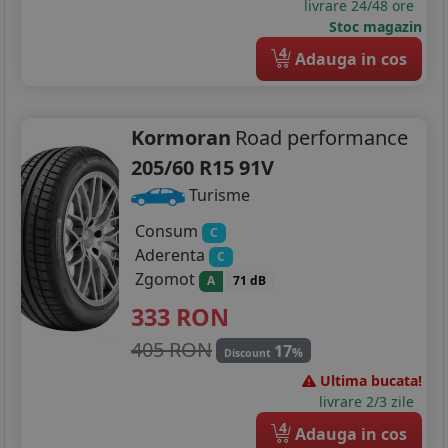
livrare 24/48 ore
Stoc magazin
225/45R17
4
Adauga in cos
225/50R17
215/50R18
Kormoran
Road performance
225/40R18
205/60 R15 91V
Turisme
235/45R18
Consum
C
235/55R18
Aderenta
C
Zgomot
A
71 dB
225/35R19
333
RON
235/40R19
405 RON
17
%
Discount
235/50R19
Ultima bucata!
livrare 2/3 zile
4
Adauga in cos