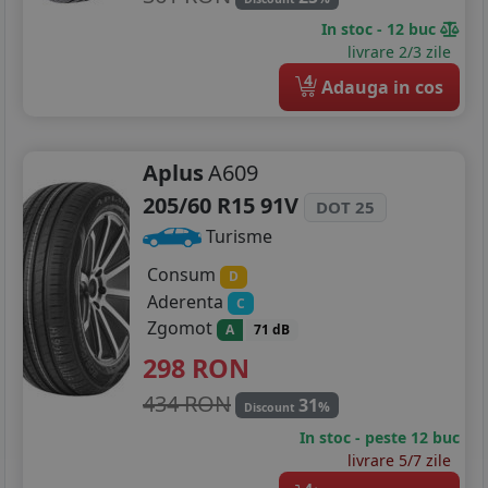
In stoc - 12 buc
livrare 2/3 zile
4
Adauga in cos
Aplus
A609
205/60 R15 91V
DOT 25
Turisme
Consum
D
Aderenta
C
Zgomot
A
71 dB
298
RON
434 RON
31
%
Discount
In stoc - peste 12 buc
livrare 5/7 zile