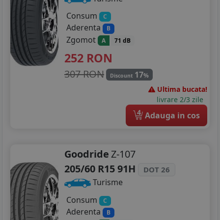
Consum
C
Aderenta
B
Zgomot
A
71 dB
252
RON
307 RON
17
%
Discount
Ultima bucata!
livrare 2/3 zile
4
Adauga in cos
Goodride
Z-107
205/60 R15 91H
DOT 26
Turisme
Consum
C
Aderenta
B