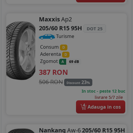
Maxxis
Ap2
205/60 R15 95H
DOT 25
Turisme
Consum
D
Aderenta
D
Zgomot
A
69 dB
387
RON
506 RON
23
%
Discount
In stoc - peste 12 buc
livrare 5/7 zile
4
Adauga in cos
Nankang
Aw-6
205/60 R15 95H