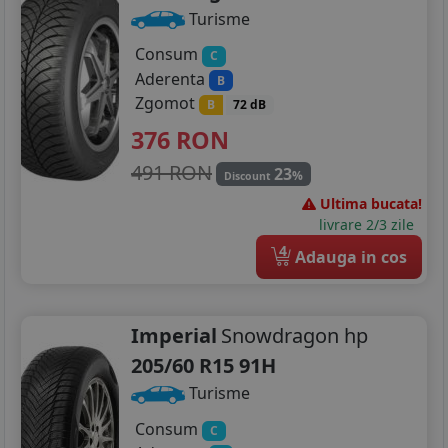
Turisme
Consum
C
Aderenta
B
Zgomot
B
72 dB
376
RON
491 RON
23
%
Discount
Ultima bucata!
livrare 2/3 zile
4
Adauga in cos
Imperial
Snowdragon hp
205/60 R15 91H
Turisme
Consum
C