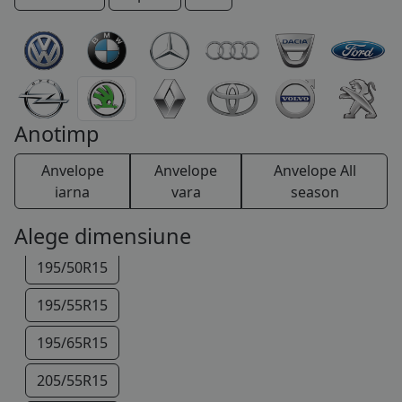
175/65R14
COS (
0 PRODUSE
)
175/70R14
175/80R14
185/60R14
Anotimp
185/65R14
Anvelope
Anvelope
Anvelope All
185/55R15
iarna
vara
season
185/60R15
Alege dimensiune
195/50R15
195/55R15
195/65R15
205/55R15