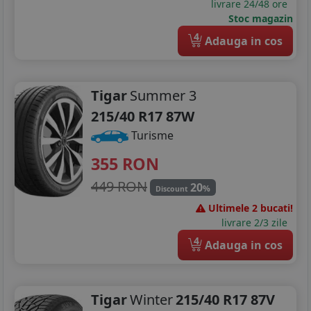
livrare 24/48 ore
Stoc magazin
235/50R19
4
Adauga in cos
Tigar
Summer 3
215/40 R17 87W
Turisme
355
RON
449 RON
20
%
Discount
Ultimele 2 bucati!
livrare 2/3 zile
4
Adauga in cos
Tigar
Winter
215/40 R17 87V