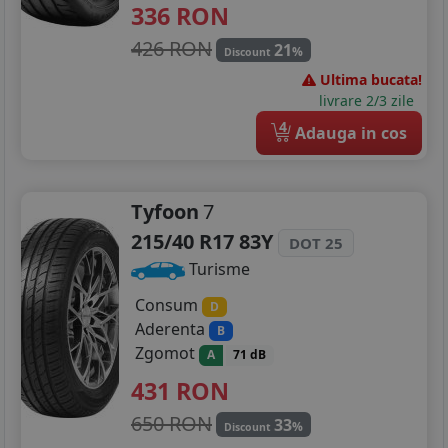
336
RON
426 RON
21
%
Discount
Ultima bucata!
livrare 2/3 zile
4
Adauga in cos
Tyfoon
7
215/40 R17 83Y
DOT 25
Turisme
Consum
D
Aderenta
B
Zgomot
A
71 dB
431
RON
650 RON
33
%
Discount