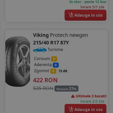
In stoc - peste 12 buc
livrare 5/7 zile
4
Adauga in cos
Viking
Protech newgen
215/40 R17 87Y
Turisme
Consum
D
Aderenta
B
Zgomot
B
72 dB
422
RON
535 RON
21
%
Discount
Ultimele 3 bucati!
livrare 2/3 zile
4
Adauga in cos