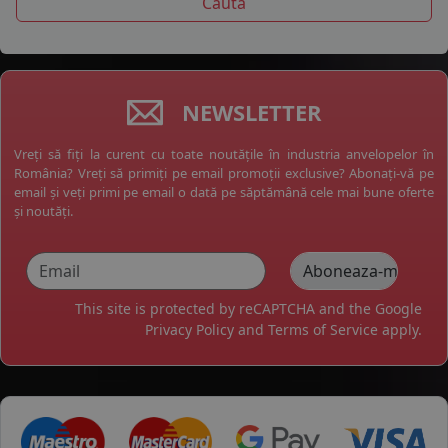
NEWSLETTER
Vreți să fiți la curent cu toate noutățile în industria anvelopelor în
România? Vreți să primiți pe email promoții exclusive? Abonați-vă pe
email și veți primi pe email o dată pe săptămână cele mai bune oferte
și noutăți.
This site is protected by reCAPTCHA and the Google
Privacy Policy
and
Terms of Service
apply.