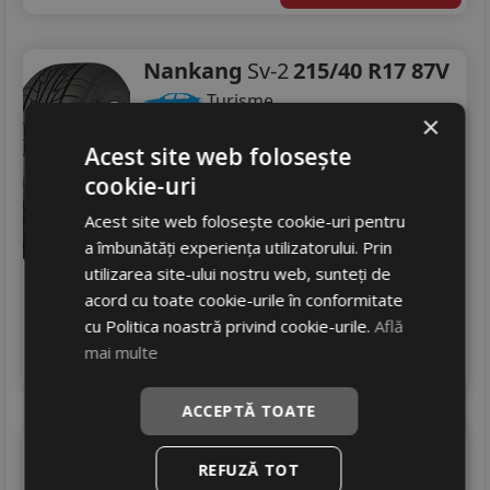
Nankang
Sv-2
215/40 R17 87V
Turisme
×
Consum
D
Acest site web folosește
Aderenta
C
cookie-uri
Zgomot
A
71 dB
Acest site web folosește cookie-uri pentru
358
RON
a îmbunătăți experiența utilizatorului. Prin
479 RON
25
utilizarea site-ului nostru web, sunteți de
%
Discount
acord cu toate cookie-urile în conformitate
In stoc - peste 12 buc
cu Politica noastră privind cookie-urile.
Află
livrare 2/3 zile
mai multe
4
Adauga in cos
ACCEPTĂ TOATE
Maxxis
Vs-01
REFUZĂ TOT
215/40 R17 87Y
DOT 25