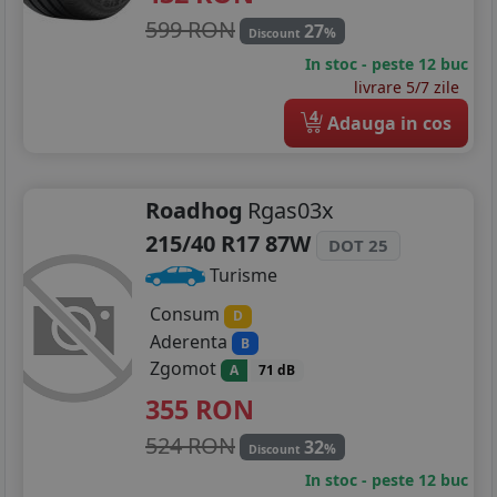
599 RON
27
%
Discount
In stoc - peste 12 buc
livrare 5/7 zile
4
Adauga in cos
Roadhog
Rgas03x
215/40 R17 87W
DOT 25
Turisme
Consum
D
Aderenta
B
Zgomot
A
71 dB
355
RON
524 RON
32
%
Discount
In stoc - peste 12 buc