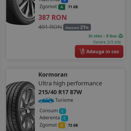
Zgomot
A
71 dB
387
RON
491 RON
21
%
Discount
In stoc - 9 buc
livrare 2/3 zile
4
Adauga in cos
Kormoran
Ultra high performance
215/40 R17 87W
Turisme
Consum
C
Aderenta
C
Zgomot
B
72 dB