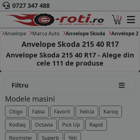
0727 347 488
165/70R14
0
ACASA
175/60R14
DESPRE NOI
Anvelope
Marca Auto
Anvelope Skoda
Anvelope 2
175/65R14
ANVELOPE
Anvelope Skoda 215 40 R17
AUTO
175/70R14
Anvelope Skoda 215 40 R17 - Alege din
CAMION
cele
111
de produse
175/80R14
MOTO
AGROINDUSTRIALE
185/60R14
CAUTARE DUPA
Filtru
DIMENSIUNI
185/65R14
PRODUCATORI ANVELOPE
Modele masini
MARCA AUTO
185/55R15
BLOG
Citigo
Fabia
Favorit
Felicia
Karoq
185/60R15
B2B - COLABORARE COMPANII
Kodiaq
Octavia
Pick Up
Rapid
195/50R15
CONT
Roomster
Superb
Yeti
CONTACT