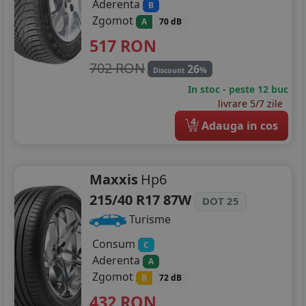
Aderenta
B
Zgomot
A
70 dB
517
RON
702 RON
26
%
Discount
In stoc - peste 12 buc
livrare 5/7 zile
4
Adauga in cos
Maxxis
Hp6
215/40 R17 87W
DOT 25
Turisme
Consum
C
Aderenta
A
Zgomot
B
72 dB
432
RON