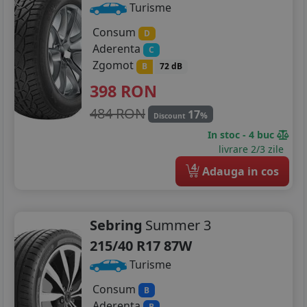
Turisme
Consum
D
Aderenta
C
Zgomot
B
72 dB
398
RON
484 RON
17
%
Discount
In stoc - 4 buc
livrare 2/3 zile
4
Adauga in cos
Sebring
Summer 3
215/40 R17 87W
Turisme
Consum
B
Aderenta
B