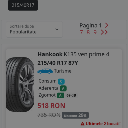
215/40R17
215/55R17
Pagina 1
Sortare dupa
215/65R17
7
8
9
225/45R17
225/50R17
Hankook
K135 ven prime 4
215/40 R17 87Y
215/50R18
Turisme
225/40R18
Consum
C
Aderenta
A
235/45R18
Zgomot
A
69 dB
235/55R18
518
RON
225/35R19
735 RON
29
%
Discount
Ultimele 2 bucati!
235/40R19