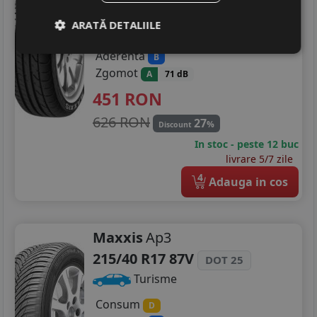
Turisme
ARATĂ DETALIILE
Consum
D
Aderenta
B
Zgomot
A
71 dB
451
RON
626 RON
27
%
Discount
In stoc - peste 12 buc
livrare 5/7 zile
4
Adauga in cos
Maxxis
Ap3
215/40 R17 87V
DOT 25
Turisme
Consum
D