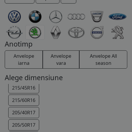
195/55R15
COS (
0 PRODUSE
)
195/65R15
205/55R15
205/60R15
Anotimp
185/50R16
Anvelope
Anvelope
Anvelope All
205/45R16
iarna
vara
season
205/55R16
Alege dimensiune
215/45R16
215/60R16
205/40R17
205/50R17