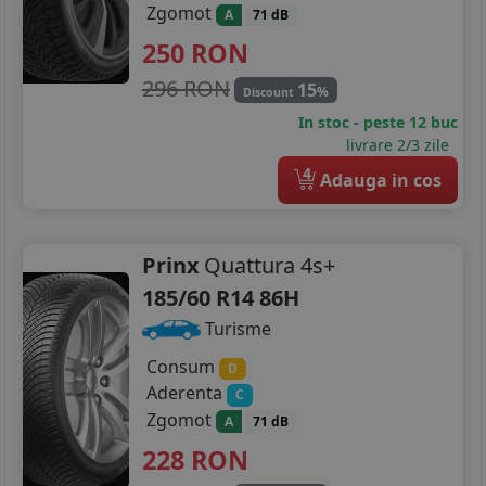
Zgomot
A
71 dB
250
RON
296 RON
15
%
Discount
In stoc - peste 12 buc
livrare 2/3 zile
4
Adauga in cos
Prinx
Quattura 4s+
185/60 R14 86H
Turisme
Consum
D
Aderenta
C
Zgomot
A
71 dB
228
RON