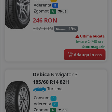
Aderenta
B
Zgomot
A
70 dB
246
RON
307 RON
19
%
Discount
Ultima bucata!
livrare 24/48 ore
Stoc magazin
4
Adauga in cos
Debica
Navigator 3
185/60 R14 82H
Turisme
Consum
C
Aderenta
C
Zgomot
A
71 dB