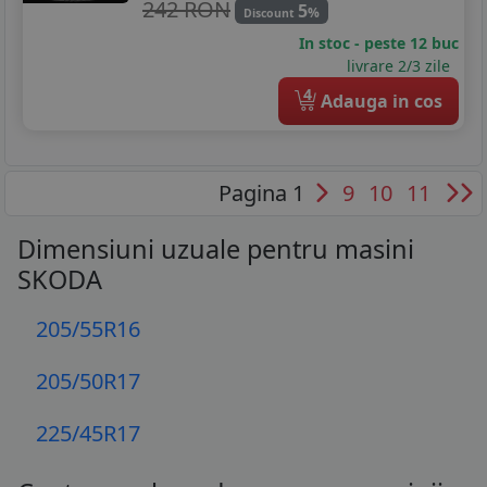
242 RON
5
%
Discount
In stoc - peste 12 buc
livrare 2/3 zile
4
Adauga in cos
Pagina 1
9
10
11
Dimensiuni uzuale pentru masini
SKODA
205/55R16
205/50R17
225/45R17