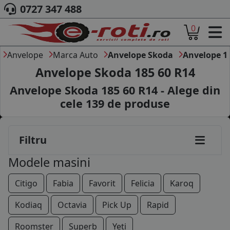
0727 347 488
0
ACASA
DESPRE NOI
Anvelope
Marca Auto
Anvelope Skoda
Anvelope 1
ANVELOPE
Anvelope Skoda 185 60 R14
AUTO
Anvelope Skoda 185 60 R14 - Alege din
CAMION
cele
139
de produse
MOTO
AGROINDUSTRIALE
CAUTARE DUPA
Filtru
DIMENSIUNI
PRODUCATORI ANVELOPE
Modele masini
MARCA AUTO
BLOG
Citigo
Fabia
Favorit
Felicia
Karoq
B2B - COLABORARE COMPANII
Kodiaq
Octavia
Pick Up
Rapid
CONT
Roomster
Superb
Yeti
CONTACT