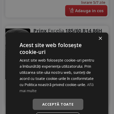
livrare 5/7 zile
4
Adauga in cos
Prinx
Excelia
185/60 R14 86H
×
Turisme
Acest site web folosește
Consum
D
cookie-uri
Aderenta
C
Zgomot
A
71 dB
Acest site web folosește cookie-uri pentru
a îmbunătăți experiența utilizatorului. Prin
257
RON
utilizarea site-ului nostru web, sunteți de
269 RON
4
%
acord cu toate cookie-urile în conformitate
Discount
cu Politica noastră privind cookie-urile.
Află
In stoc - peste 12 buc
livrare 2/3 zile
mai multe
4
Adauga in cos
ACCEPTĂ TOATE