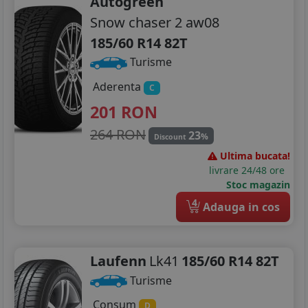
Autogreen
Snow chaser 2 aw08
185/60 R14 82T
Turisme
Aderenta
C
201
RON
264 RON
23
%
Discount
Ultima bucata!
livrare 24/48 ore
Stoc magazin
4
Adauga in cos
Laufenn
Lk41
185/60 R14 82T
Turisme
Consum
D