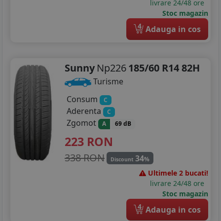
livrare 24/48 ore
Stoc magazin
205/55R16
4
Adauga in cos
215/45R16
215/60R16
Sunny
Np226
185/60 R14 82H
205/40R17
Turisme
205/50R17
Consum
C
Aderenta
C
215/40R17
Zgomot
A
69 dB
223
RON
215/55R17
338 RON
34
%
215/65R17
Discount
Ultimele 2 bucati!
225/45R17
livrare 24/48 ore
Stoc magazin
225/50R17
4
Adauga in cos