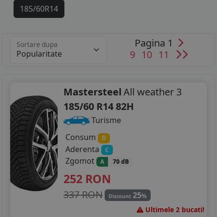
185/60R14
185/65R14
Pagina 1
Sortare dupa
185/55R15
9
10
11
185/60R15
195/50R15
Mastersteel
All weather 3
185/60 R14 82H
195/55R15
Turisme
195/65R15
Consum
D
Aderenta
C
205/55R15
Zgomot
A
70 dB
205/60R15
252
RON
185/50R16
337 RON
25
%
Discount
Ultimele 2 bucati!
205/45R16