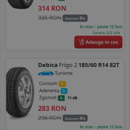
314
RON
335 RON
6
%
Discount
In stoc - peste 12 buc
livrare 2/3 zile
4
Adauga in cos
Debica
Frigo 2
185/60 R14 82T
Turisme
Consum
D
Aderenta
C
Zgomot
A
71 dB
283
RON
296 RON
4
%
Discount
In stoc - peste 12 buc