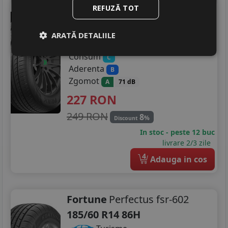
Prinx
Aquila pro
REFUZĂ TOT
185/60 R14 86H
ARATĂ DETALIILE
Turisme
Consum
C
Aderenta
B
Zgomot
A
71 dB
227
RON
249 RON
8
%
Discount
In stoc - peste 12 buc
livrare 2/3 zile
4
Adauga in cos
Fortune
Perfectus fsr-602
185/60 R14 86H