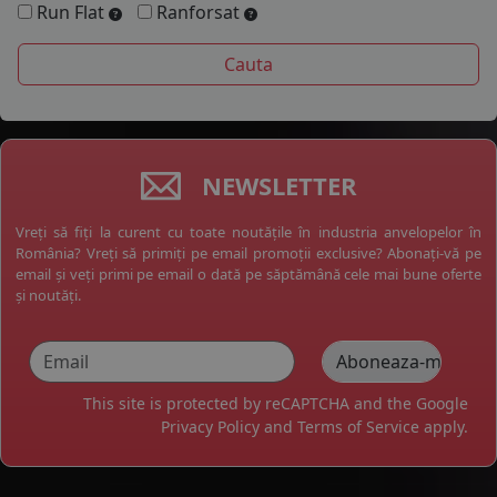
Run Flat
Ranforsat
NEWSLETTER
Vreți să fiți la curent cu toate noutățile în industria anvelopelor în
România? Vreți să primiți pe email promoții exclusive? Abonați-vă pe
email și veți primi pe email o dată pe săptămână cele mai bune oferte
și noutăți.
This site is protected by reCAPTCHA and the Google
Privacy Policy
and
Terms of Service
apply.