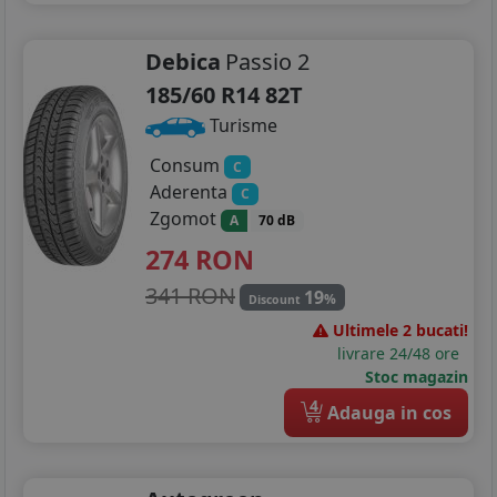
215/50R18
225/40R18
Debica
Passio 2
185/60 R14 82T
235/45R18
Turisme
235/55R18
Consum
C
225/35R19
Aderenta
C
Zgomot
A
70 dB
235/40R19
274
RON
235/50R19
341 RON
19
%
Discount
Ultimele 2 bucati!
livrare 24/48 ore
Stoc magazin
4
Adauga in cos