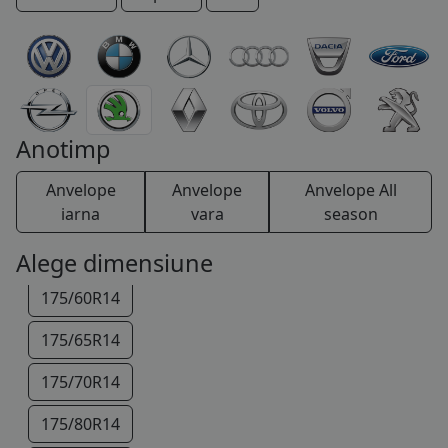
COS (
0 PRODUSE
)
145/80R13
155/80R13
Anotimp
165/70R13
Anvelope
Anvelope
Anvelope All
175/65R13
iarna
vara
season
165/70R14
Alege dimensiune
175/60R14
175/65R14
175/70R14
175/80R14