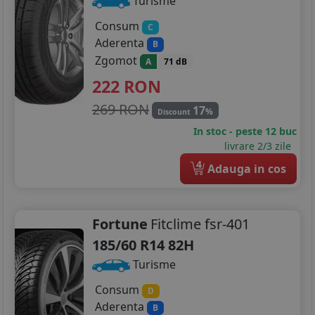
Turisme
Consum
C
Aderenta
B
Zgomot
A
71 dB
222
RON
269 RON
17
%
Discount
In stoc - peste 12 buc
livrare 2/3 zile
4
Adauga in cos
Fortune
Fitclime fsr-401
185/60 R14 82H
Turisme
Consum
D
Aderenta
B