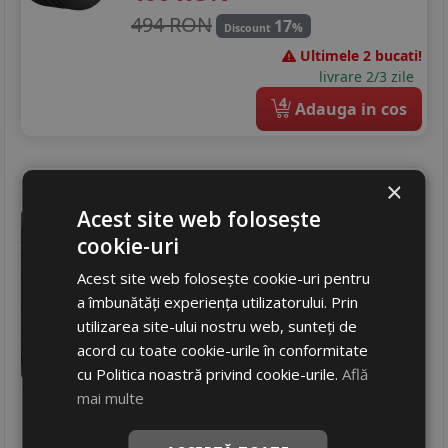
494 RON
17
%
Discount
Ultimele 2 bucati!
livrare 2/3 zile
4
Adauga in cos
Novex
Superspeed a3
×
225/35 R19 88W
Acest site web folosește
cookie-uri
Turisme
Acest site web folosește cookie-uri pentru
Consum
D
a îmbunătăți experiența utilizatorului. Prin
Aderenta
B
utilizarea site-ului nostru web, sunteți de
Zgomot
B
72 dB
acord cu toate cookie-urile în conformitate
382
RON
cu Politica noastră privind cookie-urile.
Află
465 RON
mai multe
17
%
Discount
Ultima bucata!