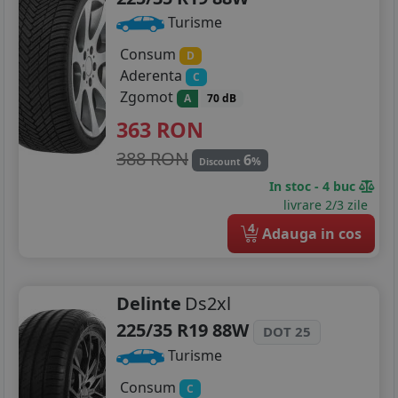
Turisme
Consum
D
Aderenta
C
Zgomot
A
70 dB
363
RON
388 RON
6
%
Discount
In stoc - 4 buc
livrare 2/3 zile
4
Adauga in cos
Delinte
Ds2xl
225/35 R19 88W
DOT 25
Turisme
Consum
C