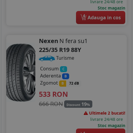
livrare 24/48 ore
Stoc magazin
4
Adauga in cos
Nexen
N fera su1
225/35 R19 88Y
Turisme
Consum
C
Aderenta
B
Zgomot
B
72 dB
533
RON
666 RON
19
%
Discount
Ultimele 2 bucati!
livrare 24/48 ore
Stoc magazin