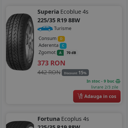
Superia
Ecoblue 4s
225/35 R19 88W
Turisme
Consum
D
Aderenta
C
Zgomot
A
70 dB
373
RON
442 RON
15
%
Discount
In stoc - 9 buc
livrare 2/3 zile
4
Adauga in cos
Fortuna
Ecoplus 4s
225/35 R19 88W