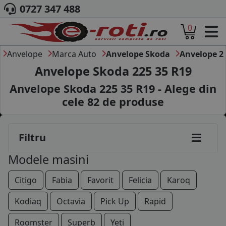
0727 347 488
195/50R15
0
ACASA
195/55R15
DESPRE NOI
Anvelope
Marca Auto
Anvelope Skoda
Anvelope 2
195/65R15
ANVELOPE
Anvelope Skoda 225 35 R19
AUTO
205/55R15
Anvelope Skoda 225 35 R19 - Alege din
CAMION
cele
82
de produse
205/60R15
MOTO
AGROINDUSTRIALE
185/50R16
CAUTARE DUPA
Filtru
DIMENSIUNI
205/45R16
PRODUCATORI ANVELOPE
Modele masini
MARCA AUTO
205/55R16
BLOG
Citigo
Fabia
Favorit
Felicia
Karoq
215/45R16
B2B - COLABORARE COMPANII
Kodiaq
Octavia
Pick Up
Rapid
215/60R16
CONT
Roomster
Superb
Yeti
CONTACT