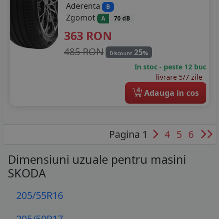
Aderenta
B
Zgomot
A
70 dB
363
RON
485 RON
25
%
Discount
In stoc - peste 12 buc
livrare 5/7 zile
4
Adauga in cos
Pagina 1
4
5
6
Dimensiuni uzuale pentru masini
SKODA
205/55R16
205/50R17