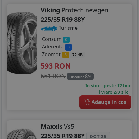
Viking
Protech newgen
225/35 R19 88Y
Turisme
Consum
C
Aderenta
B
Zgomot
B
72 dB
593
RON
651 RON
8
%
Discount
In stoc - peste 12 buc
livrare 2/3 zile
4
Adauga in cos
Maxxis
Vs5
225/35 R19 88Y
DOT 25