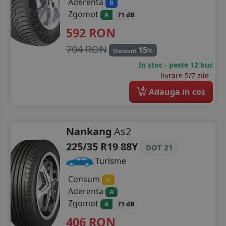
Aderenta
B
Zgomot
A
71 dB
592
RON
704 RON
15
%
Discount
In stoc - peste 12 buc
livrare 5/7 zile
4
Adauga in cos
Nankang
As2
225/35 R19 88Y
DOT 21
Turisme
Consum
D
Aderenta
A
Zgomot
A
71 dB
406
RON