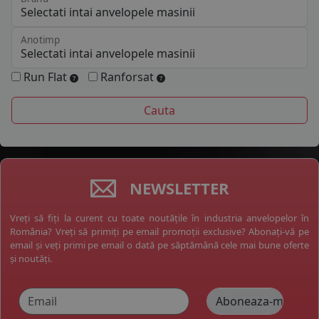
Anotimp
Run Flat
Ranforsat
NEWSLETTER
Vreți să fiți la curent cu toate noutățile în industria anvelopelor în
România? Vreți să primiți pe email promoții exclusive? Abonați-vă pe
email și veți primi pe email o dată pe săptămână cele mai bune oferte
și noutăți.