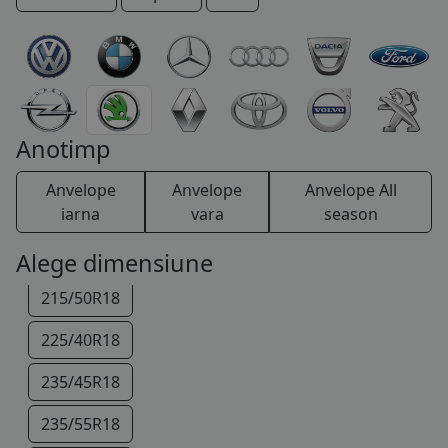
205/40R17
COS (
0 PRODUSE
)
205/50R17
215/40R17
215/55R17
Anotimp
215/65R17
Anvelope
Anvelope
Anvelope All
225/45R17
iarna
vara
season
225/50R17
Alege dimensiune
215/50R18
225/40R18
235/45R18
235/55R18