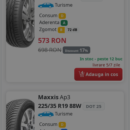
Turisme
Consum
D
Aderenta
A
Zgomot
B
72 dB
573
RON
698 RON
17
%
Discount
In stoc - peste 12 buc
livrare 5/7 zile
4
Adauga in cos
Maxxis
Ap3
225/35 R19 88W
DOT 25
Turisme
Consum
D