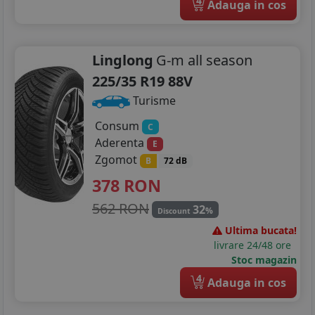
4
Adauga in cos
Linglong
G-m all season
225/35 R19 88V
Turisme
Consum
C
Aderenta
E
Zgomot
B
72 dB
378
RON
562 RON
32
%
Discount
Ultima bucata!
livrare 24/48 ore
Stoc magazin
4
Adauga in cos