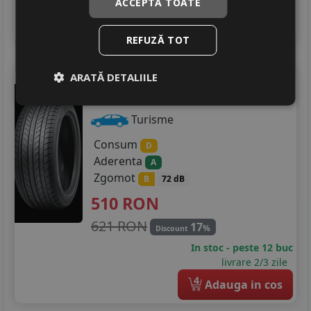
livrare 2/3 zile
ACCEPTĂ TOATE
4
Adauga in cos
REFUZĂ TOT
Nankang
Ns-20
ARATĂ DETALIILE
225/35 R19 88Y
Turisme
Consum
D
Aderenta
A
Zgomot
B
72 dB
510
RON
621 RON
17
%
Discount
In stoc - peste 12 buc
livrare 2/3 zile
4
Adauga in cos