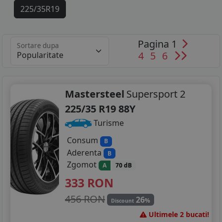
225/35R19
235/40R19
Pagina 1
Sortare dupa
235/50R19
4
5
6
Mastersteel
Supersport 2
225/35 R19 88Y
Turisme
Consum
B
Aderenta
B
Zgomot
A
70 dB
333
RON
456 RON
26
%
Discount
Ultimele 2 bucati!