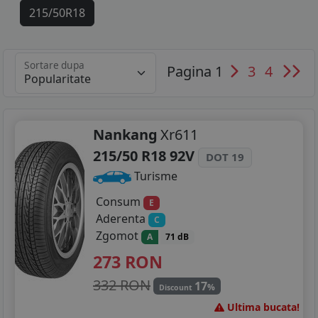
215/50R18
225/40R18
Sortare dupa
Pagina 1
3
4
235/45R18
235/55R18
225/35R19
Nankang
Xr611
215/50 R18 92V
DOT 19
235/40R19
Turisme
235/50R19
Consum
E
Aderenta
C
Zgomot
A
71 dB
273
RON
332 RON
17
%
Discount
Ultima bucata!