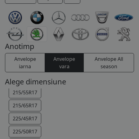
205/45R16
COS (
0 PRODUSE
)
205/55R16
215/45R16
215/60R16
Anotimp
205/40R17
Anvelope
Anvelope
Anvelope All
205/50R17
iarna
vara
season
215/40R17
Alege dimensiune
215/55R17
215/65R17
225/45R17
225/50R17