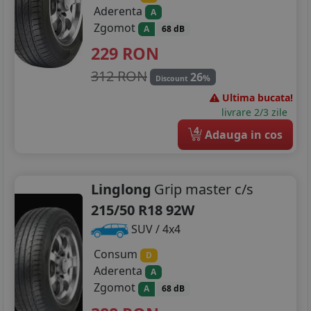
Aderenta
A
Zgomot
A
68 dB
229
RON
312 RON
26
%
Discount
Ultima bucata!
livrare 2/3 zile
4
Adauga in cos
Linglong
Grip master c/s
215/50 R18 92W
SUV / 4x4
Consum
D
Aderenta
A
Zgomot
A
68 dB