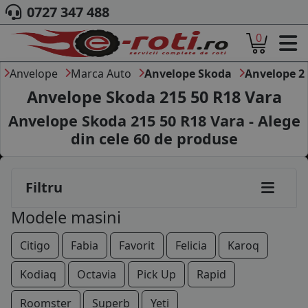
0727 347 488
185/60R14
0
ACASA
185/65R14
DESPRE NOI
Anvelope
Marca Auto
Anvelope Skoda
Anvelope 2
185/55R15
ANVELOPE
Anvelope Skoda 215 50 R18 Vara
AUTO
185/60R15
Anvelope Skoda 215 50 R18 Vara - Alege
CAMION
din cele
60
de produse
195/50R15
MOTO
AGROINDUSTRIALE
195/55R15
CAUTARE DUPA
Filtru
DIMENSIUNI
195/65R15
PRODUCATORI ANVELOPE
Modele masini
MARCA AUTO
205/55R15
BLOG
Citigo
Fabia
Favorit
Felicia
Karoq
205/60R15
B2B - COLABORARE COMPANII
Kodiaq
Octavia
Pick Up
Rapid
185/50R16
CONT
Roomster
Superb
Yeti
CONTACT