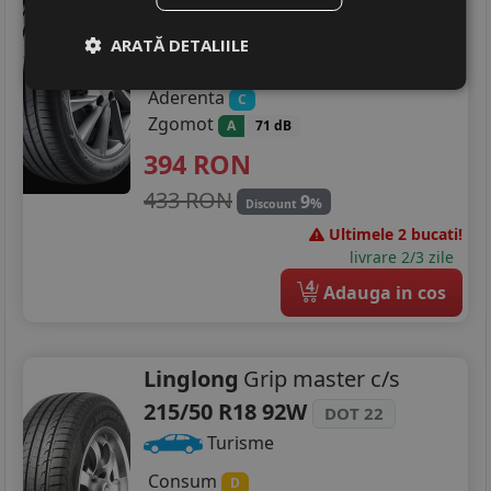
215/50 R18 92W
Turisme
ARATĂ DETALIILE
Consum
B
Aderenta
C
Zgomot
A
71 dB
394
RON
433 RON
9
%
Discount
Ultimele 2 bucati!
livrare 2/3 zile
4
Adauga in cos
Linglong
Grip master c/s
215/50 R18 92W
DOT 22
Turisme
Consum
D