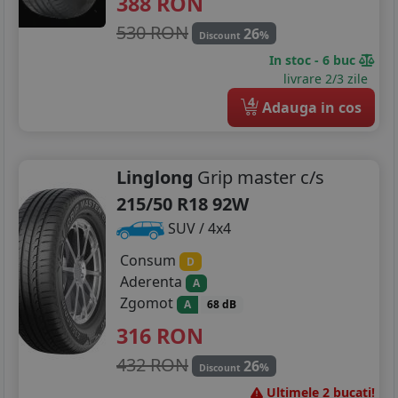
388
RON
530 RON
26
%
Discount
In stoc - 6 buc
livrare 2/3 zile
4
Adauga in cos
Linglong
Grip master c/s
215/50 R18 92W
SUV / 4x4
Consum
D
Aderenta
A
Zgomot
A
68 dB
316
RON
432 RON
26
%
Discount
Ultimele 2 bucati!