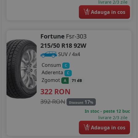
livrare 2/3 zile
4
Adauga in cos
Fortune
Fsr-303
215/50 R18 92W
SUV / 4x4
Consum
C
Aderenta
C
Zgomot
A
71 dB
322
RON
392 RON
17
%
Discount
In stoc - peste 12 buc
livrare 2/3 zile
4
Adauga in cos