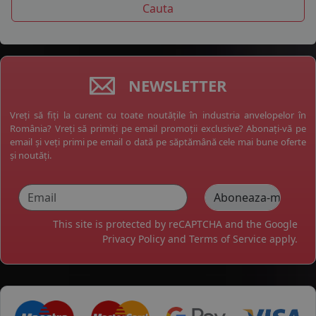
NEWSLETTER
Vreți să fiți la curent cu toate noutățile în industria anvelopelor în
România? Vreți să primiți pe email promoții exclusive? Abonați-vă pe
email și veți primi pe email o dată pe săptămână cele mai bune oferte
și noutăți.
This site is protected by reCAPTCHA and the Google
Privacy Policy
and
Terms of Service
apply.