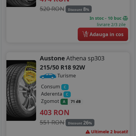
520 RON
8
%
Discount
In stoc - 10 buc
livrare 2/3 zile
4
Adauga in cos
Austone
Athena sp303
215/50 R18 92W
Turisme
Consum
C
Aderenta
C
Zgomot
A
71 dB
403
RON
551 RON
26
%
Discount
Ultimele 2 bucati!