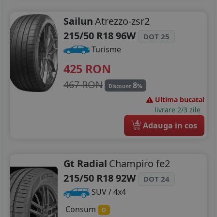
Sailun
Atrezzo-zsr2
215/50 R18 96W
DOT 25
Turisme
425
RON
467 RON
8
%
Discount
Ultima bucata!
livrare 2/3 zile
4
Adauga in cos
Gt Radial
Champiro fe2
215/50 R18 92W
DOT 24
SUV / 4x4
Consum
D