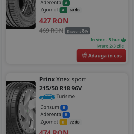
Aderenta
A
Zgomot
A
69 dB
427
RON
469 RON
8
%
Discount
In stoc - 5 buc
livrare 2/3 zile
4
Adauga in cos
Prinx
Xnex sport
215/50 R18 96V
Turisme
Consum
B
Aderenta
B
Zgomot
B
72 dB
474
RON