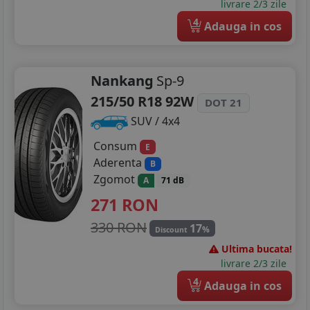
livrare 2/3 zile
4
Adauga in cos
Nankang
Sp-9
215/50 R18 92W
DOT 21
SUV / 4x4
Consum
E
Aderenta
B
Zgomot
A
71 dB
271
RON
330 RON
17
%
Discount
Ultima bucata!
livrare 2/3 zile
4
Adauga in cos