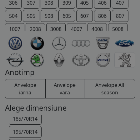
155/65R14
306
307
308
309
405
406
407
165/65R14
504
505
508
605
607
806
807
165/70R14
1007
2008
3008
4007
4008
5008
175/60R14
206 +
207 +
Bipper
Boxer
Expert
175/65R14
IOn
P 4
Partner
RCZ
Rifter
175/70R14
TRAVELLER
Anotimp
185/55R14
Anvelope
Anvelope
Anvelope All
185/60R14
iarna
vara
season
185/65R14
Alege dimensiune
185/70R14
195/70R14