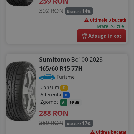
259
RON
205/60R15
302 RON
14
%
Discount
Ultimele 3 bucati!
205/65R15
livrare 2/3 zile
205/70R15
4
Adauga in cos
215/65R15
Sumitomo
Bc100 2023
215/70R15
165/60 R15 77H
225/70R15
Turisme
255/75R15
Consum
D
Aderenta
B
185/75R16
Zgomot
A
69 dB
195/45R16
288
RON
350 RON
195/50R16
17
%
Discount
Ultima bucata!