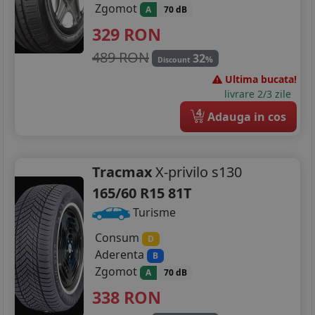
Zgomot
A
70 dB
329
RON
489 RON
32
%
Discount
Ultima bucata!
livrare 2/3 zile
4
Adauga in cos
Tracmax
X-privilo s130
165/60 R15 81T
Turisme
Consum
D
Aderenta
B
Zgomot
A
70 dB
338
RON