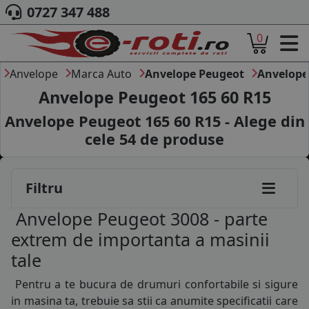
0727 347 488
0
ACASA
DESPRE NOI
Anvelope
Marca Auto
Anvelope Peugeot
Anvelope
ANVELOPE
Anvelope Peugeot 165 60 R15
AUTO
Anvelope Peugeot 165 60 R15 - Alege din
CAMION
cele
54
de produse
MOTO
AGROINDUSTRIALE
CAUTARE DUPA
Filtru
DIMENSIUNI
PRODUCATORI ANVELOPE
Anvelope Peugeot 3008 - parte
MARCA AUTO
extrem de importanta a masinii
BLOG
tale
B2B - COLABORARE COMPANII
Pentru a te bucura de drumuri confortabile si sigure
CONT
in masina ta, trebuie sa stii ca anumite specificatii care
CONTACT