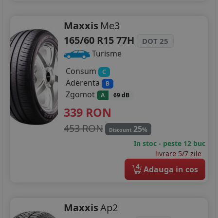
215/70R16
Maxxis
Me3
215/75R16
165/60 R15 77H
DOT 25
225/55R16
Turisme
225/75R16
Consum
C
Aderenta
B
205/40R17
Zgomot
A
69 dB
205/45R17
339
RON
453 RON
25
205/50R17
%
Discount
In stoc - peste 12 buc
215/50R17
livrare 5/7 zile
4
Adauga in cos
215/55R17
215/60R17
Maxxis
Ap2
215/65R17