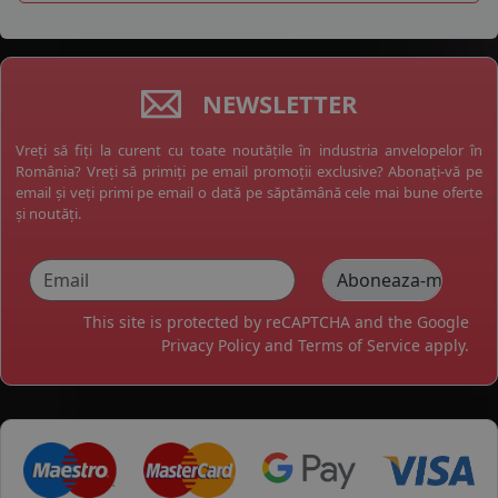
NEWSLETTER
Vreți să fiți la curent cu toate noutățile în industria anvelopelor în
România? Vreți să primiți pe email promoții exclusive? Abonați-vă pe
email și veți primi pe email o dată pe săptămână cele mai bune oferte
și noutăți.
This site is protected by reCAPTCHA and the Google
Privacy Policy
and
Terms of Service
apply.