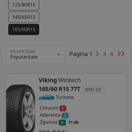
125/80R15
145/65R15
165/60R15
175/55R15
Sortare dupa
Pagina 1
3
4
185/55R15
185/60R15
185/65R15
Viking
Wintech
165/60 R15 77T
DOT 22
195/55R15
Turisme
195/60R15
Consum
E
Aderenta
C
195/65R15
Zgomot
A
71 dB
195/70R15