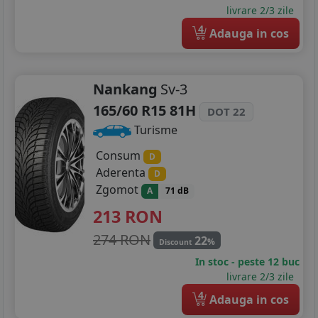
195/55R16
livrare 2/3 zile
4
195/60R16
Adauga in cos
195/75R16
Nankang
Sv-3
205/45R16
165/60 R15 81H
DOT 22
205/50R16
Turisme
205/55R16
Consum
D
Aderenta
D
205/60R16
Zgomot
A
71 dB
205/75R16
213
RON
274 RON
215/55R16
22
%
Discount
In stoc - peste 12 buc
215/60R16
livrare 2/3 zile
4
Adauga in cos
215/65R16