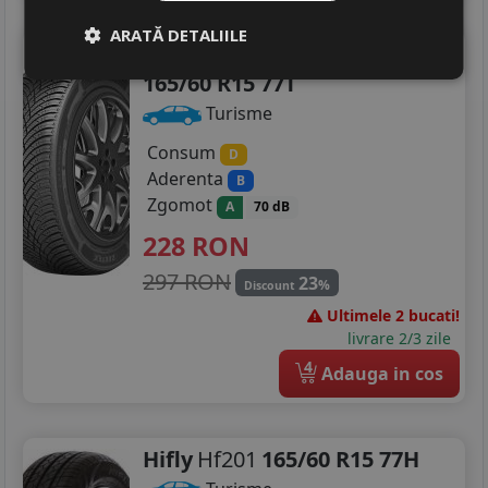
ARATĂ DETALIILE
Zeetex
Zt8000 4s
165/60 R15 77T
Turisme
Consum
D
Aderenta
B
Zgomot
A
70 dB
228
RON
297 RON
23
%
Discount
Ultimele 2 bucati!
livrare 2/3 zile
4
Adauga in cos
Hifly
Hf201
165/60 R15 77H