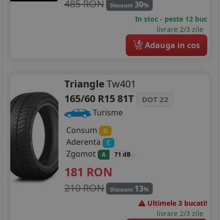
485 RON
30
%
Discount
In stoc - peste 12 buc
livrare 2/3 zile
4
Adauga in cos
Triangle
Tw401
165/60 R15 81T
DOT 22
Turisme
Consum
D
Aderenta
C
Zgomot
A
71 dB
181
RON
210 RON
13
%
Discount
Ultimele 3 bucati!
livrare 2/3 zile