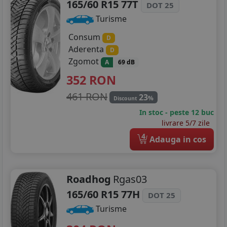
165/60 R15 77T
DOT 25
225/45R17
Turisme
225/50R17
Consum
D
Aderenta
D
225/55R17
Zgomot
A
69 dB
352
RON
205/40R18
461 RON
23
%
Discount
215/45R18
In stoc - peste 12 buc
225/40R18
livrare 5/7 zile
4
Adauga in cos
225/45R18
225/55R18
Roadhog
Rgas03
235/45R18
165/60 R15 77H
DOT 25
245/45R18
Turisme