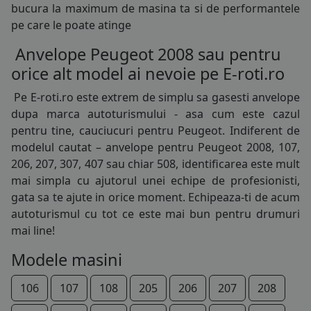
bucura la maximum de masina ta si de performantele
pe care le poate atinge
Anvelope Peugeot 2008 sau pentru
orice alt model ai nevoie pe E-roti.ro
Pe E-roti.ro este extrem de simplu sa gasesti
anvelope
dupa marca autoturismului - asa cum este cazul
pentru tine, cauciucuri pentru Peugeot. Indiferent de
145/70R13
modelul cautat – anvelope pentru Peugeot 2008, 107,
206, 207, 307, 407 sau chiar 508, identificarea este mult
145/80R13
mai simpla cu ajutorul unei echipe de profesionisti,
155/70R13
gata sa te ajute in orice moment. Echipeaza-ti de acum
autoturismul cu tot ce este mai bun pentru drumuri
165/65R13
mai line!
165/70R13
Modele masini
175/70R13
106
107
108
205
206
207
208