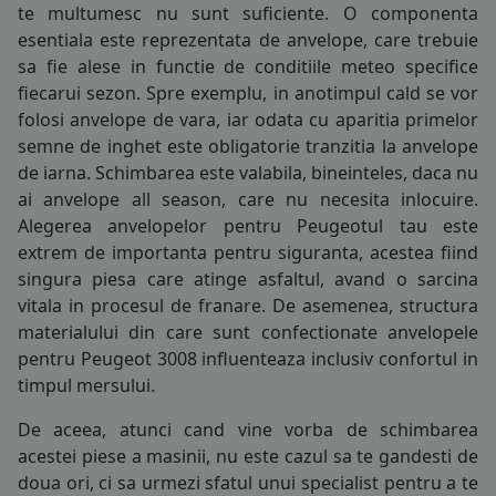
te multumesc nu sunt suficiente. O componenta
COS (
0 PRODUSE
)
esentiala este reprezentata de
anvelope
, care trebuie
sa fie alese in functie de conditiile meteo specifice
fiecarui sezon. Spre exemplu, in anotimpul cald se vor
folosi
anvelope de vara
, iar odata cu aparitia primelor
semne de inghet este obligatorie tranzitia la
anvelope
de iarna
. Schimbarea este valabila, bineinteles, daca nu
ai
anvelope all season
, care nu necesita inlocuire.
Alegerea anvelopelor pentru Peugeotul tau este
extrem de importanta pentru siguranta, acestea fiind
singura piesa care atinge asfaltul, avand o sarcina
vitala in procesul de franare. De asemenea, structura
materialului din care sunt confectionate anvelopele
pentru Peugeot 3008 influenteaza inclusiv confortul in
timpul mersului.
De aceea, atunci cand vine vorba de schimbarea
acestei piese a masinii, nu este cazul sa te gandesti de
doua ori, ci sa urmezi sfatul unui specialist pentru a te