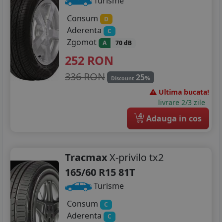
Turisme
Consum
D
Aderenta
C
Zgomot
A
70 dB
252
RON
336 RON
25
%
Discount
Ultima bucata!
livrare 2/3 zile
4
Adauga in cos
Tracmax
X-privilo tx2
165/60 R15 81T
Turisme
Consum
C
Aderenta
C