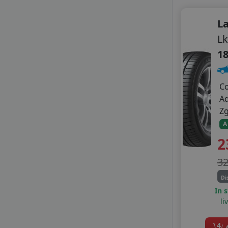
L
Lk
18
C
A
Z
A
2
3
Di
In 
li
4