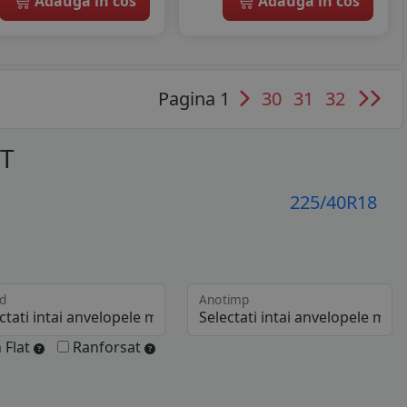
Adauga in cos
Adauga in cos
Pagina 1
30
31
32
OT
225/40R18
d
Anotimp
 Flat
Ranforsat