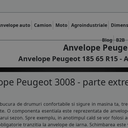
nvelope auto
Camion
Moto
Agroindustriale
Dimens
Blog
B2B
Anvelope Peugeo
Anvelope Peugeot 185 65 R15 - A
pe Peugeot 3008 - parte extr
bucura de drumuri confortabile si sigure in masina ta, tre
nte. O componenta esentiala este reprezentata de
anvelop
carui sezon. Spre exemplu, in anotimpul cald se vor folosi
a
bligatorie tranzitia la
anvelope de iarna
. Schimbarea este v