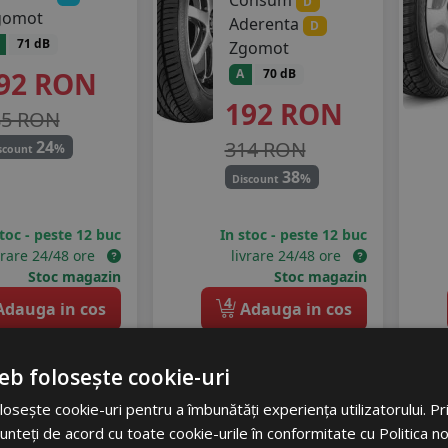
Consum
D
gomot
Aderenta
D
9
235/50R19
71 dB
Zgomot
92
RON
A
70 dB
192
RON
85 RON
314 RON
24
%
scount
38
%
Discount
stoc - peste 12 buc
In stoc - peste 12 buc
vrare 24/48 ore
livrare 24/48 ore
Stoc magazin
Stoc magazin
4
dauga in cos
Adauga in cos
eb folosește cookie-uri
aurus
Headway
osește cookie-uri pentru a îmbunătăți experiența utilizatorului. Prin
unteți de acord cu toate cookie-urile în conformitate cu Politica n
ummer 3
Pms01