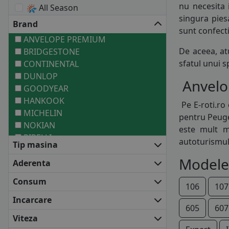
nu necesita 
All Season
singura pies
Brand
sunt confect
ANVELOPE PREMIUM
De aceea, at
BRIDGESTONE
sfatul unui 
CONTINENTAL
DUNLOP
Anvelop
GOODYEAR
HANKOOK
Pe E-roti.ro
MICHELIN
pentru Peuge
NOKIAN
este mult m
PIRELLI
autoturismul
Tip masina
ANVELOPE MEDII
Modele
BARUM
Aderenta
COOPER
Consum
DEBICA
106
107
FALKEN
Incarcare
605
607
FIRESTONE
Viteza
FULDA