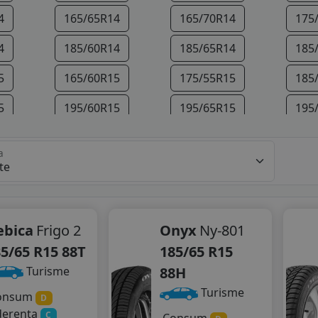
4
165/65R14
165/70R14
175
4
185/60R14
185/65R14
185
5
165/60R15
175/55R15
185
5
195/60R15
195/65R15
195
5
215/65R15
215/70R15
225
a
6
195/50R16
195/55R16
195
6
205/55R16
205/60R16
205
6
215/70R16
215/75R16
225
ebica
Frigo 2
Onyx
Ny-801
5/65 R15 88T
185/65 R15
7
205/50R17
215/50R17
215
88H
Turisme
7
225/50R17
225/55R17
205
Turisme
onsum
D
derenta
8
225/55R18
235/45R18
245
C