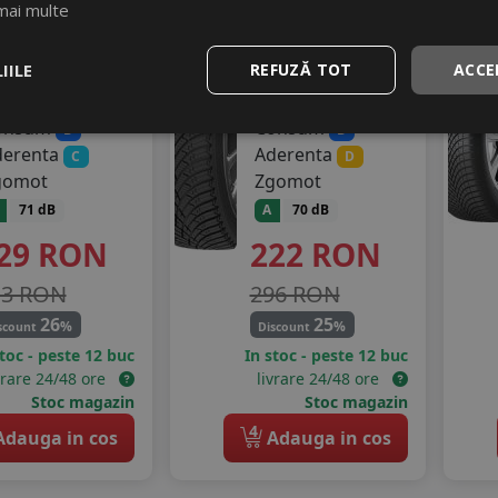
mai multe
5/65 R15
185/65 R15
2H
88H
IILE
REFUZĂ TOT
ACCE
Turisme
Turisme
onsum
Consum
B
B
derenta
Aderenta
C
D
gomot
Zgomot
71 dB
A
70 dB
29
RON
222
RON
13 RON
296 RON
26
25
%
%
scount
Discount
stoc - peste 12 buc
In stoc - peste 12 buc
vrare 24/48 ore
livrare 24/48 ore
Stoc magazin
Stoc magazin
4
dauga in cos
Adauga in cos