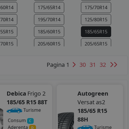
/60R14
175/65R14
175/70R14
/70R14
195/70R14
125/80R15
/55R15
185/60R15
185/65R15
/70R15
205/60R15
205/65R15
/70R15
255/75R15
185/75R16
Pagina 1
30
31
32
/60R16
195/75R16
205/45R16
/75R16
215/55R16
215/60R16
/55R16
225/75R16
205/40R17
Debica
Frigo 2
Autogreen
185/65 R15 88T
Versat as2
/55R17
215/60R17
215/65R17
185/65 R15
Turisme
/40R18
215/45R18
225/40R18
88H
Consum
C
Aderenta
Turisme
/45R18
205/55R19
235/35R19
D