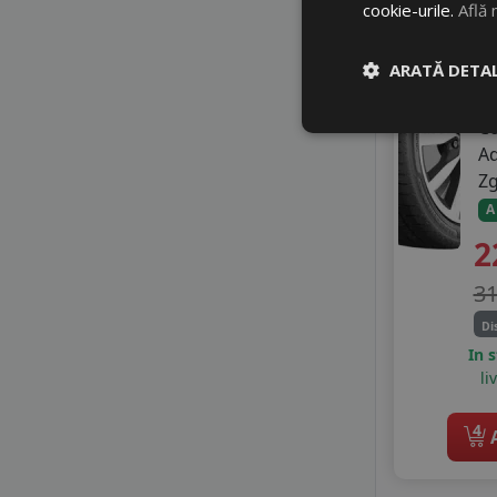
cookie-urile.
Află 
SEBRING
18
SPORTIVA
9
STARMAXX
ARATĂ DETAL
SUMITOMO
SUNNY
C
TAURUS
A
TERCELO
Z
TIGAR
A
TOMKET
2
TOURADOR
TRACMAX
3
TRIANGLE
Di
TRISTAR
In 
TYFOON
li
VIKING
WANLI
4
A
WESTLAKE
WINDFORCE
ZEETEX