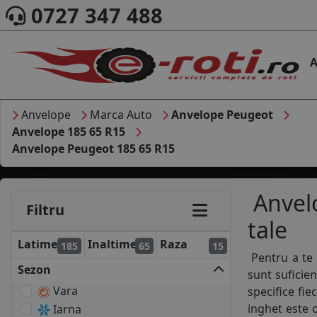
0727 347 488
A
Anvelope
Marca Auto
Anvelope Peugeot
Anvelope 185 65 R15
Anvelope Peugeot 185 65 R15
Anvelo
Filtru
tale
Latime
Inaltime
Raza
185
65
15
Pentru a te 
Sezon
sunt suficie
Vara
specifice fie
inghet este o
Iarna