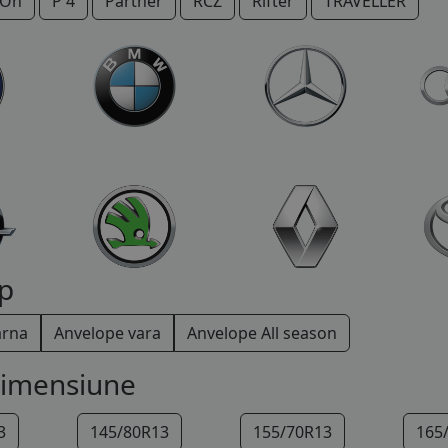
IOn
P 4
Partner
RCZ
Rifter
TRAVELLER
p
arna
Anvelope vara
Anvelope All season
dimensiune
3
145/80R13
155/70R13
165