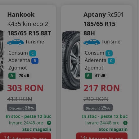
Hankook
Aptany
Rc501
K435 kin eco 2
185/65 R15
185/65 R15 88T
88H
Turisme
Turisme
Consum
Consum
C
C
Aderenta
Aderenta
B
C
Zgomot
Zgomot
A
70 dB
A
67 dB
303
RON
217
RON
413 RON
290 RON
26
25
%
%
Discount
Discount
In stoc - peste 12 buc
In stoc - peste 12 buc
livrare 24/48 ore
livrare 24/48 ore
Stoc magazin
Stoc magazin
4
4