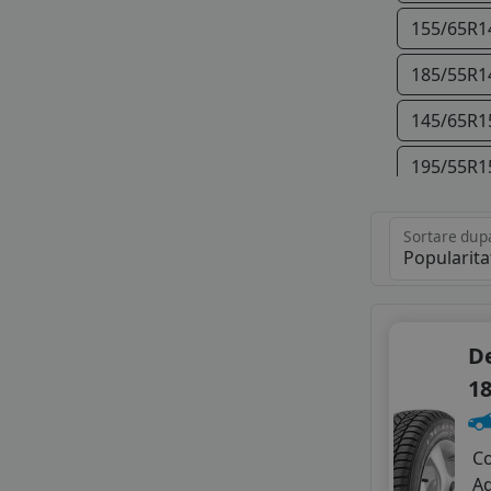
DOUBLE COIN
155/65R1
DOUBLESTAR
185/55R1
FIREMAX
FORTUNA
145/65R1
FORTUNE
GITI
195/55R1
GOLDLINE
GOODRIDE
205/70R1
GRENLANDER
Sortare dup
195/45R1
GRIPMAX
GT RADIAL
205/50R1
HEADWAY
HIFLY
215/65R1
D
KORMORAN
18
LANDSAIL
205/45R1
LASSA
225/45R1
LAUFENN
C
LEAO
A
225/45R1