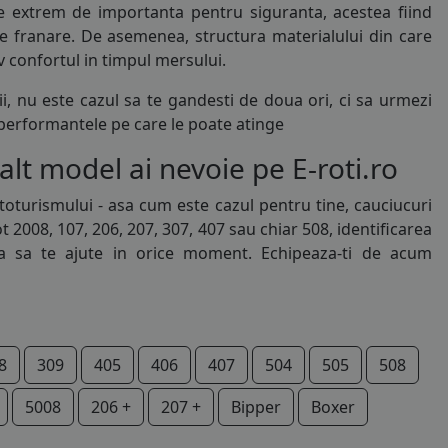
e extrem de importanta pentru siguranta, acestea fiind
 de franare. De asemenea, structura materialului din care
 confortul in timpul mersului.
, nu este cazul sa te gandesti de doua ori, ci sa urmezi
 performantele pe care le poate atinge
t model ai nevoie pe E-roti.ro
turismului - asa cum este cazul pentru tine, cauciucuri
008, 107, 206, 207, 307, 407 sau chiar 508, identificarea
ta sa te ajute in orice moment. Echipeaza-ti de acum
8
309
405
406
407
504
505
508
5008
206 +
207 +
Bipper
Boxer