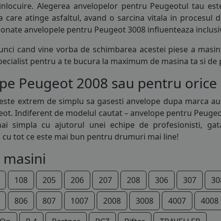
inlocuire. Alegerea anvelopelor pentru Peugeotul tau est
a care atinge asfaltul, avand o sarcina vitala in procesul
ionate anvelopele pentru Peugeot 3008 influenteaza inclusiv
unci cand vine vorba de schimbarea acestei piese a masinii
specialist pentru a te bucura la maximum de masina ta si de
e Peugeot 2008 sau pentru orice al
 este extrem de simplu sa gasesti
anvelope
dupa marca auto
ot. Indiferent de modelul cautat – anvelope pentru Peugeot 2
ai simpla cu ajutorul unei echipe de profesionisti, ga
 cu tot ce este mai bun pentru drumuri mai line!
 masini
108
205
206
207
208
306
307
30
806
807
1007
2008
3008
4007
4008