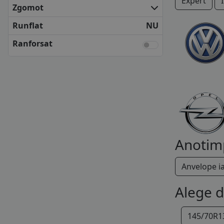
Expert
KLEBER
Zgomot
KUMHO
Runflat
NU
MATADOR
NEXEN
Ranforsat
SAVA
SEMPERIT
TOYO
UNIROYAL
VREDESTEIN
YOKOHAMA
ANVELOPE BUGET
APLUS
Anotim
APTANY
AUSTONE
Anvelope i
AUTOGREEN
BLACK ARROW
Alege 
CEAT
DELINTE
145/70R1
DELMAX