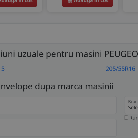
dauga in cos
Adauga in cos
iuni uzuale pentru masini PEUGE
15
205/55R16
anvelope dupa marca masinii
Bran
Run