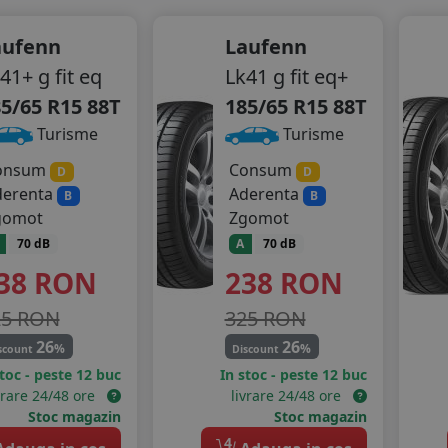
aufenn
Laufenn
41+ g fit eq
Lk41 g fit eq+
5/65 R15 88T
185/65 R15 88T
Turisme
Turisme
onsum
Consum
D
D
derenta
Aderenta
B
B
gomot
Zgomot
70 dB
A
70 dB
38
RON
238
RON
25 RON
325 RON
26
26
%
%
scount
Discount
stoc - peste 12 buc
In stoc - peste 12 buc
vrare 24/48 ore
livrare 24/48 ore
Stoc magazin
Stoc magazin
4