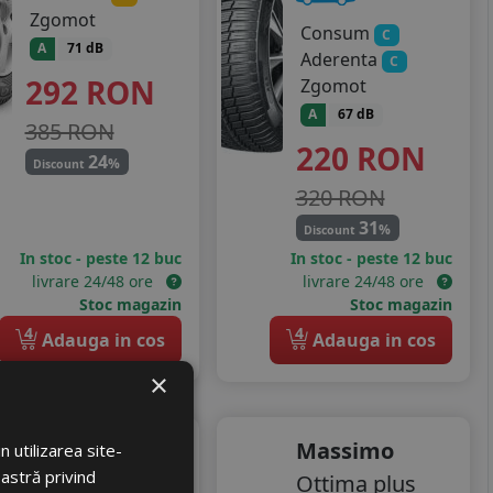
Zgomot
Consum
C
A
71 dB
Aderenta
C
292
RON
Zgomot
A
67 dB
385 RON
220
RON
24
%
Discount
320 RON
31
%
Discount
In stoc - peste 12 buc
In stoc - peste 12 buc
livrare 24/48 ore
livrare 24/48 ore
Stoc magazin
Stoc magazin
4
4
Adauga in cos
Adauga in cos
×
Debica
Massimo
 utilizarea site-
oastră privind
Navigator 3
Ottima plus