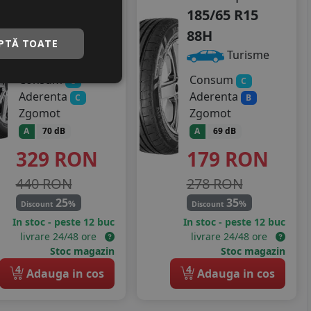
185/65 R15
185/65 R15
88H
88H
PTĂ TOATE
Turisme
Turisme
Consum
Consum
C
C
Aderenta
Aderenta
C
B
Zgomot
Zgomot
A
70 dB
A
69 dB
329
RON
179
RON
440 RON
278 RON
25
35
%
%
Discount
Discount
In stoc - peste 12 buc
In stoc - peste 12 buc
livrare 24/48 ore
livrare 24/48 ore
Stoc magazin
Stoc magazin
4
4
Adauga in cos
Adauga in cos