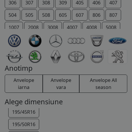
195/70R15
306
307
308
309
405
406
407
205/60R15
504
505
508
605
607
806
807
205/65R15
1007
2008
3008
4007
4008
5008
205/70R15
206 +
207 +
Bipper
Boxer
Expert
215/65R15
IOn
P 4
Partner
RCZ
Rifter
215/70R15
TRAVELLER
Anotimp
225/70R15
Anvelope
Anvelope
Anvelope All
255/75R15
iarna
vara
season
185/75R16
Alege dimensiune
195/45R16
195/50R16