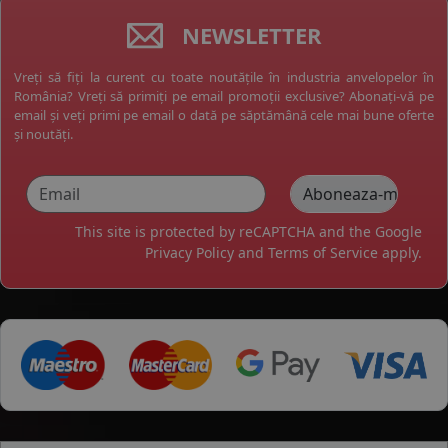
NEWSLETTER
Vreți să fiți la curent cu toate noutățile în industria anvelopelor în
România? Vreți să primiți pe email promoții exclusive? Abonați-vă pe
email și veți primi pe email o dată pe săptămână cele mai bune oferte
și noutăți.
This site is protected by reCAPTCHA and the Google
Privacy Policy
and
Terms of Service
apply.