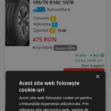
195/75 R16C 107R
Autoutilitare
Consum
D
Aderenta
C
Zgomot
B
74 dB
475
RON
612 RON
22
%
Discount
In stoc - 4 buc
livrare 24/48 ore
Stoc magazin
4
Adauga in cos
×
Acest site web folosește
cookie-uri
Taurus
Winter lt 201
Acest site web folosește cookie-uri pentru
195/75 R16C 107R
a îmbunătăți experiența utilizatorului. Prin
Autoutilitare
utilizarea site-ului nostru web, sunteți de