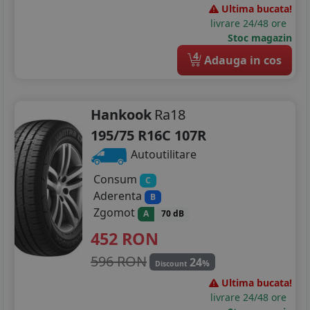
Ultima bucata!
livrare 24/48 ore
Stoc magazin
4
Adauga in cos
Hankook
Ra18
195/75 R16C 107R
Autoutilitare
Consum
C
Aderenta
B
Zgomot
A
70 dB
452
RON
596 RON
24
%
Discount
Ultima bucata!
livrare 24/48 ore