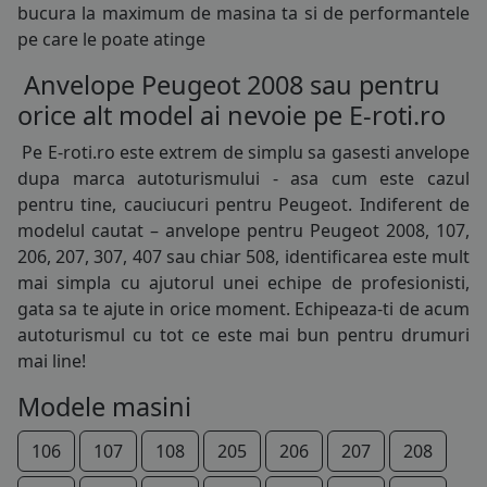
bucura la maximum de masina ta si de performantele
125/80R15
pe care le poate atinge
145/65R15
Anvelope Peugeot 2008 sau pentru
orice alt model ai nevoie pe E-roti.ro
165/60R15
Pe E-roti.ro este extrem de simplu sa gasesti
anvelope
175/55R15
dupa marca autoturismului - asa cum este cazul
pentru tine, cauciucuri pentru Peugeot. Indiferent de
185/55R15
modelul cautat – anvelope pentru Peugeot 2008, 107,
206, 207, 307, 407 sau chiar 508, identificarea este mult
185/60R15
mai simpla cu ajutorul unei echipe de profesionisti,
185/65R15
gata sa te ajute in orice moment. Echipeaza-ti de acum
autoturismul cu tot ce este mai bun pentru drumuri
195/55R15
mai line!
195/60R15
Modele masini
195/65R15
106
107
108
205
206
207
208