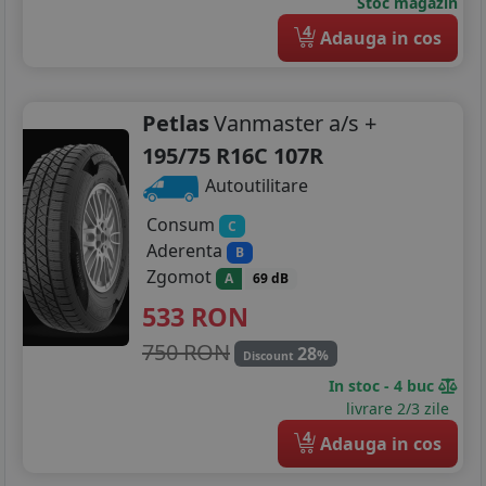
Stoc magazin
4
Adauga in cos
Petlas
Vanmaster a/s +
195/75 R16C 107R
Autoutilitare
Consum
C
Aderenta
B
Zgomot
A
69 dB
533
RON
750 RON
28
%
Discount
In stoc - 4 buc
livrare 2/3 zile
4
Adauga in cos