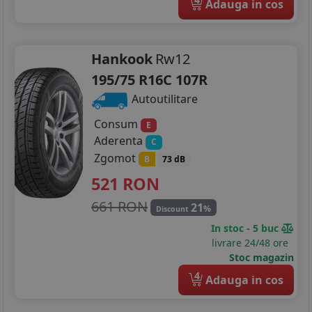
Adauga in cos
205/55R19
235/35R19
Hankook
Rw12
235/40R19
195/75 R16C 107R
Autoutilitare
235/50R19
Consum
E
Aderenta
C
Zgomot
B
73 dB
521
RON
661 RON
21
%
Discount
In stoc - 5 buc
livrare 24/48 ore
Stoc magazin
4
Adauga in cos