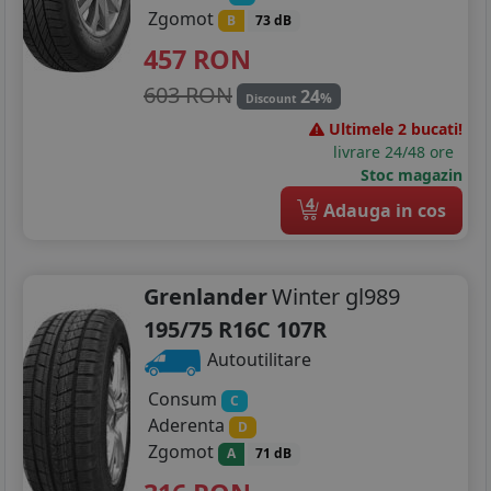
Zgomot
B
73 dB
457
RON
603 RON
24
%
Discount
Ultimele 2 bucati!
livrare 24/48 ore
Stoc magazin
4
Adauga in cos
Grenlander
Winter gl989
195/75 R16C 107R
Autoutilitare
Consum
C
Aderenta
D
Zgomot
A
71 dB