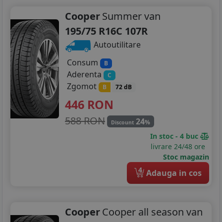
Cooper
Summer van
195/75 R16C 107R
Autoutilitare
Consum
B
Aderenta
C
Zgomot
B
72 dB
446
RON
588 RON
24
%
Discount
In stoc - 4 buc
livrare 24/48 ore
Stoc magazin
4
Adauga in cos
Cooper
Cooper all season van