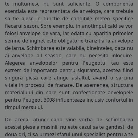
te multumesc nu sunt suficiente. O componenta
155/65R14
COS (
0 PRODUSE
)
esentiala este reprezentata de
anvelope
, care trebuie
165/65R14
sa fie alese in functie de conditiile meteo specifice
fiecarui sezon. Spre exemplu, in anotimpul cald se vor
165/70R14
folosi
anvelope de vara
, iar odata cu aparitia primelor
semne de inghet este obligatorie tranzitia la
anvelope
175/60R14
de iarna
. Schimbarea este valabila, bineinteles, daca nu
ai
anvelope all season
, care nu necesita inlocuire.
175/65R14
Alegerea anvelopelor pentru Peugeotul tau este
175/70R14
extrem de importanta pentru siguranta, acestea fiind
singura piesa care atinge asfaltul, avand o sarcina
185/55R14
vitala in procesul de franare. De asemenea, structura
materialului din care sunt confectionate anvelopele
185/60R14
pentru Peugeot 3008 influenteaza inclusiv confortul in
timpul mersului.
185/65R14
De aceea, atunci cand vine vorba de schimbarea
185/70R14
acestei piese a masinii, nu este cazul sa te gandesti de
doua ori, ci sa urmezi sfatul unui specialist pentru a te
195/70R14