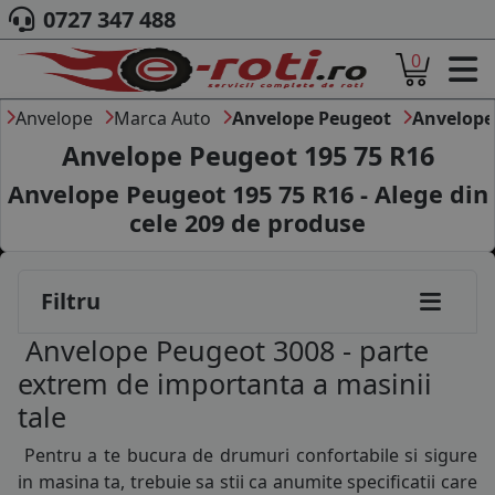
0727 347 488
0
ACASA
DESPRE NOI
Anvelope
Marca Auto
Anvelope Peugeot
Anvelope
ANVELOPE
Anvelope Peugeot 195 75 R16
AUTO
Anvelope Peugeot 195 75 R16 - Alege din
CAMION
cele
209
de produse
MOTO
145/70R13
AGROINDUSTRIALE
CAUTARE DUPA
145/80R13
Filtru
DIMENSIUNI
155/70R13
PRODUCATORI ANVELOPE
Anvelope Peugeot 3008 - parte
MARCA AUTO
165/65R13
extrem de importanta a masinii
BLOG
tale
165/70R13
B2B - COLABORARE COMPANII
Pentru a te bucura de drumuri confortabile si sigure
CONT
175/70R13
in masina ta, trebuie sa stii ca anumite specificatii care
CONTACT