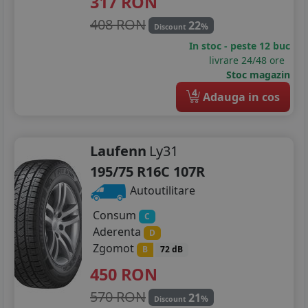
317
RON
215/70R16
408 RON
22
%
Discount
In stoc - peste 12 buc
215/75R16
livrare 24/48 ore
Stoc magazin
225/55R16
4
Adauga in cos
225/75R16
205/40R17
Laufenn
Ly31
205/45R17
195/75 R16C 107R
Autoutilitare
205/50R17
Consum
C
215/50R17
Aderenta
D
Zgomot
B
72 dB
215/55R17
450
RON
215/60R17
570 RON
21
%
Discount