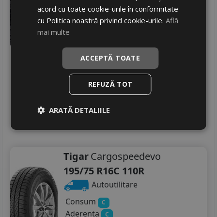
acord cu toate cookie-urile în conformitate
Consum
D
cu Politica noastră privind cookie-urile.
Află
Aderenta
C
mai multe
Zgomot
B
73 dB
479
RON
ACCEPTĂ TOATE
607 RON
21
%
Discount
Ultimele 3 bucati!
REFUZĂ TOT
livrare 24/48 ore
Stoc magazin
ARATĂ DETALIILE
4
Adauga in cos
Tigar
Cargospeedevo
195/75 R16C 110R
Autoutilitare
Consum
C
Aderenta
C