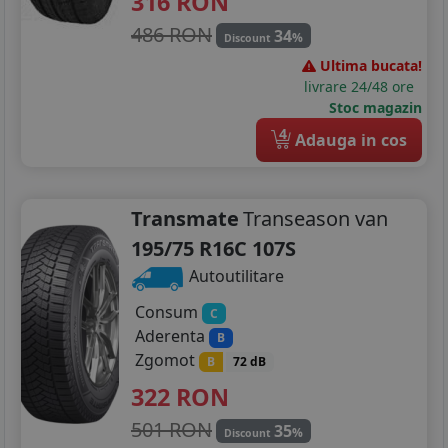
316
RON
486 RON
34
%
Discount
Ultima bucata!
livrare 24/48 ore
Stoc magazin
4
Adauga in cos
Transmate
Transeason van
195/75 R16C 107S
Autoutilitare
Consum
C
Aderenta
B
Zgomot
B
72 dB
322
RON
501 RON
35
%
Discount