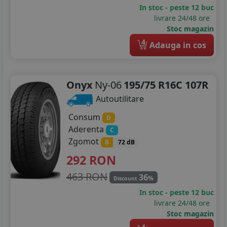
215/65R17
In stoc - peste 12 buc
livrare 24/48 ore
225/45R17
Stoc magazin
4
225/50R17
Adauga in cos
225/55R17
Onyx
Ny-06
195/75 R16C 107R
205/40R18
Autoutilitare
215/45R18
Consum
D
225/40R18
Aderenta
C
Zgomot
B
72 dB
225/45R18
292
RON
225/55R18
463 RON
36
%
Discount
235/45R18
In stoc - peste 12 buc
livrare 24/48 ore
245/45R18
Stoc magazin
4