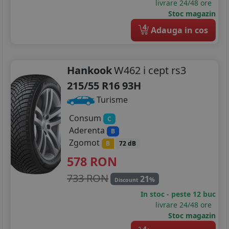
225/40R18
livrare 24/48 ore
Stoc magazin
225/45R18
4
Adauga in cos
225/55R18
235/45R18
Hankook
W462 i cept rs3
215/55 R16 93H
245/45R18
Turisme
205/55R19
Consum
C
235/35R19
Aderenta
B
Zgomot
B
72 dB
235/40R19
578
RON
235/50R19
733 RON
21
%
Discount
In stoc - peste 12 buc
livrare 24/48 ore
Stoc magazin
4