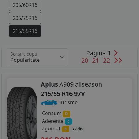
205/60R16
205/75R16
215/55R16
215/60R16
Pagina 1
Sortare dupa
215/65R16
20
21
22
215/70R16
215/75R16
Aplus
A909 allseason
215/55 R16 97V
225/55R16
Turisme
225/75R16
Consum
D
Aderenta
C
205/40R17
Zgomot
B
72 dB
205/45R17