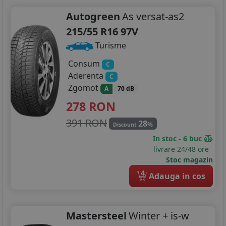
Autogreen
As versat-as2
215/55 R16 97V
Turisme
Consum
C
Aderenta
C
Zgomot
A
70 dB
278
RON
391 RON
28
%
Discount
In stoc - 6 buc
livrare 24/48 ore
Stoc magazin
4
Adauga in cos
Mastersteel
Winter + is-w