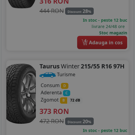
316
RON
205/50R17
444 RON
28
%
Discount
In stoc - peste 12 buc
215/50R17
livrare 24/48 ore
Stoc magazin
215/55R17
4
Adauga in cos
215/60R17
215/65R17
Taurus
Winter
215/55 R16 97H
225/45R17
Turisme
225/50R17
Consum
D
Aderenta
C
225/55R17
Zgomot
B
72 dB
373
RON
205/40R18
472 RON
20
%
215/45R18
Discount
In stoc - peste 12 buc