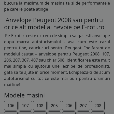
bucura la maximum de masina ta si de performantele
185/65R15
pe care le poate atinge
195/55R15
Anvelope Peugeot 2008 sau pentru
orice alt model ai nevoie pe E-roti.ro
195/60R15
Pe E-roti.ro este extrem de simplu sa gasesti
anvelope
195/65R15
dupa marca autoturismului - asa cum este cazul
pentru tine, cauciucuri pentru Peugeot. Indiferent de
195/70R15
modelul cautat – anvelope pentru Peugeot 2008, 107,
206, 207, 307, 407 sau chiar 508, identificarea este mult
205/60R15
mai simpla cu ajutorul unei echipe de profesionisti,
205/65R15
gata sa te ajute in orice moment. Echipeaza-ti de acum
autoturismul cu tot ce este mai bun pentru drumuri
205/70R15
mai line!
215/65R15
Modele masini
215/70R15
106
107
108
205
206
207
208