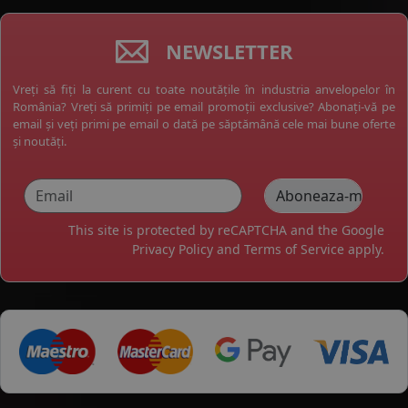
NEWSLETTER
Vreți să fiți la curent cu toate noutățile în industria anvelopelor în
România? Vreți să primiți pe email promoții exclusive? Abonați-vă pe
email și veți primi pe email o dată pe săptămână cele mai bune oferte
și noutăți.
This site is protected by reCAPTCHA and the Google
Privacy Policy
and
Terms of Service
apply.