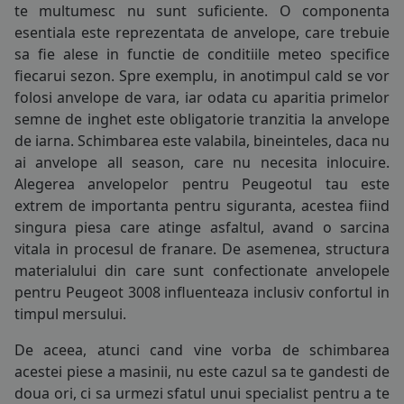
te multumesc nu sunt suficiente. O componenta
185/55R14
COS (
0 PRODUSE
)
esentiala este reprezentata de
anvelope
, care trebuie
185/60R14
sa fie alese in functie de conditiile meteo specifice
fiecarui sezon. Spre exemplu, in anotimpul cald se vor
185/65R14
folosi
anvelope de vara
, iar odata cu aparitia primelor
semne de inghet este obligatorie tranzitia la
anvelope
185/70R14
de iarna
. Schimbarea este valabila, bineinteles, daca nu
ai
anvelope all season
, care nu necesita inlocuire.
195/70R14
Alegerea anvelopelor pentru Peugeotul tau este
125/80R15
extrem de importanta pentru siguranta, acestea fiind
singura piesa care atinge asfaltul, avand o sarcina
145/65R15
vitala in procesul de franare. De asemenea, structura
materialului din care sunt confectionate anvelopele
165/60R15
pentru Peugeot 3008 influenteaza inclusiv confortul in
timpul mersului.
175/55R15
De aceea, atunci cand vine vorba de schimbarea
185/55R15
acestei piese a masinii, nu este cazul sa te gandesti de
doua ori, ci sa urmezi sfatul unui specialist pentru a te
185/60R15