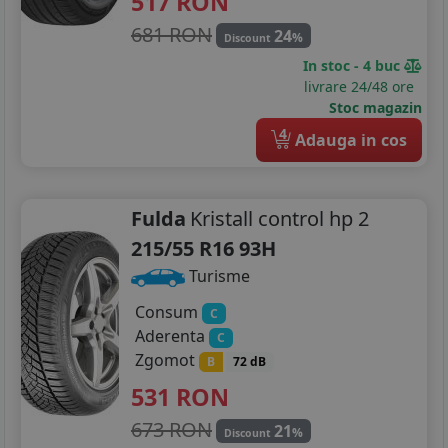
517
RON
681 RON
24
%
Discount
In stoc - 4 buc
livrare 24/48 ore
Stoc magazin
4
Adauga in cos
Fulda
Kristall control hp 2
215/55 R16 93H
Turisme
Consum
C
Aderenta
C
Zgomot
B
72 dB
531
RON
673 RON
21
%
Discount