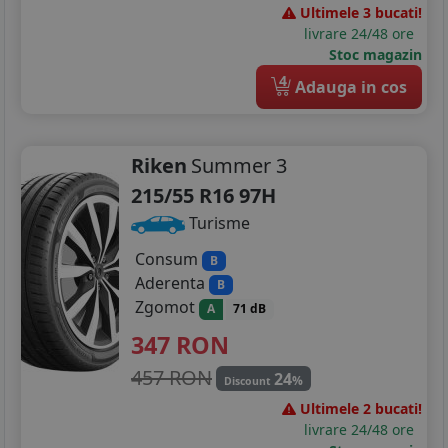
Ultimele 3 bucati!
livrare 24/48 ore
Stoc magazin
4
Adauga in cos
Riken
Summer 3
215/55 R16 97H
Turisme
Consum
B
Aderenta
B
Zgomot
A
71 dB
347
RON
457 RON
24
%
Discount
Ultimele 2 bucati!
livrare 24/48 ore