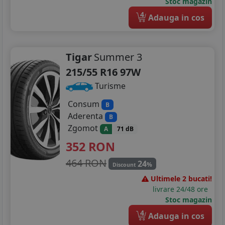
Stoc magazin
4
Adauga in cos
Tigar
Summer 3
215/55 R16 97W
Turisme
Consum
B
Aderenta
B
Zgomot
A
71 dB
352
RON
464 RON
24
%
Discount
Ultimele 2 bucati!
livrare 24/48 ore
Stoc magazin
4
Adauga in cos