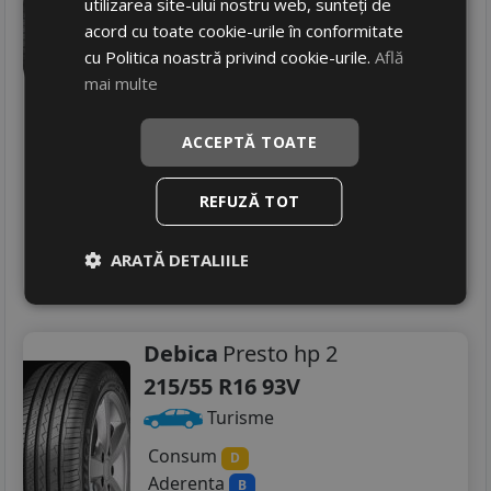
utilizarea site-ului nostru web, sunteți de
Consum
B
acord cu toate cookie-urile în conformitate
Aderenta
C
cu Politica noastră privind cookie-urile.
Află
Zgomot
B
72 dB
mai multe
466
RON
ACCEPTĂ TOATE
600 RON
22
%
Discount
In stoc - 4 buc
REFUZĂ TOT
livrare 24/48 ore
Stoc magazin
ARATĂ DETALIILE
4
Adauga in cos
Debica
Presto hp 2
215/55 R16 93V
Turisme
Consum
D
Aderenta
B