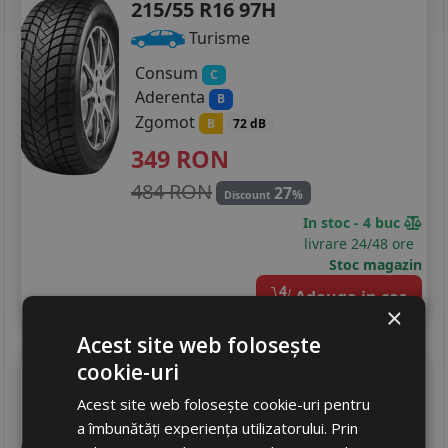
215/55 R16 97H
Turisme
Consum
C
Aderenta
B
Zgomot
B
72 dB
349
RON
484 RON
27
%
Discount
In stoc - 4 buc
livrare 24/48 ore
Stoc magazin
4
Adauga in cos
×
Acest site web folosește
cookie-uri
Debica
Navigator 3
215/55 R16 97V
Acest site web folosește cookie-uri pentru
a îmbunătăți experiența utilizatorului. Prin
Turisme