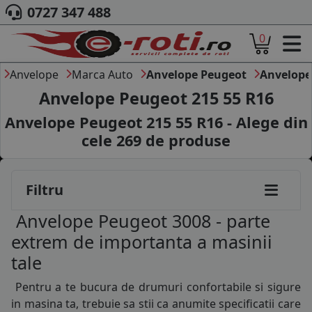
145/80R13
0727 347 488
155/70R13
0
ACASA
165/65R13
DESPRE NOI
Anvelope
Marca Auto
Anvelope Peugeot
Anvelope
165/70R13
ANVELOPE
Anvelope Peugeot 215 55 R16
AUTO
175/70R13
Anvelope Peugeot 215 55 R16 - Alege din
CAMION
cele
269
de produse
MOTO
155/65R14
AGROINDUSTRIALE
CAUTARE DUPA
165/65R14
Filtru
DIMENSIUNI
165/70R14
PRODUCATORI ANVELOPE
Anvelope Peugeot 3008 - parte
MARCA AUTO
175/60R14
extrem de importanta a masinii
BLOG
tale
175/65R14
B2B - COLABORARE COMPANII
Pentru a te bucura de drumuri confortabile si sigure
CONT
175/70R14
in masina ta, trebuie sa stii ca anumite specificatii care
CONTACT