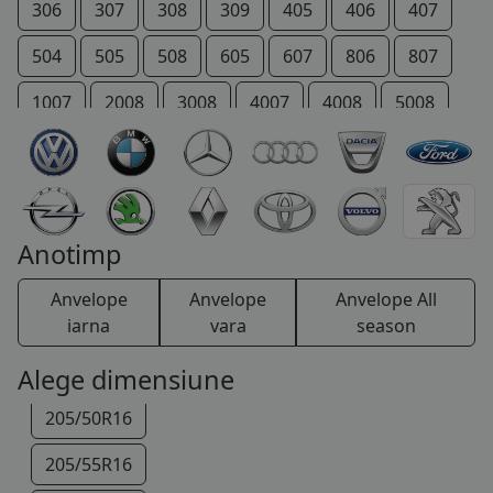
225/70R15
306
307
308
309
405
406
407
255/75R15
504
505
508
605
607
806
807
185/75R16
1007
2008
3008
4007
4008
5008
195/45R16
206 +
207 +
Bipper
Boxer
Expert
195/50R16
IOn
P 4
Partner
RCZ
Rifter
195/55R16
TRAVELLER
Anotimp
195/60R16
Anvelope
Anvelope
Anvelope All
195/75R16
iarna
vara
season
205/45R16
Alege dimensiune
205/50R16
205/55R16