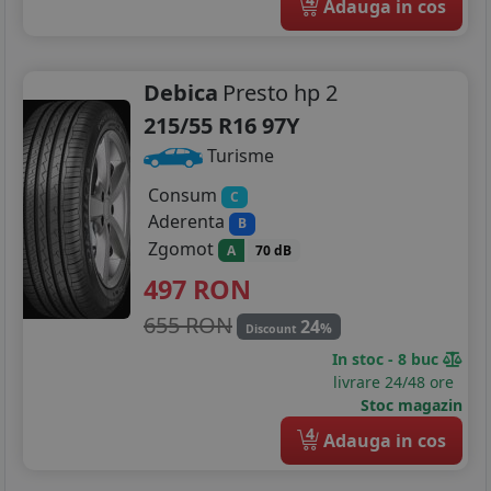
Adauga in cos
Debica
Presto hp 2
215/55 R16 97Y
Turisme
Consum
C
Aderenta
B
Zgomot
A
70 dB
497
RON
655 RON
24
%
Discount
In stoc - 8 buc
livrare 24/48 ore
Stoc magazin
4
Adauga in cos