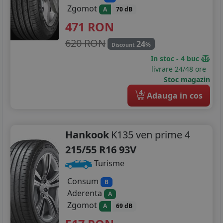
Zgomot
A
70 dB
471
RON
620 RON
24
%
Discount
In stoc - 4 buc
livrare 24/48 ore
Stoc magazin
4
Adauga in cos
Hankook
K135 ven prime 4
215/55 R16 93V
Turisme
Consum
B
Aderenta
A
Zgomot
A
69 dB