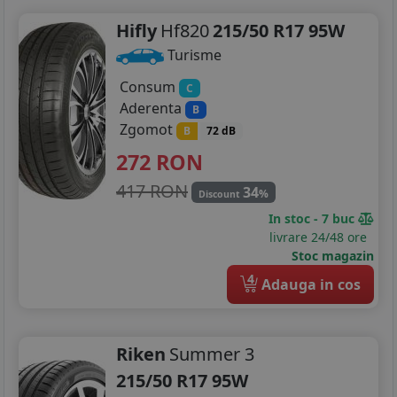
Hifly
Hf820
215/50 R17 95W
Turisme
Consum
C
Aderenta
B
Zgomot
B
72 dB
272
RON
417 RON
34
%
Discount
In stoc - 7 buc
livrare 24/48 ore
Stoc magazin
4
Adauga in cos
Riken
Summer 3
215/50 R17 95W