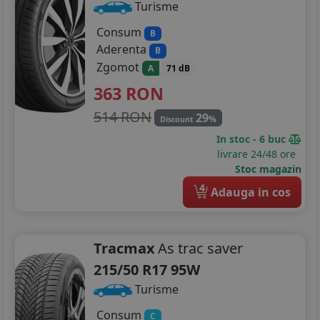
Turisme
Consum
B
Aderenta
B
Zgomot
A
71 dB
363
RON
514 RON
29
%
Discount
In stoc - 6 buc
livrare 24/48 ore
Stoc magazin
4
Adauga in cos
Tracmax
As trac saver
215/50 R17 95W
Turisme
Consum
C