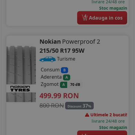
livrare 24/48 ore
Stoc magazin
4
Adauga in cos
Nokian
Powerproof 2
215/50 R17 95W
Turisme
Consum
B
Aderenta
A
Zgomot
A
70 dB
499.99
RON
800 RON
37
%
Discount
Ultimele 2 bucati!
livrare 24/48 ore
Stoc magazin