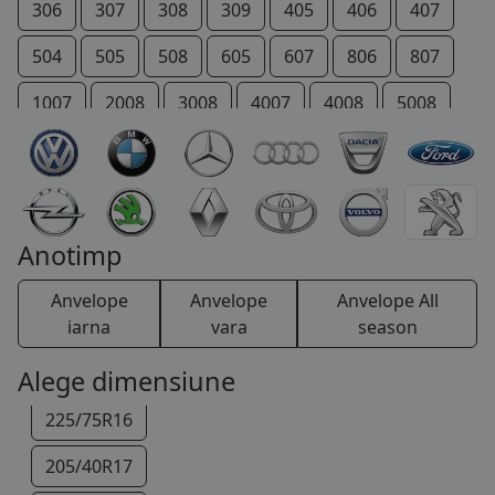
205/55R16
306
307
308
309
405
406
407
205/60R16
504
505
508
605
607
806
807
205/75R16
1007
2008
3008
4007
4008
5008
215/55R16
206 +
207 +
Bipper
Boxer
Expert
215/60R16
IOn
P 4
Partner
RCZ
Rifter
215/65R16
TRAVELLER
Anotimp
215/70R16
Anvelope
Anvelope
Anvelope All
215/75R16
iarna
vara
season
225/55R16
Alege dimensiune
225/75R16
205/40R17