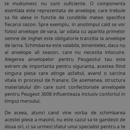
te multumesc nu sunt suficiente. O componenta
185/60R15
COS (
0 PRODUSE
)
esentiala este reprezentata de
anvelope
, care trebuie
185/65R15
sa fie alese in functie de conditiile meteo specifice
fiecarui sezon. Spre exemplu, in anotimpul cald se vor
195/55R15
folosi
anvelope de vara
, iar odata cu aparitia primelor
semne de inghet este obligatorie tranzitia la
anvelope
195/60R15
de iarna
. Schimbarea este valabila, bineinteles, daca nu
ai
anvelope all season
, care nu necesita inlocuire.
195/65R15
Alegerea anvelopelor pentru Peugeotul tau este
195/70R15
extrem de importanta pentru siguranta, acestea fiind
singura piesa care atinge asfaltul, avand o sarcina
205/60R15
vitala in procesul de franare. De asemenea, structura
materialului din care sunt confectionate anvelopele
205/65R15
pentru Peugeot 3008 influenteaza inclusiv confortul in
timpul mersului.
205/70R15
De aceea, atunci cand vine vorba de schimbarea
215/65R15
acestei piese a masinii, nu este cazul sa te gandesti de
doua ori, ci sa urmezi sfatul unui specialist pentru a te
215/70R15