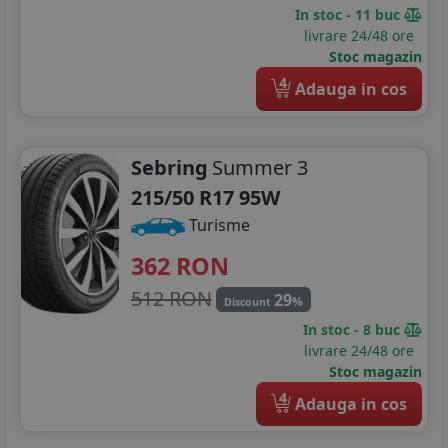
In stoc - 11 buc
livrare 24/48 ore
Stoc magazin
4
Adauga in cos
Sebring
Summer 3
215/50 R17 95W
Turisme
362
RON
512 RON
29
%
Discount
In stoc - 8 buc
livrare 24/48 ore
Stoc magazin
4
Adauga in cos