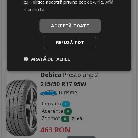
cu Politica noastră privind cookie-urile.
Află
540
RON
mai multe
750 RON
28
%
Discount
ACCEPTĂ TOATE
In stoc - 5 buc
livrare 24/48 ore
Stoc magazin
REFUZĂ TOT
4
Adauga in cos
ARATĂ DETALIILE
Debica
Presto uhp 2
215/50 R17 95W
Turisme
Consum
C
Aderenta
A
Zgomot
A
71 dB
463
RON