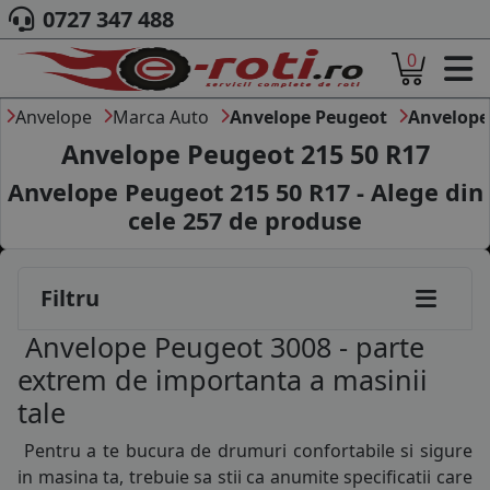
175/70R14
0727 347 488
185/55R14
0
ACASA
185/60R14
DESPRE NOI
Anvelope
Marca Auto
Anvelope Peugeot
Anvelope
185/65R14
ANVELOPE
Anvelope Peugeot 215 50 R17
AUTO
185/70R14
Anvelope Peugeot 215 50 R17 - Alege din
CAMION
cele
257
de produse
MOTO
195/70R14
AGROINDUSTRIALE
CAUTARE DUPA
125/80R15
Filtru
DIMENSIUNI
145/65R15
PRODUCATORI ANVELOPE
Anvelope Peugeot 3008 - parte
MARCA AUTO
165/60R15
extrem de importanta a masinii
BLOG
tale
175/55R15
B2B - COLABORARE COMPANII
Pentru a te bucura de drumuri confortabile si sigure
CONT
185/55R15
in masina ta, trebuie sa stii ca anumite specificatii care
CONTACT