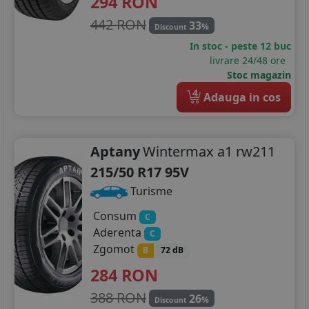
294
RON
225/40R18
442 RON
33
%
Discount
In stoc - peste 12 buc
225/45R18
livrare 24/48 ore
Stoc magazin
225/55R18
4
Adauga in cos
235/45R18
245/45R18
Aptany
Wintermax a1 rw211
205/55R19
215/50 R17 95V
Turisme
235/35R19
Consum
C
235/40R19
Aderenta
C
Zgomot
B
72 dB
235/50R19
284
RON
388 RON
26
%
Discount