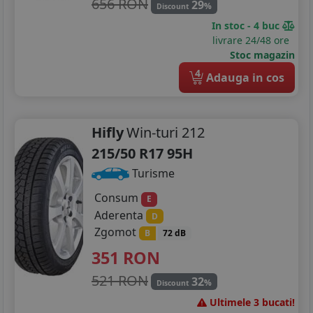
656 RON
29
%
Discount
In stoc - 4 buc
livrare 24/48 ore
Stoc magazin
4
Adauga in cos
Hifly
Win-turi 212
215/50 R17 95H
Turisme
Consum
E
Aderenta
D
Zgomot
B
72 dB
351
RON
521 RON
32
%
Discount
Ultimele 3 bucati!