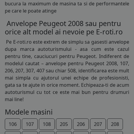
bucura la maximum de masina ta si de performantele
225/70R15
pe care le poate atinge
255/75R15
Anvelope Peugeot 2008 sau pentru
orice alt model ai nevoie pe E-roti.ro
185/75R16
Pe E-roti.ro este extrem de simplu sa gasesti
anvelope
195/45R16
dupa marca autoturismului - asa cum este cazul
pentru tine, cauciucuri pentru Peugeot. Indiferent de
195/50R16
modelul cautat – anvelope pentru Peugeot 2008, 107,
206, 207, 307, 407 sau chiar 508, identificarea este mult
195/55R16
mai simpla cu ajutorul unei echipe de profesionisti,
195/60R16
gata sa te ajute in orice moment. Echipeaza-ti de acum
autoturismul cu tot ce este mai bun pentru drumuri
195/75R16
mai line!
205/45R16
Modele masini
205/50R16
106
107
108
205
206
207
208