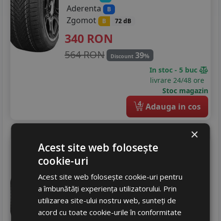
Aderenta
B
Zgomot
B
72 dB
340
RON
564 RON
39
%
Discount
In stoc - 5 buc
livrare 24/48 ore
Stoc magazin
4
Adauga in cos
×
Debica
Navigator 3
Acest site web folosește
215/50 R17 95V
cookie-uri
Turisme
Acest site web folosește cookie-uri pentru
a îmbunătăți experiența utilizatorului. Prin
Consum
B
utilizarea site-ului nostru web, sunteți de
Aderenta
C
acord cu toate cookie-urile în conformitate
Zgomot
B
72 dB