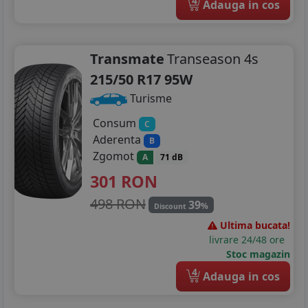
4
Adauga in cos
Transmate
Transeason 4s
215/50 R17 95W
Turisme
Consum
C
Aderenta
B
Zgomot
A
71 dB
301
RON
498 RON
39
%
Discount
Ultima bucata!
livrare 24/48 ore
Stoc magazin
4
Adauga in cos