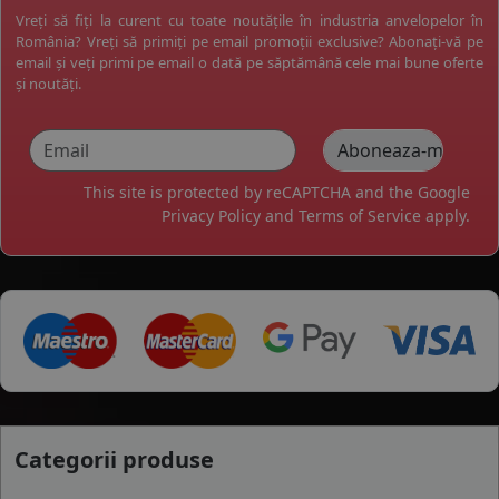
Vreți să fiți la curent cu toate noutățile în industria anvelopelor în
România? Vreți să primiți pe email promoții exclusive? Abonați-vă pe
email și veți primi pe email o dată pe săptămână cele mai bune oferte
și noutăți.
This site is protected by reCAPTCHA and the Google
Privacy Policy
and
Terms of Service
apply.
Categorii produse