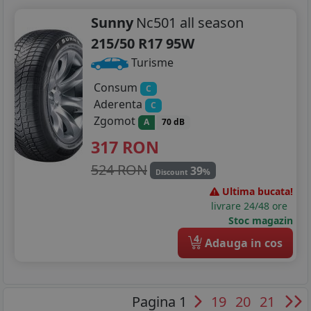
Sunny
Nc501 all season
215/50 R17 95W
Turisme
Consum
C
Aderenta
C
Zgomot
A
70 dB
317
RON
524 RON
39
%
Discount
Ultima bucata!
livrare 24/48 ore
Stoc magazin
4
Adauga in cos
Pagina 1
19
20
21