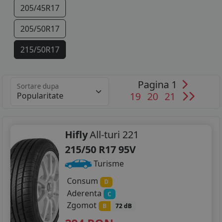
205/45R17
205/50R17
215/50R17
215/55R17
Pagina 1
Sortare dupa
215/60R17
19
20
21
215/65R17
225/45R17
Hifly
All-turi 221
215/50 R17 95V
225/50R17
Turisme
225/55R17
Consum
D
Aderenta
C
205/40R18
Zgomot
B
72 dB
215/45R18