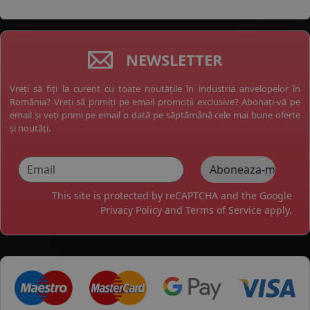
NEWSLETTER
Vreți să fiți la curent cu toate noutățile în industria anvelopelor în
România? Vreți să primiți pe email promoții exclusive? Abonați-vă pe
email și veți primi pe email o dată pe săptămână cele mai bune oferte
și noutăți.
This site is protected by reCAPTCHA and the Google
Privacy Policy
and
Terms of Service
apply.