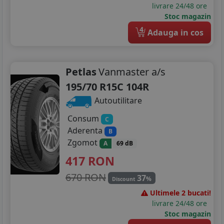
livrare 24/48 ore
Stoc magazin
4
Adauga in cos
Petlas
Vanmaster a/s
195/70 R15C 104R
Autoutilitare
Consum
C
Aderenta
B
Zgomot
A
69 dB
417
RON
670 RON
37
%
Discount
Ultimele 2 bucati!
livrare 24/48 ore
Stoc magazin