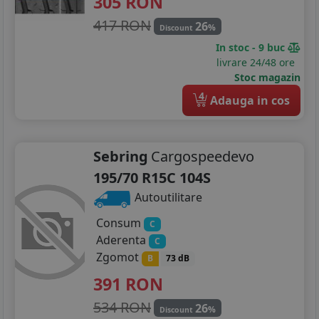
305
RON
195/45R16
417 RON
26
%
Discount
In stoc - 9 buc
195/50R16
livrare 24/48 ore
Stoc magazin
195/55R16
4
Adauga in cos
195/60R16
195/75R16
Sebring
Cargospeedevo
205/45R16
195/70 R15C 104S
Autoutilitare
205/50R16
Consum
C
205/55R16
Aderenta
C
Zgomot
B
73 dB
205/60R16
391
RON
205/75R16
534 RON
26
%
Discount