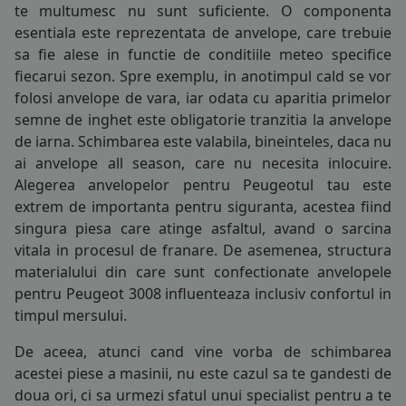
te multumesc nu sunt suficiente. O componenta
COS (
0 PRODUSE
)
esentiala este reprezentata de
anvelope
, care trebuie
sa fie alese in functie de conditiile meteo specifice
fiecarui sezon. Spre exemplu, in anotimpul cald se vor
folosi
anvelope de vara
, iar odata cu aparitia primelor
semne de inghet este obligatorie tranzitia la
anvelope
de iarna
. Schimbarea este valabila, bineinteles, daca nu
ai
anvelope all season
, care nu necesita inlocuire.
Alegerea anvelopelor pentru Peugeotul tau este
extrem de importanta pentru siguranta, acestea fiind
singura piesa care atinge asfaltul, avand o sarcina
vitala in procesul de franare. De asemenea, structura
materialului din care sunt confectionate anvelopele
145/70R13
pentru Peugeot 3008 influenteaza inclusiv confortul in
timpul mersului.
145/80R13
De aceea, atunci cand vine vorba de schimbarea
155/70R13
acestei piese a masinii, nu este cazul sa te gandesti de
doua ori, ci sa urmezi sfatul unui specialist pentru a te
165/65R13