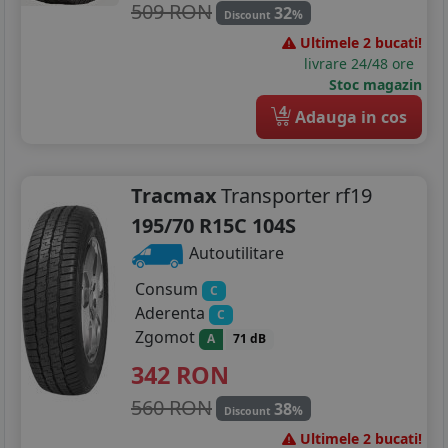
509 RON
32
%
Discount
Ultimele 2 bucati!
livrare 24/48 ore
Stoc magazin
4
Adauga in cos
Tracmax
Transporter rf19
195/70 R15C 104S
Autoutilitare
Consum
C
Aderenta
C
Zgomot
A
71 dB
342
RON
560 RON
38
%
Discount
Ultimele 2 bucati!