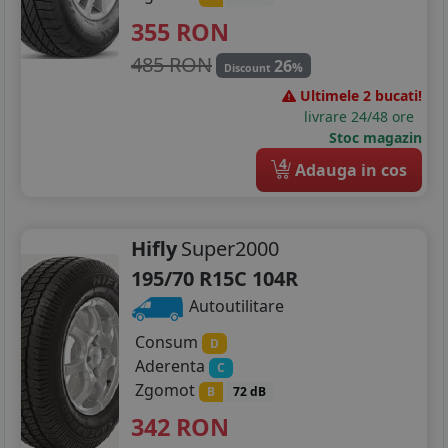
355
RON
485 RON
26
%
Discount
Ultimele 2 bucati!
livrare 24/48 ore
Stoc magazin
4
Adauga in cos
Hifly
Super2000
195/70 R15C 104R
Autoutilitare
Consum
D
Aderenta
C
Zgomot
B
72 dB
342
RON