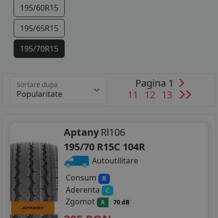
195/60R15
195/65R15
195/70R15
205/60R15
Pagina 1
Sortare dupa
205/65R15
11
12
13
205/70R15
215/65R15
Aptany
Rl106
195/70 R15C 104R
215/70R15
Autoutilitare
225/70R15
Consum
B
Aderenta
C
255/75R15
Zgomot
A
70 dB
185/75R16