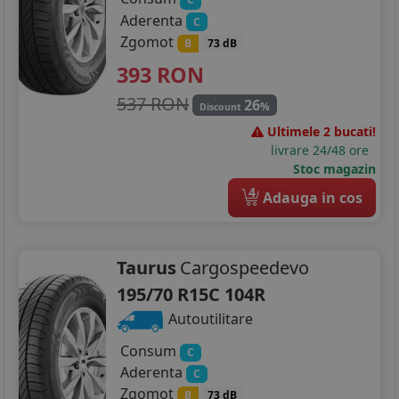
Aderenta
C
Zgomot
B
73 dB
393
RON
537 RON
26
%
Discount
Ultimele 2 bucati!
livrare 24/48 ore
Stoc magazin
4
Adauga in cos
Taurus
Cargospeedevo
195/70 R15C 104R
Autoutilitare
Consum
C
Aderenta
C
Zgomot
B
73 dB