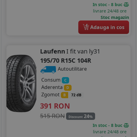
215/55R16
In stoc - 8 buc
livrare 24/48 ore
215/60R16
Stoc magazin
4
215/65R16
Adauga in cos
215/70R16
Laufenn
I fit van ly31
215/75R16
195/70 R15C 104R
225/55R16
Autoutilitare
225/75R16
Consum
C
Aderenta
D
205/40R17
Zgomot
B
72 dB
205/45R17
391
RON
515 RON
24
205/50R17
%
Discount
In stoc - 8 buc
215/50R17
livrare 24/48 ore