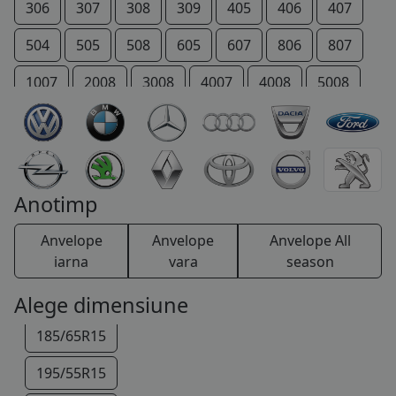
185/65R14
306
307
308
309
405
406
407
185/70R14
504
505
508
605
607
806
807
195/70R14
1007
2008
3008
4007
4008
5008
125/80R15
206 +
207 +
Bipper
Boxer
Expert
145/65R15
IOn
P 4
Partner
RCZ
Rifter
165/60R15
TRAVELLER
Anotimp
175/55R15
Anvelope
Anvelope
Anvelope All
185/55R15
iarna
vara
season
185/60R15
Alege dimensiune
185/65R15
195/55R15