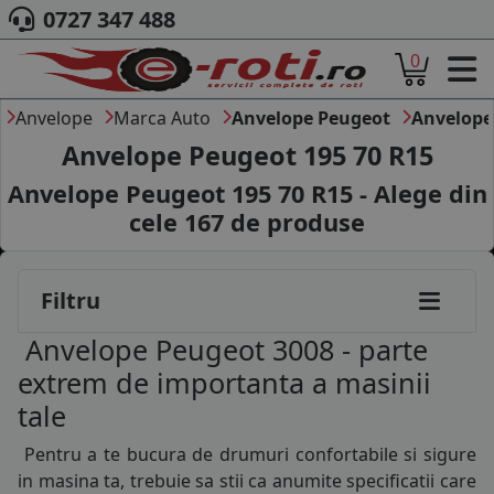
0727 347 488
0
ACASA
DESPRE NOI
Anvelope
Marca Auto
Anvelope Peugeot
Anvelope
ANVELOPE
Anvelope Peugeot 195 70 R15
AUTO
Anvelope Peugeot 195 70 R15 - Alege din
CAMION
cele
167
de produse
MOTO
AGROINDUSTRIALE
CAUTARE DUPA
Filtru
DIMENSIUNI
PRODUCATORI ANVELOPE
Anvelope Peugeot 3008 - parte
MARCA AUTO
extrem de importanta a masinii
BLOG
tale
B2B - COLABORARE COMPANII
Pentru a te bucura de drumuri confortabile si sigure
CONT
in masina ta, trebuie sa stii ca anumite specificatii care
CONTACT