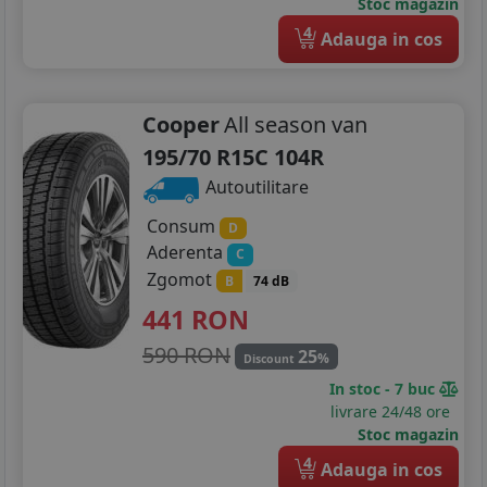
Stoc magazin
215/55R17
4
Adauga in cos
215/60R17
215/65R17
Cooper
All season van
195/70 R15C 104R
225/45R17
Autoutilitare
225/50R17
Consum
D
225/55R17
Aderenta
C
Zgomot
B
74 dB
205/40R18
441
RON
215/45R18
590 RON
25
%
Discount
225/40R18
In stoc - 7 buc
livrare 24/48 ore
225/45R18
Stoc magazin
4
Adauga in cos
225/55R18