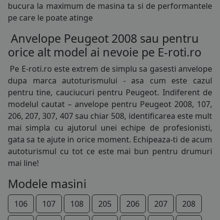
bucura la maximum de masina ta si de performantele
165/70R13
pe care le poate atinge
175/70R13
Anvelope Peugeot 2008 sau pentru
orice alt model ai nevoie pe E-roti.ro
155/65R14
Pe E-roti.ro este extrem de simplu sa gasesti
anvelope
165/65R14
dupa marca autoturismului - asa cum este cazul
pentru tine, cauciucuri pentru Peugeot. Indiferent de
165/70R14
modelul cautat – anvelope pentru Peugeot 2008, 107,
206, 207, 307, 407 sau chiar 508, identificarea este mult
175/60R14
mai simpla cu ajutorul unei echipe de profesionisti,
175/65R14
gata sa te ajute in orice moment. Echipeaza-ti de acum
autoturismul cu tot ce este mai bun pentru drumuri
175/70R14
mai line!
185/55R14
Modele masini
185/60R14
106
107
108
205
206
207
208