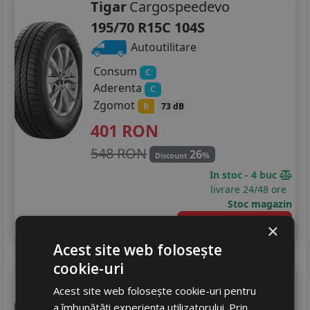
Tigar
Cargospeedevo
195/70 R15C 104S
Autoutilitare
Consum
C
Aderenta
C
Zgomot
B
73 dB
401
RON
548 RON
26
%
Discount
In stoc - 4 buc
livrare 24/48 ore
Stoc magazin
4
Adauga in cos
×
Acest site web folosește
cookie-uri
Hankook
Ra30
Acest site web folosește cookie-uri pentru
195/70 R15C 104R
a îmbunătăți experiența utilizatorului. Prin