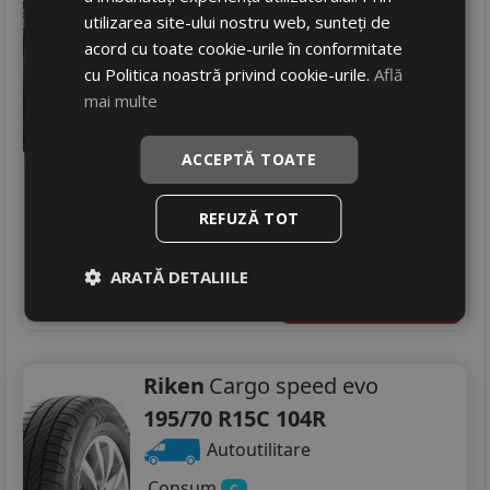
Autoutilitare
utilizarea site-ului nostru web, sunteți de
acord cu toate cookie-urile în conformitate
Consum
D
cu Politica noastră privind cookie-urile.
Află
Aderenta
C
mai multe
Zgomot
B
73 dB
447
RON
ACCEPTĂ TOATE
598 RON
25
%
Discount
REFUZĂ TOT
In stoc - 4 buc
livrare 24/48 ore
Stoc magazin
ARATĂ DETALIILE
4
Adauga in cos
Riken
Cargo speed evo
195/70 R15C 104R
Autoutilitare
Consum
C