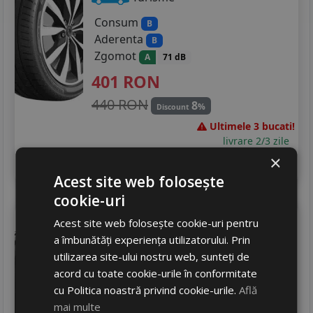
Consum
B
Aderenta
B
Zgomot
A
71 dB
401
RON
440 RON
8
%
Discount
Ultimele 3 bucati!
livrare 2/3 zile
×
4
Adauga in cos
Acest site web folosește
cookie-uri
Kormoran
Summer 3
Acest site web folosește cookie-uri pentru
235/35 R19 91Y
a îmbunătăți experiența utilizatorului. Prin
utilizarea site-ului nostru web, sunteți de
Turisme
acord cu toate cookie-urile în conformitate
Consum
B
cu Politica noastră privind cookie-urile.
Află
Aderenta
B
mai multe