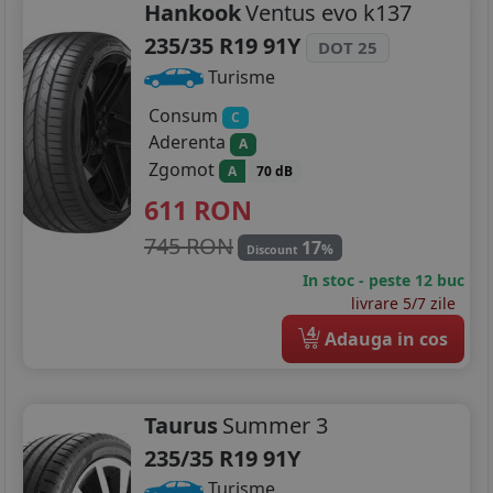
Hankook
Ventus evo k137
235/35 R19 91Y
DOT 25
Turisme
Consum
C
Aderenta
A
Zgomot
A
70 dB
611
RON
745 RON
17
%
Discount
In stoc - peste 12 buc
livrare 5/7 zile
4
Adauga in cos
Taurus
Summer 3
235/35 R19 91Y
Turisme