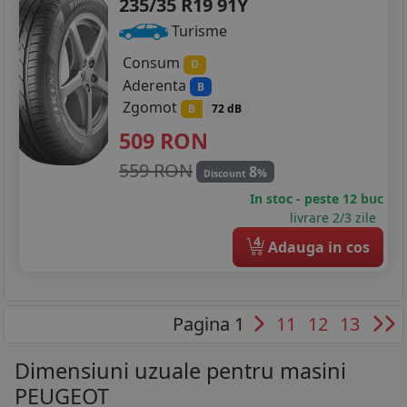
235/35 R19 91Y
Turisme
Consum
D
Aderenta
B
Zgomot
B
72 dB
509
RON
559 RON
8
%
Discount
In stoc - peste 12 buc
livrare 2/3 zile
4
Adauga in cos
Pagina 1
11
12
13
Dimensiuni uzuale pentru masini
PEUGEOT