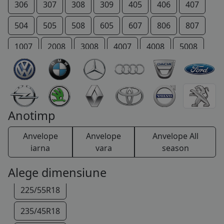
215/60R17
306
307
308
309
405
406
407
215/65R17
504
505
508
605
607
806
807
225/45R17
1007
2008
3008
4007
4008
5008
225/50R17
206 +
207 +
Bipper
Boxer
Expert
225/55R17
IOn
P 4
Partner
RCZ
Rifter
205/40R18
TRAVELLER
Anotimp
215/45R18
Anvelope
Anvelope
Anvelope All
225/40R18
iarna
vara
season
225/45R18
Alege dimensiune
225/55R18
235/45R18