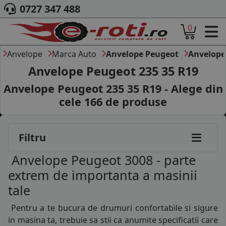
195/65R15
0727 347 488
195/70R15
0
ACASA
205/60R15
DESPRE NOI
Anvelope
Marca Auto
Anvelope Peugeot
Anvelope
205/65R15
ANVELOPE
Anvelope Peugeot 235 35 R19
AUTO
205/70R15
Anvelope Peugeot 235 35 R19 - Alege din
CAMION
cele
166
de produse
MOTO
215/65R15
AGROINDUSTRIALE
CAUTARE DUPA
215/70R15
Filtru
DIMENSIUNI
225/70R15
PRODUCATORI ANVELOPE
Anvelope Peugeot 3008 - parte
MARCA AUTO
255/75R15
extrem de importanta a masinii
BLOG
tale
185/75R16
B2B - COLABORARE COMPANII
Pentru a te bucura de drumuri confortabile si sigure
CONT
195/45R16
in masina ta, trebuie sa stii ca anumite specificatii care
CONTACT