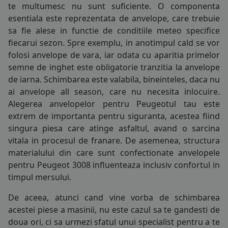
te multumesc nu sunt suficiente. O componenta
195/50R16
COS (
0 PRODUSE
)
esentiala este reprezentata de
anvelope
, care trebuie
195/55R16
sa fie alese in functie de conditiile meteo specifice
fiecarui sezon. Spre exemplu, in anotimpul cald se vor
195/60R16
folosi
anvelope de vara
, iar odata cu aparitia primelor
semne de inghet este obligatorie tranzitia la
anvelope
195/75R16
de iarna
. Schimbarea este valabila, bineinteles, daca nu
ai
anvelope all season
, care nu necesita inlocuire.
205/45R16
Alegerea anvelopelor pentru Peugeotul tau este
205/50R16
extrem de importanta pentru siguranta, acestea fiind
singura piesa care atinge asfaltul, avand o sarcina
205/55R16
vitala in procesul de franare. De asemenea, structura
materialului din care sunt confectionate anvelopele
205/60R16
pentru Peugeot 3008 influenteaza inclusiv confortul in
timpul mersului.
205/75R16
De aceea, atunci cand vine vorba de schimbarea
215/55R16
acestei piese a masinii, nu este cazul sa te gandesti de
doua ori, ci sa urmezi sfatul unui specialist pentru a te
215/60R16