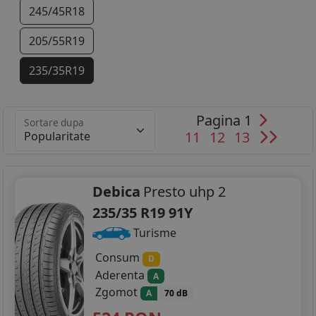
245/45R18
205/55R19
235/35R19
235/40R19
Pagina 1
Sortare dupa
235/50R19
11
12
13
Debica
Presto uhp 2
235/35 R19 91Y
Turisme
Consum
D
Aderenta
A
Zgomot
A
70 dB