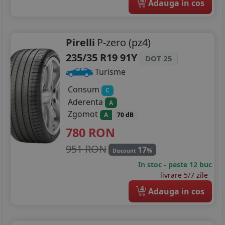
Adauga in cos
Pirelli
P-zero (pz4)
235/35 R19 91Y
DOT 25
Turisme
Consum
C
Aderenta
A
Zgomot
A
70 dB
780
RON
951 RON
17
%
Discount
In stoc - peste 12 buc
livrare 5/7 zile
4
Adauga in cos