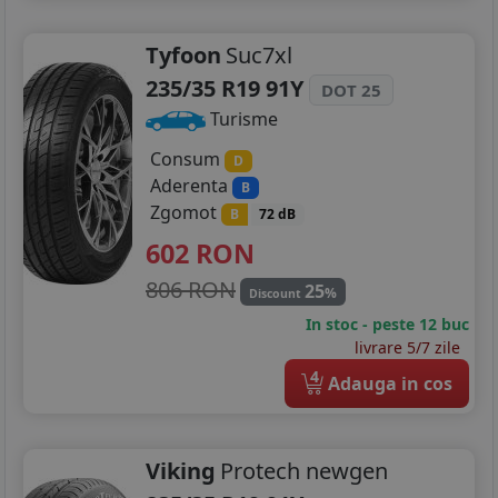
Tyfoon
Suc7xl
235/35 R19 91Y
DOT 25
Turisme
Consum
D
Aderenta
B
Zgomot
B
72 dB
602
RON
806 RON
25
%
Discount
In stoc - peste 12 buc
livrare 5/7 zile
4
Adauga in cos
Viking
Protech newgen