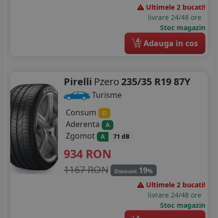
Ultimele 2 bucati!
livrare 24/48 ore
Stoc magazin
4
Adauga in cos
Pirelli
Pzero
235/35 R19 87Y
Turisme
Consum
D
Aderenta
A
Zgomot
A
71 dB
934
RON
1167 RON
19
%
Discount
Ultimele 2 bucati!
livrare 24/48 ore
Stoc magazin
4