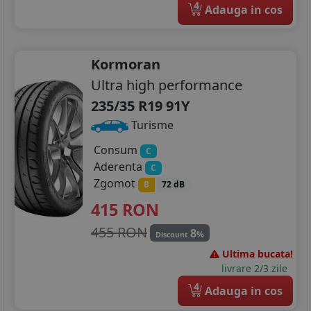
4
Adauga in cos
Kormoran
Ultra high performance
235/35 R19 91Y
Turisme
Consum
C
Aderenta
C
Zgomot
B
72 dB
415
RON
455 RON
8
%
Discount
Ultima bucata!
livrare 2/3 zile
4
Adauga in cos