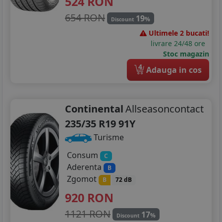
524
RON
654 RON
19
%
Discount
Ultimele 2 bucati!
livrare 24/48 ore
Stoc magazin
4
Adauga in cos
Continental
Allseasoncontact
235/35 R19 91Y
Turisme
Consum
C
Aderenta
B
Zgomot
B
72 dB
920
RON
1121 RON
17
%
Discount