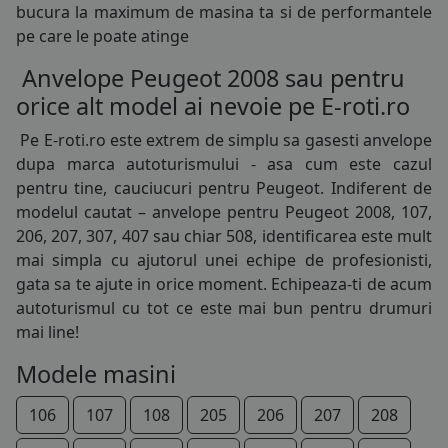
bucura la maximum de masina ta si de performantele
215/65R16
pe care le poate atinge
215/70R16
Anvelope Peugeot 2008 sau pentru
orice alt model ai nevoie pe E-roti.ro
215/75R16
Pe E-roti.ro este extrem de simplu sa gasesti
anvelope
225/55R16
dupa marca autoturismului - asa cum este cazul
pentru tine, cauciucuri pentru Peugeot. Indiferent de
225/75R16
modelul cautat – anvelope pentru Peugeot 2008, 107,
206, 207, 307, 407 sau chiar 508, identificarea este mult
205/40R17
mai simpla cu ajutorul unei echipe de profesionisti,
205/45R17
gata sa te ajute in orice moment. Echipeaza-ti de acum
autoturismul cu tot ce este mai bun pentru drumuri
205/50R17
mai line!
215/50R17
Modele masini
215/55R17
106
107
108
205
206
207
208