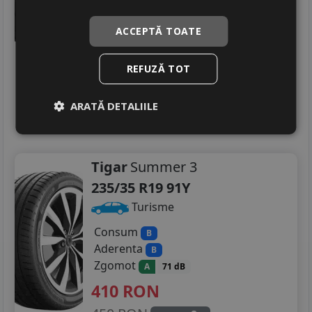
Zgomot
A
71 dB
430
RON
ACCEPTĂ TOATE
472 RON
8
%
Discount
REFUZĂ TOT
Ultimele 2 bucati!
livrare 2/3 zile
ARATĂ DETALIILE
4
Adauga in cos
Tigar
Summer 3
235/35 R19 91Y
Turisme
Consum
B
Aderenta
B
Zgomot
A
71 dB
410
RON