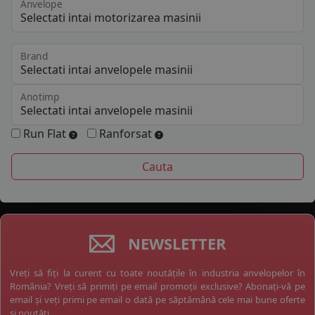
Anvelope
Brand
Anotimp
Run Flat
Ranforsat
NEWSLETTER
Vreți să fiți la curent cu toate noutățile în industria anvelopelor în
România? Vreți să primiți pe email promoții exclusive? Abonați-vă pe
email și veți primi pe email o dată pe săptămână cele mai bune oferte
și noutăți.