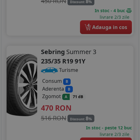
450 RON
8
%
Discount
In stoc - 4 buc
livrare 2/3 zile
4
Adauga in cos
Sebring
Summer 3
235/35 R19 91Y
Turisme
Consum
B
Aderenta
B
Zgomot
A
71 dB
470
RON
516 RON
8
%
Discount
In stoc - peste 12 buc
livrare 2/3 zile