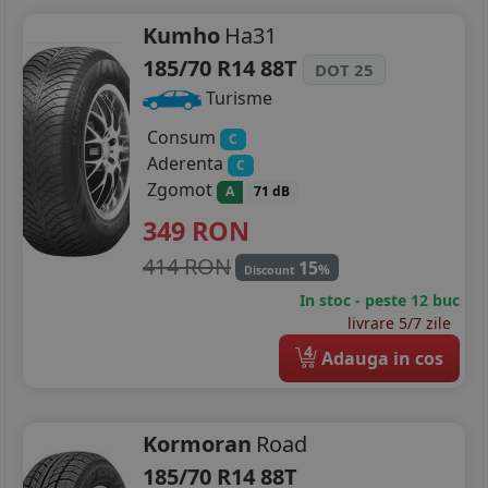
Kumho
Ha31
215/50R17
185/70 R14 88T
DOT 25
215/55R17
Turisme
215/60R17
Consum
C
Aderenta
C
215/65R17
Zgomot
A
71 dB
225/45R17
349
RON
225/50R17
414 RON
15
%
Discount
In stoc - peste 12 buc
225/55R17
livrare 5/7 zile
4
205/40R18
Adauga in cos
215/45R18
Kormoran
Road
225/40R18
185/70 R14 88T