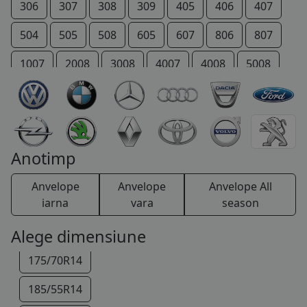
155/70R13
306
307
308
309
405
406
407
165/65R13
504
505
508
605
607
806
807
165/70R13
1007
2008
3008
4007
4008
5008
175/70R13
206 +
207 +
Bipper
Boxer
Expert
155/65R14
IOn
P 4
Partner
RCZ
Rifter
165/65R14
TRAVELLER
Anotimp
165/70R14
Anvelope
Anvelope
Anvelope All
175/60R14
iarna
vara
season
175/65R14
Alege dimensiune
175/70R14
185/55R14