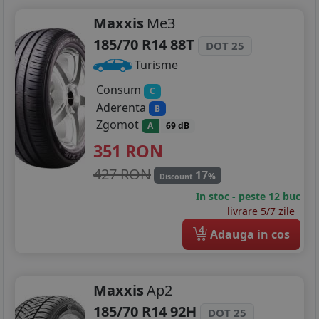
Maxxis
Me3
185/70 R14 88T
DOT 25
Turisme
Consum
C
Aderenta
B
Zgomot
A
69 dB
351
RON
427 RON
17
%
Discount
In stoc - peste 12 buc
livrare 5/7 zile
4
Adauga in cos
Maxxis
Ap2
185/70 R14 92H
DOT 25