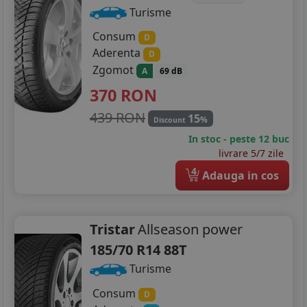
Turisme
Consum
D
Aderenta
D
Zgomot
A
69 dB
370
RON
439 RON
15
%
Discount
In stoc - peste 12 buc
livrare 5/7 zile
4
Adauga in cos
Tristar
Allseason power
185/70 R14 88T
Turisme
Consum
D