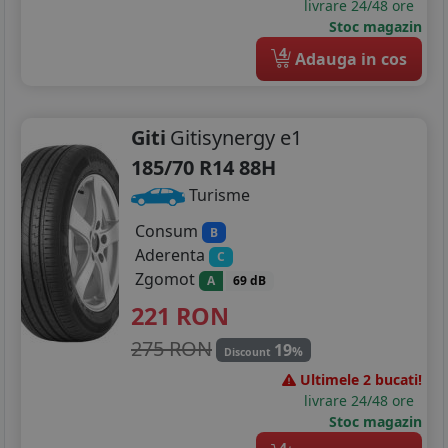
255/75R15
livrare 24/48 ore
Stoc magazin
185/75R16
4
Adauga in cos
195/45R16
195/50R16
Giti
Gitisynergy e1
185/70 R14 88H
195/55R16
Turisme
195/60R16
Consum
B
195/75R16
Aderenta
C
Zgomot
A
69 dB
205/45R16
221
RON
205/50R16
275 RON
19
%
Discount
205/55R16
Ultimele 2 bucati!
livrare 24/48 ore
205/60R16
Stoc magazin
4