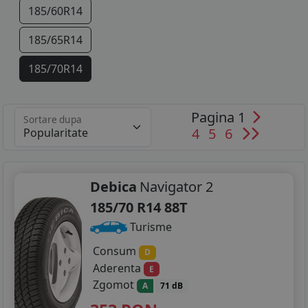
185/60R14
185/65R14
185/70R14
195/70R14
Pagina 1
Sortare dupa
125/80R15
4
5
6
145/65R15
165/60R15
Debica
Navigator 2
185/70 R14 88T
175/55R15
Turisme
185/55R15
Consum
D
Aderenta
E
185/60R15
Zgomot
A
71 dB
185/65R15