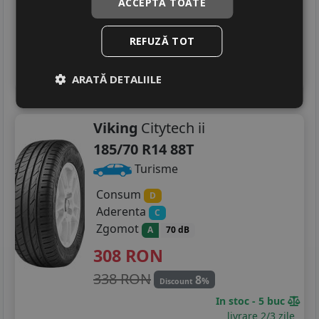
ACCEPTĂ TOATE
396 RON
8
%
Discount
In stoc - peste 12 buc
REFUZĂ TOT
livrare 2/3 zile
4
Adauga in cos
ARATĂ DETALIILE
Viking
Citytech ii
185/70 R14 88T
Turisme
Consum
D
Aderenta
C
Zgomot
A
70 dB
308
RON
338 RON
8
%
Discount
In stoc - 5 buc
livrare 2/3 zile