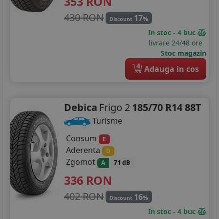
353
RON
195/55R15
430 RON
17
%
Discount
In stoc - 4 buc
195/60R15
livrare 24/48 ore
Stoc magazin
195/65R15
4
Adauga in cos
195/70R15
205/60R15
Debica
Frigo 2
185/70 R14 88T
205/65R15
Turisme
205/70R15
Consum
E
Aderenta
D
215/65R15
Zgomot
A
71 dB
336
RON
215/70R15
402 RON
16
%
225/70R15
Discount
In stoc - 4 buc