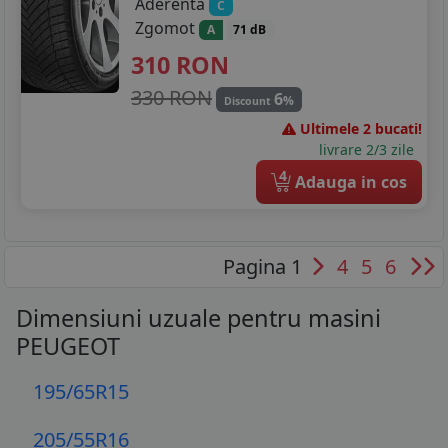
Aderenta
C
Zgomot
A
71 dB
310
RON
330 RON
6
%
Discount
Ultimele 2 bucati!
livrare 2/3 zile
4
Adauga in cos
Pagina 1
4
5
6
Dimensiuni uzuale pentru masini
PEUGEOT
195/65R15
205/55R16