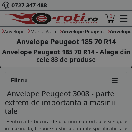
0727 347 488
0
ACASA
DESPRE NOI
Anvelope
Marca Auto
Anvelope Peugeot
Anvelope
ANVELOPE
Anvelope Peugeot 185 70 R14
AUTO
Anvelope Peugeot 185 70 R14 - Alege din
CAMION
cele
83
de produse
MOTO
AGROINDUSTRIALE
CAUTARE DUPA
Filtru
DIMENSIUNI
PRODUCATORI ANVELOPE
Anvelope Peugeot 3008 - parte
MARCA AUTO
extrem de importanta a masinii
BLOG
tale
B2B - COLABORARE COMPANII
Pentru a te bucura de drumuri confortabile si sigure
CONT
in masina ta, trebuie sa stii ca anumite specificatii care
CONTACT