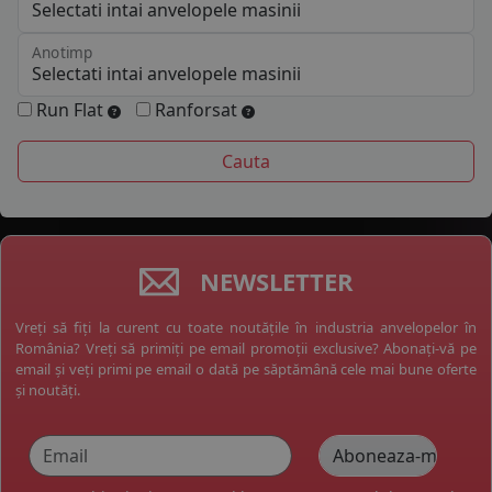
Anotimp
Run Flat
Ranforsat
NEWSLETTER
Vreți să fiți la curent cu toate noutățile în industria anvelopelor în
România? Vreți să primiți pe email promoții exclusive? Abonați-vă pe
email și veți primi pe email o dată pe săptămână cele mai bune oferte
și noutăți.