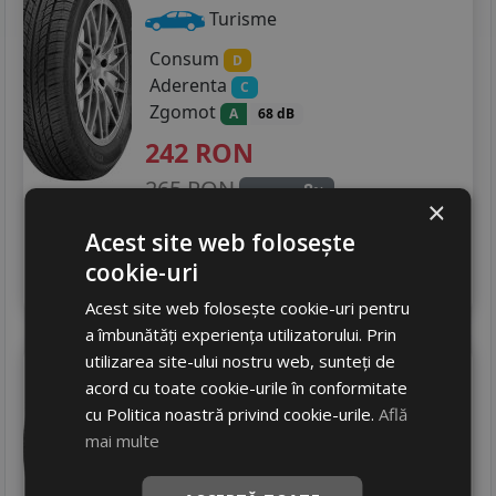
225/45R18
Turisme
225/55R18
Consum
D
Aderenta
C
235/45R18
Zgomot
A
68 dB
245/45R18
242
RON
265 RON
205/55R19
8
%
Discount
×
Ultima bucata!
235/35R19
Acest site web folosește
livrare 2/3 zile
cookie-uri
4
235/40R19
Adauga in cos
Acest site web folosește cookie-uri pentru
235/50R19
a îmbunătăți experiența utilizatorului. Prin
utilizarea site-ului nostru web, sunteți de
Viking
Citytech ii
acord cu toate cookie-urile în conformitate
185/70 R14 88T
cu Politica noastră privind cookie-urile.
Află
Turisme
mai multe
361
RON