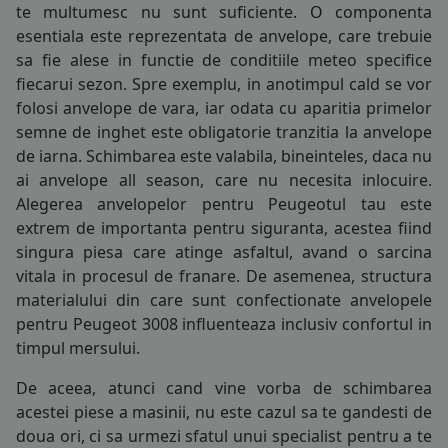
te multumesc nu sunt suficiente. O componenta
COS (
0 PRODUSE
)
esentiala este reprezentata de
anvelope
, care trebuie
sa fie alese in functie de conditiile meteo specifice
fiecarui sezon. Spre exemplu, in anotimpul cald se vor
folosi
anvelope de vara
, iar odata cu aparitia primelor
semne de inghet este obligatorie tranzitia la
anvelope
de iarna
. Schimbarea este valabila, bineinteles, daca nu
ai
anvelope all season
, care nu necesita inlocuire.
Alegerea anvelopelor pentru Peugeotul tau este
extrem de importanta pentru siguranta, acestea fiind
singura piesa care atinge asfaltul, avand o sarcina
vitala in procesul de franare. De asemenea, structura
materialului din care sunt confectionate anvelopele
pentru Peugeot 3008 influenteaza inclusiv confortul in
timpul mersului.
De aceea, atunci cand vine vorba de schimbarea
acestei piese a masinii, nu este cazul sa te gandesti de
doua ori, ci sa urmezi sfatul unui specialist pentru a te