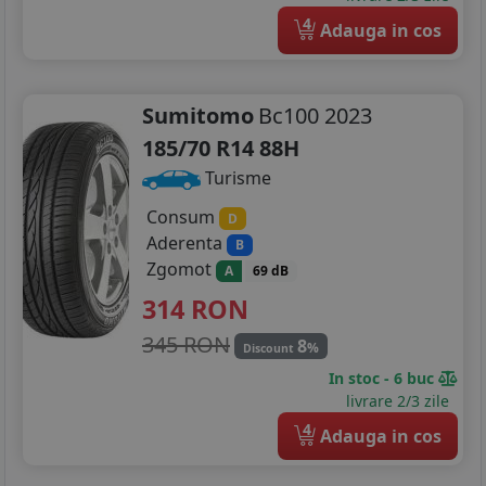
4
Adauga in cos
Sumitomo
Bc100 2023
185/70 R14 88H
Turisme
Consum
D
Aderenta
B
Zgomot
A
69 dB
314
RON
345 RON
8
%
Discount
In stoc - 6 buc
livrare 2/3 zile
4
Adauga in cos