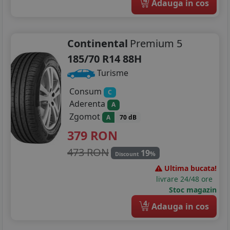
Adauga in cos
205/75R16
215/55R16
Continental
Premium 5
215/60R16
185/70 R14 88H
Turisme
215/65R16
Consum
C
215/70R16
Aderenta
A
215/75R16
Zgomot
A
70 dB
379
RON
225/55R16
473 RON
19
%
Discount
225/75R16
Ultima bucata!
livrare 24/48 ore
205/40R17
Stoc magazin
205/45R17
4
Adauga in cos
205/50R17