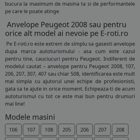
bucura la maximum de masina ta si de performantele
pe care le poate atinge
Anvelope Peugeot 2008 sau pentru
orice alt model ai nevoie pe E-roti.ro
Pe E-roti.ro este extrem de simplu sa gasesti
anvelope
dupa marca autoturismului - asa cum este cazul
pentru tine, cauciucuri pentru Peugeot. Indiferent de
modelul cautat – anvelope pentru Peugeot 2008, 107,
206, 207, 307, 407 sau chiar 508, identificarea este mult
mai simpla cu ajutorul unei echipe de profesionisti,
gata sa te ajute in orice moment. Echipeaza-ti de acum
autoturismul cu tot ce este mai bun pentru drumuri
mai line!
145/70R13
Modele masini
145/80R13
106
107
108
205
206
207
208