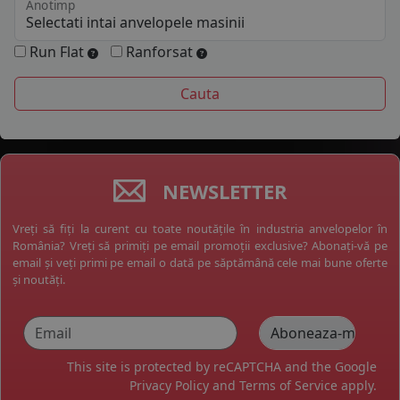
Anotimp
Run Flat
Ranforsat
NEWSLETTER
Vreți să fiți la curent cu toate noutățile în industria anvelopelor în
România? Vreți să primiți pe email promoții exclusive? Abonați-vă pe
email și veți primi pe email o dată pe săptămână cele mai bune oferte
și noutăți.
This site is protected by reCAPTCHA and the Google
Privacy Policy
and
Terms of Service
apply.