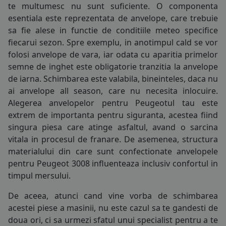
te multumesc nu sunt suficiente. O componenta
COS (
0 PRODUSE
)
esentiala este reprezentata de
anvelope
, care trebuie
sa fie alese in functie de conditiile meteo specifice
fiecarui sezon. Spre exemplu, in anotimpul cald se vor
folosi
anvelope de vara
, iar odata cu aparitia primelor
semne de inghet este obligatorie tranzitia la
anvelope
de iarna
. Schimbarea este valabila, bineinteles, daca nu
ai
anvelope all season
, care nu necesita inlocuire.
Alegerea anvelopelor pentru Peugeotul tau este
extrem de importanta pentru siguranta, acestea fiind
singura piesa care atinge asfaltul, avand o sarcina
vitala in procesul de franare. De asemenea, structura
materialului din care sunt confectionate anvelopele
pentru Peugeot 3008 influenteaza inclusiv confortul in
timpul mersului.
De aceea, atunci cand vine vorba de schimbarea
acestei piese a masinii, nu este cazul sa te gandesti de
doua ori, ci sa urmezi sfatul unui specialist pentru a te