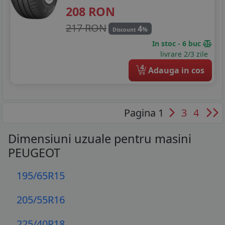
208
RON
217 RON
4
%
Discount
In stoc - 6 buc
livrare 2/3 zile
4
Adauga in cos
Pagina 1
3
4
Dimensiuni uzuale pentru masini
PEUGEOT
195/65R15
205/55R16
225/40R18