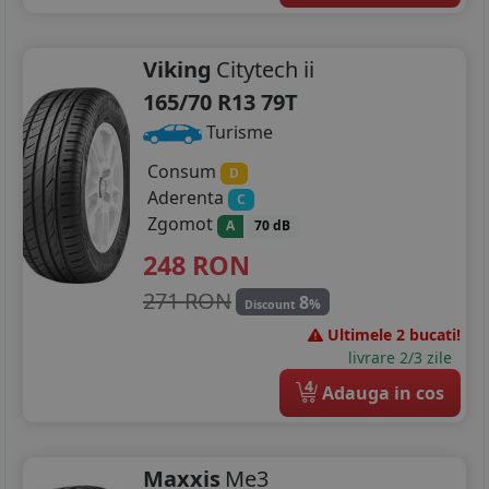
Viking
Citytech ii
165/70 R13 79T
Turisme
Consum
D
Aderenta
C
Zgomot
A
70 dB
248
RON
271 RON
8
%
Discount
Ultimele 2 bucati!
livrare 2/3 zile
4
Adauga in cos
Maxxis
Me3