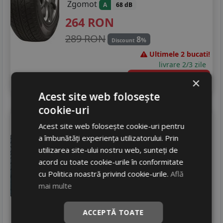
205/50R17
Zgomot
A
68 dB
264
RON
215/50R17
289 RON
8
%
Discount
215/55R17
Ultimele 2 bucati!
215/60R17
livrare 2/3 zile
4
×
Adauga in cos
215/65R17
Acest site web folosește
225/45R17
cookie-uri
Tigar
Winter 1
165/70 R13 79T
Acest site web folosește cookie-uri pentru
225/50R17
Turisme
a îmbunătăți experiența utilizatorului. Prin
225/55R17
utilizarea site-ului nostru web, sunteți de
Consum
E
acord cu toate cookie-urile în conformitate
Aderenta
D
205/40R18
cu Politica noastră privind cookie-urile.
Află
Zgomot
A
68 dB
mai multe
215/45R18
276
RON
289 RON
225/40R18
4
%
ACCEPTĂ TOATE
Discount