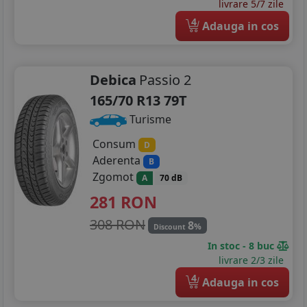
185/65R15
livrare 5/7 zile
4
Adauga in cos
195/55R15
195/60R15
Debica
Passio 2
195/65R15
165/70 R13 79T
195/70R15
Turisme
Consum
205/60R15
D
Aderenta
B
205/65R15
Zgomot
A
70 dB
281
RON
205/70R15
308 RON
8
%
Discount
215/65R15
In stoc - 8 buc
215/70R15
livrare 2/3 zile
4
Adauga in cos
225/70R15