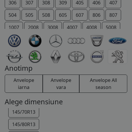
306
307
308
309
405
406
407
504
505
508
605
607
806
807
1007
2008
3008
4007
4008
5008
206 +
207 +
Bipper
Boxer
Expert
IOn
P 4
Partner
RCZ
Rifter
TRAVELLER
Anotimp
Anvelope
Anvelope
Anvelope All
iarna
vara
season
Alege dimensiune
145/70R13
145/80R13