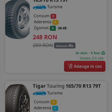
Turisme
205/75R16
Consum
E
215/55R16
Aderenta
D
Zgomot
215/60R16
A
68 dB
248
RON
215/65R16
259 RON
4
%
Discount
215/70R16
In stoc - 5 buc
livrare 2/3 zile
215/75R16
4
Adauga in cos
225/55R16
225/75R16
Tigar
Touring
165/70 R13 79T
205/40R17
Turisme
Consum
205/45R17
D
Aderenta
C