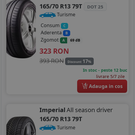
165/70 R13 79T
DOT 25
Turisme
Consum
C
Aderenta
B
Zgomot
A
69 dB
323
RON
393 RON
17
%
Discount
In stoc - peste 12 buc
livrare 5/7 zile
4
Adauga in cos
Imperial
All season driver
165/70 R13 79T
Turisme