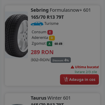
255/75R15
Sebring
Formulasnow+ 601
185/75R16
165/70 R13 79T
Turisme
195/45R16
Consum
E
195/50R16
Aderenta
D
195/55R16
Zgomot
A
68 dB
289
RON
195/60R16
302 RON
4
%
Discount
195/75R16
Ultima bucata!
livrare 2/3 zile
205/45R16
4
Adauga in cos
205/50R16
205/55R16
Taurus
Winter 601
205/60R16
165/70 R13 79T