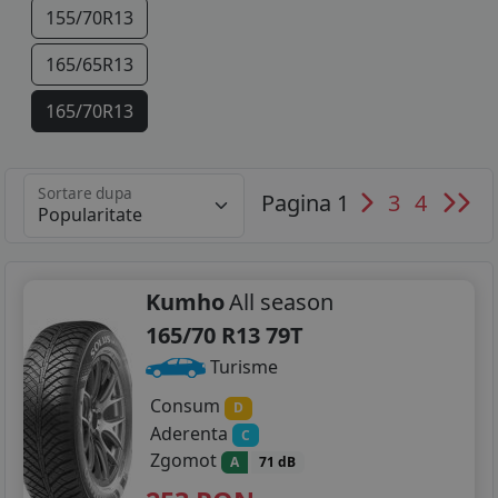
155/70R13
165/65R13
165/70R13
175/70R13
Sortare dupa
Pagina 1
3
4
155/65R14
165/65R14
165/70R14
Kumho
All season
165/70 R13 79T
175/60R14
Turisme
175/65R14
Consum
D
Aderenta
C
175/70R14
Zgomot
A
71 dB
185/55R14