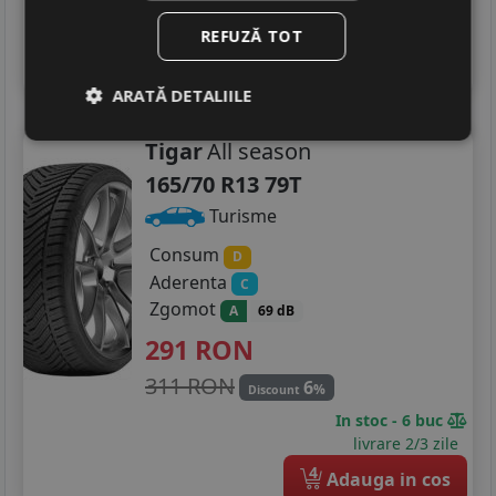
In stoc - 9 buc
225/45R18
livrare 2/3 zile
REFUZĂ TOT
4
Adauga in cos
225/55R18
ARATĂ DETALIILE
235/45R18
Tigar
All season
245/45R18
165/70 R13 79T
205/55R19
Turisme
235/35R19
Consum
D
Aderenta
C
235/40R19
Zgomot
A
69 dB
235/50R19
291
RON
311 RON
6
%
Discount
In stoc - 6 buc
livrare 2/3 zile
4
Adauga in cos