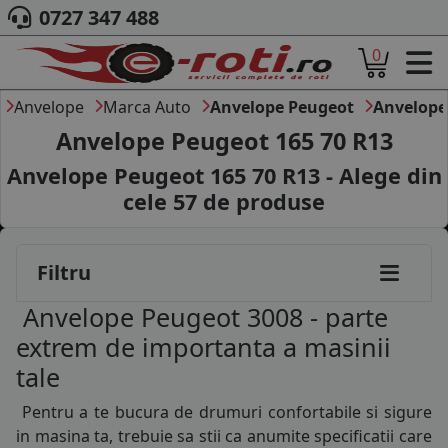
0727 347 488
0
ACASA
DESPRE NOI
Anvelope
Marca Auto
Anvelope Peugeot
Anvelope
ANVELOPE
Anvelope Peugeot 165 70 R13
AUTO
Anvelope Peugeot 165 70 R13 - Alege din
CAMION
cele
57
de produse
MOTO
AGROINDUSTRIALE
CAUTARE DUPA
Filtru
DIMENSIUNI
PRODUCATORI ANVELOPE
Anvelope Peugeot 3008 - parte
MARCA AUTO
extrem de importanta a masinii
BLOG
tale
B2B - COLABORARE COMPANII
Pentru a te bucura de drumuri confortabile si sigure
CONT
in masina ta, trebuie sa stii ca anumite specificatii care
CONTACT