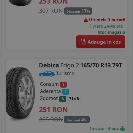
253
RON
185/60R14
307 RON
17
%
Discount
Ultimele 3 bucati!
185/65R14
livrare 24/48 ore
Stoc magazin
185/70R14
4
Adauga in cos
195/70R14
125/80R15
Debica
Frigo 2
165/70 R13 79T
145/65R15
Turisme
165/60R15
Consum
E
Aderenta
C
175/55R15
Zgomot
A
71 dB
251
RON
185/55R15
263 RON
4
%
185/60R15
Discount
In stoc - 4 buc