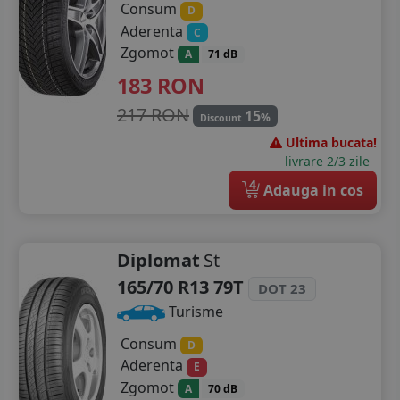
Consum
D
Aderenta
C
Zgomot
A
71 dB
183
RON
217 RON
15
%
Discount
Ultima bucata!
livrare 2/3 zile
4
Adauga in cos
Diplomat
St
165/70 R13 79T
DOT 23
Turisme
Consum
D
Aderenta
E
Zgomot
A
70 dB