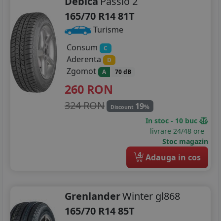
Debica
Passio 2
165/70 R14 81T
215/70R16
Turisme
215/75R16
Consum
C
225/55R16
Aderenta
D
Zgomot
A
70 dB
225/75R16
260
RON
205/40R17
324 RON
19
%
Discount
205/45R17
In stoc - 10 buc
livrare 24/48 ore
205/50R17
Stoc magazin
4
Adauga in cos
215/50R17
215/55R17
Grenlander
Winter gl868
215/60R17
165/70 R14 85T