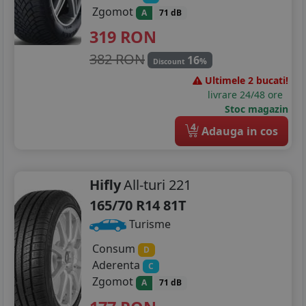
Zgomot
A
71 dB
319
RON
382 RON
16
%
Discount
Ultimele 2 bucati!
livrare 24/48 ore
Stoc magazin
4
Adauga in cos
Hifly
All-turi 221
165/70 R14 81T
Turisme
Consum
D
Aderenta
C
Zgomot
A
71 dB