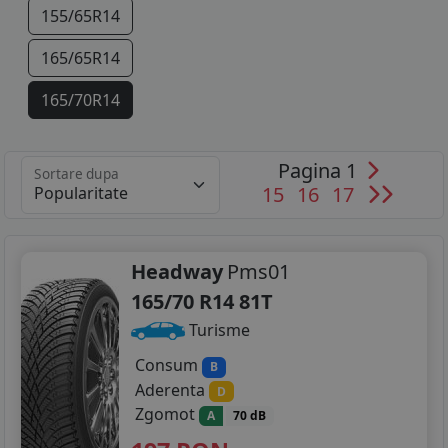
155/65R14
165/65R14
165/70R14
175/60R14
Pagina 1
Sortare dupa
175/65R14
15
16
17
175/70R14
185/55R14
Headway
Pms01
165/70 R14 81T
185/60R14
Turisme
185/65R14
Consum
B
Aderenta
D
185/70R14
Zgomot
A
70 dB
195/70R14