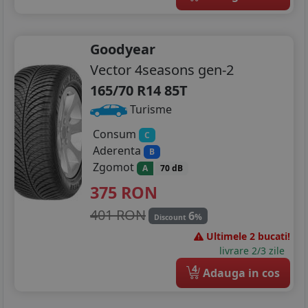
Goodyear
Vector 4seasons gen-2
165/70 R14 85T
Turisme
Consum
C
Aderenta
B
Zgomot
A
70 dB
375
RON
401 RON
6
%
Discount
Ultimele 2 bucati!
livrare 2/3 zile
4
Adauga in cos