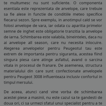
te multumesc nu sunt suficiente. O componenta
COS (
0 PRODUSE
)
esentiala este reprezentata de
anvelope
, care trebuie
sa fie alese in functie de conditiile meteo specifice
fiecarui sezon. Spre exemplu, in anotimpul cald se vor
folosi
anvelope de vara
, iar odata cu aparitia primelor
semne de inghet este obligatorie tranzitia la
anvelope
de iarna
. Schimbarea este valabila, bineinteles, daca nu
ai
anvelope all season
, care nu necesita inlocuire.
Alegerea anvelopelor pentru Peugeotul tau este
extrem de importanta pentru siguranta, acestea fiind
singura piesa care atinge asfaltul, avand o sarcina
vitala in procesul de franare. De asemenea, structura
materialului din care sunt confectionate anvelopele
pentru Peugeot 3008 influenteaza inclusiv confortul in
timpul mersului.
De aceea, atunci cand vine vorba de schimbarea
acestei piese a masinii, nu este cazul sa te gandesti de
doua ori, ci sa urmezi sfatul unui specialist pentru a te