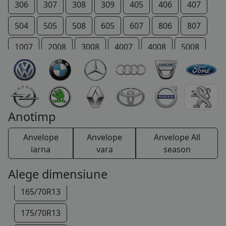
306
307
308
309
405
406
407
504
505
508
605
607
806
807
1007
2008
3008
4007
4008
5008
206 +
207 +
Bipper
Boxer
Expert
IOn
P 4
Partner
RCZ
Rifter
145/70R13
TRAVELLER
Anotimp
145/80R13
Anvelope
Anvelope
Anvelope All
155/70R13
iarna
vara
season
165/65R13
Alege dimensiune
165/70R13
175/70R13