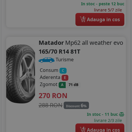
In stoc - peste 12 buc
livrare 5/7 zile
4
Adauga in cos
Matador
Mp62 all weather evo
165/70 R14 81T
Turisme
Consum
C
Aderenta
E
Zgomot
A
71 dB
270
RON
288 RON
6
%
Discount
In stoc - 11 buc
livrare 2/3 zile
4
Adauga in cos