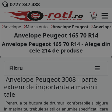
0727 347 488
0
ACASA
DESPRE NOI
Anvelope
Marca Auto
Anvelope Peugeot
Anvelope
ANVELOPE
Anvelope Peugeot 165 70 R14
AUTO
Anvelope Peugeot 165 70 R14 - Alege din
CAMION
cele
214
de produse
MOTO
AGROINDUSTRIALE
CAUTARE DUPA
Filtru
DIMENSIUNI
PRODUCATORI ANVELOPE
Anvelope Peugeot 3008 - parte
MARCA AUTO
extrem de importanta a masinii
BLOG
tale
B2B - COLABORARE COMPANII
Pentru a te bucura de drumuri confortabile si sigure
CONT
in masina ta, trebuie sa stii ca anumite specificatii care
CONTACT