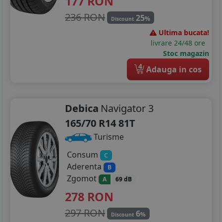
177
RON
236 RON
25
%
Discount
Ultima bucata!
livrare 24/48 ore
Stoc magazin
4
Adauga in cos
Debica
Navigator 3
165/70 R14 81T
Turisme
Consum
C
Aderenta
B
Zgomot
A
69 dB
278
RON
297 RON
6
%
Discount