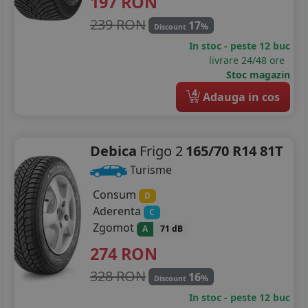
197
RON
125/80R15
239 RON
17
%
Discount
In stoc - peste 12 buc
145/65R15
livrare 24/48 ore
Stoc magazin
165/60R15
4
Adauga in cos
175/55R15
185/55R15
Debica
Frigo 2
165/70 R14 81T
185/60R15
Turisme
185/65R15
Consum
D
Aderenta
C
195/55R15
Zgomot
A
71 dB
274
RON
195/60R15
328 RON
16
%
195/65R15
Discount
In stoc - peste 12 buc