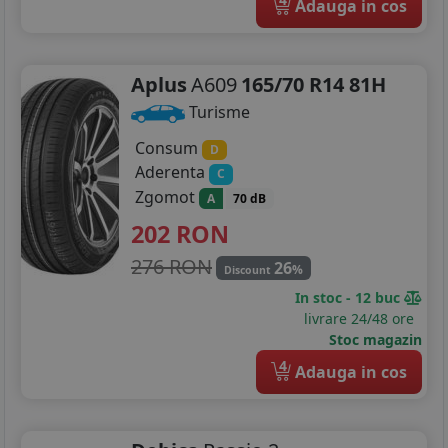
Adauga in cos
195/55R16
195/60R16
Aplus
A609
165/70 R14 81H
195/75R16
Turisme
205/45R16
Consum
D
Aderenta
C
205/50R16
Zgomot
A
70 dB
205/55R16
202
RON
276 RON
26
205/60R16
%
Discount
In stoc - 12 buc
205/75R16
livrare 24/48 ore
Stoc magazin
215/55R16
4
Adauga in cos
215/60R16
215/65R16