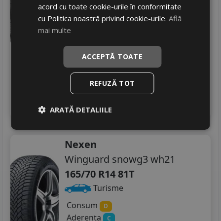
acord cu toate cookie-urile în conformitate
Aderenta
205/55R19
C
cu Politica noastră privind cookie-urile.
Află
Zgomot
B
72 dB
235/35R19
mai multe
216
RON
235/40R19
268 RON
19
%
ACCEPTĂ TOATE
Discount
Ultimele 2 bucati!
235/50R19
livrare 24/48 ore
REFUZĂ TOT
Stoc magazin
4
Adauga in cos
ARATĂ DETALIILE
Nexen
Winguard snowg3 wh21
165/70 R14 81T
Turisme
Consum
D
Aderenta
C