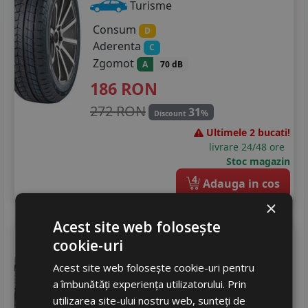
215/65R17
Turisme
Consum
225/45R17
D
Aderenta
C
225/50R17
Zgomot
A
70 dB
186
RON
225/55R17
272 RON
31
%
Discount
205/40R18
Ultimele 2 bucati!
215/45R18
livrare 24/48 ore
Stoc magazin
225/40R18
4
Adauga in cos
225/45R18
×
Acest site web folosește
225/55R18
Matador
Mps330 maxilla 2
cookie-uri
165/70 R14 89R
235/45R18
Acest site web folosește cookie-uri pentru
Turisme
a îmbunătăți experiența utilizatorului. Prin
245/45R18
utilizarea site-ului nostru web, sunteți de
Consum
D