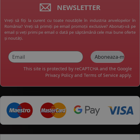
NEWSLETTER
Vreți să fiți la curent cu toate noutățile în industria anvelopelor în
România? Vreți să primiți pe email promoții exclusive? Abonați-vă pe
email și veți primi pe email o dată pe săptămână cele mai bune oferte
și noutăți.
This site is protected by reCAPTCHA and the Google
Privacy Policy
and
Terms of Service
apply.