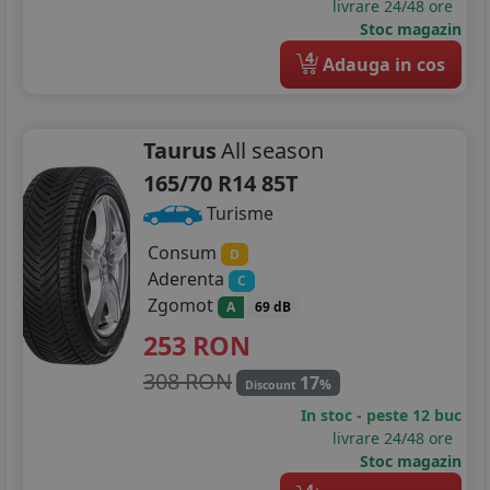
195/70R15
livrare 24/48 ore
Stoc magazin
205/60R15
4
Adauga in cos
205/65R15
205/70R15
Taurus
All season
165/70 R14 85T
215/65R15
Turisme
215/70R15
Consum
D
225/70R15
Aderenta
C
Zgomot
A
69 dB
255/75R15
253
RON
185/75R16
308 RON
17
%
Discount
195/45R16
In stoc - peste 12 buc
livrare 24/48 ore
195/50R16
Stoc magazin
4