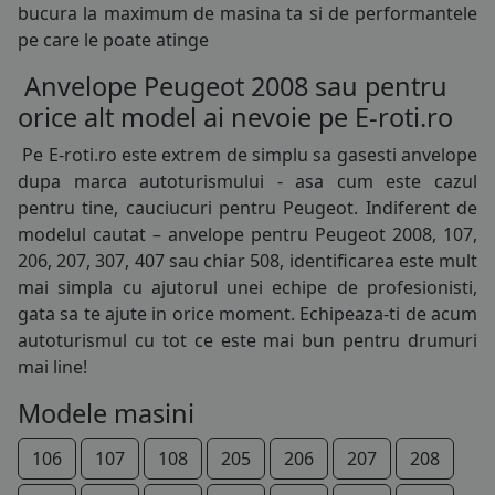
bucura la maximum de masina ta si de performantele
185/70R14
pe care le poate atinge
195/70R14
Anvelope Peugeot 2008 sau pentru
orice alt model ai nevoie pe E-roti.ro
125/80R15
Pe E-roti.ro este extrem de simplu sa gasesti
anvelope
145/65R15
dupa marca autoturismului - asa cum este cazul
pentru tine, cauciucuri pentru Peugeot. Indiferent de
165/60R15
modelul cautat – anvelope pentru Peugeot 2008, 107,
206, 207, 307, 407 sau chiar 508, identificarea este mult
175/55R15
mai simpla cu ajutorul unei echipe de profesionisti,
185/55R15
gata sa te ajute in orice moment. Echipeaza-ti de acum
autoturismul cu tot ce este mai bun pentru drumuri
185/60R15
mai line!
185/65R15
Modele masini
195/55R15
106
107
108
205
206
207
208