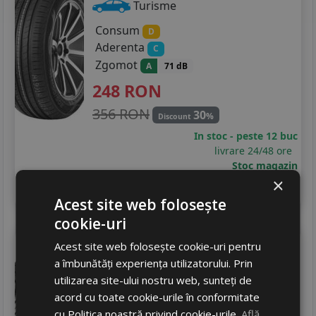
Turisme
Consum
D
Aderenta
C
Zgomot
A
71 dB
248
RON
356 RON
30
%
Discount
In stoc - peste 12 buc
livrare 24/48 ore
Stoc magazin
×
4
Adauga in cos
Acest site web folosește
cookie-uri
Matador
Mp62 all weather evo
Acest site web folosește cookie-uri pentru
195/55 R16 87H
a îmbunătăți experiența utilizatorului. Prin
utilizarea site-ului nostru web, sunteți de
Turisme
acord cu toate cookie-urile în conformitate
Consum
C
cu Politica noastră privind cookie-urile.
Află