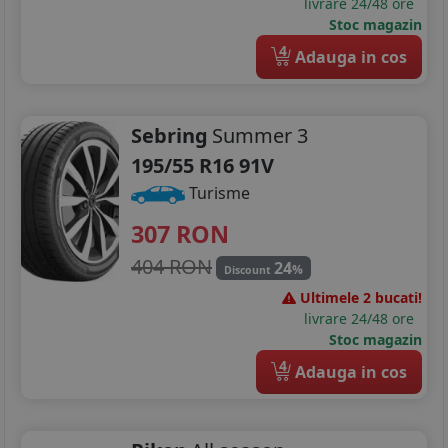
livrare 24/48 ore
Stoc magazin
4
Adauga in cos
Sebring
Summer 3
195/55 R16 91V
Turisme
307
RON
404 RON
24
%
Discount
Ultimele 2 bucati!
livrare 24/48 ore
Stoc magazin
4
Adauga in cos