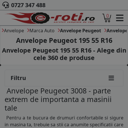
0727 347 488
0
ACASA
DESPRE NOI
Anvelope
Marca Auto
Anvelope Peugeot
Anvelope
ANVELOPE
Anvelope Peugeot 195 55 R16
AUTO
Anvelope Peugeot 195 55 R16 - Alege din
CAMION
cele
360
de produse
MOTO
AGROINDUSTRIALE
CAUTARE DUPA
Filtru
DIMENSIUNI
145/70R13
PRODUCATORI ANVELOPE
Anvelope Peugeot 3008 - parte
MARCA AUTO
145/80R13
extrem de importanta a masinii
BLOG
tale
155/70R13
B2B - COLABORARE COMPANII
Pentru a te bucura de drumuri confortabile si sigure
CONT
165/65R13
in masina ta, trebuie sa stii ca anumite specificatii care
CONTACT