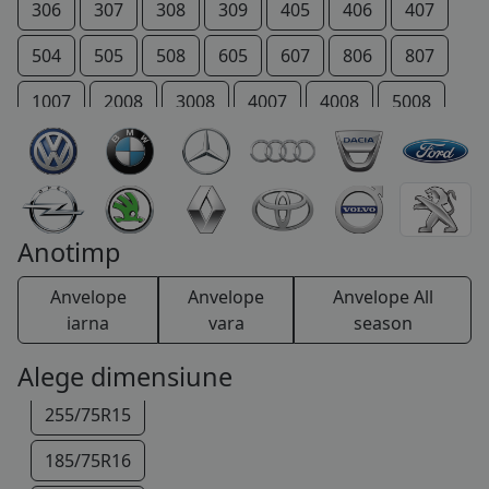
195/60R15
306
307
308
309
405
406
407
195/65R15
504
505
508
605
607
806
807
195/70R15
1007
2008
3008
4007
4008
5008
205/60R15
206 +
207 +
Bipper
Boxer
Expert
205/65R15
IOn
P 4
Partner
RCZ
Rifter
205/70R15
TRAVELLER
Anotimp
215/65R15
Anvelope
Anvelope
Anvelope All
215/70R15
iarna
vara
season
225/70R15
Alege dimensiune
255/75R15
185/75R16