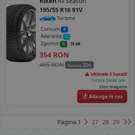
Riken
All season
195/55 R16 91V
Turisme
Consum
B
Aderenta
C
Zgomot
A
70 dB
354
RON
455 RON
22
%
Discount
Ultimele 2 bucati!
livrare 24/48 ore
Stoc magazin
4
Adauga in cos
Pagina 1
27
28
29