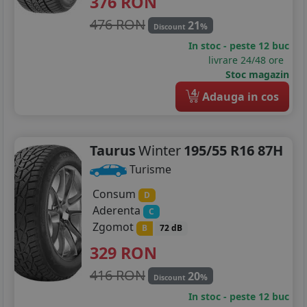
376
RON
215/60R16
476 RON
21
%
Discount
In stoc - peste 12 buc
215/65R16
livrare 24/48 ore
Stoc magazin
215/70R16
4
Adauga in cos
215/75R16
225/55R16
Taurus
Winter
195/55 R16 87H
225/75R16
Turisme
205/40R17
Consum
D
Aderenta
C
205/45R17
Zgomot
B
72 dB
329
RON
205/50R17
416 RON
20
%
215/50R17
Discount
In stoc - peste 12 buc