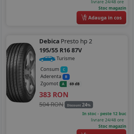
215/55R17
livrare 24/48 ore
Stoc magazin
215/60R17
4
Adauga in cos
215/65R17
225/45R17
Debica
Presto hp 2
195/55 R16 87V
225/50R17
Turisme
225/55R17
Consum
C
205/40R18
Aderenta
B
Zgomot
A
69 dB
215/45R18
383
RON
225/40R18
504 RON
24
%
Discount
225/45R18
In stoc - peste 12 buc
livrare 24/48 ore
225/55R18
Stoc magazin
4