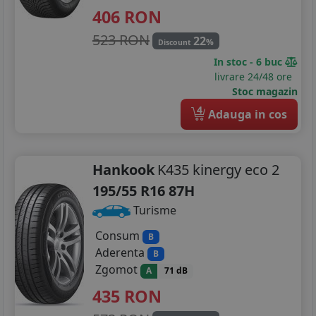
406
RON
523 RON
22
%
Discount
In stoc - 6 buc
livrare 24/48 ore
Stoc magazin
4
Adauga in cos
Hankook
K435 kinergy eco 2
195/55 R16 87H
Turisme
Consum
B
Aderenta
B
Zgomot
A
71 dB
435
RON