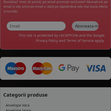
România? Vreți să primiți pe email promoții exclusive? Abonați-vă pe
email și veți primi pe email o dată pe săptămână cele mai bune oferte
și noutăți.
This site is protected by reCAPTCHA and the Google
Privacy Policy
and
Terms of Service
apply.
Categorii produse
Anvelope Vara
Anvelope Iarna