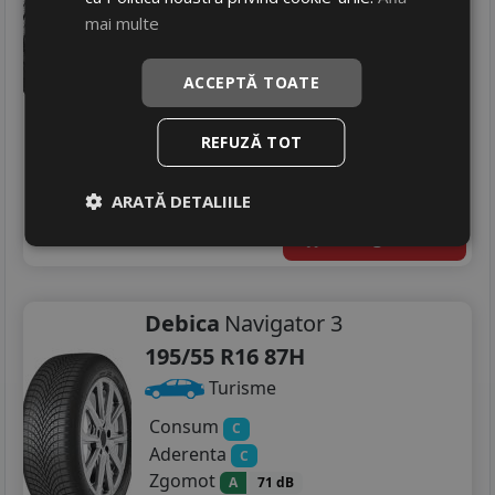
Aderenta
E
mai multe
Zgomot
B
72 dB
399
RON
ACCEPTĂ TOATE
513 RON
22
%
Discount
REFUZĂ TOT
In stoc - 9 buc
livrare 24/48 ore
ARATĂ DETALIILE
Stoc magazin
4
Adauga in cos
Debica
Navigator 3
195/55 R16 87H
Turisme
Consum
C
Aderenta
C
Zgomot
A
71 dB