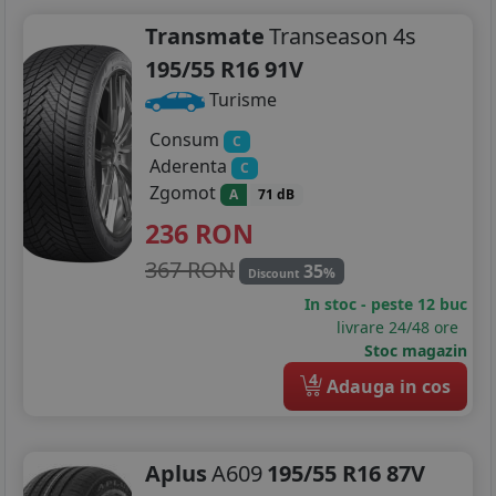
Transmate
Transeason 4s
195/55 R16 91V
Turisme
Consum
C
Aderenta
C
Zgomot
A
71 dB
236
RON
367 RON
35
%
Discount
In stoc - peste 12 buc
livrare 24/48 ore
Stoc magazin
4
Adauga in cos
Aplus
A609
195/55 R16 87V