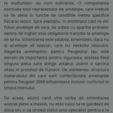
te multumesc nu sunt suficiente. O componenta
165/70R13
COS (
0 PRODUSE
)
esentiala este reprezentata de
anvelope
, care trebuie
175/70R13
sa fie alese in functie de conditiile meteo specifice
fiecarui sezon. Spre exemplu, in anotimpul cald se vor
155/65R14
folosi
anvelope de vara
, iar odata cu aparitia primelor
semne de inghet este obligatorie tranzitia la
anvelope
165/65R14
de iarna
. Schimbarea este valabila, bineinteles, daca nu
ai
anvelope all season
, care nu necesita inlocuire.
165/70R14
Alegerea anvelopelor pentru Peugeotul tau este
175/60R14
extrem de importanta pentru siguranta, acestea fiind
singura piesa care atinge asfaltul, avand o sarcina
175/65R14
vitala in procesul de franare. De asemenea, structura
materialului din care sunt confectionate anvelopele
175/70R14
pentru Peugeot 3008 influenteaza inclusiv confortul in
timpul mersului.
185/55R14
De aceea, atunci cand vine vorba de schimbarea
185/60R14
acestei piese a masinii, nu este cazul sa te gandesti de
doua ori, ci sa urmezi sfatul unui specialist pentru a te
185/65R14