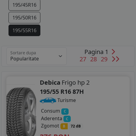
195/45R16
195/50R16
195/55R16
195/60R16
Pagina 1
Sortare dupa
195/75R16
27
28
29
205/45R16
205/50R16
Debica
Frigo hp 2
195/55 R16 87H
205/55R16
Turisme
205/60R16
Consum
C
Aderenta
C
205/75R16
Zgomot
B
72 dB
215/55R16