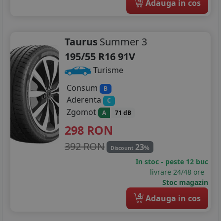
Adauga in cos
235/45R18
245/45R18
Taurus
Summer 3
205/55R19
195/55 R16 91V
Turisme
235/35R19
Consum
B
235/40R19
Aderenta
C
235/50R19
Zgomot
A
71 dB
298
RON
392 RON
23
%
Discount
In stoc - peste 12 buc
livrare 24/48 ore
Stoc magazin
4
Adauga in cos