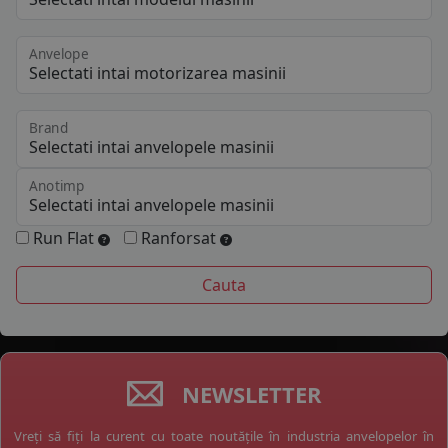
Anvelope
Brand
Anotimp
Run Flat
Ranforsat
NEWSLETTER
Vreți să fiți la curent cu toate noutățile în industria anvelopelor în