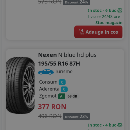
573 RON
24
%
Discount
In stoc - 6 buc
livrare 24/48 ore
Stoc magazin
4
Adauga in cos
Nexen
N blue hd plus
195/55 R16 87H
Turisme
Consum
C
Aderenta
C
Zgomot
A
68 dB
377
RON
496 RON
23
%
Discount
In stoc - 4 buc