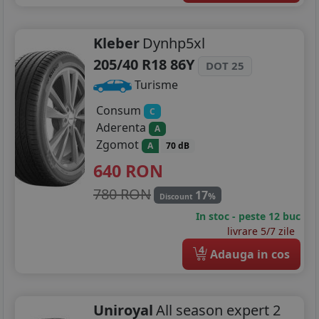
Kleber
Dynhp5xl
205/40 R18 86Y
DOT 25
Turisme
Consum
C
Aderenta
A
Zgomot
A
70 dB
640
RON
780 RON
17
%
Discount
In stoc - peste 12 buc
livrare 5/7 zile
4
Adauga in cos
Uniroyal
All season expert 2