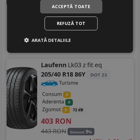
444
RON
ACCEPTĂ TOATE
572 RON
22
%
Discount
REFUZĂ TOT
Ultima bucata!
livrare 5/7 zile
4
ARATĂ DETALIILE
Adauga in cos
Laufenn
Lk03 z fit eq
205/40 R18 86Y
DOT 23
Turisme
Consum
D
Aderenta
A
Zgomot
B
72 dB
403
RON
443 RON
9
%
Discount