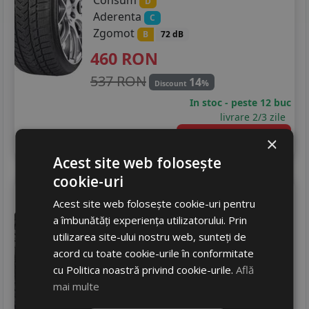
D
Aderenta
C
Zgomot
B
72 dB
460
RON
537 RON
14
%
Discount
In stoc - peste 12 buc
livrare 2/3 zile
4
Adauga in cos
×
Acest site web folosește
cookie-uri
Gripmax
Suregrip pro winter
Acest site web folosește cookie-uri pentru
205/40 R18 86V
DOT 25
a îmbunătăți experiența utilizatorului. Prin
Turisme
utilizarea site-ului nostru web, sunteți de
acord cu toate cookie-urile în conformitate
Consum
D
cu Politica noastră privind cookie-urile.
Află
Aderenta
A
mai multe
Zgomot
B
72 dB