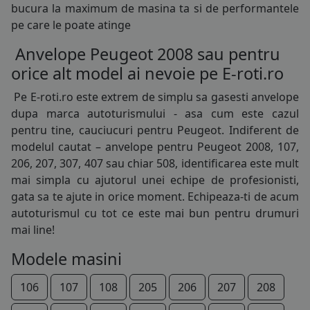
bucura la maximum de masina ta si de performantele
195/75R16
pe care le poate atinge
205/45R16
Anvelope Peugeot 2008 sau pentru
orice alt model ai nevoie pe E-roti.ro
205/50R16
Pe E-roti.ro este extrem de simplu sa gasesti
anvelope
205/55R16
dupa marca autoturismului - asa cum este cazul
pentru tine, cauciucuri pentru Peugeot. Indiferent de
205/60R16
modelul cautat – anvelope pentru Peugeot 2008, 107,
206, 207, 307, 407 sau chiar 508, identificarea este mult
205/75R16
mai simpla cu ajutorul unei echipe de profesionisti,
215/55R16
gata sa te ajute in orice moment. Echipeaza-ti de acum
autoturismul cu tot ce este mai bun pentru drumuri
215/60R16
mai line!
215/65R16
Modele masini
215/70R16
106
107
108
205
206
207
208