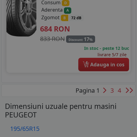
Consum
D
Aderenta
A
Zgomot
B
72 dB
684
RON
833 RON
17
%
Discount
In stoc - peste 12 buc
livrare 5/7 zile
4
Adauga in cos
Pagina 1
3
4
Dimensiuni uzuale pentru masini
PEUGEOT
195/65R15