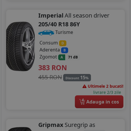
Imperial
All season driver
205/40 R18 86Y
Turisme
Consum
D
Aderenta
B
Zgomot
A
71 dB
383
RON
455 RON
15
%
Discount
Ultimele 2 bucati!
livrare 2/3 zile
4
Adauga in cos
Gripmax
Suregrip as