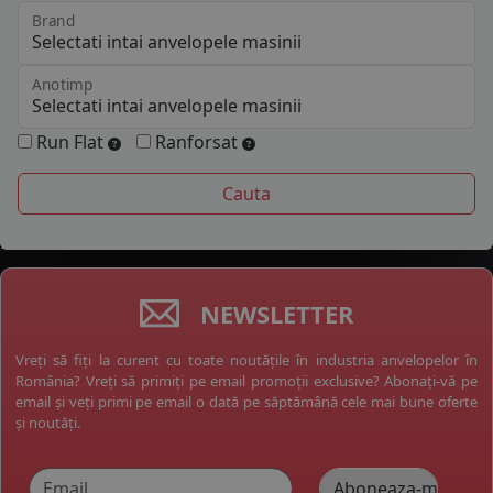
Brand
Anotimp
Run Flat
Ranforsat
NEWSLETTER
Vreți să fiți la curent cu toate noutățile în industria anvelopelor în
România? Vreți să primiți pe email promoții exclusive? Abonați-vă pe
email și veți primi pe email o dată pe săptămână cele mai bune oferte
și noutăți.