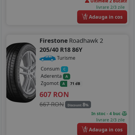
Ultimele 2 bucati!
livrare 2/3 zile
4
Adauga in cos
Firestone
Roadhawk 2
205/40 R18 86Y
Turisme
Consum
C
Aderenta
A
Zgomot
A
71 dB
607
RON
667 RON
8
%
Discount
In stoc - 4 buc
livrare 2/3 zile
4
Adauga in cos