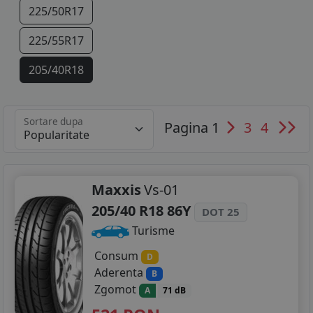
225/50R17
225/55R17
205/40R18
215/45R18
Sortare dupa
Pagina 1
3
4
225/40R18
225/45R18
225/55R18
Maxxis
Vs-01
205/40 R18 86Y
DOT 25
235/45R18
Turisme
245/45R18
Consum
D
Aderenta
B
205/55R19
Zgomot
A
71 dB
235/35R19