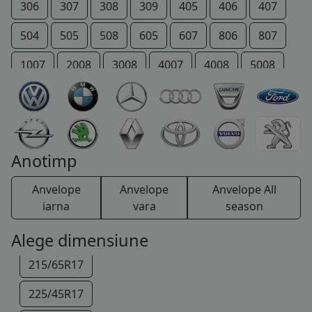
215/75R16
306
307
308
309
405
406
407
225/55R16
504
505
508
605
607
806
807
225/75R16
1007
2008
3008
4007
4008
5008
205/40R17
206 +
207 +
Bipper
Boxer
Expert
205/45R17
IOn
P 4
Partner
RCZ
Rifter
205/50R17
TRAVELLER
Anotimp
215/50R17
Anvelope
Anvelope
Anvelope All
215/55R17
iarna
vara
season
215/60R17
Alege dimensiune
215/65R17
225/45R17