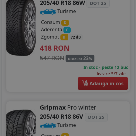
205/40 R18 86W
DOT 25
Turisme
Consum
D
Aderenta
C
Zgomot
B
72 dB
418
RON
547 RON
23
%
Discount
In stoc - peste 12 buc
livrare 5/7 zile
4
Adauga in cos
Gripmax
Pro winter
205/40 R18 86V
DOT 25
Turisme
Consum