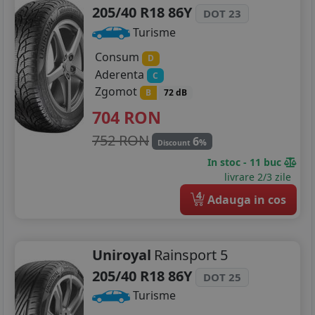
205/40 R18 86Y
DOT 23
Turisme
Consum
D
Aderenta
C
Zgomot
B
72 dB
704
RON
752 RON
6
%
Discount
In stoc - 11 buc
livrare 2/3 zile
4
Adauga in cos
Uniroyal
Rainsport 5
205/40 R18 86Y
DOT 25
Turisme