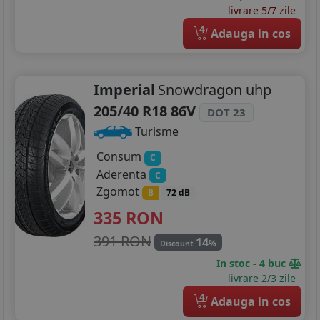
livrare 5/7 zile
4
Adauga in cos
Imperial
Snowdragon uhp
205/40 R18 86V
DOT 23
Turisme
Consum
C
Aderenta
C
Zgomot
B
72 dB
335
RON
391 RON
14
%
Discount
In stoc - 4 buc
livrare 2/3 zile
4
Adauga in cos