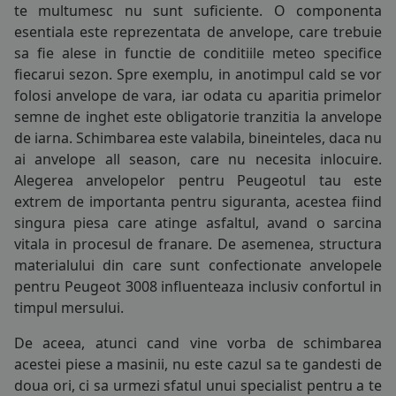
te multumesc nu sunt suficiente. O componenta
205/65R15
COS (
0 PRODUSE
)
esentiala este reprezentata de
anvelope
, care trebuie
205/70R15
sa fie alese in functie de conditiile meteo specifice
fiecarui sezon. Spre exemplu, in anotimpul cald se vor
215/65R15
folosi
anvelope de vara
, iar odata cu aparitia primelor
semne de inghet este obligatorie tranzitia la
anvelope
215/70R15
de iarna
. Schimbarea este valabila, bineinteles, daca nu
ai
anvelope all season
, care nu necesita inlocuire.
225/70R15
Alegerea anvelopelor pentru Peugeotul tau este
255/75R15
extrem de importanta pentru siguranta, acestea fiind
singura piesa care atinge asfaltul, avand o sarcina
185/75R16
vitala in procesul de franare. De asemenea, structura
materialului din care sunt confectionate anvelopele
195/45R16
pentru Peugeot 3008 influenteaza inclusiv confortul in
timpul mersului.
195/50R16
De aceea, atunci cand vine vorba de schimbarea
195/55R16
acestei piese a masinii, nu este cazul sa te gandesti de
doua ori, ci sa urmezi sfatul unui specialist pentru a te
195/60R16