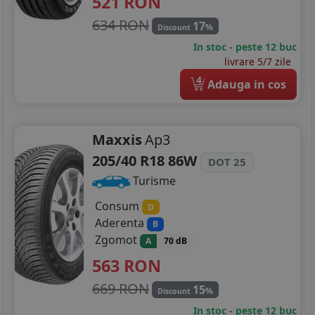
521
RON
235/40R19
634 RON
17
%
Discount
In stoc - peste 12 buc
235/50R19
livrare 5/7 zile
4
Adauga in cos
Maxxis
Ap3
205/40 R18 86W
DOT 25
Turisme
Consum
D
Aderenta
B
Zgomot
A
70 dB
563
RON
669 RON
15
%
Discount
In stoc - peste 12 buc