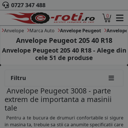
145/65R15
0727 347 488
165/60R15
0
ACASA
175/55R15
DESPRE NOI
Anvelope
Marca Auto
Anvelope Peugeot
Anvelope
185/55R15
ANVELOPE
Anvelope Peugeot 205 40 R18
AUTO
185/60R15
Anvelope Peugeot 205 40 R18 - Alege din
CAMION
cele
51
de produse
MOTO
185/65R15
AGROINDUSTRIALE
CAUTARE DUPA
195/55R15
Filtru
DIMENSIUNI
195/60R15
PRODUCATORI ANVELOPE
Anvelope Peugeot 3008 - parte
MARCA AUTO
195/65R15
extrem de importanta a masinii
BLOG
tale
195/70R15
B2B - COLABORARE COMPANII
Pentru a te bucura de drumuri confortabile si sigure
CONT
205/60R15
in masina ta, trebuie sa stii ca anumite specificatii care
CONTACT