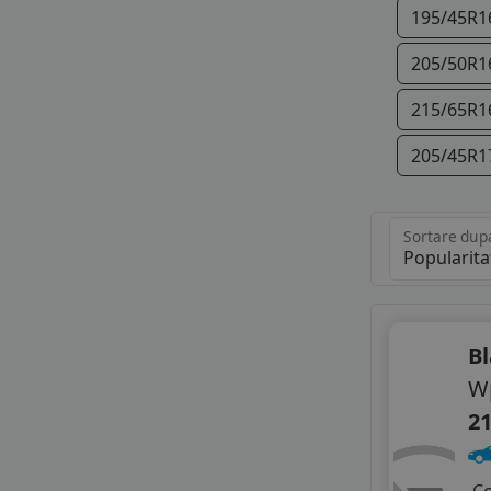
195/45R1
FORTUNE
GITI
205/50R1
GOLDLINE
GOODRIDE
215/65R1
GRIPMAX
GT RADIAL
205/45R1
HIFLY
225/45R1
IMPERIAL
KORMORAN
Sortare dup
225/45R1
LANDSAIL
LASSA
235/40R1
LAUFENN
LEAO
B
LINGLONG
W
MASTERSTEEL
MAXXIS
21
MAZZINI
MILESTONE