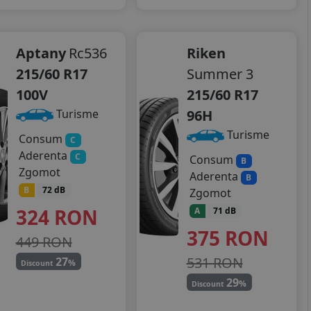
Aptany
Rc536
Riken
215/60 R17
Summer 3
100V
215/60 R17
96H
Turisme
Turisme
Consum
C
Aderenta
C
Consum
B
Zgomot
Aderenta
B
B
72 dB
Zgomot
324
RON
A
71 dB
375
RON
449 RON
531 RON
27
%
Discount
29
%
Discount