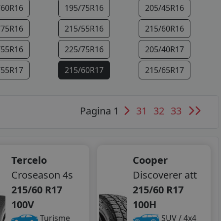
/60R16
195/75R16
205/45R16
/75R16
215/55R16
215/60R16
/55R16
225/75R16
205/40R17
/55R17
215/60R17
215/65R17
/40R18
215/45R18
225/40R18
Pagina 1
31
32
33
/45R18
205/55R19
235/35R19
Tercelo
Cooper
Croseason 4s
Discoverer att
215/60 R17
215/60 R17
100V
100H
Turisme
SUV / 4x4