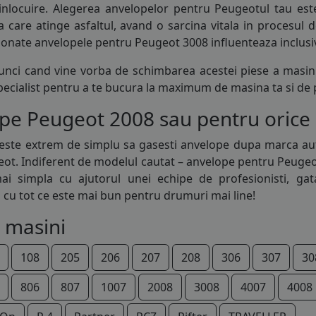
inlocuire. Alegerea anvelopelor pentru Peugeotul tau est
a care atinge asfaltul, avand o sarcina vitala in procesul
ionate anvelopele pentru Peugeot 3008 influenteaza inclusiv
unci cand vine vorba de schimbarea acestei piese a masinii
specialist pentru a te bucura la maximum de masina ta si de
e Peugeot 2008 sau pentru orice al
 este extrem de simplu sa gasesti
anvelope
dupa marca auto
ot. Indiferent de modelul cautat – anvelope pentru Peugeot 2
ai simpla cu ajutorul unei echipe de profesionisti, ga
 cu tot ce este mai bun pentru drumuri mai line!
 masini
108
205
206
207
208
306
307
30
806
807
1007
2008
3008
4007
4008