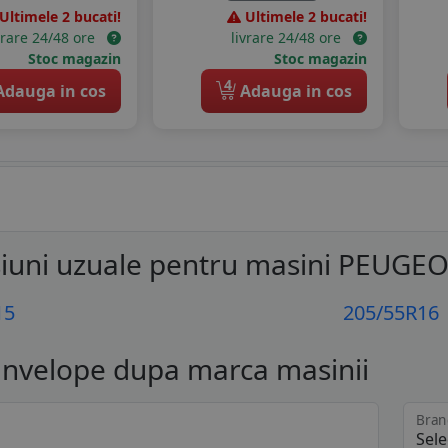
Ultimele 2 bucati!
Ultimele 2 bucati!
vrare 24/48 ore
livrare 24/48 ore
Stoc magazin
Stoc magazin
4
dauga in cos
Adauga in cos
iuni uzuale pentru masini PEUGE
15
205/55R16
anvelope dupa marca masinii
Bran