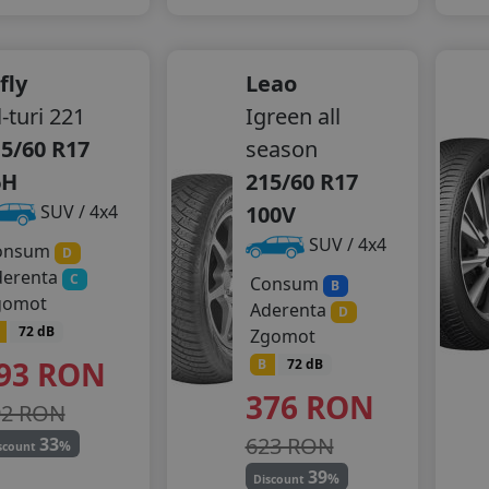
fly
Leao
l-turi 221
Igreen all
5/60 R17
season
6H
215/60 R17
100V
SUV / 4x4
SUV / 4x4
onsum
D
derenta
C
Consum
B
gomot
Aderenta
D
72 dB
Zgomot
93
RON
B
72 dB
376
RON
92 RON
623 RON
33
%
scount
39
%
Discount