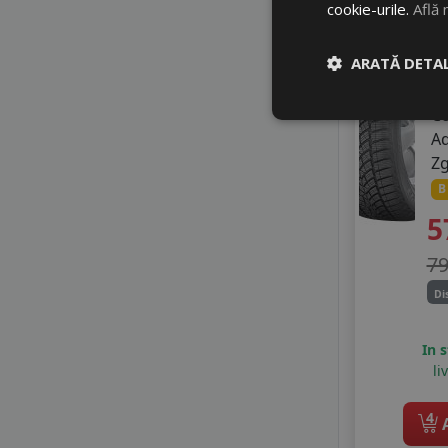
cookie-urile.
Află 
TAURUS
21
TERCELO
9
TIGAR
ARATĂ DETAL
TOURADOR
TRACMAX
C
TRIANGLE
A
TRISTAR
Z
TYFOON
B
VIKING
5
WANLI
WESTLAKE
7
ZEETEX
Di
In 
li
4
A