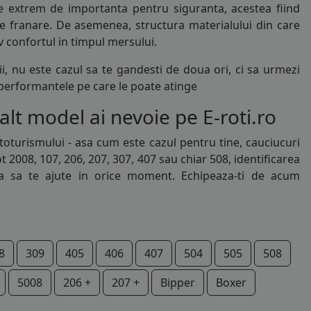
e extrem de importanta pentru siguranta, acestea fiind
 de franare. De asemenea, structura materialului din care
 confortul in timpul mersului.
, nu este cazul sa te gandesti de doua ori, ci sa urmezi
 performantele pe care le poate atinge
t model ai nevoie pe E-roti.ro
turismului - asa cum este cazul pentru tine, cauciucuri
008, 107, 206, 207, 307, 407 sau chiar 508, identificarea
ta sa te ajute in orice moment. Echipeaza-ti de acum
8
309
405
406
407
504
505
508
5008
206 +
207 +
Bipper
Boxer