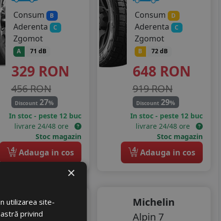
Consum
Consum
B
D
Aderenta
Aderenta
C
C
Zgomot
Zgomot
A
71 dB
B
72 dB
329
RON
648
RON
456 RON
919 RON
27
29
%
%
Discount
Discount
In stoc - peste 12 buc
In stoc - peste 12 buc
livrare 24/48 ore
livrare 24/48 ore
Stoc magazin
Stoc magazin
4
4
Adauga in cos
Adauga in cos
×
Sunny
Michelin
 utilizarea site-
oastră privind
Nc501 all
Alpin 7