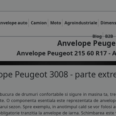
nvelope auto
Camion
Moto
Agroindustriale
Dimens
Blog
B2B
Anvelope Peugeo
Anvelope Peugeot 215 60 R17 - A
pe Peugeot 3008 - parte extr
bucura de drumuri confortabile si sigure in masina ta, tre
nte. O componenta esentiala este reprezentata de
anvelop
carui sezon. Spre exemplu, in anotimpul cald se vor folosi
a
bligatorie tranzitia la
anvelope de iarna
. Schimbarea este v