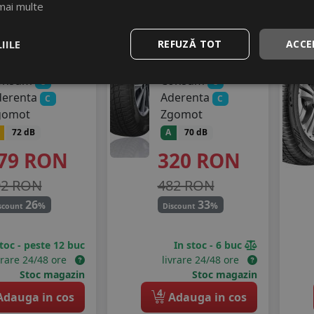
mai multe
5/60 R17
215/60 R17
6H
100V
IILE
REFUZĂ TOT
ACCE
SUV / 4x4
Turisme
onsum
Consum
C
C
derenta
Aderenta
C
C
gomot
Zgomot
72 dB
A
70 dB
79
RON
320
RON
92 RON
482 RON
26
33
%
%
scount
Discount
stoc - peste 12 buc
In stoc - 6 buc
vrare 24/48 ore
livrare 24/48 ore
Stoc magazin
Stoc magazin
4
dauga in cos
Adauga in cos