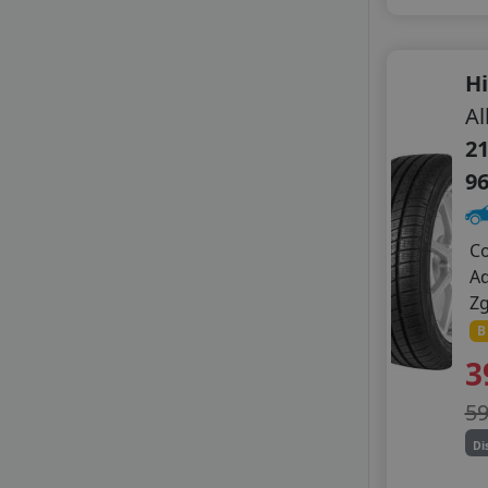
Hi
Al
21
9
C
A
Z
B
3
5
Di