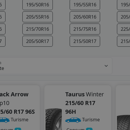
6
195/50R16
195/55R16
195
6
205/55R16
205/60R16
205
6
215/70R16
215/75R16
225
7
205/50R17
215/50R17
215
7
225/50R17
225/55R17
205
a
8
225/55R18
235/45R18
245
9
235/50R19
lack Arrow
Taurus
Winter
p10
215/60 R17
5/60 R17 96S
96H
Turisme
Turisme