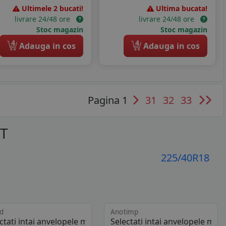
Ultimele 2 bucati!
Ultima bucata!
livrare 24/48 ore
livrare 24/48 ore
Stoc magazin
Stoc magazin
4
4
Adauga in cos
Adauga in cos
Pagina 1
31
32
33
OT
225/40R18
d
Anotimp