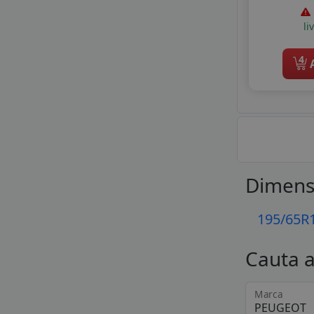
li
4
A
Dimens
195/65R
Cauta 
Marca