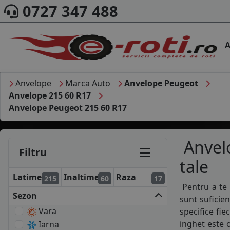
0727 347 488
A
Anvelope
Marca Auto
Anvelope Peugeot
Anvelope 215 60 R17
Anvelope Peugeot 215 60 R17
Anvelo
Filtru
tale
Latime
Inaltime
Raza
215
60
17
Pentru a te 
Sezon
sunt suficie
Vara
specifice fie
inghet este o
Iarna