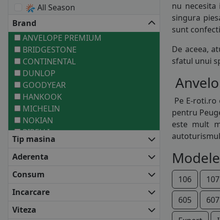
nu necesita 
All Season
singura pies
Brand
sunt confect
ANVELOPE PREMIUM
De aceea, at
BRIDGESTONE
sfatul unui 
CONTINENTAL
DUNLOP
Anvelop
GOODYEAR
HANKOOK
Pe E-roti.ro
MICHELIN
pentru Peuge
NOKIAN
este mult m
PIRELLI
autoturismul
Tip masina
ANVELOPE MEDII
Modele
BARUM
Aderenta
COOPER
Consum
DEBICA
106
107
FALKEN
Incarcare
605
607
FIRESTONE
Viteza
FULDA