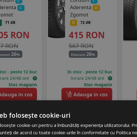
onsum
Consum
C
C
derenta
Aderenta
C
D
gomot
Zgomot
71 dB
B
72 dB
05
RON
415
RON
17 RON
567 RON
26
26
%
%
scount
Discount
stoc - peste 12 buc
In stoc - peste 12 buc
vrare 24/48 ore
livrare 24/48 ore
Stoc magazin
Stoc magazin
4
dauga in cos
Adauga in cos
eb folosește cookie-uri
ebica
Autogreen
osește cookie-uri pentru a îmbunătăți experiența utilizatorului. Prin
unteți de acord cu toate cookie-urile în conformitate cu Politica n
igo suv 2
As versat-as2