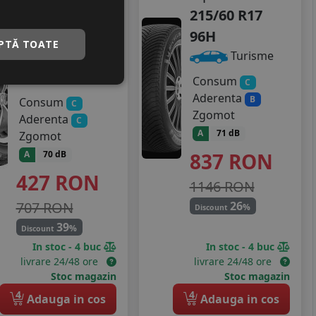
season
215/60 R17
215/60 R17
96H
PTĂ TOATE
100V
Turisme
Turisme
Consum
C
Aderenta
B
Consum
C
Zgomot
Aderenta
C
A
71 dB
Zgomot
837
RON
A
70 dB
427
RON
1146 RON
707 RON
26
%
Discount
39
%
Discount
In stoc - 4 buc
In stoc - 4 buc
livrare 24/48 ore
livrare 24/48 ore
Stoc magazin
Stoc magazin
4
4
Adauga in cos
Adauga in cos