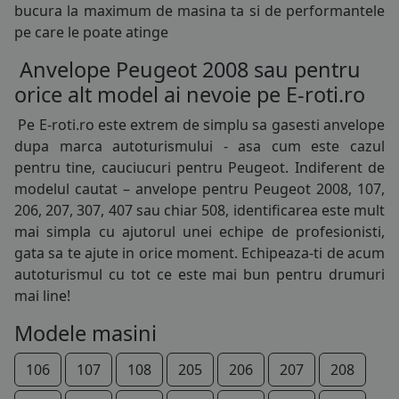
bucura la maximum de masina ta si de performantele
165/60R15
pe care le poate atinge
175/55R15
Anvelope Peugeot 2008 sau pentru
orice alt model ai nevoie pe E-roti.ro
185/55R15
Pe E-roti.ro este extrem de simplu sa gasesti
anvelope
185/60R15
dupa marca autoturismului - asa cum este cazul
pentru tine, cauciucuri pentru Peugeot. Indiferent de
185/65R15
modelul cautat – anvelope pentru Peugeot 2008, 107,
206, 207, 307, 407 sau chiar 508, identificarea este mult
195/55R15
mai simpla cu ajutorul unei echipe de profesionisti,
195/60R15
gata sa te ajute in orice moment. Echipeaza-ti de acum
autoturismul cu tot ce este mai bun pentru drumuri
195/65R15
mai line!
195/70R15
Modele masini
205/60R15
106
107
108
205
206
207
208