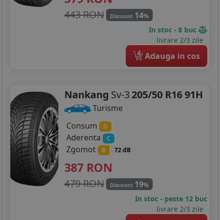
443 RON
14
%
Discount
In stoc - 8 buc
livrare 2/3 zile
4
Adauga in cos
Nankang
Sv-3
205/50 R16 91H
Turisme
Consum
D
Aderenta
C
Zgomot
B
72 dB
387
RON
479 RON
19
%
Discount
In stoc - peste 12 buc
livrare 2/3 zile