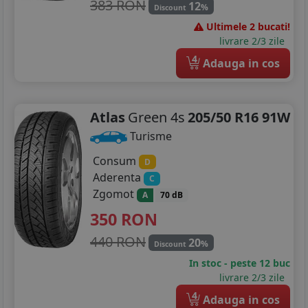
383 RON
12
%
Discount
Ultimele 2 bucati!
livrare 2/3 zile
4
Adauga in cos
Atlas
Green 4s
205/50 R16 91W
Turisme
Consum
D
Aderenta
C
Zgomot
A
70 dB
350
RON
440 RON
20
%
Discount
In stoc - peste 12 buc
livrare 2/3 zile
4
Adauga in cos