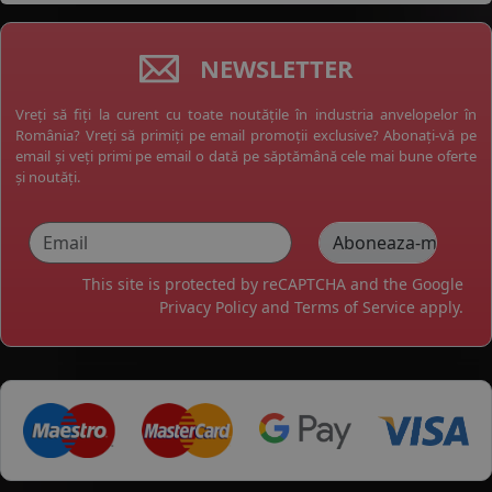
NEWSLETTER
Vreți să fiți la curent cu toate noutățile în industria anvelopelor în
România? Vreți să primiți pe email promoții exclusive? Abonați-vă pe
email și veți primi pe email o dată pe săptămână cele mai bune oferte
și noutăți.
This site is protected by reCAPTCHA and the Google
Privacy Policy
and
Terms of Service
apply.