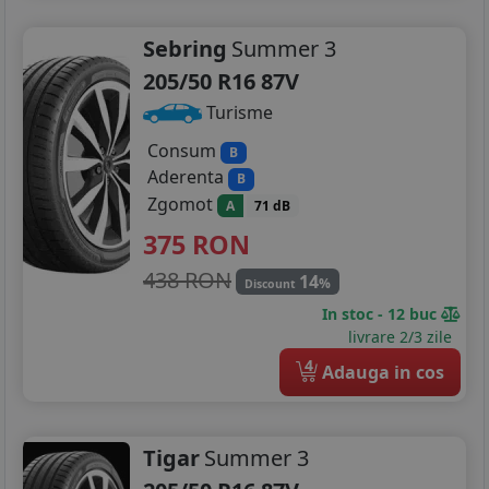
225/50R17
Sebring
Summer 3
225/55R17
205/50 R16 87V
205/40R18
Turisme
215/45R18
Consum
B
Aderenta
B
225/40R18
Zgomot
A
71 dB
225/45R18
375
RON
438 RON
225/55R18
14
%
Discount
In stoc - 12 buc
235/45R18
livrare 2/3 zile
4
245/45R18
Adauga in cos
205/55R19
Tigar
Summer 3
235/35R19