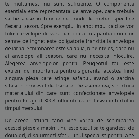
te multumesc nu sunt suficiente. O componenta
165/70R14
COS (
0 PRODUSE
)
esentiala este reprezentata de
anvelope
, care trebuie
175/60R14
sa fie alese in functie de conditiile meteo specifice
fiecarui sezon. Spre exemplu, in anotimpul cald se vor
175/65R14
folosi
anvelope de vara
, iar odata cu aparitia primelor
semne de inghet este obligatorie tranzitia la
anvelope
175/70R14
de iarna
. Schimbarea este valabila, bineinteles, daca nu
ai
anvelope all season
, care nu necesita inlocuire.
185/55R14
Alegerea anvelopelor pentru Peugeotul tau este
185/60R14
extrem de importanta pentru siguranta, acestea fiind
singura piesa care atinge asfaltul, avand o sarcina
185/65R14
vitala in procesul de franare. De asemenea, structura
materialului din care sunt confectionate anvelopele
185/70R14
pentru Peugeot 3008 influenteaza inclusiv confortul in
timpul mersului.
195/70R14
De aceea, atunci cand vine vorba de schimbarea
125/80R15
acestei piese a masinii, nu este cazul sa te gandesti de
doua ori, ci sa urmezi sfatul unui specialist pentru a te
145/65R15