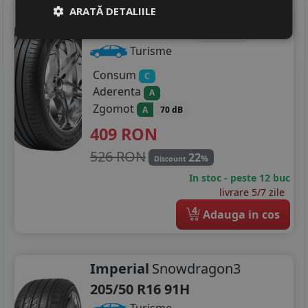
Maxxis
Hp6
ARATĂ DETALIILE
205/50 R16 91W
DOT 25
Turisme
Consum
C
Aderenta
A
Zgomot
A
70 dB
409
RON
526 RON
22
%
Discount
In stoc - peste 12 buc
livrare 5/7 zile
4
Adauga in cos
Imperial
Snowdragon3
205/50 R16 91H