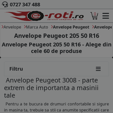
0727 347 488
0
ACASA
DESPRE NOI
Anvelope
Marca Auto
Anvelope Peugeot
Anvelope
145/70R13
ANVELOPE
Anvelope Peugeot 205 50 R16
AUTO
145/80R13
Anvelope Peugeot 205 50 R16 - Alege din
CAMION
cele
60
de produse
MOTO
155/70R13
AGROINDUSTRIALE
CAUTARE DUPA
165/65R13
Filtru
DIMENSIUNI
165/70R13
PRODUCATORI ANVELOPE
Anvelope Peugeot 3008 - parte
MARCA AUTO
175/70R13
extrem de importanta a masinii
BLOG
tale
155/65R14
B2B - COLABORARE COMPANII
Pentru a te bucura de drumuri confortabile si sigure
CONT
165/65R14
in masina ta, trebuie sa stii ca anumite specificatii care
CONTACT