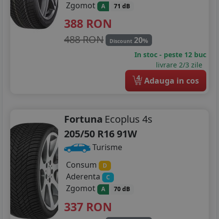
Zgomot
A
71 dB
388
RON
488 RON
20
%
Discount
In stoc - peste 12 buc
livrare 2/3 zile
4
Adauga in cos
Fortuna
Ecoplus 4s
205/50 R16 91W
Turisme
Consum
D
Aderenta
C
Zgomot
A
70 dB
337
RON