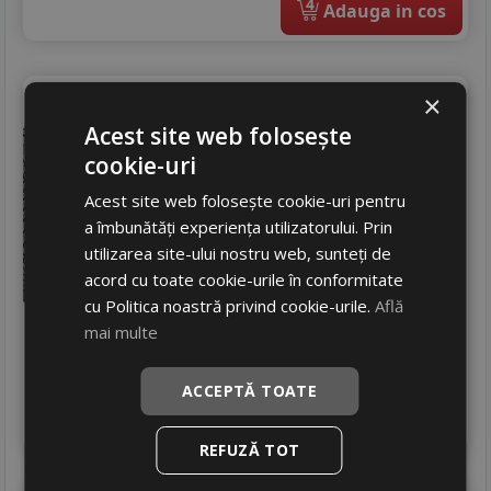
4
Adauga in cos
Maxxis
Ap3
×
205/50 R16 87V
Acest site web folosește
DOT 25
Turisme
cookie-uri
Consum
Acest site web folosește cookie-uri pentru
D
Aderenta
a îmbunătăți experiența utilizatorului. Prin
B
Zgomot
utilizarea site-ului nostru web, sunteți de
A
70 dB
acord cu toate cookie-urile în conformitate
449
RON
cu Politica noastră privind cookie-urile.
Află
564 RON
20
mai multe
%
Discount
In stoc - peste 12 buc
livrare 5/7 zile
ACCEPTĂ TOATE
4
Adauga in cos
REFUZĂ TOT