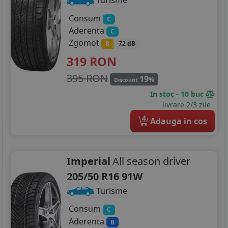
Turisme
Consum
C
Aderenta
C
Zgomot
B
72 dB
319
RON
395 RON
19
%
Discount
In stoc - 10 buc
livrare 2/3 zile
4
Adauga in cos
Imperial
All season driver
205/50 R16 91W
Turisme
Consum
C
Aderenta
B