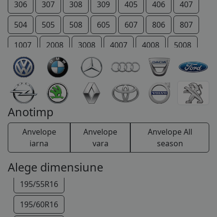
205/65R15
306
307
308
309
405
406
407
205/70R15
504
505
508
605
607
806
807
215/65R15
1007
2008
3008
4007
4008
5008
215/70R15
206 +
207 +
Bipper
Boxer
Expert
225/70R15
IOn
P 4
Partner
RCZ
Rifter
255/75R15
TRAVELLER
Anotimp
185/75R16
Anvelope
Anvelope
Anvelope All
195/45R16
iarna
vara
season
195/50R16
Alege dimensiune
195/55R16
195/60R16