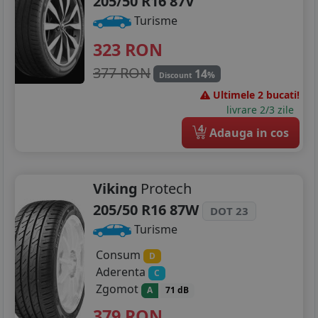
205/50 R16 87V
235/40R19
Turisme
235/50R19
323
RON
377 RON
14
%
Discount
Ultimele 2 bucati!
livrare 2/3 zile
4
Adauga in cos
Viking
Protech
205/50 R16 87W
DOT 23
Turisme
Consum
D
Aderenta
C
Zgomot
A
71 dB
379
RON