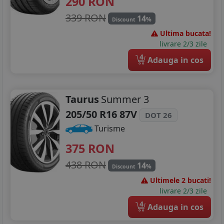
290
RON
225/55R16
339 RON
14
%
Discount
Ultima bucata!
225/75R16
livrare 2/3 zile
205/40R17
4
Adauga in cos
205/45R17
Taurus
Summer 3
205/50R17
205/50 R16 87V
DOT 26
215/50R17
Turisme
215/55R17
375
RON
215/60R17
438 RON
14
%
Discount
Ultimele 2 bucati!
215/65R17
livrare 2/3 zile
225/45R17
4
Adauga in cos