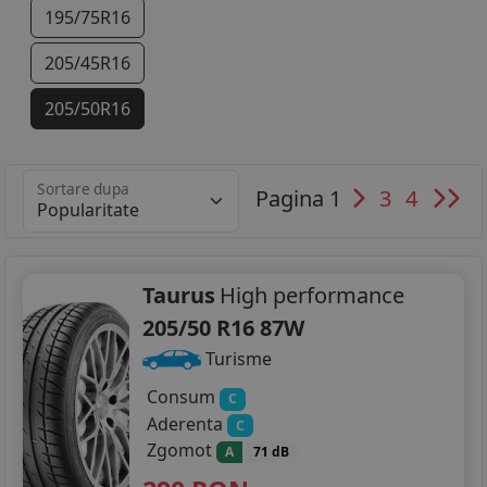
195/75R16
205/45R16
205/50R16
205/55R16
Sortare dupa
Pagina 1
3
4
205/60R16
205/75R16
215/55R16
Taurus
High performance
205/50 R16 87W
215/60R16
Turisme
215/65R16
Consum
C
Aderenta
C
215/70R16
Zgomot
A
71 dB
215/75R16