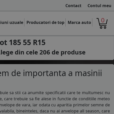
Contact
Contul meu
0
iuni uzuale
Producatori de top
Marca auto
t 185 55 R15
lege din cele
206
de produse
em de importanta a masinii
buie sa stii ca anumite specificatii care te multumesc nu
e
, care trebuie sa fie alese in functie de conditiile meteo
nvelope de vara
, iar odata cu aparitia primelor semne de
alabila, bineinteles, daca nu ai
anvelope all season
, care