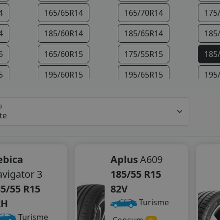
4
165/65R14
165/70R14
175
4
185/60R14
185/65R14
185
5
165/60R15
175/55R15
185
5
195/60R15
195/65R15
195
5
215/65R15
215/70R15
225
a
6
195/50R16
195/55R16
195
6
205/55R16
205/60R16
205
6
215/70R16
215/75R16
225
ebica
Aplus
A609
vigator 3
185/55 R15
7
205/50R17
215/50R17
215
5/55 R15
82V
7
225/50R17
225/55R17
205
2H
Turisme
Turisme
8
225/55R18
235/45R18
245