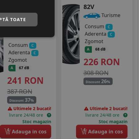
season
82V
185/55 R15
Turisme
PTĂ TOATE
86H
Consum
C
Aderenta
Turisme
C
Zgomot
Consum
C
A
68 dB
Aderenta
C
226
RON
Zgomot
A
67 dB
308 RON
241
RON
26
%
Discount
387 RON
37
%
Discount
Ultimele 2 bucati!
Ultimele 2 bucati!
livrare 24/48 ore
livrare 24/48 ore
Stoc magazin
Stoc magazin
4
4
Adauga in cos
Adauga in cos