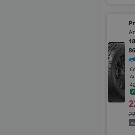
Pr
Aq
18
8
C
A
Z
A
2
2
Di