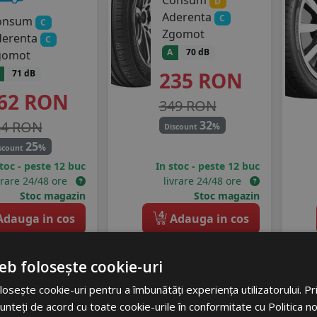
Consum
D
Aderenta
C
onsum
C
9
235/50R19
Zgomot
derenta
C
A
70 dB
gomot
235
RON
71 dB
62
RON
349 RON
84 RON
32
%
Discount
25
%
scount
stoc - peste 12 buc
In stoc - peste 12 buc
vrare 24/48 ore
livrare 24/48 ore
Stoc magazin
Stoc magazin
4
dauga in cos
Adauga in cos
eb folosește cookie-uri
ebring
Massimo
osește cookie-uri pentru a îmbunătăți experiența utilizatorului. Prin
unteți de acord cu toate cookie-urile în conformitate cu Politica n
ummer 3
Msa11