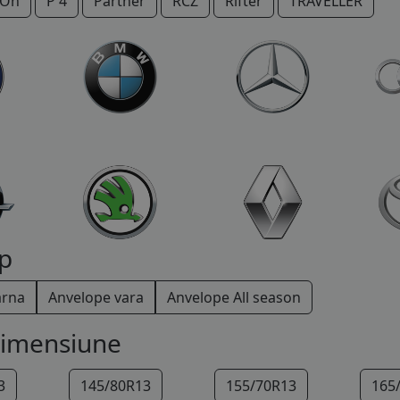
IOn
P 4
Partner
RCZ
Rifter
TRAVELLER
p
arna
Anvelope vara
Anvelope All season
dimensiune
3
145/80R13
155/70R13
165