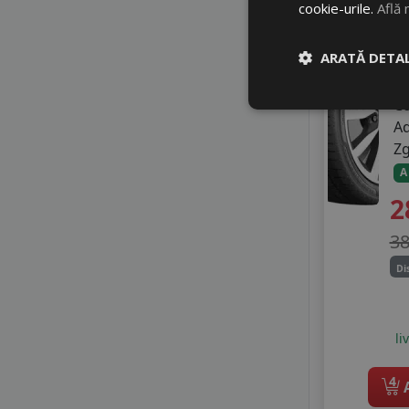
cookie-urile.
Află 
18
8
ARATĂ DETAL
C
A
Z
A
2
3
Di
li
4
A