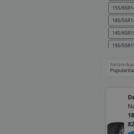
IMPERIAL
155/65R1
KORMORAN
185/55R1
LASSA
LAUFENN
145/65R1
LEAO
LINGLONG
195/55R1
MASSIMO
MASTERSTEEL
205/70R1
MAXXIS
Sortare dup
195/45R1
MAZZINI
MILESTONE
205/50R1
NANKANG
NOVEX
215/65R1
D
PETLAS
Na
PRINX
205/45R1
RADAR
18
225/45R1
ROADHOG
8
ROADX
225/45R1