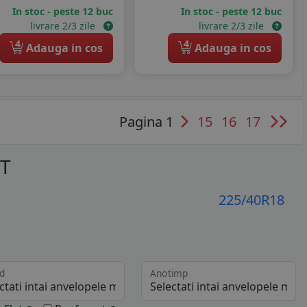
In stoc - peste 12 buc
In stoc - peste 12 buc
livrare 2/3 zile
livrare 2/3 zile
4
4
Adauga in cos
Adauga in cos
Pagina 1
15
16
17
OT
225/40R18
d
Anotimp