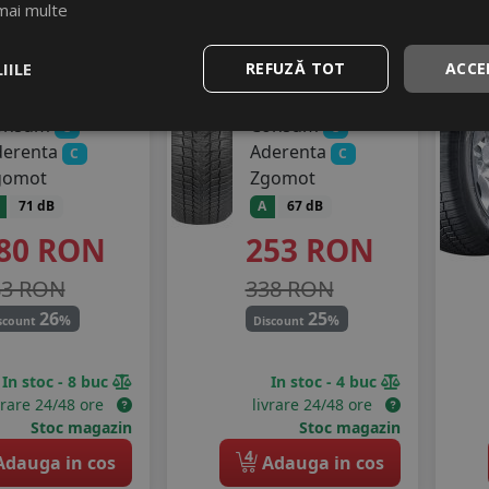
mai multe
5/55 R15
185/55 R15
6V
86H
IILE
REFUZĂ TOT
ACCE
Turisme
Turisme
onsum
Consum
C
C
derenta
Aderenta
C
C
gomot
Zgomot
71 dB
A
67 dB
80
RON
253
RON
83 RON
338 RON
26
25
%
%
scount
Discount
In stoc - 8 buc
In stoc - 4 buc
vrare 24/48 ore
livrare 24/48 ore
Stoc magazin
Stoc magazin
4
dauga in cos
Adauga in cos