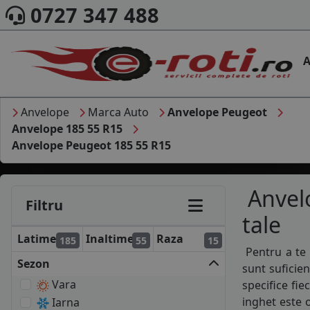
0727 347 488
A
Anvelope
Marca Auto
Anvelope Peugeot
Anvelope 185 55 R15
Anvelope Peugeot 185 55 R15
Anvelo
Filtru
tale
Latime
Inaltime
Raza
185
55
15
Pentru a te 
Sezon
sunt suficie
Vara
specifice fie
inghet este o
Iarna