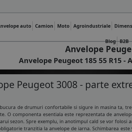
nvelope auto
Camion
Moto
Agroindustriale
Dimens
Blog
B2B
Anvelope Peugeo
Anvelope Peugeot 185 55 R15 - A
pe Peugeot 3008 - parte extr
bucura de drumuri confortabile si sigure in masina ta, tre
nte. O componenta esentiala este reprezentata de
anvelop
carui sezon. Spre exemplu, in anotimpul cald se vor folosi
a
bligatorie tranzitia la
anvelope de iarna
. Schimbarea este v