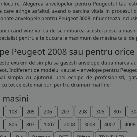
inlocuire. Alegerea anvelopelor pentru Peugeotul tau est
a care atinge asfaltul, avand o sarcina vitala in procesul
ionate anvelopele pentru Peugeot 3008 influenteaza inclusiv
unci cand vine vorba de schimbarea acestei piese a masinii
specialist pentru a te bucura la maximum de masina ta si de
e Peugeot 2008 sau pentru orice al
 este extrem de simplu sa gasesti
anvelope
dupa marca auto
ot. Indiferent de modelul cautat – anvelope pentru Peugeot 2
ai simpla cu ajutorul unei echipe de profesionisti, ga
 cu tot ce este mai bun pentru drumuri mai line!
 masini
108
205
206
207
208
306
307
30
806
807
1007
2008
3008
4007
4008