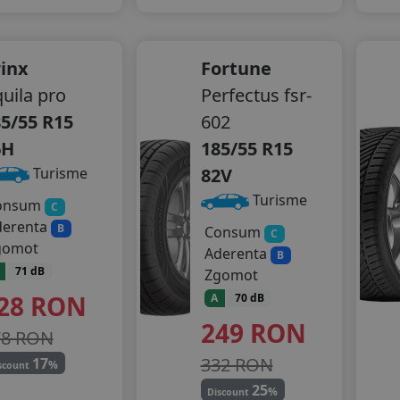
inx
Fortune
uila pro
Perfectus fsr-
5/55 R15
602
6H
185/55 R15
82V
Turisme
Turisme
onsum
C
derenta
B
Consum
C
gomot
Aderenta
B
71 dB
Zgomot
28
RON
A
70 dB
249
RON
78 RON
332 RON
17
%
scount
25
%
Discount