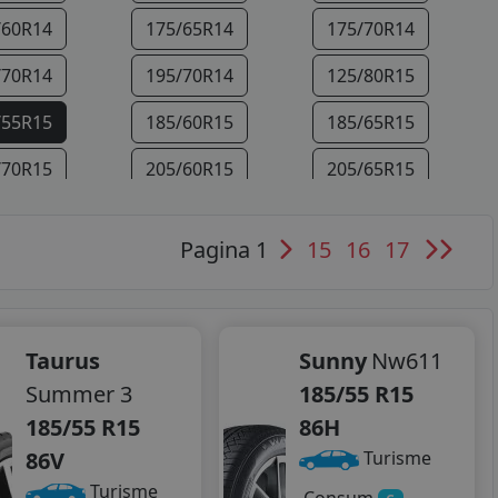
/60R14
175/65R14
175/70R14
/70R14
195/70R14
125/80R15
/55R15
185/60R15
185/65R15
/70R15
205/60R15
205/65R15
/70R15
255/75R15
185/75R16
Pagina 1
15
16
17
/60R16
195/75R16
205/45R16
/75R16
215/55R16
215/60R16
/55R16
225/75R16
205/40R17
Taurus
Sunny
Nw611
Summer 3
185/55 R15
/55R17
215/60R17
215/65R17
185/55 R15
86H
/40R18
215/45R18
225/40R18
86V
Turisme
Turisme
/45R18
205/55R19
235/35R19