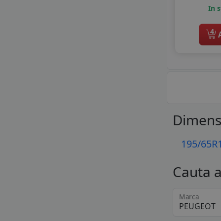
In 
4
A
Dimens
195/65R
Cauta 
Marca