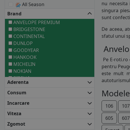
nu necesita 
All Season
singura pies
Brand
sunt confect
ANVELOPE PREMIUM
De aceea, at
BRIDGESTONE
sfatul unui 
CONTINENTAL
DUNLOP
Anvelop
GOODYEAR
HANKOOK
Pe E-roti.ro
MICHELIN
pentru Peuge
NOKIAN
este mult m
PIRELLI
autoturismul
Aderenta
ANVELOPE MEDII
Modele
BARUM
Consum
COOPER
Incarcare
DEBICA
106
107
FIRESTONE
Viteza
605
607
FULDA
Zgomot
KLEBER