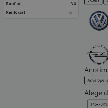
Expert
KUMHO
Runflat
NU
MATADOR
Ranforsat
NEXEN
SEMPERIT
UNIROYAL
VREDESTEIN
YOKOHAMA
ANVELOPE BUGET
APLUS
APTANY
AUTOGREEN
CEAT
Anotim
DELINTE
FORTUNA
Anvelope i
FORTUNE
GOLDLINE
Alege 
GOODRIDE
GT RADIAL
145/70R1
HIFLY