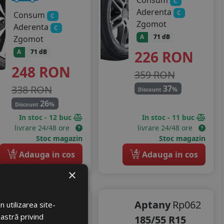
Consum
C
Aderenta
C
Consum
C
Zgomot
Aderenta
C
A
71 dB
Zgomot
226
RON
A
71 dB
248
RON
359 RON
338 RON
37
%
Discount
26
%
Discount
In stoc - 12 buc
In stoc - 11 buc
livrare 24/48 ore
livrare 24/48 ore
Stoc magazin
Stoc magazin
4
4
Adauga in cos
Adauga in cos
×
Sunny
Aptany
Rp062
 utilizarea site-
oastră privind
Nc501 all
185/55 R15