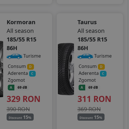
Kormoran
Taurus
All season
All season
185/55 R15
185/55 R15
86H
86H
Turisme
Turisme
Consum
Consum
D
D
Aderenta
Aderenta
C
C
Zgomot
Zgomot
A
69 dB
A
69 dB
329
RON
311
RON
390 RON
369 RON
15
15
%
%
Discount
Discount