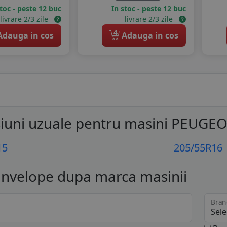
stoc - peste 12 buc
In stoc - peste 12 buc
livrare 2/3 zile
livrare 2/3 zile
4
dauga in cos
Adauga in cos
iuni uzuale pentru masini PEUGE
15
205/55R16
anvelope dupa marca masinii
Bran