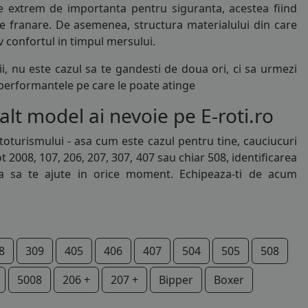
e extrem de importanta pentru siguranta, acestea fiind
 de franare. De asemenea, structura materialului din care
 confortul in timpul mersului.
, nu este cazul sa te gandesti de doua ori, ci sa urmezi
 performantele pe care le poate atinge
t model ai nevoie pe E-roti.ro
turismului - asa cum este cazul pentru tine, cauciucuri
008, 107, 206, 207, 307, 407 sau chiar 508, identificarea
ta sa te ajute in orice moment. Echipeaza-ti de acum
8
309
405
406
407
504
505
508
5008
206 +
207 +
Bipper
Boxer