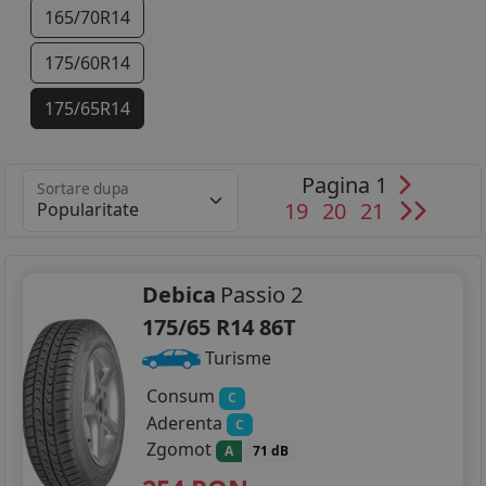
165/70R14
175/60R14
175/65R14
175/70R14
Pagina 1
Sortare dupa
185/55R14
19
20
21
185/60R14
185/65R14
Debica
Passio 2
175/65 R14 86T
185/70R14
Turisme
195/70R14
Consum
C
Aderenta
C
125/80R15
Zgomot
A
71 dB
145/65R15