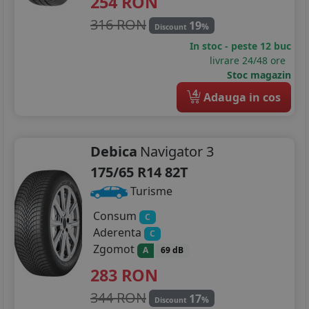
254
RON
165/60R15
316 RON
19
%
Discount
In stoc - peste 12 buc
175/55R15
livrare 24/48 ore
Stoc magazin
185/55R15
4
Adauga in cos
185/60R15
185/65R15
Debica
Navigator 3
195/55R15
175/65 R14 82T
Turisme
195/60R15
Consum
C
195/65R15
Aderenta
C
Zgomot
A
69 dB
195/70R15
283
RON
205/60R15
344 RON
17
%
Discount