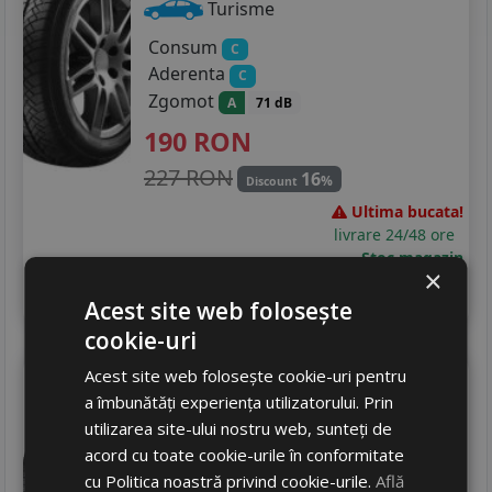
225/50R17
Turisme
Consum
225/55R17
C
Aderenta
C
205/40R18
Zgomot
A
71 dB
190
RON
215/45R18
227 RON
16
%
Discount
225/40R18
Ultima bucata!
225/45R18
livrare 24/48 ore
Stoc magazin
×
225/55R18
4
Adauga in cos
Acest site web folosește
235/45R18
cookie-uri
245/45R18
Debica
Navigator 3
Acest site web folosește cookie-uri pentru
a îmbunătăți experiența utilizatorului. Prin
175/65 R14 82T
205/55R19
utilizarea site-ului nostru web, sunteți de
Turisme
acord cu toate cookie-urile în conformitate
235/35R19
Consum
cu Politica noastră privind cookie-urile.
Află
C