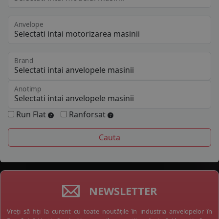
Anvelope
Brand
Anotimp
Run Flat
Ranforsat
NEWSLETTER
Vreți să fiți la curent cu toate noutățile în industria anvelopelor în