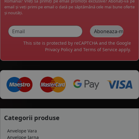
România? Vreți să primiți pe email promoții exclusive? Abonați-vă pe
email și veți primi pe email o dată pe săptămână cele mai bune oferte
și noutăți.
This site is protected by reCAPTCHA and the Google
Privacy Policy
and
Terms of Service
apply.
Categorii produse
Anvelope Vara
Anvelope Iarna