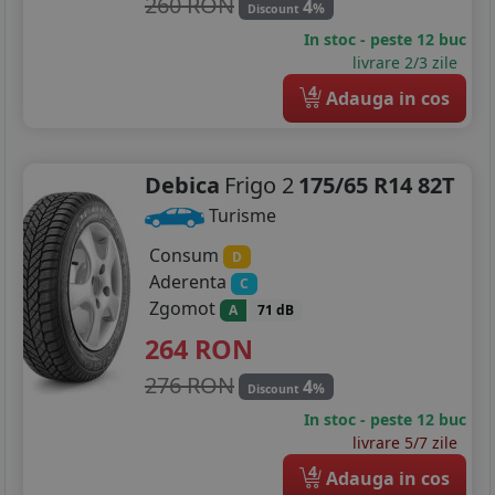
260 RON
4
%
Discount
In stoc - peste 12 buc
livrare 2/3 zile
4
Adauga in cos
Debica
Frigo 2
175/65 R14 82T
Turisme
Consum
D
Aderenta
C
Zgomot
A
71 dB
264
RON
276 RON
4
%
Discount
In stoc - peste 12 buc
livrare 5/7 zile
4
Adauga in cos