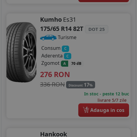
Kumho
Es31
175/65 R14 82T
DOT 25
Turisme
Consum
C
Aderenta
C
Zgomot
A
70 dB
276
RON
336 RON
17
%
Discount
In stoc - peste 12 buc
livrare 5/7 zile
4
Adauga in cos
Hankook