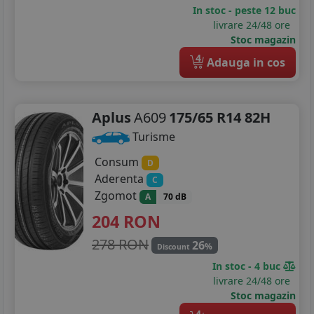
205/65R15
In stoc - peste 12 buc
livrare 24/48 ore
205/70R15
Stoc magazin
4
215/65R15
Adauga in cos
215/70R15
Aplus
A609
175/65 R14 82H
225/70R15
Turisme
255/75R15
Consum
D
185/75R16
Aderenta
C
Zgomot
A
70 dB
195/45R16
204
RON
195/50R16
278 RON
26
%
Discount
195/55R16
In stoc - 4 buc
livrare 24/48 ore
195/60R16
Stoc magazin
4