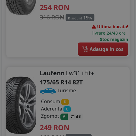
254
RON
316 RON
19
%
Discount
Ultima bucata!
livrare 24/48 ore
Stoc magazin
4
Adauga in cos
Laufenn
Lw31 i fit+
175/65 R14 82T
Turisme
Consum
D
Aderenta
C
Zgomot
A
71 dB
249
RON