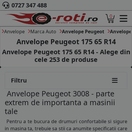
0727 347 488
0
ACASA
DESPRE NOI
Anvelope
Marca Auto
Anvelope Peugeot
Anvelope
ANVELOPE
Anvelope Peugeot 175 65 R14
AUTO
Anvelope Peugeot 175 65 R14 - Alege din
CAMION
cele
253
de produse
MOTO
AGROINDUSTRIALE
CAUTARE DUPA
Filtru
DIMENSIUNI
PRODUCATORI ANVELOPE
Anvelope Peugeot 3008 - parte
MARCA AUTO
extrem de importanta a masinii
BLOG
tale
B2B - COLABORARE COMPANII
Pentru a te bucura de drumuri confortabile si sigure
CONT
in masina ta, trebuie sa stii ca anumite specificatii care
CONTACT