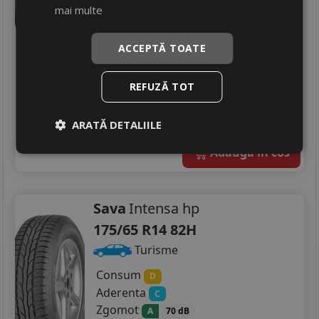
mai multe
Aderenta
235/40R19
B
Zgomot
A
69 dB
235/50R19
ACCEPTĂ TOATE
280
RON
340 RON
17
%
Discount
REFUZĂ TOT
Ultima bucata!
livrare 24/48 ore
ARATĂ DETALIILE
Stoc magazin
4
Adauga in cos
Sava
Intensa hp
175/65 R14 82H
Turisme
Consum
D
Aderenta
C
Zgomot
A
70 dB