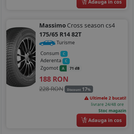
Adauga in cos
195/75R16
205/45R16
Massimo
Cross season cs4
205/50R16
175/65 R14 82T
Turisme
205/55R16
Consum
C
205/60R16
Aderenta
C
205/75R16
Zgomot
A
71 dB
188
RON
215/55R16
228 RON
17
%
Discount
215/60R16
Ultimele 2 bucati!
livrare 24/48 ore
215/65R16
Stoc magazin
215/70R16
4
Adauga in cos
215/75R16