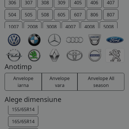
306
307
308
309
405
406
407
504
505
508
605
607
806
807
1007
2008
3008
4007
4008
5008
145/70R13
206 +
207 +
Bipper
Boxer
Expert
145/80R13
IOn
P 4
Partner
RCZ
Rifter
155/70R13
TRAVELLER
Anotimp
165/65R13
Anvelope
Anvelope
Anvelope All
165/70R13
iarna
vara
season
175/70R13
Alege dimensiune
155/65R14
165/65R14