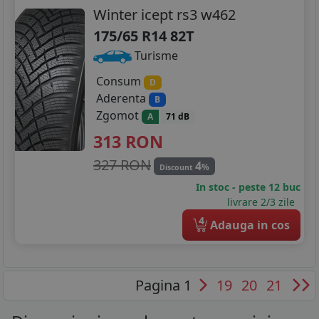
Winter icept rs3 w462
175/65 R14 82T
Turisme
Consum
D
Aderenta
B
Zgomot
A
71 dB
313
RON
327 RON
4
%
Discount
In stoc - peste 12 buc
livrare 2/3 zile
4
Adauga in cos
Pagina 1
19
20
21