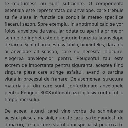
te multumesc nu sunt suficiente. O componenta
COS (
0 PRODUSE
)
esentiala este reprezentata de
anvelope
, care trebuie
sa fie alese in functie de conditiile meteo specifice
fiecarui sezon. Spre exemplu, in anotimpul cald se vor
folosi
anvelope de vara
, iar odata cu aparitia primelor
semne de inghet este obligatorie tranzitia la
anvelope
de iarna
. Schimbarea este valabila, bineinteles, daca nu
ai
anvelope all season
, care nu necesita inlocuire.
Alegerea anvelopelor pentru Peugeotul tau este
extrem de importanta pentru siguranta, acestea fiind
singura piesa care atinge asfaltul, avand o sarcina
vitala in procesul de franare. De asemenea, structura
materialului din care sunt confectionate anvelopele
pentru Peugeot 3008 influenteaza inclusiv confortul in
timpul mersului.
De aceea, atunci cand vine vorba de schimbarea
acestei piese a masinii, nu este cazul sa te gandesti de
doua ori, ci sa urmezi sfatul unui specialist pentru a te