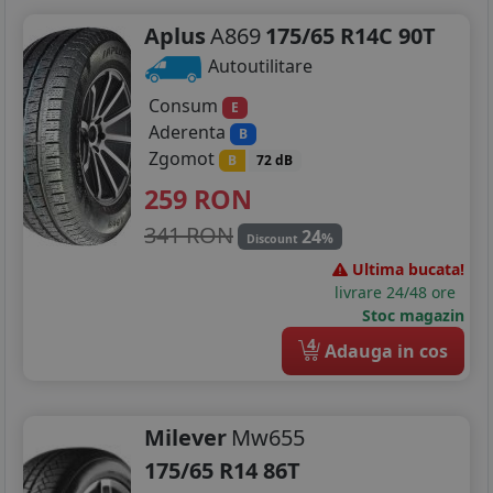
Aplus
A869
175/65 R14C 90T
225/55R16
Autoutilitare
225/75R16
Consum
E
205/40R17
Aderenta
B
Zgomot
B
72 dB
205/45R17
259
RON
205/50R17
341 RON
24
%
Discount
215/50R17
Ultima bucata!
livrare 24/48 ore
215/55R17
Stoc magazin
4
Adauga in cos
215/60R17
215/65R17
Milever
Mw655
225/45R17
175/65 R14 86T