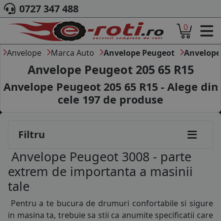
0727 347 488
0
ACASA
DESPRE NOI
Anvelope
Marca Auto
Anvelope Peugeot
Anvelope
ANVELOPE
Anvelope Peugeot 205 65 R15
AUTO
Anvelope Peugeot 205 65 R15 - Alege din
CAMION
cele
197
de produse
MOTO
AGROINDUSTRIALE
CAUTARE DUPA
Filtru
DIMENSIUNI
PRODUCATORI ANVELOPE
Anvelope Peugeot 3008 - parte
MARCA AUTO
extrem de importanta a masinii
BLOG
tale
B2B - COLABORARE COMPANII
Pentru a te bucura de drumuri confortabile si sigure
CONT
in masina ta, trebuie sa stii ca anumite specificatii care
CONTACT