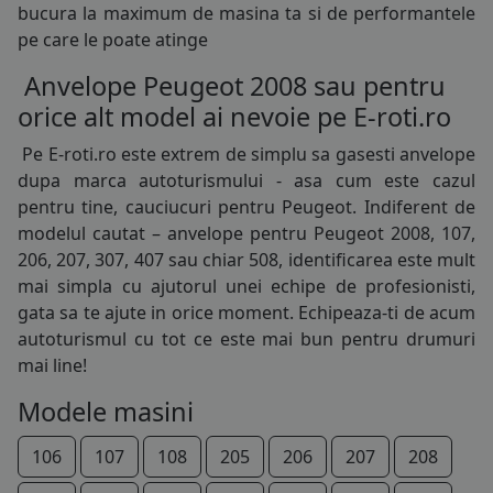
bucura la maximum de masina ta si de performantele
155/65R14
pe care le poate atinge
165/65R14
Anvelope Peugeot 2008 sau pentru
orice alt model ai nevoie pe E-roti.ro
165/70R14
Pe E-roti.ro este extrem de simplu sa gasesti
anvelope
175/60R14
dupa marca autoturismului - asa cum este cazul
pentru tine, cauciucuri pentru Peugeot. Indiferent de
175/65R14
modelul cautat – anvelope pentru Peugeot 2008, 107,
206, 207, 307, 407 sau chiar 508, identificarea este mult
175/70R14
mai simpla cu ajutorul unei echipe de profesionisti,
185/55R14
gata sa te ajute in orice moment. Echipeaza-ti de acum
autoturismul cu tot ce este mai bun pentru drumuri
185/60R14
mai line!
185/65R14
Modele masini
185/70R14
106
107
108
205
206
207
208