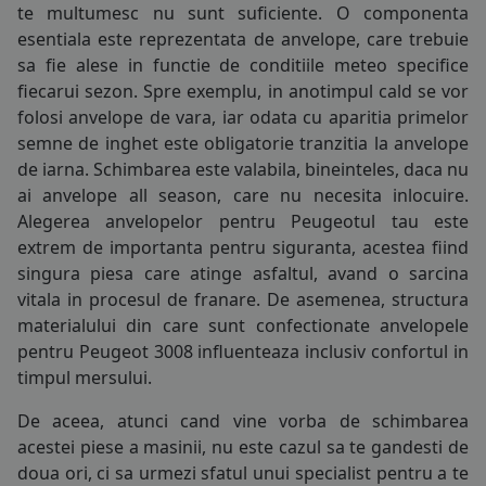
te multumesc nu sunt suficiente. O componenta
COS (
0 PRODUSE
)
esentiala este reprezentata de
anvelope
, care trebuie
sa fie alese in functie de conditiile meteo specifice
fiecarui sezon. Spre exemplu, in anotimpul cald se vor
folosi
anvelope de vara
, iar odata cu aparitia primelor
semne de inghet este obligatorie tranzitia la
anvelope
de iarna
. Schimbarea este valabila, bineinteles, daca nu
ai
anvelope all season
, care nu necesita inlocuire.
Alegerea anvelopelor pentru Peugeotul tau este
145/70R13
extrem de importanta pentru siguranta, acestea fiind
singura piesa care atinge asfaltul, avand o sarcina
145/80R13
vitala in procesul de franare. De asemenea, structura
materialului din care sunt confectionate anvelopele
155/70R13
pentru Peugeot 3008 influenteaza inclusiv confortul in
timpul mersului.
165/65R13
De aceea, atunci cand vine vorba de schimbarea
165/70R13
acestei piese a masinii, nu este cazul sa te gandesti de
doua ori, ci sa urmezi sfatul unui specialist pentru a te
175/70R13