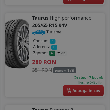
215/65R17
225/45R17
Taurus
High performance
205/65 R15 94V
225/50R17
Turisme
225/55R17
Consum
C
205/40R18
Aderenta
C
Zgomot
A
71 dB
215/45R18
289
RON
225/40R18
351 RON
17
%
Discount
225/45R18
In stoc - 7 buc
livrare 2/3 zile
225/55R18
4
Adauga in cos
235/45R18
245/45R18
Taurus
Summer 3