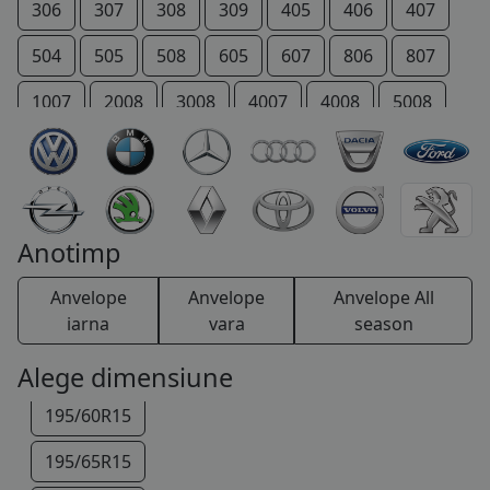
195/70R14
306
307
308
309
405
406
407
125/80R15
504
505
508
605
607
806
807
145/65R15
1007
2008
3008
4007
4008
5008
165/60R15
206 +
207 +
Bipper
Boxer
Expert
175/55R15
IOn
P 4
Partner
RCZ
Rifter
185/55R15
TRAVELLER
Anotimp
185/60R15
Anvelope
Anvelope
Anvelope All
185/65R15
iarna
vara
season
195/55R15
Alege dimensiune
195/60R15
195/65R15