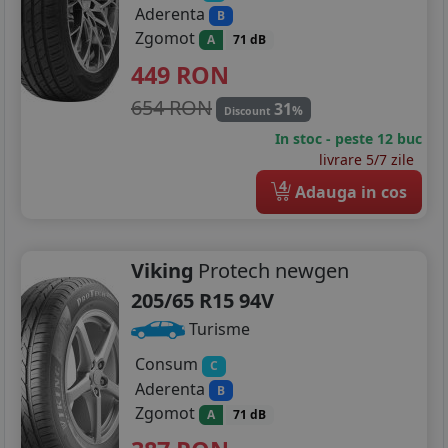
Aderenta
B
Zgomot
A
71 dB
449
RON
654 RON
31
%
Discount
In stoc - peste 12 buc
livrare 5/7 zile
4
Adauga in cos
Viking
Protech newgen
205/65 R15 94V
Turisme
Consum
C
Aderenta
B
Zgomot
A
71 dB