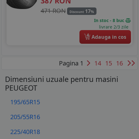
387
RON
471 RON
17
%
Discount
In stoc - 8 buc
livrare 2/3 zile
4
Adauga in cos
Pagina 1
14
15
16
Dimensiuni uzuale pentru masini
PEUGEOT
195/65R15
205/55R16
225/40R18