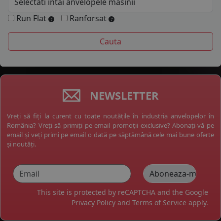
Run Flat
Ranforsat
NEWSLETTER
Vreți să fiți la curent cu toate noutățile în industria anvelopelor în
România? Vreți să primiți pe email promoții exclusive? Abonați-vă pe
email și veți primi pe email o dată pe săptămână cele mai bune oferte
și noutăți.
This site is protected by reCAPTCHA and the Google
Privacy Policy
and
Terms of Service
apply.