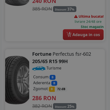
240
RON
195/55R16
385 RON
37
%
Discount
Ultima bucata!
195/60R16
livrare 24/48 ore
Stoc magazin
195/75R16
4
Adauga in cos
205/45R16
205/50R16
Fortune
Perfectus fsr-602
205/55R16
205/65 R15 99H
Turisme
205/60R16
Consum
B
205/75R16
Aderenta
B
Zgomot
B
72 dB
215/55R16
286
RON
215/60R16
382 RON
25
%
Discount