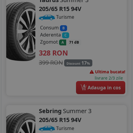
205/65 R15 94V
205/55R19
Turisme
235/35R19
Consum
B
235/40R19
Aderenta
C
Zgomot
A
71 dB
235/50R19
328
RON
399 RON
17
%
Discount
Ultima bucata!
livrare 2/3 zile
4
Adauga in cos
Sebring
Summer 3
205/65 R15 94V
Turisme