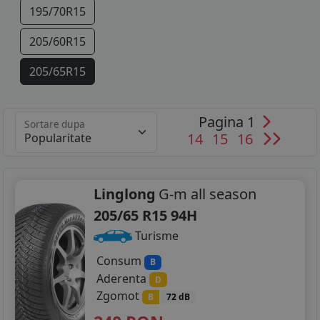
195/70R15
205/60R15
205/65R15
205/70R15
Pagina 1
Sortare dupa
215/65R15
14
15
16
215/70R15
225/70R15
Linglong
G-m all season
205/65 R15 94H
255/75R15
Turisme
185/75R16
Consum
B
Aderenta
D
195/45R16
Zgomot
B
72 dB
195/50R16