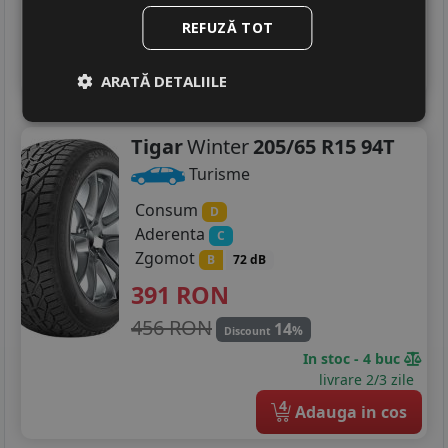
In stoc - peste 12 buc
REFUZĂ TOT
livrare 2/3 zile
4
Adauga in cos
ARATĂ DETALIILE
Tigar
Winter
205/65 R15 94T
Turisme
Consum
D
Aderenta
C
Zgomot
B
72 dB
391
RON
456 RON
14
%
Discount
In stoc - 4 buc
livrare 2/3 zile
4
Adauga in cos