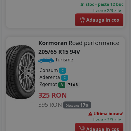
215/65R16
In stoc - peste 12 buc
livrare 2/3 zile
215/70R16
4
Adauga in cos
215/75R16
225/55R16
Kormoran
Road performance
225/75R16
205/65 R15 94V
Turisme
205/40R17
Consum
C
205/45R17
Aderenta
C
Zgomot
A
71 dB
205/50R17
325
RON
215/50R17
395 RON
17
%
Discount
215/55R17
Ultima bucata!
livrare 2/3 zile
215/60R17
4
Adauga in cos