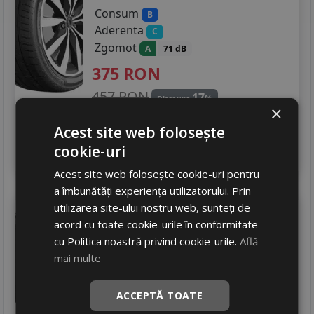
Consum
B
Aderenta
C
Zgomot
A
71 dB
375
RON
457 RON
17
%
Discount
×
In stoc - 10 buc
Acest site web folosește
livrare 2/3 zile
cookie-uri
4
Adauga in cos
Acest site web folosește cookie-uri pentru
a îmbunătăți experiența utilizatorului. Prin
utilizarea site-ului nostru web, sunteți de
Tigar
Summer 3
acord cu toate cookie-urile în conformitate
205/65 R15 94V
cu Politica noastră privind cookie-urile.
Află
Turisme
mai multe
317
RON
ACCEPTĂ TOATE
386 RON
17
%
Discount