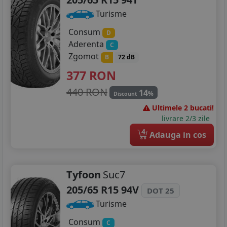
Turisme
Consum
D
Aderenta
C
Zgomot
B
72 dB
377
RON
440 RON
14
%
Discount
Ultimele 2 bucati!
livrare 2/3 zile
4
Adauga in cos
Tyfoon
Suc7
205/65 R15 94V
DOT 25
Turisme
Consum
C