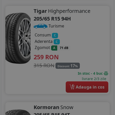
Tigar
Highperformance
205/65 R15 94H
Turisme
Consum
C
Aderenta
C
Zgomot
A
71 dB
259
RON
315 RON
17
%
Discount
In stoc - 4 buc
livrare 2/3 zile
4
Adauga in cos
Kormoran
Snow
205/65 R15 94T