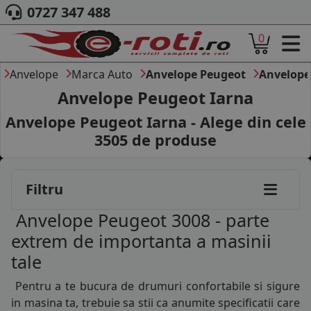
0727 347 488
0
ACASA
DESPRE NOI
Anvelope
Marca Auto
Anvelope Peugeot
Anvelope
ANVELOPE
Anvelope Peugeot Iarna
AUTO
Anvelope Peugeot Iarna - Alege din cele
CAMION
3505
de produse
MOTO
AGROINDUSTRIALE
CAUTARE DUPA
Filtru
DIMENSIUNI
PRODUCATORI ANVELOPE
Anvelope Peugeot 3008 - parte
MARCA AUTO
extrem de importanta a masinii
BLOG
tale
B2B - COLABORARE COMPANII
Pentru a te bucura de drumuri confortabile si sigure
CONT
in masina ta, trebuie sa stii ca anumite specificatii care
CONTACT