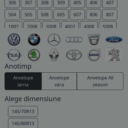
306
307
308
309
405
406
407
504
505
508
605
607
806
807
1007
2008
3008
4007
4008
5008
206 +
207 +
Bipper
Boxer
Expert
IOn
P 4
Partner
RCZ
Rifter
TRAVELLER
Anotimp
Anvelope
Anvelope
Anvelope All
iarna
vara
season
Alege dimensiune
145/70R13
145/80R13