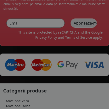
email și veți primi pe email o dată pe săptămână cele mai bune oferte
și noutăți.
This site is protected by reCAPTCHA and the Google
Privacy Policy
and
Terms of Service
apply.
Categorii produse
Anvelope Vara
Anvelope Iarna