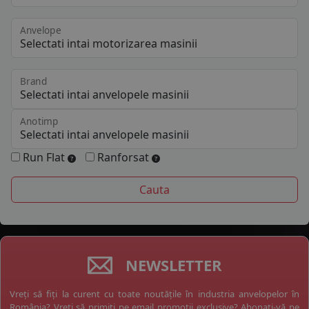
Anvelope
Brand
Anotimp
Run Flat
Ranforsat
NEWSLETTER
Vreți să fiți la curent cu toate noutățile în industria anvelopelor în
România? Vreți să primiți pe email promoții exclusive? Abonați-vă pe