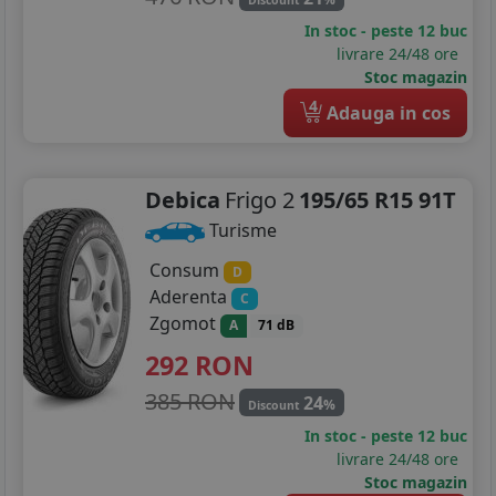
In stoc - peste 12 buc
livrare 24/48 ore
Stoc magazin
4
Adauga in cos
Debica
Frigo 2
195/65 R15 91T
Turisme
Consum
D
Aderenta
C
Zgomot
A
71 dB
292
RON
385 RON
24
%
Discount
In stoc - peste 12 buc
livrare 24/48 ore
Stoc magazin