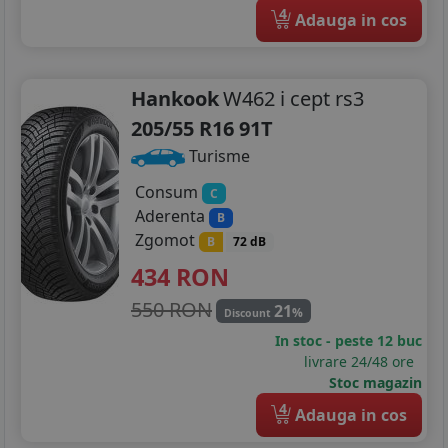
4
Adauga in cos
Hankook
W462 i cept rs3
205/55 R16 91T
Turisme
Consum
C
Aderenta
B
Zgomot
B
72 dB
434
RON
550 RON
21
%
Discount
In stoc - peste 12 buc
livrare 24/48 ore
Stoc magazin
4
Adauga in cos