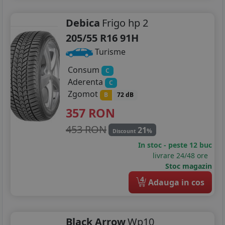
Debica
Frigo hp 2
205/55 R16 91H
Turisme
Consum
C
Aderenta
C
Zgomot
B
72 dB
357
RON
453 RON
21
%
Discount
In stoc - peste 12 buc
livrare 24/48 ore
Stoc magazin
4
Adauga in cos
Black Arrow
Wp10