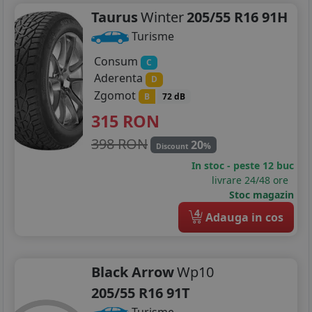
Taurus
Winter
205/55 R16 91H
255/75R15
Turisme
185/75R16
Consum
C
195/45R16
Aderenta
D
Zgomot
B
72 dB
195/50R16
315
RON
195/55R16
398 RON
20
%
Discount
195/60R16
In stoc - peste 12 buc
livrare 24/48 ore
195/75R16
Stoc magazin
4
Adauga in cos
205/45R16
205/50R16
Black Arrow
Wp10
205/55R16
205/55 R16 91T
205/60R16