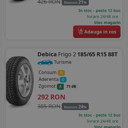
426 RON
21
%
Discount
In stoc - peste 12 buc
185/60R14
livrare 24/48 ore
Stoc magazin
185/65R14
4
Adauga in cos
185/70R14
195/70R14
Debica
Frigo 2
185/65 R15 88T
125/80R15
Turisme
145/65R15
Consum
D
Aderenta
C
165/60R15
Zgomot
A
71 dB
292
RON
175/55R15
385 RON
24
185/55R15
%
Discount
In stoc - peste 12 buc
185/60R15
livrare 24/48 ore
Stoc magazin