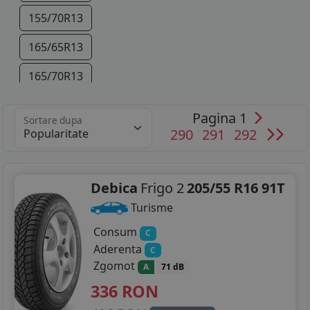
155/70R13
165/65R13
165/70R13
175/70R13
Pagina 1
Sortare dupa
290
291
292
155/65R14
165/65R14
Debica
Frigo 2
205/55 R16 91T
165/70R14
Turisme
175/60R14
Consum
C
Aderenta
175/65R14
C
Zgomot
A
71 dB
175/70R14
336
RON
185/55R14