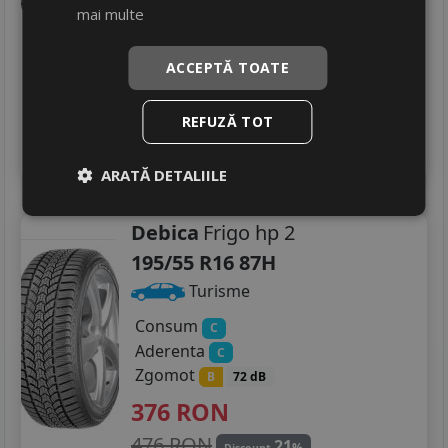
395
RON
mai multe
225/45R18
501 RON
21
%
Discount
225/55R18
ACCEPTĂ TOATE
In stoc - peste 12 buc
livrare 24/48 ore
235/45R18
REFUZĂ TOT
Stoc magazin
4
245/45R18
Adauga in cos
ARATĂ DETALIILE
205/55R19
Debica
Frigo hp 2
235/35R19
195/55 R16 87H
235/40R19
Turisme
235/50R19
Consum
C
Aderenta
C
Zgomot
B
72 dB
376
RON
476 RON
21
%
Discount