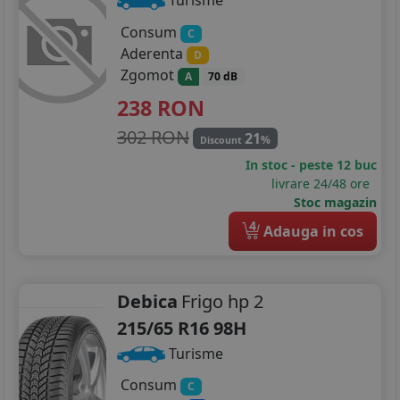
Turisme
Consum
C
205/75R16
Aderenta
D
215/55R16
Zgomot
A
70 dB
238
RON
215/60R16
302 RON
21
%
Discount
215/65R16
In stoc - peste 12 buc
livrare 24/48 ore
215/70R16
Stoc magazin
215/75R16
4
Adauga in cos
225/55R16
225/75R16
Debica
Frigo hp 2
215/65 R16 98H
205/40R17
Turisme
205/45R17
Consum
C