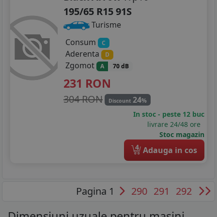
195/65 R15 91S
Turisme
Consum
C
Aderenta
D
Zgomot
A
70 dB
231
RON
304 RON
24
%
Discount
In stoc - peste 12 buc
livrare 24/48 ore
Stoc magazin
4
Adauga in cos
Pagina 1
290
291
292
Dimensiuni uzuale pentru masini