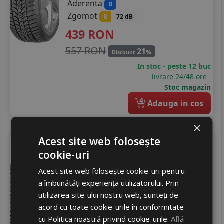
Aderenta
B
205/50R17
Zgomot
B
72 dB
215/50R17
439
RON
215/55R17
557 RON
21
%
Discount
In stoc - peste 12 buc
215/60R17
livrare 24/48 ore
Stoc magazin
215/65R17
4
Adauga in cos
225/45R17
×
225/50R17
Acest site web folosește
Debica
Frigo hp 2
225/55R17
cookie-uri
205/60 R16 96H
Acest site web folosește cookie-uri pentru
Turisme
205/40R18
a îmbunătăți experiența utilizatorului. Prin
Consum
B
215/45R18
utilizarea site-ului nostru web, sunteți de
Aderenta
C
acord cu toate cookie-urile în conformitate
Zgomot
B
72 dB
225/40R18
cu Politica noastră privind cookie-urile.
Află