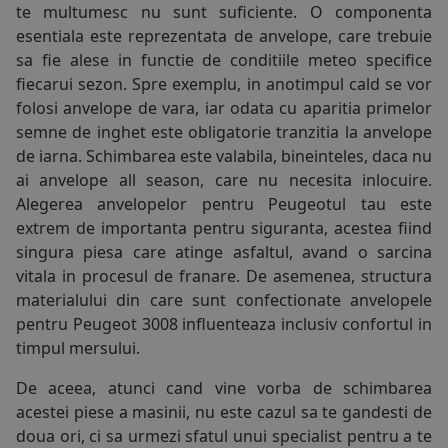
te multumesc nu sunt suficiente. O componenta
COS (
0 PRODUSE
)
esentiala este reprezentata de
anvelope
, care trebuie
sa fie alese in functie de conditiile meteo specifice
fiecarui sezon. Spre exemplu, in anotimpul cald se vor
folosi
anvelope de vara
, iar odata cu aparitia primelor
semne de inghet este obligatorie tranzitia la
anvelope
de iarna
. Schimbarea este valabila, bineinteles, daca nu
ai
anvelope all season
, care nu necesita inlocuire.
Alegerea anvelopelor pentru Peugeotul tau este
extrem de importanta pentru siguranta, acestea fiind
singura piesa care atinge asfaltul, avand o sarcina
vitala in procesul de franare. De asemenea, structura
materialului din care sunt confectionate anvelopele
pentru Peugeot 3008 influenteaza inclusiv confortul in
timpul mersului.
De aceea, atunci cand vine vorba de schimbarea
acestei piese a masinii, nu este cazul sa te gandesti de
doua ori, ci sa urmezi sfatul unui specialist pentru a te