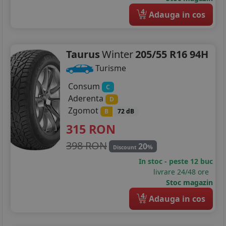
185/65R15
4
Adauga in cos
195/55R15
195/60R15
Taurus
Winter
205/55 R16 94H
Turisme
195/65R15
Consum
C
195/70R15
Aderenta
D
Zgomot
205/60R15
B
72 dB
315
RON
205/65R15
398 RON
20
%
Discount
205/70R15
In stoc - peste 12 buc
livrare 24/48 ore
215/65R15
Stoc magazin
4
215/70R15
Adauga in cos
225/70R15